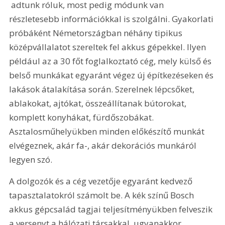
 adtunk róluk, most pedig módunk van 
részletesebb információkkal is szolgálni. Gyakorlati 
próbáként Németországban néhány tipikus 
középvállalatot szereltek fel akkus gépekkel. Ilyen 
például az a 30 főt foglalkoztató cég, mely külső és 
belső munkákat egyaránt végez új építkezéseken és 
lakások átalakítása során. Szerelnek lépcsőket, 
ablakokat, ajtókat, összeállítanak bútorokat, 
komplett konyhákat, fürdőszobákat. 
Asztalosműhelyükben minden előkészítő munkát 
elvégeznek, akár fa-, akár dekorációs munkáról 
legyen szó.
A dolgozók és a cég vezetője egyaránt kedvező 
tapasztalatokról számolt be. A kék színű Bosch 
akkus gépcsalád tagjai teljesítményükben felveszik 
a versenyt a hálózati társakkal, ugyanakkor 