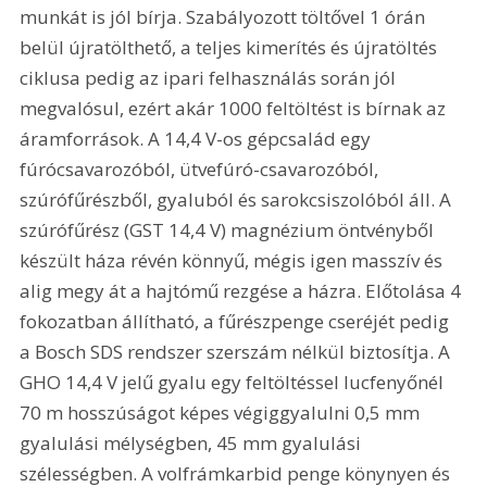
munkát is jól bírja. Szabályozott töltővel 1 órán 
belül újratölthető, a teljes kimerítés és újratöltés 
ciklusa pedig az ipari felhasználás során jól 
megvalósul, ezért akár 1000 feltöltést is bírnak az 
áramforrások. A 14,4 V-os gépcsalád egy 
fúrócsavarozóból, ütvefúró-csavarozóból, 
szúrófűrészből, gyaluból és sarokcsiszolóból áll. A 
szúrófűrész (GST 14,4 V) magnézium öntvényből 
készült háza révén könnyű, mégis igen masszív és 
alig megy át a hajtómű rezgése a házra. Előtolása 4 
fokozatban állítható, a fűrészpenge cseréjét pedig 
a Bosch SDS rendszer szerszám nélkül biztosítja. A 
GHO 14,4 V jelű gyalu egy feltöltéssel lucfenyőnél 
70 m hosszúságot képes végiggyalulni 0,5 mm 
gyalulási mélységben, 45 mm gyalulási 
szélességben. A volfrámkarbid penge könynyen és 