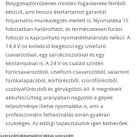
Bolygóhajtóművének minden fogaskereke fémből 
készült, ami hosszú élettartamot garantál 
folyamatos munkavégzés mellett is. Nyomatéka 15 
fokozatban határolható, és természetesen fúrási 
fokozat is kapcsolható nyomatékhatárolás nélkül. A 
14,4 V-os kollekció kiegészül egy ütvefúró 
csavarozóval, egy sarokcsiszolóval és egy 
kézilámpával is. A 24 V-os család szintén 
fúrócsavarozóból, ütvefúró-csavarozóból, valamint 
fúrókalapácsból, körfűrészből, szúrófűrészből, 
szablyafűrészből és gérvágóból áll. A megnövelt 
akkufeszültség arányában nagyobb a gépek 
teljesítménye illetve nyomatéka is, ami a 
professzionális felhasználás során gyakran 
szükséges. Az eddigi tapasztalatok igen kedvezőek.
szerszám
akkumulátor
akkus szerszám