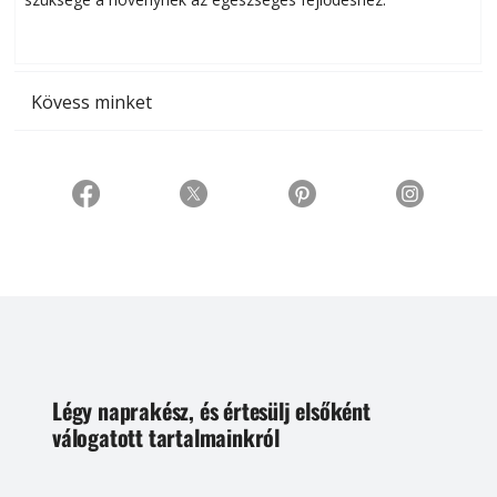
t
Kövess minket
Légy naprakész, és értesülj elsőként
válogatott tartalmainkról