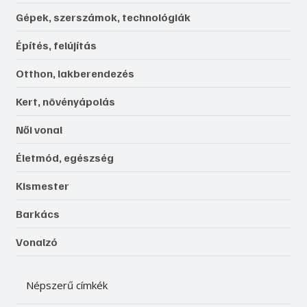
Gépek, szerszámok, technológiák
Építés, felújítás
Otthon, lakberendezés
Kert, növényápolás
Női vonal
Életmód, egészség
Kismester
Barkács
Vonalzó
Népszerű címkék