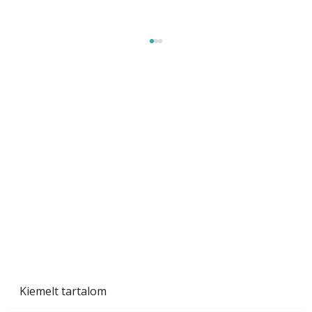
A varrógép és a varrás
Kiemelt tartalom