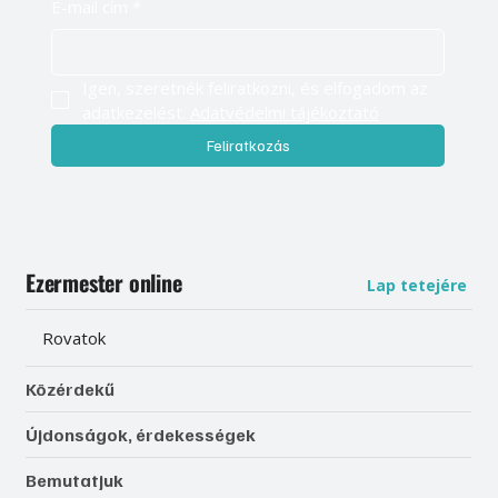
E-mail cím
*
Igen, szeretnék feliratkozni, és elfogadom az 
adatkezelést. 
Adatvédelmi tájékoztató
Feliratkozás
Ezermester online
Lap tetejére
Rovatok
Közérdekű
Újdonságok, érdekességek
Bemutatjuk