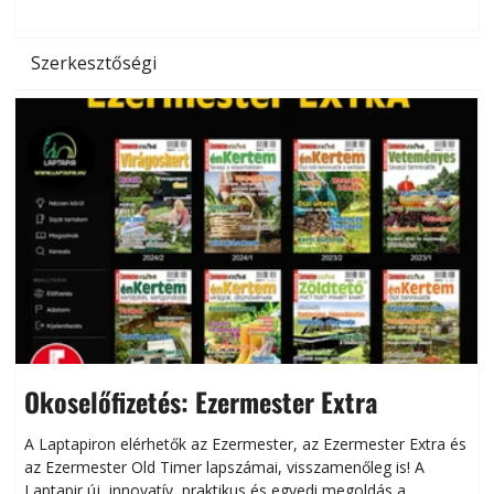
Szerkesztőségi
Okoselőfizetés: Ezermester Extra
A Laptapiron elérhetők az Ezermester, az Ezermester Extra és
az Ezermester Old Timer lapszámai, visszamenőleg is! A
Laptapir új, innovatív, praktikus és egyedi megoldás a
L