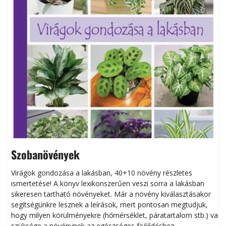
Szobanövények
Virágok gondozása a lakásban, 40+10 növény részletes
ismertetése! A könyv lexikonszerűen veszi sorra a lakásban
s
sikeresen tart­ha­tó növényeket. Már a növény kiválasztásakor
h
segítségünkre lesznek a leírások, mert pontosan megtudjuk,
k
hogy milyen körülményekre (hőmérséklet, páratartalom stb.) van
szüksége a növénynek az egészséges fejlődéshez.