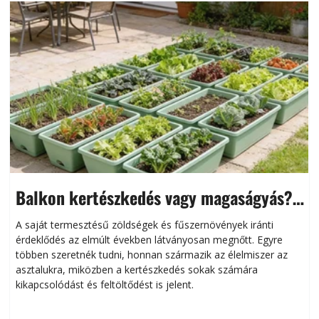
Balkon kertészkedés vagy magaságyás?
Helytakarékos kertészkedés
A saját termesztésű zöldségek és fűszernövények iránti
érdeklődés az elmúlt években látványosan megnőtt. Egyre
többen szeretnék tudni, honnan származik az élelmiszer az
l
asztalukra, miközben a kertészkedés sokak számára
kikapcsolódást és feltöltődést is jelent.
é
d