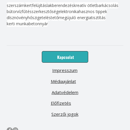
szerszám
kert
felújítás
lakberendezés
kreatív ötlet
barkácsolás
bútor
víz
fűtés
szerkesztőség
elektronika
hasznos tippek
dísznövény
hőszigetelés
tető
megújuló energia
tisztítás
kerti munka
beton
nyár
Kapcsolat
Impresszum
Médiaajánlat
Adatvédelem
Előfizetés
Szerzői jogok