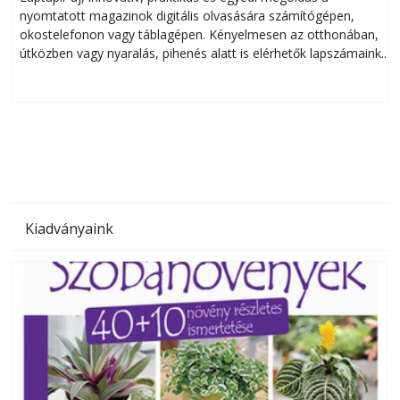
nyomtatott magazinok digitális olvasására számítógépen,
okostelefonon vagy táblagépen. Kényelmesen az otthonában,
útközben vagy nyaralás, pihenés alatt is elérhetők lapszámaink.
ú
Bárhol, bármikor, akár külföldön élve vagy dolgozva is
B
olvashatók az Ezermester lapszámai. A Laptapir kényelmes
megoldás, mert: – t
Kiadványaink