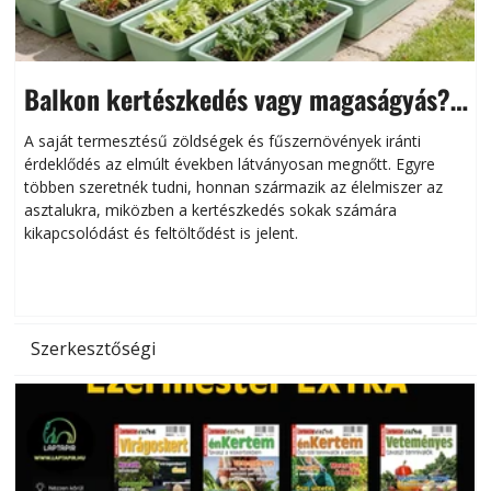
Balkon kertészkedés vagy magaságyás?
Helytakarékos kertészkedés
A saját termesztésű zöldségek és fűszernövények iránti
érdeklődés az elmúlt években látványosan megnőtt. Egyre
többen szeretnék tudni, honnan származik az élelmiszer az
l
asztalukra, miközben a kertészkedés sokak számára
kikapcsolódást és feltöltődést is jelent.
é
d
Szerkesztőségi