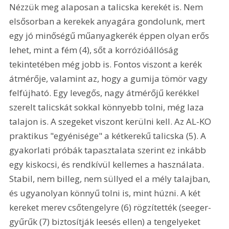
Nézzük meg alaposan a talicska kerekét is. Nem 
elsősorban a kerekek anyagára gondolunk, mert 
egy jó minőségű műanyagkerék éppen olyan erős 
lehet, mint a fém (4), sőt a korrózióállóság 
tekintetében még jobb is. Fontos viszont a kerék 
átmérője, valamint az, hogy a gumija tömör vagy 
felfújható. Egy levegős, nagy átmérőjű kerékkel 
szerelt talicskát sokkal könnyebb tolni, még laza 
talajon is. A szegeket viszont kerülni kell. Az AL-KO 
praktikus "egyénisége" a kétkerekű talicska (5). A 
gyakorlati próbák tapasztalata szerint ez inkább 
egy kiskocsi, és rendkívül kellemes a használata. 
Stabil, nem billeg, nem süllyed el a mély talajban, 
és ugyanolyan könnyű tolni is, mint húzni. A két 
kereket merev csőtengelyre (6) rögzítették (seeger-
gyűrűk (7) biztosítják leesés ellen) a tengelyeket 