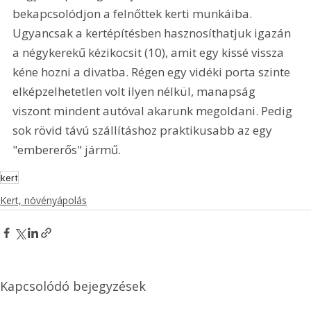
bekapcsolódjon a felnőttek kerti munkáiba. 
Ugyancsak a kertépítésben hasznosíthatjuk igazán 
a négykerekű kézikocsit (10), amit egy kissé vissza 
kéne hozni a divatba. Régen egy vidéki porta szinte 
elképzelhetetlen volt ilyen nélkül, manapság 
viszont mindent autóval akarunk megoldani. Pedig 
sok rövid távú szállításhoz praktikusabb az egy 
"embererős" jármű. 
kert
Kert, növényápolás
Kapcsolódó bejegyzések