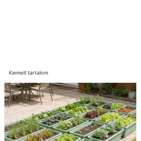
Szárazság a kertben – az aszály hatása a
növényekre és a védekezés lehetőségei
Kiemelt tartalom