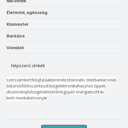
Női vonal
Életmód, egészség
Kismester
Barkács
Vonalzó
Népszerű címkék
szerszám
kert
felújítás
lakberendezés
kreatív ötlet
barkácsolás
bútor
víz
fűtés
szerkesztőség
elektronika
hasznos tippek
dísznövény
hőszigetelés
tető
megújuló energia
tisztítás
kerti munka
beton
nyár