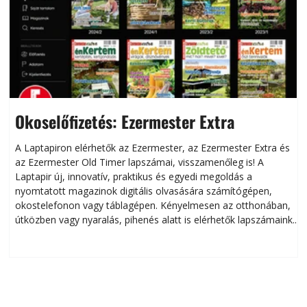
Okoselőfizetés: Ezermester Extra
A Laptapiron elérhetők az Ezermester, az Ezermester Extra és
az Ezermester Old Timer lapszámai, visszamenőleg is! A
Laptapir új, innovatív, praktikus és egyedi megoldás a
L
nyomtatott magazinok digitális olvasására számítógépen,
okostelefonon vagy táblagépen. Kényelmesen az otthonában,
útközben vagy nyaralás, pihenés alatt is elérhetők lapszámaink.
ú
Bárhol, bármikor, akár külföldön élve vagy dolgozva is
B
olvashatók az Ezermester lapszámai. A Laptapir kényelmes
megoldás, mert: – t