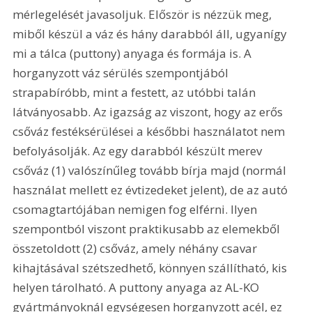
mérlegelését javasoljuk. Először is nézzük meg, 
miből készül a váz és hány darabból áll, ugyanígy 
mi a tálca (puttony) anyaga és formája is. A 
horganyzott váz sérülés szempontjából 
strapabíróbb, mint a festett, az utóbbi talán 
látványosabb. Az igazság az viszont, hogy az erős 
csőváz festéksérülései a későbbi használatot nem 
befolyásolják. Az egy darabból készült merev 
csőváz (1) valószínűleg tovább bírja majd (normál 
használat mellett ez évtizedeket jelent), de az autó 
csomagtartójában nemigen fog elférni. Ilyen 
szempontból viszont praktikusabb az elemekből 
összetoldott (2) csőváz, amely néhány csavar 
kihajtásával szétszedhető, könnyen szállítható, kis 
helyen tárolható. A puttony anyaga az AL-KO 
gyártmányoknál egységesen horganyzott acél, ez 