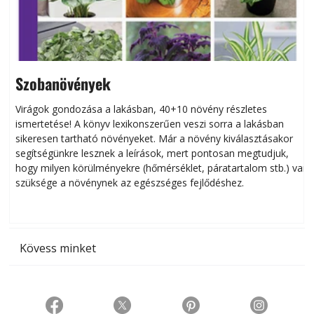
Szobanövények
Virágok gondozása a lakásban, 40+10 növény részletes
ismertetése! A könyv lexikonszerűen veszi sorra a lakásban
s
sikeresen tart­ha­tó növényeket. Már a növény kiválasztásakor
h
segítségünkre lesznek a leírások, mert pontosan megtudjuk,
k
hogy milyen körülményekre (hőmérséklet, páratartalom stb.) van
szüksége a növénynek az egészséges fejlődéshez.
t
Kövess minket