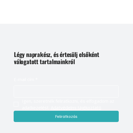
Légy naprakész, és értesülj elsőként
válogatott tartalmainkról
E-mail cím
*
Igen, szeretnék feliratkozni, és elfogadom az 
adatkezelést. 
Adatvédelmi tájékoztató
Feliratkozás