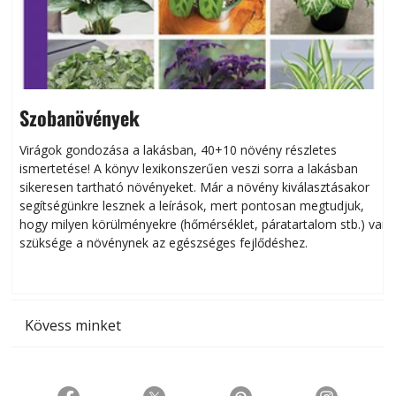
Szobanövények
Virágok gondozása a lakásban, 40+10 növény részletes
ismertetése! A könyv lexikonszerűen veszi sorra a lakásban
s
sikeresen tart­ha­tó növényeket. Már a növény kiválasztásakor
h
segítségünkre lesznek a leírások, mert pontosan megtudjuk,
k
hogy milyen körülményekre (hőmérséklet, páratartalom stb.) van
szüksége a növénynek az egészséges fejlődéshez.
t
Kövess minket