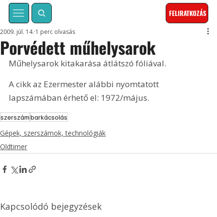
FELIRATKOZÁS
2009. júl. 14.
1 perc olvasás
Porvédett műhelysarok
Műhelysarok kitakarása átlátszó fóliával. 
A cikk az Ezermester alábbi nyomtatott 
lapszámában érhető el: 1972/május.
szerszám
barkácsolás
Gépek, szerszámok, technológiák
Oldtimer
Kapcsolódó bejegyzések