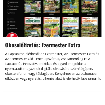
Okoselőfizetés: Ezermester Extra
A Laptapiron elérhetők az Ezermester, az Ezermester Extra és
az Ezermester Old Timer lapszámai, visszamenőleg is! A
Laptapir új, innovatív, praktikus és egyedi megoldás a
L
nyomtatott magazinok digitális olvasására számítógépen,
okostelefonon vagy táblagépen. Kényelmesen az otthonában,
útközben vagy nyaralás, pihenés alatt is elérhetők lapszámaink.
ú
Bárhol, bármikor, akár külföldön élve vagy dolgozva is
B
olvashatók az Ezermester lapszámai. A Laptapir kényelmes
megoldás, mert: – t