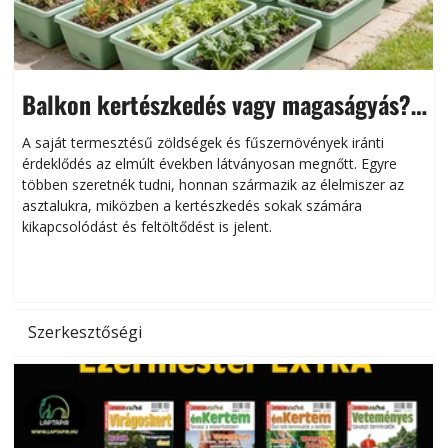
Balkon kertészkedés vagy magaságyás?
Helytakarékos kertészkedés
A saját termesztésű zöldségek és fűszernövények iránti
érdeklődés az elmúlt években látványosan megnőtt. Egyre
többen szeretnék tudni, honnan származik az élelmiszer az
l
asztalukra, miközben a kertészkedés sokak számára
kikapcsolódást és feltöltődést is jelent.
é
d
Szerkesztőségi