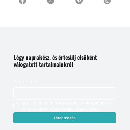
Légy naprakész, és értesülj elsőként
válogatott tartalmainkról
E-mail cím
*
Igen, szeretnék feliratkozni, és elfogadom az 
adatkezelést. 
Adatvédelmi tájékoztató
Feliratkozás