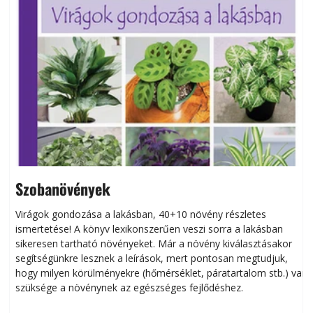
Szobanövények
Virágok gondozása a lakásban, 40+10 növény részletes
ismertetése! A könyv lexikonszerűen veszi sorra a lakásban
s
sikeresen tart­ha­tó növényeket. Már a növény kiválasztásakor
h
segítségünkre lesznek a leírások, mert pontosan megtudjuk,
k
hogy milyen körülményekre (hőmérséklet, páratartalom stb.) van
szüksége a növénynek az egészséges fejlődéshez.