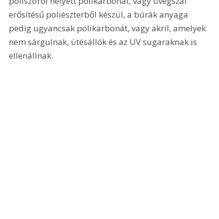
polisztirol helyett polikarbonát, vagy üvegszál 
erősítésű poliészterből készül, a búrák anyaga 
pedig ugyancsak polikarbonát, vagy akril, amelyek 
nem sárgulnak, ütésállók és az UV sugaraknak is 
ellenállnak.