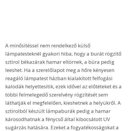
A minősítéssel nem rendelkező külső 
lámpatesteknél gyakori hiba, hogy a burát rögzítő 
sztirol békazárak hamar eltörnek, a búra pedig 
leeshet. Ha a szerelőlapot meg a hőre kényesen 
reagáló lámpatest házban kialakított felfogási 
kalodák helyettesítik, ezek idővel az előtéteket és a 
többi felmelegedő szerelvény rögzítését sem 
láthatják el megfelelően, kieshetnek a helyükről. A 
sztirolból készült lámpaburák pedig a hamar 
károsodhatnak a fénycső által kibocsátott UV 
sugárzás hatására. Ezeket a fogyatékosságokat a 