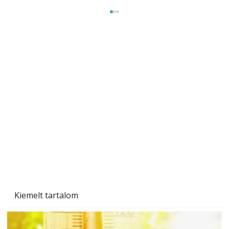
Beton járdalap készítése és lerakása – gyári
és saját készítésű megoldások
Kiemelt tartalom