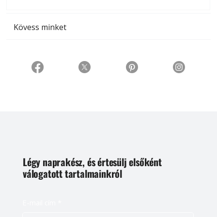
t
Kövess minket
Légy naprakész, és értesülj elsőként
válogatott tartalmainkról
E-mail cím
*