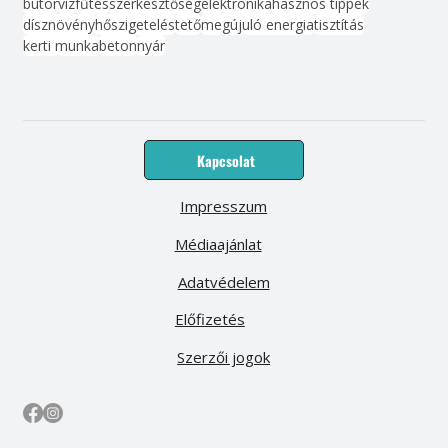
bútor
víz
fűtés
szerkesztőség
elektronika
hasznos tippek
dísznövény
hőszigetelés
tető
megújuló energia
tisztítás
kerti munka
beton
nyár
Kapcsolat
Impresszum
Médiaajánlat
Adatvédelem
Előfizetés
Szerzői jogok