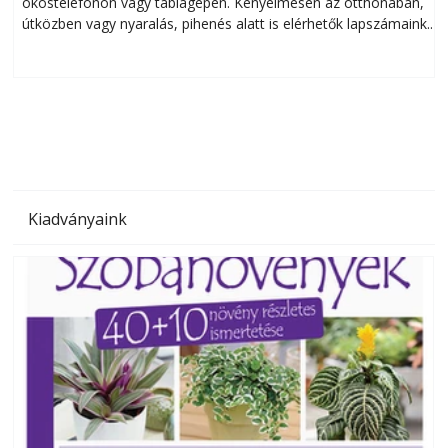
okostelefonon vagy táblagépen. Kényelmesen az otthonában,
útközben vagy nyaralás, pihenés alatt is elérhetők lapszámaink.
ú
Bárhol, bármikor, akár külföldön élve vagy dolgozva is
B
olvashatók az Ezermester lapszámai. A Laptapir kényelmes
megoldás, mert: – t
Kiadványaink