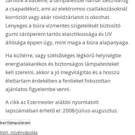
záródik a kábelre, a lámpatestbe hamar beszivárog 
a csapadékvíz, ami az elektromos csatlakozásoknál 
korróziót vagy akár rövidzárlatot is okozhat. 
Lényeges a búra vízmentes szigetelését biztosító 
gumi záróperem tartós elasztikussága és UV 
állósága éppen úgy, mint maga a búra alapanyaga.
Ha kültérre, vagy szélsőséges légkörű helyiségbe 
energiatakarékos és biztonságos lámpatesteket 
kell szerelni, akkor a jó megvilágítás és a hosszú 
élettartam érdekében a fentieket fokozottan 
ajánlatos figyelembe venni.
A cikk az Ezermester alábbi nyomtatott 
lapszámában érhető el: 2008/július-augusztus.
kert
lámpa
áram
Kert, növényápolás