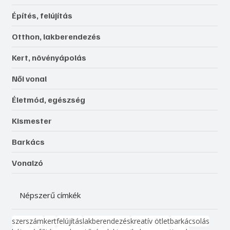
Építés, felújítás
Otthon, lakberendezés
Kert, növényápolás
Női vonal
Életmód, egészség
Kismester
Barkács
Vonalzó
Népszerű címkék
szerszám
kert
felújítás
lakberendezés
kreatív ötlet
barkácsolás