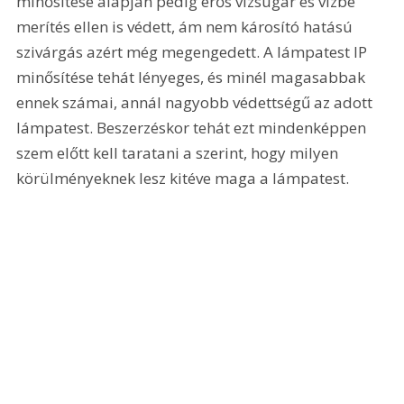
minősítése alapján pedig erős vízsugár és vízbe 
merítés ellen is védett, ám nem károsító hatású 
szivárgás azért még megengedett. A lámpatest IP 
minősítése tehát lényeges, és minél magasabbak 
ennek számai, annál nagyobb védettségű az adott 
lámpatest. Beszerzéskor tehát ezt mindenképpen 
szem előtt kell taratani a szerint, hogy milyen 
körülményeknek lesz kitéve maga a lámpatest.