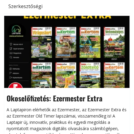
Szerkesztőségi
Okoselőfizetés: Ezermester Extra
A Laptapiron elérhetők az Ezermester, az Ezermester Extra és
az Ezermester Old Timer lapszámai, visszamenőleg is! A
Laptapir új, innovatív, praktikus és egyedi megoldás a
L
nyomtatott magazinok digitális olvasására számítógépen,