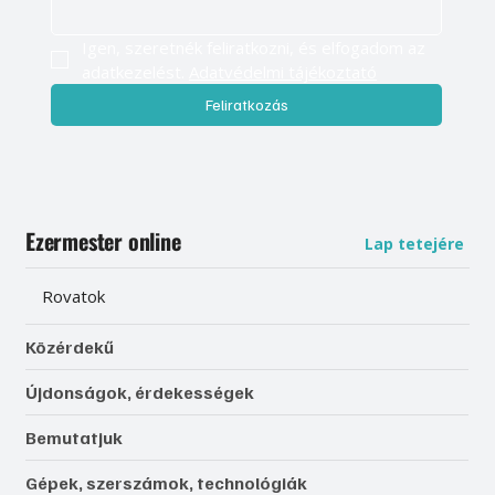
Igen, szeretnék feliratkozni, és elfogadom az 
adatkezelést. 
Adatvédelmi tájékoztató
Feliratkozás
Ezermester online
Lap tetejére
Rovatok
Közérdekű
Újdonságok, érdekességek
Bemutatjuk
Gépek, szerszámok, technológiák