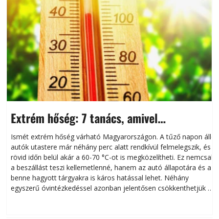
Extrém hőség: 7 tanács, amivel
megóvhatjuk autónkat a nyári károktól
Ismét extrém hőség várható Magyarországon. A tűző napon álló
autók utastere már néhány perc alatt rendkívül felmelegszik, és
rövid időn belül akár a 60-70 °C-ot is megközelítheti. Ez nemcsak
n
a beszállást teszi kellemetlenné, hanem az autó állapotára és a
benne hagyott tárgyakra is káros hatással lehet. Néhány
egyszerű óvintézkedéssel azonban jelentősen csökkenthetjük a
hőség káros hatásait.
l