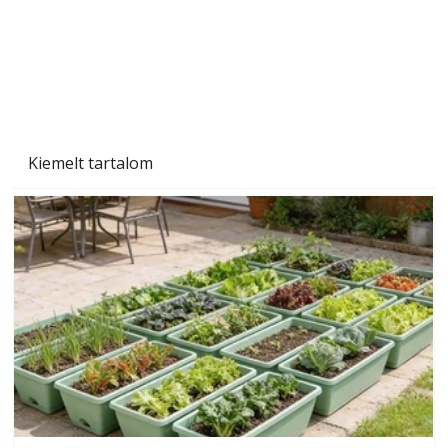
Szárazság a kertben – az aszály hatása a
növényekre és a védekezés lehetőségei
Kiemelt tartalom