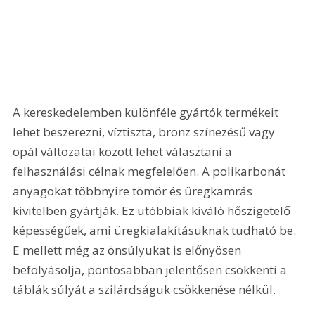
A kereskedelemben különféle gyártók termékeit 
lehet beszerezni, víztiszta, bronz színezésű vagy 
opál változatai között lehet választani a 
felhasználási célnak megfelelően. A polikarbonát 
anyagokat többnyire tömör és üregkamrás 
kivitelben gyártják. Ez utóbbiak kiváló hőszigetelő 
képességűek, ami üregkialakításuknak tudható be. 
E mellett még az önsúlyukat is előnyösen 
befolyásolja, pontosabban jelentősen csökkenti a 
táblák súlyát a szilárdságuk csökkenése nélkül.