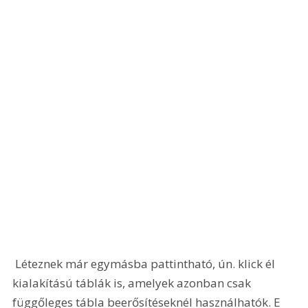
 Léteznek már egymásba pattintható, ún. klick él 
kialakítású táblák is, amelyek azonban csak 
függőleges tábla beerősítéseknél használhatók. E 