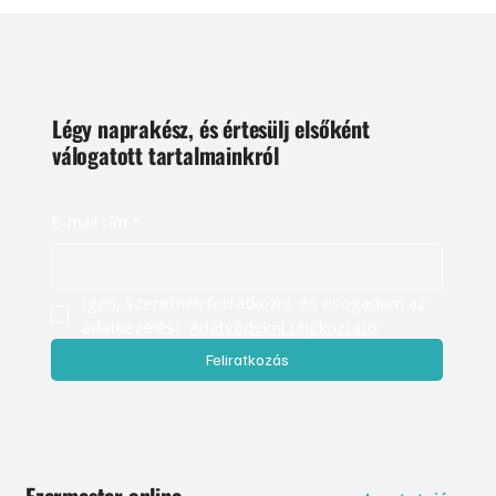
Légy naprakész, és értesülj elsőként
válogatott tartalmainkról
E-mail cím
*
Igen, szeretnék feliratkozni, és elfogadom az 
adatkezelést. 
Adatvédelmi tájékoztató
Feliratkozás
Ezermester online