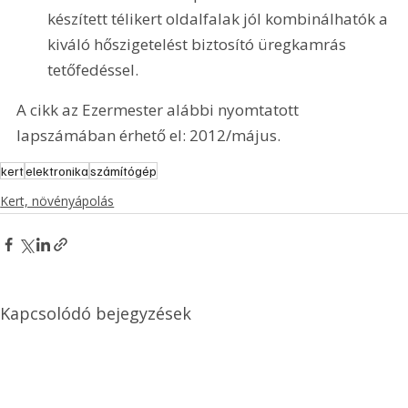
készített télikert oldalfalak jól kombinálhatók a 
kiváló hőszigetelést biztosító üregkamrás 
tetőfedéssel.
A cikk az Ezermester alábbi nyomtatott 
lapszámában érhető el: 2012/május.
kert
elektronika
számítógép
Kert, növényápolás
Kapcsolódó bejegyzések