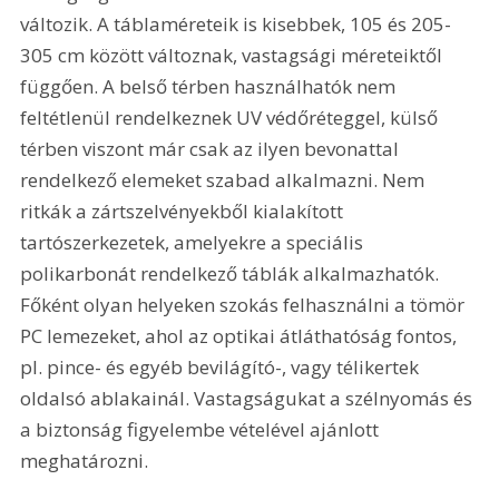
változik. A táblaméreteik is kisebbek, 105 és 205-
305 cm között változnak, vastagsági méreteiktől 
függően. A belső térben használhatók nem 
feltétlenül rendelkeznek UV védőréteggel, külső 
térben viszont már csak az ilyen bevonattal 
rendelkező elemeket szabad alkalmazni. Nem 
ritkák a zártszelvényekből kialakított 
tartószerkezetek, amelyekre a speciális 
polikarbonát rendelkező táblák alkalmazhatók. 
Főként olyan helyeken szokás felhasználni a tömör 
PC lemezeket, ahol az optikai átláthatóság fontos, 
pl. pince- és egyéb bevilágító-, vagy télikertek 
oldalsó ablakainál. Vastagságukat a szélnyomás és 
a biztonság figyelembe vételével ajánlott 
meghatározni.