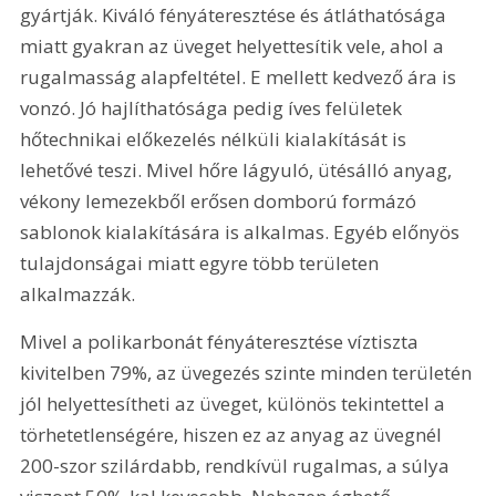
gyártják. Kiváló fényáteresztése és átláthatósága 
miatt gyakran az üveget helyettesítik vele, ahol a 
rugalmasság alapfeltétel. E mellett kedvező ára is 
vonzó. Jó hajlíthatósága pedig íves felületek 
hőtechnikai előkezelés nélküli kialakítását is 
lehetővé teszi. Mivel hőre lágyuló, ütésálló anyag, 
vékony lemezekből erősen domború formázó 
sablonok kialakítására is alkalmas. Egyéb előnyös 
tulajdonságai miatt egyre több területen 
alkalmazzák.
Mivel a polikarbonát fényáteresztése víztiszta 
kivitelben 79%, az üvegezés szinte minden területén 
jól helyettesítheti az üveget, különös tekintettel a 
törhetetlenségére, hiszen ez az anyag az üvegnél 
200-szor szilárdabb, rendkívül rugalmas, a súlya 