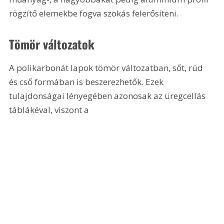
rögzítő elemekbe fogva szokás felerősíteni.
Tömör változatok
A polikarbonát lapok tömör változatban, sőt, rúd 
és cső formában is beszerezhetők. Ezek 
tulajdonságai lényegében azonosak az üregcellás 
táblákéval, viszont a 