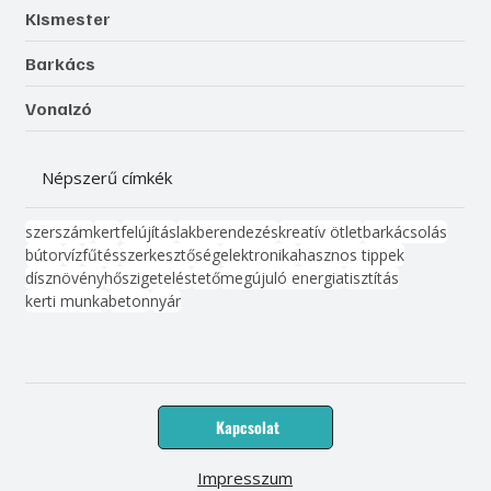
Kismester
Barkács
Vonalzó
Népszerű címkék
szerszám
kert
felújítás
lakberendezés
kreatív ötlet
barkácsolás
bútor
víz
fűtés
szerkesztőség
elektronika
hasznos tippek
dísznövény
hőszigetelés
tető
megújuló energia
tisztítás
kerti munka
beton
nyár
Kapcsolat
Impresszum