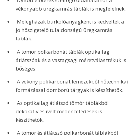
 Nyitott előterek szélfogó oldalfalaihoz a 
vékonyabb üregkamrás táblák is megfelelnek.
 Melegházak burkolóanyagként is kedveltek a 
jó hőszigetelő tulajdonságú üregkamrás 
táblák.
 A tömör polkarbonát táblák optikailag 
átlátszóak és a vastagsági méretválasztékuk is 
bőséges.
 A vékony polikarbonát lemezekből hőtechnikai 
formázással domború tárgyak is készíthetők.
 Az optikailag átlátszó tömör táblákból 
dekoratív és ívelt medencefedések is 
készíthetők.
 A tömör és átlátszó polkarbonát táblákból 