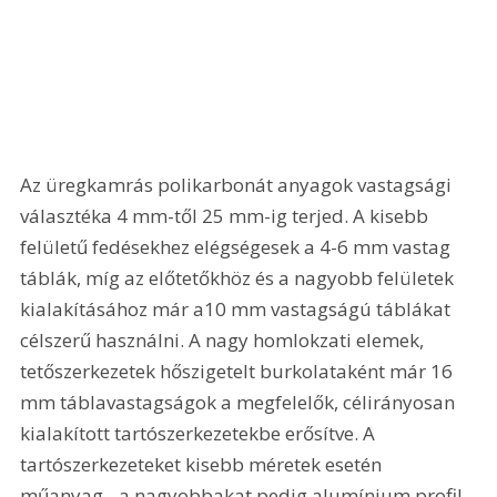
Az üregkamrás polikarbonát anyagok vastagsági 
választéka 4 mm-től 25 mm-ig terjed. A kisebb 
felületű fedésekhez elégségesek a 4-6 mm vastag 
táblák, míg az előtetőkhöz és a nagyobb felületek 
kialakításához már a10 mm vastagságú táblákat 
célszerű használni. A nagy homlokzati elemek, 
tetőszerkezetek hőszigetelt burkolataként már 16 
mm táblavastagságok a megfelelők, célirányosan 
kialakított tartószerkezetekbe erősítve. A 
tartószerkezeteket kisebb méretek esetén 
műanyag-, a nagyobbakat pedig alumínium profil 