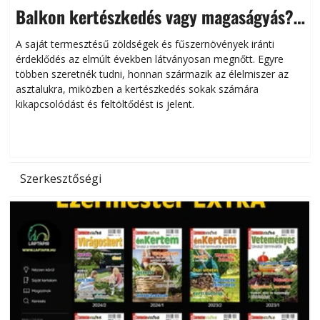
Balkon kertészkedés vagy magaságyás?
Helytakarékos kertészkedés
A saját termesztésű zöldségek és fűszernövények iránti
érdeklődés az elmúlt években látványosan megnőtt. Egyre
többen szeretnék tudni, honnan származik az élelmiszer az
l
asztalukra, miközben a kertészkedés sokak számára
kikapcsolódást és feltöltődést is jelent.
é
d
Szerkesztőségi