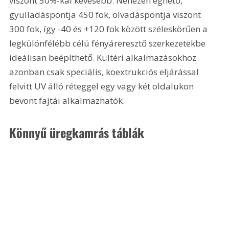
viszont 50%-kal kevesebb. Nehezen éghető, 
gyulladáspontja 450 fok, olvadáspontja viszont 
300 fok, így -40 és +120 fok között széleskörűen a 
legkülönfélébb célú fényáreresztő szerkezetekbe 
ideálisan beépíthető. Kültéri alkalmazásokhoz 
azonban csak speciális, koextrukciós eljárással 
felvitt UV álló réteggel egy vagy két oldalukon 
bevont fajtái alkalmazhatók. 
Könnyű üregkamrás táblák