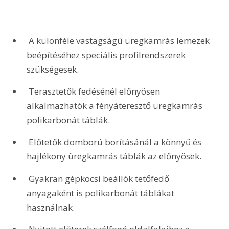
 A különféle vastagságú üregkamrás lemezek 
beépítéséhez speciális profilrendszerek 
szükségesek.
 Terasztetők fedésénél előnyösen 
alkalmazhatók a fényáteresztő üregkamrás 
polikarbonát táblák.
 Előtetők domború borításánál a könnyű és 
hajlékony üregkamrás táblák az előnyösek.
 Gyakran gépkocsi beállók tetőfedő 
anyagaként is polikarbonát táblákat 
használnak.