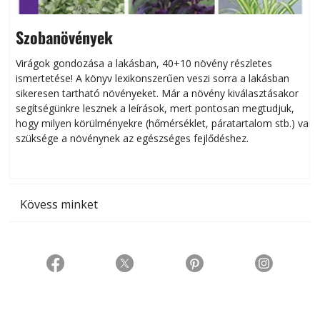
Szobanövények
Virágok gondozása a lakásban, 40+10 növény részletes
ismertetése! A könyv lexikonszerűen veszi sorra a lakásban
s
sikeresen tart­ha­tó növényeket. Már a növény kiválasztásakor
h
segítségünkre lesznek a leírások, mert pontosan megtudjuk,
k
hogy milyen körülményekre (hőmérséklet, páratartalom stb.) van
szüksége a növénynek az egészséges fejlődéshez.
t
Kövess minket