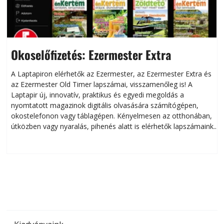
Okoselőfizetés: Ezermester Extra
A Laptapiron elérhetők az Ezermester, az Ezermester Extra és
az Ezermester Old Timer lapszámai, visszamenőleg is! A
Laptapir új, innovatív, praktikus és egyedi megoldás a
L
nyomtatott magazinok digitális olvasására számítógépen,
okostelefonon vagy táblagépen. Kényelmesen az otthonában,
útközben vagy nyaralás, pihenés alatt is elérhetők lapszámaink.
ú
Bárhol, bármikor, akár külföldön élve vagy dolgozva is
B
olvashatók az Ezermester lapszámai. A Laptapir kényelmes
megoldás, mert: – t