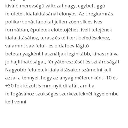
kiváló merevségű változat nagy, egybefüggő 
felületek kialakításánál előnyös. Az üregkamrás 
polikarbonát lapokat jellemzően sík és íves 
formában, épületek előtetőjéhez, ívelt tetejének 
kialakításához, terasz és télikert befedésekhez, 
valamint sáv-felül- és oldalbevilágító 
betétanyagként használják leginkább, kihasználva 
jó hajlíthatóságát, fényáteresztését és szilárdságát. 
Nagyobb felületek kialakításakor számolni kell 
azzal a ténnyel, hogy az anyag méterenként -10 és 
+30 fok között 5 mm-nyit dilatál, amit a 
felfogásához szükséges szerkezeteknél figyelembe 
kell venni.