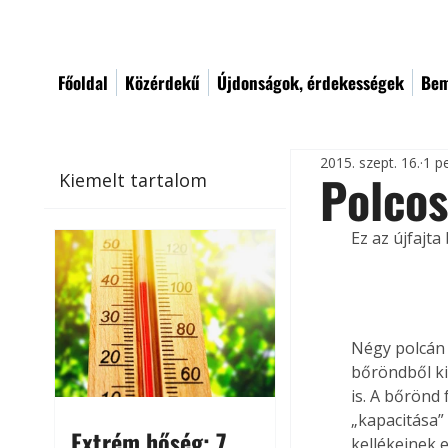
Főoldal
Közérdekű
Újdonságok, érdekességek
Bem
2015. szept. 16.
1 p
Polcos
Kiemelt tartalom
Ez az újfajta
Négy polcán 
bőröndből kip
is. A bőrönd
„kapacitása”
Extrém hőség: 7
kellékeinek e