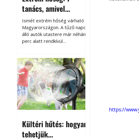
tanács, amivel
megóvhatjuk
Ismét extrém hőség várható
autónkat a nyári
Magyarországon. A tűző napon
álló autók utastere már néhány
károktól
perc alatt rendkívül
felmelegszik, és rövid időn belül
akár a 60-70 °C-ot is
megközelítheti. Ez nemcsak a
beszállást teszi kellemetlenné,
hanem az autó állapotára és a
benne hagyott tárgyakra is
káros hatással lehet. Néhány
egyszerű óvintézkedéssel
azonban jelentősen
csökkenthetjük a hőség káros
https://www
hatásait.
Kültéri hűtés: hogyan
tehetjük