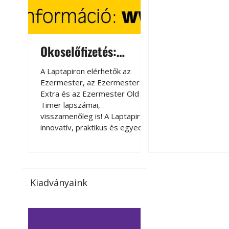
Okoselőfizetés:
Okoselőfizetés
Ezermester Extra
A Laptapiron elérhetők az
A Laptapiron elérhető
Ezermester, az Ezermester
Ezermester, az Ezer
Széndioxid temető
Extra és az Ezermester Old
Extra és az Ezermest
Timer lapszámai,
Timer lapszámai,
visszamenőleg is! A Laptapir új,
visszamenőleg is! A La
innovatív, praktikus és egyedi
innovatív, praktikus 
megoldás a nyomtatott
megoldás a nyomtato
magazinok digitális olvasására
magazinok digitális o
számítógépen, okostelefonon
számítógépen, okost
vagy táblagépen. Kényelmesen
vagy táblagépen. Ké
Kiadványaink
az otthonában, útközben vagy
az otthonában, útköz
nyaralás, pihenés alatt is
nyaralás, pihenés alat
elérhetők lapszámaink. Bárhol,
elérhetők lapszámaink
bármikor, akár külföldön élve
bármikor, akár külföld
vagy dolgozva is olvashatók az
vagy dolgozva is olv