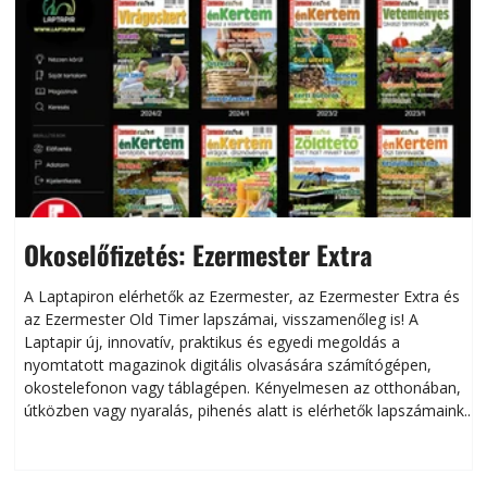
Okoselőfizetés: Ezermester Extra
A Laptapiron elérhetők az Ezermester, az Ezermester Extra és
az Ezermester Old Timer lapszámai, visszamenőleg is! A
Laptapir új, innovatív, praktikus és egyedi megoldás a
L
nyomtatott magazinok digitális olvasására számítógépen,
okostelefonon vagy táblagépen. Kényelmesen az otthonában,
útközben vagy nyaralás, pihenés alatt is elérhetők lapszámaink.
ú
Bárhol, bármikor, akár külföldön élve vagy dolgozva is
B
olvashatók az Ezermester lapszámai. A Laptapir kényelmes
megoldás, mert: – t