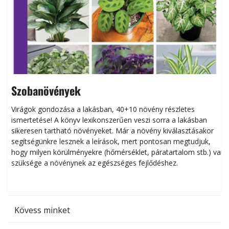
Szobanövények
Virágok gondozása a lakásban, 40+10 növény részletes
ismertetése! A könyv lexikonszerűen veszi sorra a lakásban
s
sikeresen tart­ha­tó növényeket. Már a növény kiválasztásakor
h
segítségünkre lesznek a leírások, mert pontosan megtudjuk,
k
hogy milyen körülményekre (hőmérséklet, páratartalom stb.) van
szüksége a növénynek az egészséges fejlődéshez.
t
Kövess minket