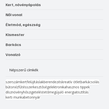
Kert, növényápolás
Női vonal
Életmód, egészség
Kismester
Barkács
Vonalzó
Népszerű címkék
szerszám
kert
felújítás
lakberendezés
kreatív ötlet
barkácsolás
bútor
víz
fűtés
szerkesztőség
elektronika
hasznos tippek
dísznövény
hőszigetelés
tető
megújuló energia
tisztítás
kerti munka
beton
nyár