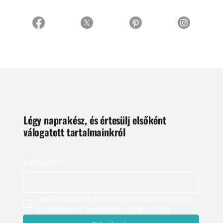
Légy naprakész, és értesülj elsőként
válogatott tartalmainkról
E-mail cím
*
Igen, szeretnék feliratkozni, és elfogadom az 
adatkezelést. 
Adatvédelmi tájékoztató