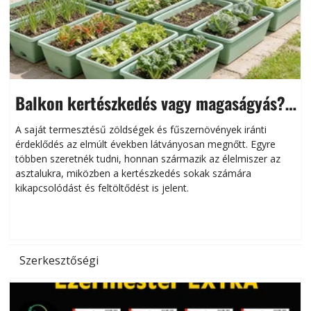
Balkon kertészkedés vagy magaságyás?
Helytakarékos kertészkedés
A saját termesztésű zöldségek és fűszernövények iránti
érdeklődés az elmúlt években látványosan megnőtt. Egyre
többen szeretnék tudni, honnan származik az élelmiszer az
l
asztalukra, miközben a kertészkedés sokak számára
kikapcsolódást és feltöltődést is jelent.
é
d
Szerkesztőségi