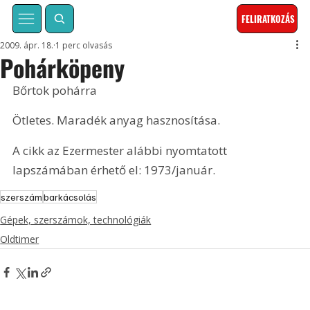
FELIRATKOZÁS
2009. ápr. 18.
1 perc olvasás
Pohárköpeny
Bőrtok pohárra
Ötletes. Maradék anyag hasznosítása.
A cikk az Ezermester alábbi nyomtatott 
lapszámában érhető el: 1973/január.
szerszám
barkácsolás
Gépek, szerszámok, technológiák
Oldtimer