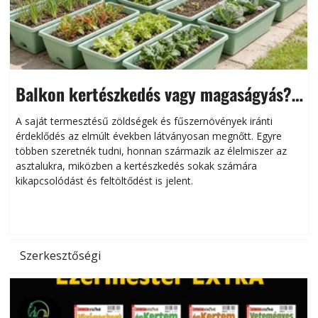
Balkon kertészkedés vagy magaságyás?
Helytakarékos kertészkedés
A saját termesztésű zöldségek és fűszernövények iránti
érdeklődés az elmúlt években látványosan megnőtt. Egyre
többen szeretnék tudni, honnan származik az élelmiszer az
l
asztalukra, miközben a kertészkedés sokak számára
kikapcsolódást és feltöltődést is jelent.
é
d
Szerkesztőségi