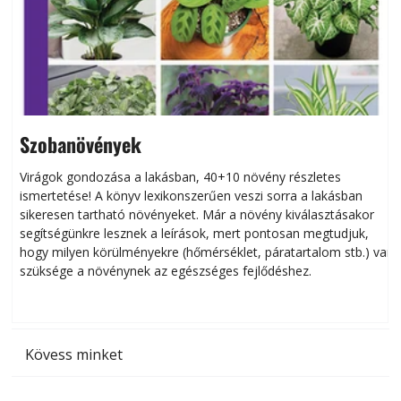
Szobanövények
Virágok gondozása a lakásban, 40+10 növény részletes
ismertetése! A könyv lexikonszerűen veszi sorra a lakásban
s
sikeresen tart­ha­tó növényeket. Már a növény kiválasztásakor
h
segítségünkre lesznek a leírások, mert pontosan megtudjuk,
k
hogy milyen körülményekre (hőmérséklet, páratartalom stb.) van
szüksége a növénynek az egészséges fejlődéshez.
t
Kövess minket