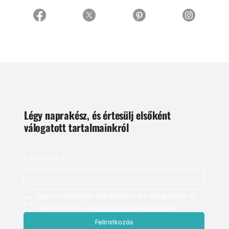
Légy naprakész, és értesülj elsőként
válogatott tartalmainkról
E-mail cím
*
Igen, szeretnék feliratkozni, és elfogadom az 
adatkezelést. 
Adatvédelmi tájékoztató
Feliratkozás