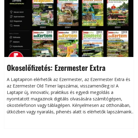
Okoselőfizetés: Ezermester Extra
A Laptapiron elérhetők az Ezermester, az Ezermester Extra és
az Ezermester Old Timer lapszámai, visszamenőleg is! A
Laptapir új, innovatív, praktikus és egyedi megoldás a
L
nyomtatott magazinok digitális olvasására számítógépen,
okostelefonon vagy táblagépen. Kényelmesen az otthonában,
útközben vagy nyaralás, pihenés alatt is elérhetők lapszámaink.
ú
Bárhol, bármikor, akár külföldön élve vagy dolgozva is
B
olvashatók az Ezermester lapszámai. A Laptapir kényelmes
megoldás, mert: – t