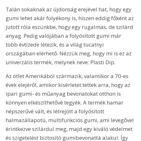
Talán sokaknak az újdonság erejével hat, hogy egy 
gumi lehet akár folyékony is, hiszen eddig főként az 
jutott róla eszünkbe, hogy egy rugalmas, de szilárd 
anyag. Pedig valójában a folyósított gumi már 
több évtizede létezik, és a világ tucatnyi 
országában elérhető. Nézzük meg, hogy mi is ez az 
univerzális termék, melynek neve: Plasti Dip.
Az ötlet Amerikából származik, valamikor a 70-es 
évek elejéről, amikor kísérletet tettek arra, hogy az 
ipari gumi- és műanyag bevonatokat otthon is 
könnyen elkészíthetővé tegyék. A termék hamar 
népszerűvé vált, és létrejött a folyósított 
halmazállapotú, multifunkciós gumi, ami levegővel 
érintkezve szilárdul meg, majd egy kiváló védelmet 
és szigetelést biztosító gumibevonattá alakul. Így 