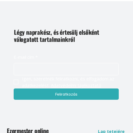
Légy naprakész, és értesülj elsőként
válogatott tartalmainkról
E-mail cím
*
Igen, szeretnék feliratkozni, és elfogadom az 
adatkezelést. 
Adatvédelmi tájékoztató
Feliratkozás
Ezermester online
Lap tetejére