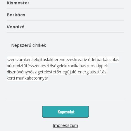
Kismester
Barkács
Vonalzó
Népszerű címkék
szerszám
kert
felújítás
lakberendezés
kreatív ötlet
barkácsolás
bútor
víz
fűtés
szerkesztőség
elektronika
hasznos tippek
dísznövény
hőszigetelés
tető
megújuló energia
tisztítás
kerti munka
beton
nyár
Kapcsolat
Impresszum