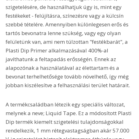
szigetelésére, de használhatjuk úgy is, mint egy 
festékeket - felújításra, színezésre vagy a külcsín 
szebbé tételére. Amennyiben különlegesen erős és 
tartós bevonatra lenne szükség, vagy egy olyan 
felületünk van, ami nem túlzottan "festékbarát", a 
Plasti Dip Primer alkalmazásával 400%-al 
javíthatunk a feltapadás erősségén. Ennek az 
alapozónak a használatával az élettartam és a 
bevonat terhelhetősége tovább növelhető, így még 
jobban kiszélesítve a felhasználási terület határait.
A termékcsaládban létezik egy speciális változat, 
melynek a neve; Liquid Tape. Ez a módosított Plasti 
Dip termék kiemelt szigetelési tulajdonságokkal 
rendelkezik, 1 mm rétegvastagságban akár 57.000 