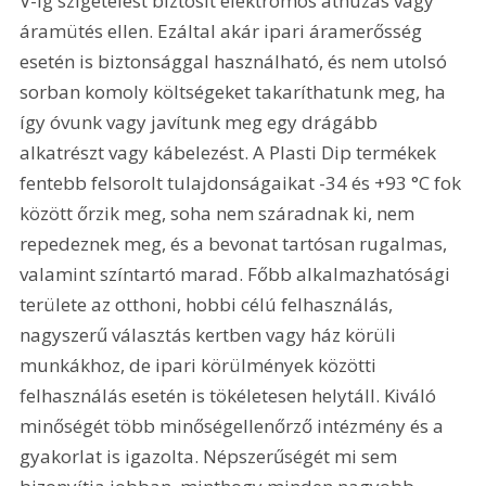
V-ig szigetelést biztosít elektromos áthúzás vagy 
áramütés ellen. Ezáltal akár ipari áramerősség 
esetén is biztonsággal használható, és nem utolsó 
sorban komoly költségeket takaríthatunk meg, ha 
így óvunk vagy javítunk meg egy drágább 
alkatrészt vagy kábelezést. A Plasti Dip termékek 
fentebb felsorolt tulajdonságaikat -34 és +93 °C fok 
között őrzik meg, soha nem száradnak ki, nem 
repedeznek meg, és a bevonat tartósan rugalmas, 
valamint színtartó marad. Főbb alkalmazhatósági 
területe az otthoni, hobbi célú felhasználás, 
nagyszerű választás kertben vagy ház körüli 
munkákhoz, de ipari körülmények közötti 
felhasználás esetén is tökéletesen helytáll. Kiváló 
minőségét több minőségellenőrző intézmény és a 
gyakorlat is igazolta. Népszerűségét mi sem 