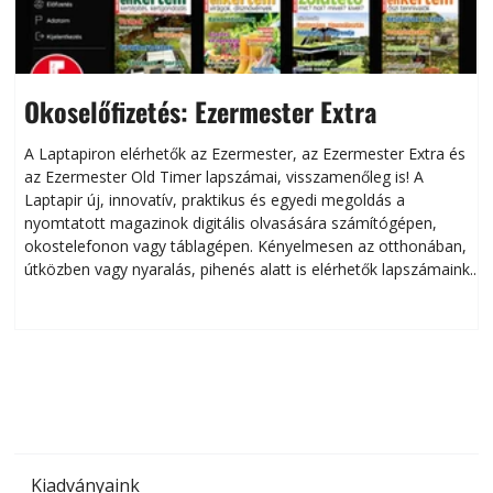
Okoselőfizetés: Ezermester Extra
A Laptapiron elérhetők az Ezermester, az Ezermester Extra és
az Ezermester Old Timer lapszámai, visszamenőleg is! A
Laptapir új, innovatív, praktikus és egyedi megoldás a
L
nyomtatott magazinok digitális olvasására számítógépen,
okostelefonon vagy táblagépen. Kényelmesen az otthonában,
útközben vagy nyaralás, pihenés alatt is elérhetők lapszámaink.
ú
Bárhol, bármikor, akár külföldön élve vagy dolgozva is
B
olvashatók az Ezermester lapszámai. A Laptapir kényelmes
megoldás, mert: – t
Kiadványaink