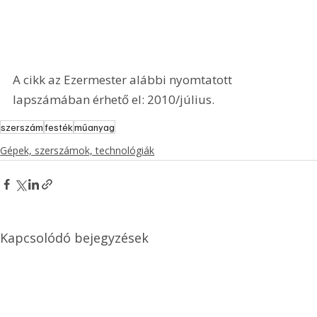
A cikk az Ezermester alábbi nyomtatott 
lapszámában érhető el: 2010/július.
szerszám
festék
műanyag
Gépek, szerszámok, technológiák
Kapcsolódó bejegyzések