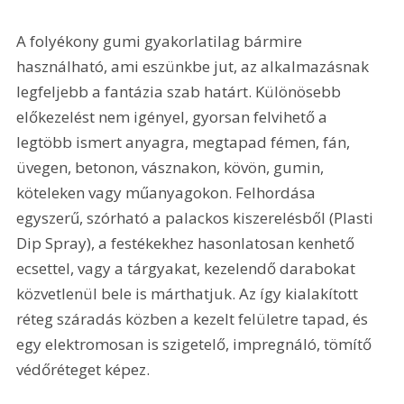
A folyékony gumi gyakorlatilag bármire 
használható, ami eszünkbe jut, az alkalmazásnak 
legfeljebb a fantázia szab határt. Különösebb 
előkezelést nem igényel, gyorsan felvihető a 
legtöbb ismert anyagra, megtapad fémen, fán, 
üvegen, betonon, vásznakon, kövön, gumin, 
köteleken vagy műanyagokon. Felhordása 
egyszerű, szórható a palackos kiszerelésből (Plasti 
Dip Spray), a festékekhez hasonlatosan kenhető 
ecsettel, vagy a tárgyakat, kezelendő darabokat 
közvetlenül bele is márthatjuk. Az így kialakított 
réteg száradás közben a kezelt felületre tapad, és 
egy elektromosan is szigetelő, impregnáló, tömítő 
védőréteget képez.