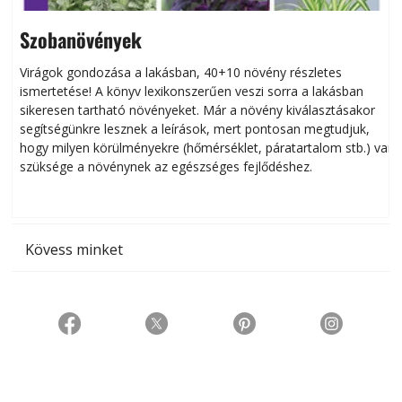
Szobanövények
Virágok gondozása a lakásban, 40+10 növény részletes
ismertetése! A könyv lexikonszerűen veszi sorra a lakásban
s
sikeresen tart­ha­tó növényeket. Már a növény kiválasztásakor
h
segítségünkre lesznek a leírások, mert pontosan megtudjuk,
k
hogy milyen körülményekre (hőmérséklet, páratartalom stb.) van
szüksége a növénynek az egészséges fejlődéshez.
t
Kövess minket