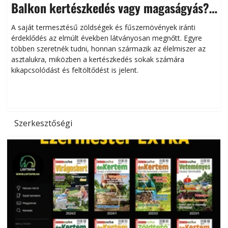
Balkon kertészkedés vagy magaságyás?
Helytakarékos kertészkedés
A saját termesztésű zöldségek és fűszernövények iránti
érdeklődés az elmúlt években látványosan megnőtt. Egyre
többen szeretnék tudni, honnan származik az élelmiszer az
l
asztalukra, miközben a kertészkedés sokak számára
kikapcsolódást és feltöltődést is jelent.
é
d
Szerkesztőségi