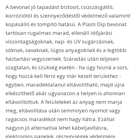
A bevonat jó tapadást biztosít, csúszásgátló, 
korróziótól és szennyeződéstől védelmező valamint 
kopásálló és tompító hatású. A Plasti Dip bevonat 
tartósan rugalmas marad, ellenáll időjárási 
viszontagságoknak, nap- és UV sugárzásnak, 
sóknak, savaknak, lúgos anyagoknak és a legtöbb 
háztartási vegyszernek. Száradás után teljesen 
szagtalan, és szükség esetén - ha úgy hozná a sors, 
hogy hozzá kell férni egy már kezelt területhez - 
egyben, maradéktalanul eltávolítható, majd újra 
elkészíthető akár ugyanazon a helyen is ahonnan 
eltávolítottuk. A felületeket az anyag nem marja 
meg, eltávolítása után semmilyen nyomot vagy 
ragacsos maradékot nem hagy hátra. Ezáltal 
nagyon jó alternatíva lehet kábeljavításra, 
elektromos panelek, részegységek védelmére, 