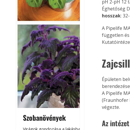
pH 2-pH 12 t
Éghetőség D-
hosszak
: 32
A Pipelife MA
független és 
Kutatóintéze
Zajcsil
Épületen bel
berendezések
A Pipelife M
(Fraunhofer 
végezte.
Szobanövények
Virágoskert: k
Az intézet
teraszon, laká
Virágok gondozása a lakásban,