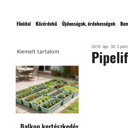
Főoldal
Közérdekű
Újdonságok, érdekességek
Bem
2010. ápr. 30.
2 per
Pipeli
Kiemelt tartalom
Balkon kertészkedés