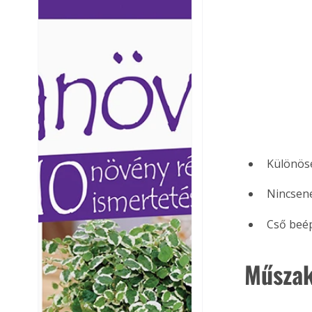
Ezermester lapszámai. A
Ezermester lapszámai
Laptapir kényelmes megoldás,
Laptapir kényelmes 
mert: – t
mert: – t
Különös
Nincsen
Cső beép
Műszak