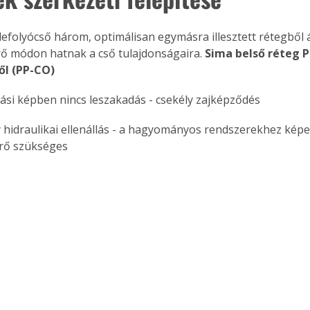
efolyócső három, optimálisan egymásra illesztett rétegből á
rő módon hatnak a cső tulajdonságaira. 
Sima belső réteg P
ől (PP-CO)
ási képben nincs leszakadás - csekély zajképződés
 hidraulikai ellenállás - a hagyományos rendszerekhez képe
rő szükséges