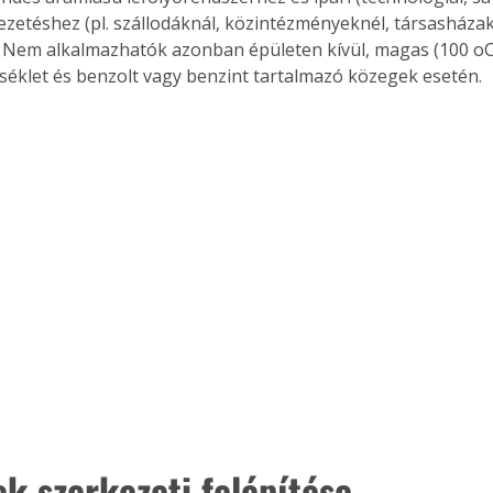
ezetéshez (pl. szállodáknál, közintézményeknél, társasházakn
 Nem alkalmazhatók azonban épületen kívül, magas (100 oC f
klet és benzolt vagy benzint tartalmazó közegek esetén.
ek szerkezeti felépítése