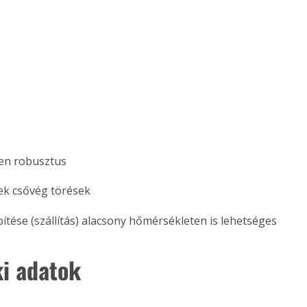
. A
megoldás,
en robusztus
ek csővég törések
ítése (szállítás) alacsony hőmérsékleten is lehetséges 
i adatok