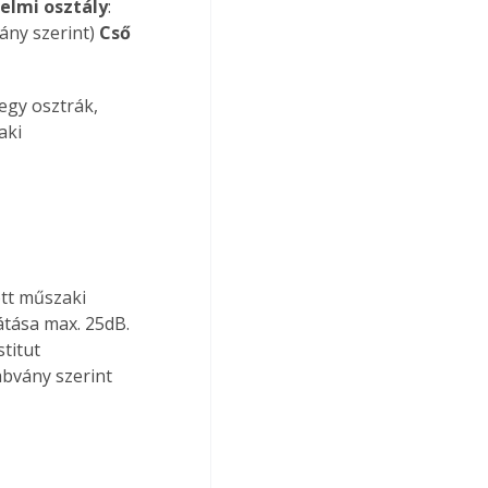
elmi osztály
: 
ny szerint) 
Cső 
egy osztrák, 
aki 
tt műszaki 
átása max. 25dB. 
titut 
bvány szerint 