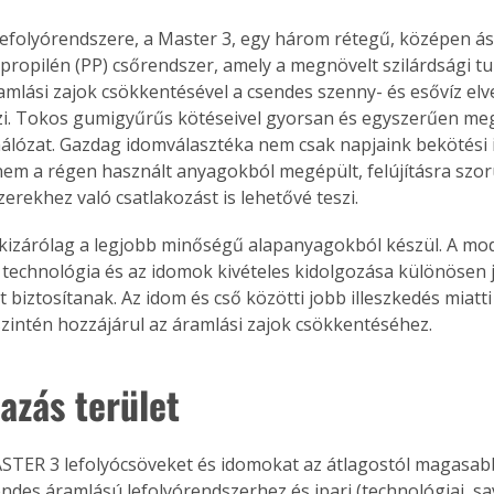
j lefolyórendszere, a Master 3, egy három rétegű, középen á
lipropilén (PP) csőrendszer, amely a megnövelt szilárdsági tu
amlási zajok csökkentésével a csendes szenny- és esővíz elve
zi. Tokos gumigyűrűs kötéseivel gyorsan és egyszerűen meg
hálózat. Gazdag idomválasztéka nem csak napjaink bekötési 
nem a régen használt anyagokból megépült, felújításra szor
erekhez való csatlakozást is lehetővé teszi.
izárólag a legjobb minőségű alapanyagokból készül. A mod
 technológia és az idomok kivételes kidolgozása különösen jó
 biztosítanak. Az idom és cső közötti jobb illeszkedés miatti
szintén hozzájárul az áramlási zajok csökkentéséhez.
azás terület
ASTER 3 lefolyócsöveket és idomokat az átlagostól magasab
endes áramlású lefolyórendszerhez és ipari (technológiai, sav