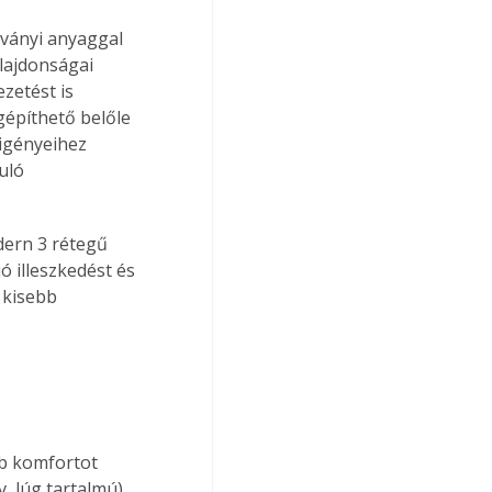
sványi anyaggal 
lajdonságai 
zetést is 
építhető belőle 
igényeihez 
uló 
ern 3 rétegű 
 illeszkedést és 
 kisebb 
b komfortot 
, lúg tartalmú) 