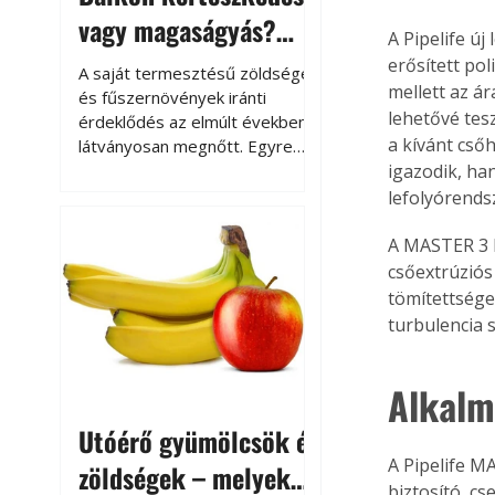
vagy magaságyás?
A Pipelife ú
Helytakarékos
erősített po
A saját termesztésű zöldségek
mellett az ár
kertészkedés
és fűszernövények iránti
lehetővé tes
érdeklődés az elmúlt években
a kívánt cső
látványosan megnőtt. Egyre
többen szeretnék tudni, honnan
igazodik, ha
származik az élelmiszer az
lefolyórendsz
asztalukra, miközben a
kertészkedés sokak számára
A MASTER 3 k
kikapcsolódást és feltöltődést
csőextrúziós
is jelent.
tömítettséget
turbulencia 
Alkalm
Utóérő gyümölcsök és
A Pipelife M
zöldségek – melyek
biztosító, cs