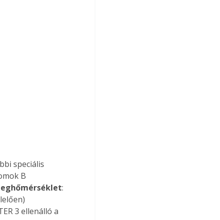
bi speciális 
domok B 
zeghőmérséklet
: 
elően) 
ER 3 ellenálló a 