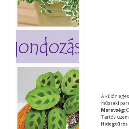
A különleges
műszaki par
Merevség
: 
Tartós üzem
Hidegtűrés