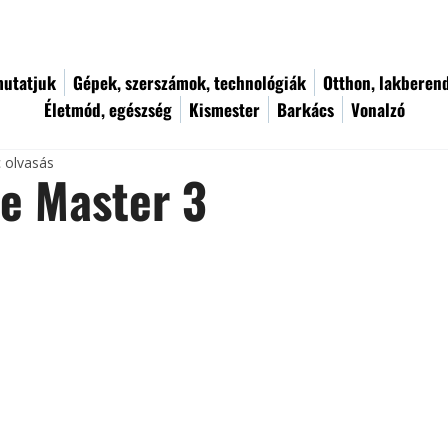
utatjuk
Gépek, szerszámok, technológiák
Otthon, lakberen
Életmód, egészség
Kismester
Barkács
Vonalzó
c olvasás
fe Master 3