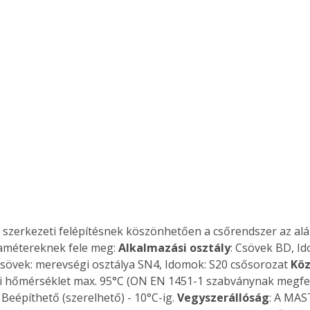
 szerkezeti felépítésnek köszönhetően a csőrendszer az aláb
amétereknek fele meg: 
Alkalmazási osztály
: Csövek BD, I
Csövek: merevségi osztálya SN4, Idomok: S20 csősorozat 
Kö
i hőmérséklet max. 95°C (ON EN 1451-1 szabványnak megfel
: Beépíthető (szerelhető) - 10°C-ig. 
Vegyszerállóság
: A MAST