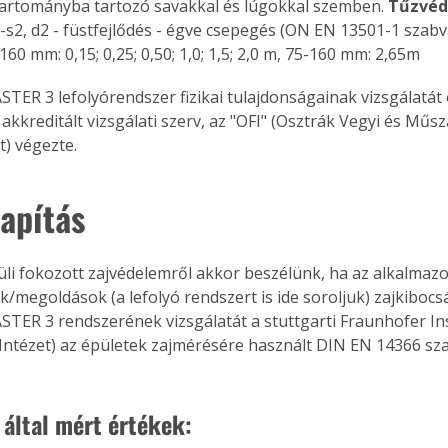
artományba tartozó savakkal és lúgokkal szemben. 
Tűzvéd
s2, d2 - füstfejlődés - égve csepegés (ON EN 13501-1 szabvá
-160 mm: 0,15; 0,25; 0,50; 1,0; 1,5; 2,0 m, 75-160 mm: 2,65m
STER 3 lefolyórendszer fizikai tulajdonságainak vizsgálatát 
akkreditált vizsgálati szerv, az "OFI" (Osztrák Vegyi és Műsz
t) végezte.
lapítás
üli fokozott zajvédelemről akkor beszélünk, ha az alkalmazo
/megoldások (a lefolyó rendszert is ide soroljuk) zajkibocs
ASTER 3 rendszerének vizsgálatát a stuttgarti Fraunhofer Ins
Intézet) az épületek zajmérésére használt DIN EN 14366 sza
ertben,
Gyógyító növények: a
 által mért értékek:
sban
természet kincsei az