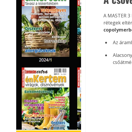
A MASTER 3 l
rétegek elté
copolymerb
Az áraml
Alacsony
csőátmé