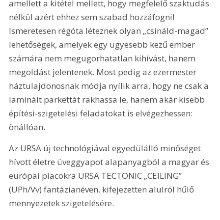
amellett a kitétel mellett, hogy megfelelő szaktudás 
nélkül azért ehhez sem szabad hozzáfogni! 
Ismeretesen régóta léteznek olyan „csináld-magad” 
lehetőségek, amelyek egy ügyesebb kezű ember 
számára nem megugorhatatlan kihívást, hanem 
megoldást jelentenek. Most pedig az ezermester 
háztulajdonosnak módja nyílik arra, hogy ne csak a 
laminált parkettát rakhassa le, hanem akár kisebb 
építési-szigetelési feladatokat is elvégezhessen: 
önállóan.
Az URSA új technológiával egyedülálló minőséget 
hívott életre üveggyapot alapanyagból a magyar és 
európai piacokra URSA TECTONIC „CEILING” 
(UPh/Vv) fantázianéven, kifejezetten alulról hűlő 
mennyezetek szigetelésére.