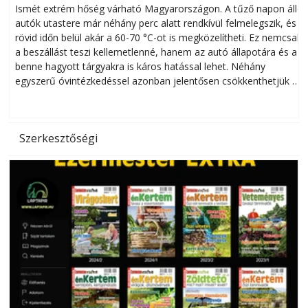
megóvhatjuk autónkat a nyári károktól
Ismét extrém hőség várható Magyarországon. A tűző napon álló
autók utastere már néhány perc alatt rendkívül felmelegszik, és
rövid időn belül akár a 60-70 °C-ot is megközelítheti. Ez nemcsak
n
a beszállást teszi kellemetlenné, hanem az autó állapotára és a
benne hagyott tárgyakra is káros hatással lehet. Néhány
egyszerű óvintézkedéssel azonban jelentősen csökkenthetjük a
hőség káros hatásait.
l
Szerkesztőségi