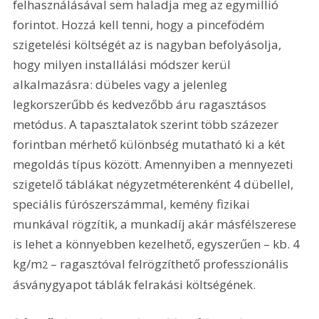
felhasználásával sem haladja meg az egymillió 
forintot. Hozzá kell tenni, hogy a pincefödém 
szigetelési költségét az is nagyban befolyásolja, 
hogy milyen installálási módszer kerül 
alkalmazásra: dübeles vagy a jelenleg 
legkorszerűbb és kedvezőbb áru ragasztásos 
metódus. A tapasztalatok szerint több százezer 
forintban mérhető különbség mutatható ki a két 
megoldás típus között. Amennyiben a mennyezeti 
szigetelő táblákat négyzetméterenként 4 dübellel, 
speciális fúrószerszámmal, kemény fizikai 
munkával rögzítik, a munkadíj akár másfélszerese 
is lehet a könnyebben kezelhető, egyszerűen – kb. 4 
kg/m
 – ragasztóval felrögzíthető professzionális 
2
ásványgyapot táblák felrakási költségének.