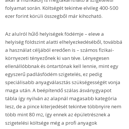
folyamat során. Költségét tekintve elvileg 400-500 
ezer forint körüli összegből már kihozható.
Az alulról hűlő helyiségek födémje – eleve a 
helyiség földszint alatti elhelyezkedéséből, továbbá 
a használat céljából eredően is – számos fizikai-
környezeti tényezőnek ki van téve. Lényegesen 
ellenállóbbnak és öntartónak kell lennie, mint egy 
egyszerű padlásfödém szigetelés, ez pedig 
speciálisabb anyagválasztás szükségességét vonja 
maga után. A beépítendő szálas ásványgyapot 
tábla így nyilván az alapnál magasabb kategória 
lesz, de a pince kiterjedését tekintve többnyire nem 
több mint 80 m
, így ennek az épületrésznek a 
2
szigetelési költsége még a profi anyagok 