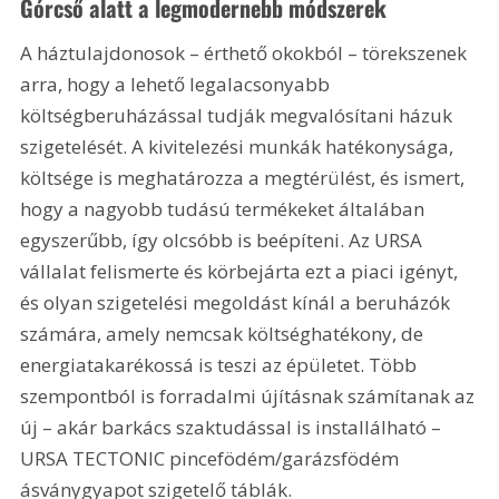
Górcső alatt a legmodernebb módszerek
A háztulajdonosok – érthető okokból – törekszenek 
arra, hogy a lehető legalacsonyabb 
költségberuházással tudják megvaló­sítani házuk 
szigetelését. A kivitelezési munkák hatékonysága, 
költsége is meghatározza a megtérülést, és ismert, 
hogy a nagyobb tudású termékeket általában 
egyszerűbb, így olcsóbb is beépíteni. Az URSA 
vállalat felismerte és körbejárta ezt a piaci igényt, 
és olyan szigetelési megoldást kínál a beruházók 
számára, amely nemcsak költséghatékony, de 
energiatakarékossá is teszi az épületet. Több 
szempontból is forradalmi újításnak számítanak az 
új – akár barkács szaktudással is installálható – 
URSA TECTONIC pincefödém/garázsfödém 
ásványgyapot szigetelő táblák.