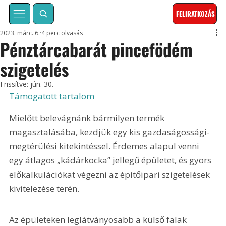
FELIRATKOZÁS
2023. márc. 6.
4 perc olvasás
Pénztárcabarát pincefödém
szigetelés
Frissítve:
jún. 30.
Támogatott tartalom
Mielőtt belevágnánk bármilyen termék 
magasztalásába, kezdjük egy kis gazdaságossági-
megtérülési kitekintéssel. Érdemes alapul venni 
egy átlagos „kádárkocka” jellegű épületet, és gyors 
előkalkulációkat végezni az építőipari szigetelések 
kivitelezése terén.
Az épületeken leglátványosabb a külső falak 