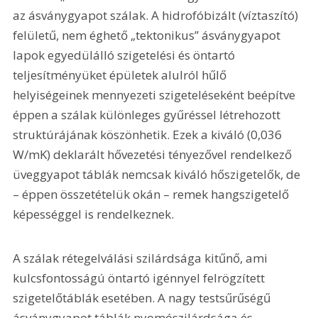
az ásványgyapot szálak. A hidrofóbizált (víztaszító) 
felületű, nem éghető „tektonikus” ásványgyapot 
lapok egyedülálló szigetelési és öntartó 
teljesítményüket épületek alulról hűlő 
helyiségeinek mennyezeti szigeteléseként beépítve 
éppen a szálak különleges gyűréssel létrehozott 
struktúrájának köszönhetik. Ezek a kiváló (0,036 
W/mK) deklarált hővezetési tényezővel rendelkező 
üveggyapot táblák nemcsak kiváló hőszigetelők, de 
– éppen összetételük okán – remek hangszigetelő 
képességgel is rendelkeznek.
A szálak rétegelválási szilárdsága kitűnő, ami 
kulcsfontosságú öntartó igénnyel felrögzített 
szigetelőtáblák esetében. A nagy testsűrűségű 
ásványgyapot táblák nyomószilárdsága és 