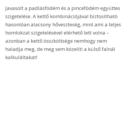
Javasolt a padlásfödém és a pincefödém együttes 
szigetelése. A kettő kombinációjával biztosítható 
hasonlóan alacsony hőveszteség, mint ami a teljes 
homlokzat szigetelésével elérhető lett volna – 
azonban a kettő összköltsége nemhogy nem 
haladja meg, de meg sem közelíti a külső falnál 
kalkuláltakat!