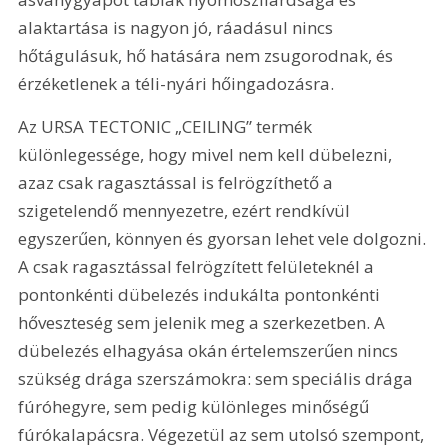
alaktartása is nagyon jó, ráadásul nincs 
hőtágulásuk, hő hatására nem zsugorodnak, és 
érzéketlenek a téli-nyári hőingadozásra.
Az URSA TECTONIC „CEILING” termék 
különlegessége, hogy mivel nem kell dübelezni, 
azaz csak ragasztással is felrögzíthető a 
szigetelendő mennyezetre, ezért rendkívül 
egyszerűen, könnyen és gyorsan lehet vele dolgozni. 
A csak ragasztással felrögzített felületeknél a 
pontonkénti dübelezés indukálta pontonkénti 
hőveszteség sem jelenik meg a szerkezetben. A 
dübelezés elhagyása okán értelemszerűen nincs 
szükség drága szerszámokra: sem speciális drága 
fúróhegyre, sem pedig különleges minőségű 
fúrókalapácsra. Végezetül az sem utolsó szempont, 