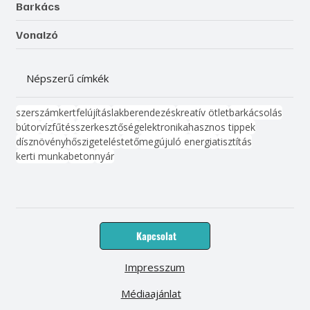
Barkács
Vonalzó
Népszerű címkék
szerszám
kert
felújítás
lakberendezés
kreatív ötlet
barkácsolás
bútor
víz
fűtés
szerkesztőség
elektronika
hasznos tippek
dísznövény
hőszigetelés
tető
megújuló energia
tisztítás
kerti munka
beton
nyár
Kapcsolat
Impresszum
Médiaajánlat