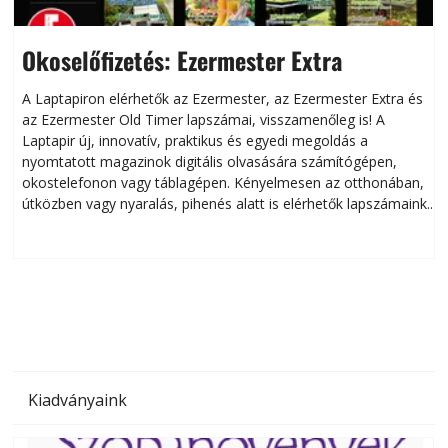
Okoselőfizetés: Ezermester Extra
A Laptapiron elérhetők az Ezermester, az Ezermester Extra és
az Ezermester Old Timer lapszámai, visszamenőleg is! A
Laptapir új, innovatív, praktikus és egyedi megoldás a
L
nyomtatott magazinok digitális olvasására számítógépen,
okostelefonon vagy táblagépen. Kényelmesen az otthonában,
útközben vagy nyaralás, pihenés alatt is elérhetők lapszámaink.
ú
Bárhol, bármikor, akár külföldön élve vagy dolgozva is
B
olvashatók az Ezermester lapszámai. A Laptapir kényelmes
megoldás, mert: – t
Kiadványaink