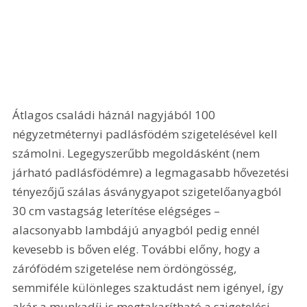
Átlagos családi háznál nagyjából 100 
négyzetméternyi padlásfödém szigetelésével kell 
számolni. Legegyszerűbb megoldásként (nem 
járható padlásfödémre) a legmagasabb hővezetési 
tényezőjű szálas ásványgyapot szigetelőanyagból 
30 cm vastagság leterítése elégséges – 
alacsonyabb lambdájú anyagból pedig ennél 
kevesebb is bőven elég. További előny, hogy a 
zárófödém szigetelése nem ördöngösség, 
semmiféle különleges szaktudást nem igényel, így 
akár a munkadíj is megtakarítható a szigetelési 