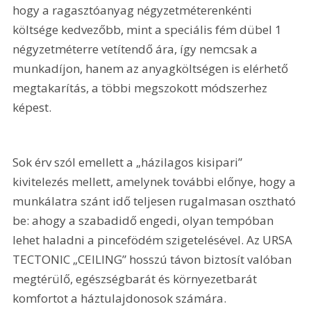
hogy a ragasztóanyag négyzetméterenkénti 
költsége kedvezőbb, mint a speciális fém dübel 1 
négyzetméterre vetítendő ára, így nemcsak a 
munkadíjon, hanem az anyagköltségen is elérhető 
megtakarítás, a többi megszokott módszerhez 
képest.
Sok érv szól emellett a „házilagos kisipari” 
kivitelezés mellett, amelynek további előnye, hogy a 
munkálatra szánt idő teljesen rugalmasan osztható 
be: ahogy a szabadidő engedi, olyan tempóban 
lehet haladni a pincefödém szigetelésével. Az URSA 
TECTONIC „CEILING” hosszú távon biztosít valóban 
megtérülő, egészségbarát és környezetbarát 
komfortot a háztulajdonosok számára.