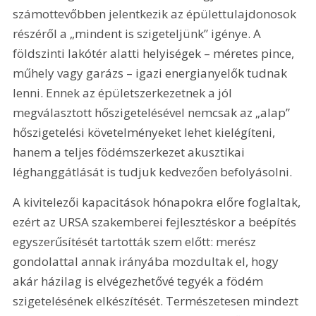
számottevőbben jelentkezik az épülettulajdonosok 
részéről a „mindent is szigeteljünk” igénye. A 
földszinti lakótér alatti helyiségek – méretes pince, 
műhely vagy garázs – igazi energianyelők tudnak 
lenni. Ennek az épületszerkezetnek a jól 
megválasztott hőszigetelésével nemcsak az „alap” 
hőszigetelési követelményeket lehet kielégí­teni, 
hanem a teljes födémszerkezet akusztikai 
léghanggátlását is tudjuk kedvezően befolyásolni.
A kivitelezői kapacitások hónapokra előre foglaltak, 
ezért az URSA szakemberei fejlesztéskor a beépítés 
egyszerűsítését tartották szem előtt: merész 
gondolattal annak irányába mozdultak el, hogy 
akár házilag is elvégezhetővé tegyék a födém 
szigetelésének elkészítését. Természetesen mindezt 