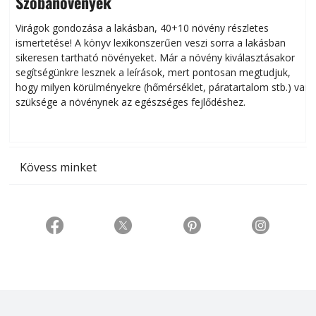
Szobanövények
Virágok gondozása a lakásban, 40+10 növény részletes
ismertetése! A könyv lexikonszerűen veszi sorra a lakásban
s
sikeresen tart­ha­tó növényeket. Már a növény kiválasztásakor
h
segítségünkre lesznek a leírások, mert pontosan megtudjuk,
k
hogy milyen körülményekre (hőmérséklet, páratartalom stb.) van
szüksége a növénynek az egészséges fejlődéshez.
t
Kövess minket