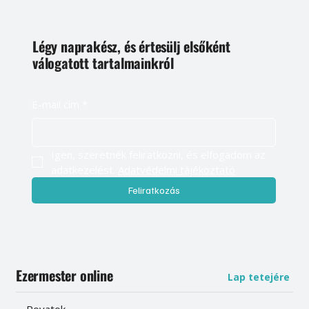
Légy naprakész, és értesülj elsőként
válogatott tartalmainkról
E-mail cím
*
Igen, szeretnék feliratkozni, és elfogadom az 
adatkezelést. 
Adatvédelmi tájékoztató
Feliratkozás
Ezermester online
Lap tetejére