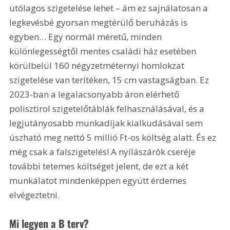
utólagos szigetelése lehet – ám ez sajnálatosan a 
legkevésbé gyorsan megtérülő beruházás is 
egyben… Egy normál méretű, minden 
különlegességtől mentes családi ház esetében 
körülbelül 160 négyzetméternyi homlokzat 
szigetelése van terítéken, 15 cm vastagságban. Ez 
2023-ban a legalacsonyabb áron elérhető 
polisztirol szigetelőtáblák felhasználásával, és a 
legjutányosabb munkadíjak kialkudásával sem 
úszható meg nettó 5 millió Ft-os költség alatt. És ez 
még csak a falszigetelés! A nyílászárók cseréje 
további tetemes költséget jelent, de ezt a két 
munkálatot mindenképpen együtt érdemes 
elvégeztetni. 
Mi legyen a B terv?