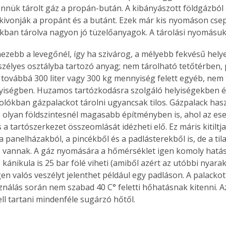
bennük tárolt gáz a propán-bután. A kibányászott földgázból
 kivonják a propánt és a butánt. Ezek már kis nyomáson cse
ckban tárolva nagyon jó tüzelőanyagok. A tárolási nyomásuk
ezebb a levegőnél, így ha szivárog, a mélyebb fekvésű helye
élyes osztályba tartozó anyag; nem tárolható tetőtérben, p
 továbbá 300 liter vagy 300 kg mennyiség felett egyéb, nem 
lyiségben. Huzamos tartózkodásra szolgáló helyiségekben é
lókban gázpalackot tárolni ugyancsak tilos. Gázpalack hasz
os olyan földszintesnél magasabb építményben is, ahol az ese
 tartószerkezet összeomlását idézheti elő. Ez máris kitiltja
a panelházakból, a pincékből és a padlásterekből is, de a ti
s vannak. A gáz nyomására a hőmérséklet igen komoly hatás
kánikula is 25 bar fölé viheti (amiből azért az utóbbi nyara
gen valós veszélyt jelenthet például egy padláson. A palackot
ználás során nem szabad 40 C° feletti hőhatásnak kitenni. Az
ell tartani mindenféle sugárzó hőtől.