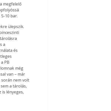
 a megfelelő 
ppfolyóssá 
 5-10 bar.
kre ülepszik. 
inceszinti 
tárolásra 
s a 
nálata és 
tleges 
 a PB 
lalomnak még 
sal van – már 
k során nem volt 
 sem a tárolás, 
 is lényeges, 