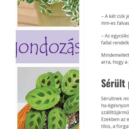
– A két csík 
mm-es falva
– Az egycsík
fallal rende
Mindemellett 
arra, hogy a
Sérült
Sérültnek mi
ha égésnyomo
szállítójármű
Ezekben az e
tilos, a forg