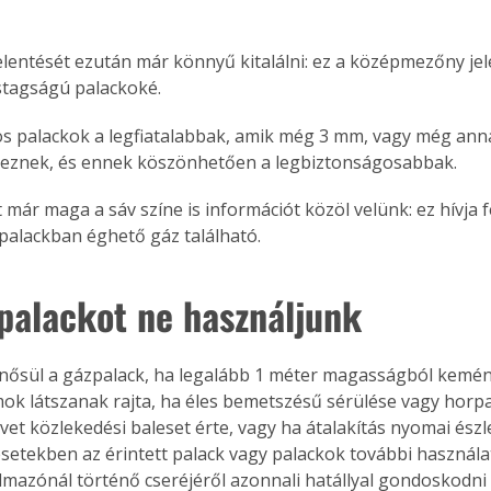
jelentését ezután már könnyű kitalálni: ez a középmezőny jele
stagságú palackoké.
os palackok a legfiatalabbak, amik még 3 mm, vagy még anná
lkeznek, és ennek köszönhetően a legbiztonságosabbak.
már maga a sáv színe is információt közöl velünk: ez hívja f
 palackban éghető gáz található.
 palackot ne használjunk
nősül a gázpalack, ha legalább 1 méter magasságból kemény 
k látszanak rajta, ha éles bemetszésű sérülése vagy horpa
vet közlekedési baleset érte, vagy ha átalakítás nyomai észle
setekben az érintett palack vagy palackok további használa
almazónál történő cseréjéről azonnali hatállyal gondoskodni k