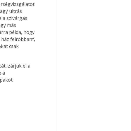
rségvizsgálatot 
agy ultrás 
e a szivárgás 
agy más 
rra példa, hogy 
 ház felrobbant, 
okat csak 
, zárjuk el a 
 a 
upakot.