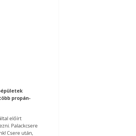
több propán-
tal előírt 
zni. Palackcsere 
k! Csere után, 