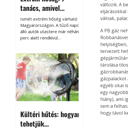
változik. A 
tanács, amivel
eljárásokkal
megóvhatjuk
válnak, pala
Ismét extrém hőség várható
autónkat a nyári
Magyarországon. A tűző napon
A PB gáz neh
álló autók utastere már néhány
károktól
Robbanásvesz
perc alatt rendkívül
felmelegszik, és rövid időn belül
helyiségben,
akár a 60-70 °C-ot is
tervezett he
megközelítheti. Ez nemcsak a
gépjárműtáro
beszállást teszi kellemetlenné,
tárolása til
hanem az autó állapotára és a
gázrobbanás a
benne hagyott tárgyakra is
gázpalackot 
káros hatással lehet. Néhány
egyéb okai i
egyszerű óvintézkedéssel
egy nagyobb 
azonban jelentősen
hiány), ami i
csökkenthetjük a hőség káros
sem a felhas
hatásait.
Kültéri hűtés: hogyan
hogy távol k
tehetjük