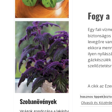
Fogy a
Egy fali víz
biztonságos 
levegőre van
ekkora menn
ilyen nyílász
gázkészülék 
szellőztetésr
A cikk az Ez
hasznos tippek
bizt
Szobanövények
Virágoskert: k
Olvasói és Közérd
teraszon, laká
Virágok gondozása a lakásban,