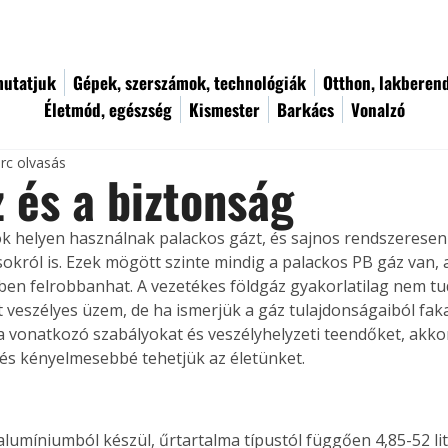
utatjuk
Gépek, szerszámok, technológiák
Otthon, lakberen
Életmód, egészség
Kismester
Barkács
Vonalzó
rc olvasás
 és a biztonság
k helyen használnak palackos gázt, és sajnos rendszeresen
król is. Ezek mögött szinte mindig a palackos PB gáz van, am
ben felrobbanhat. A vezetékes földgáz gyakorlatilag nem tu
 veszélyes üzem, de ha ismerjük a gáz tulajdonságaiból faka
a vonatkozó szabályokat és veszélyhelyzeti teendőket, akkor
 és kényelmesebbé tehetjük az életünket.
alumíniumból készül, űrtartalma típustól függően 4,85-52 lit