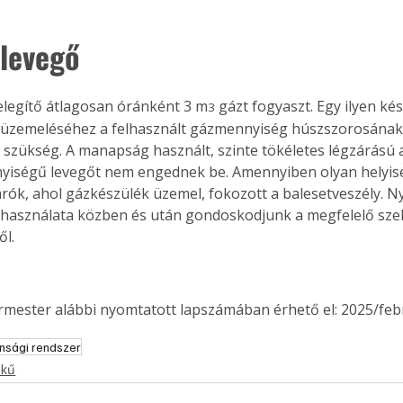
 levegő
melegítő átlagosan óránként 3 m
 gázt fogyaszt. Egy ilyen ké
3
üzemeléséhez a felhasznált gázmennyiség húszszorosának 
 szükség. A manapság használt, szinte tökéletes légzárású a
yiségű levegőt nem engednek be. Amennyiben olyan helyi
árók, ahol gázkészülék üzemel, fokozott a balesetveszély. Ny
használata közben és után gondoskodjunk a megfelelő szell
ől.
ermester alábbi nyomtatott lapszámában érhető el: 2025/feb
onsági rendszer
ertben,
Gyógyító növények: a
ekű
sban
természet kincsei az