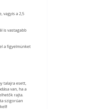
, vagyis a 2,5 
l is vastagabb 
el a figyelmünket 
talajra esett, 
dása van, ha a 
lhetők rajta. 
ta szigorúan 
ell!