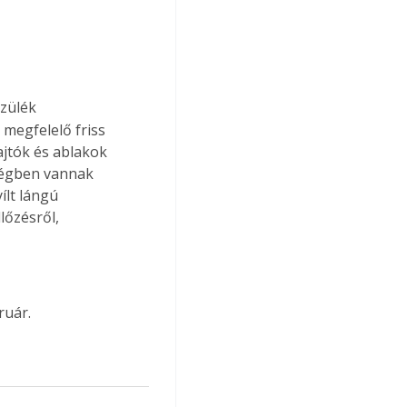
szülék 
megfelelő friss 
jtók és ablakok 
ségben vannak 
ílt lángú 
őzésről, 
ruár.