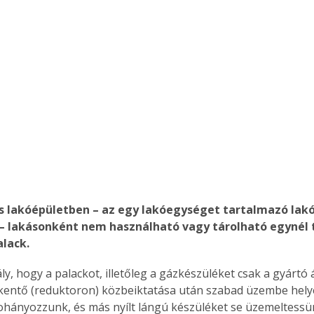
 – lakásonként nem használható vagy tárolható egynél 
lack.
y, hogy a palackot, illetőleg a gázkészüléket csak a gyártó ál
ntő (reduktoron) közbeiktatása után szabad üzembe helye
hányozzunk, és más nyílt lángú készüléket se üzemeltessün