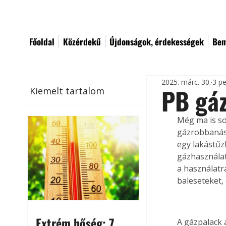
Főoldal
Közérdekű
Újdonságok, érdekességek
Bem
2025. márc. 30.
3 pe
PB gáz
Kiemelt tartalom
Még ma is so
gázrobbanáso
egy lakástűz
gázhasználat
a használatr
baleseteket,
Extrém hőség: 7
A gázpalack 