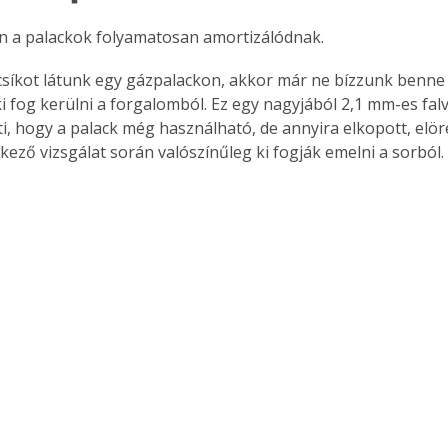
. A
n a palackok folyamatosan amortizálódnak.
megoldás,
síkot látunk egy gázpalackon, akkor már ne bízzunk benne 
 fog kerülni a forgalomból. Ez egy nagyjából 2,1 mm-es falv
nti, hogy a palack még használható, de annyira elkopott, elö
kező vizsgálat során valószínűleg ki fogják emelni a sorból.