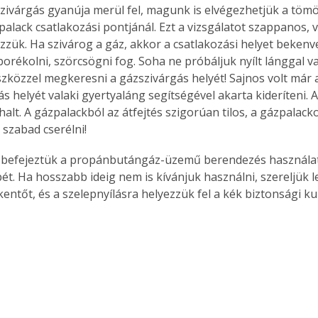
zivárgás gyanúja merül fel, magunk is elvégezhetjük a tömö
palack csatlakozási pontjánál. Ezt a vizsgálatot szappanos, v
ezzük. Ha szivárog a gáz, akkor a csatlakozási helyet bekenv
orékolni, szörcsögni fog. Soha ne próbáljuk nyílt lánggal v
zközzel megkeresni a gázszivárgás helyét! Sajnos volt már a
s helyét valaki gyertyaláng segítségével akarta kideríteni. A
halt. A gázpalackból az átfejtés szigorúan tilos, a gázpalack
 szabad cserélni!
befejeztük a propánbutángáz-üzemű berendezés használatát
ét. Ha hosszabb ideig nem is kívánjuk használni, szereljük le
ntőt, és a szelepnyílásra helyezzük fel a kék biztonsági k