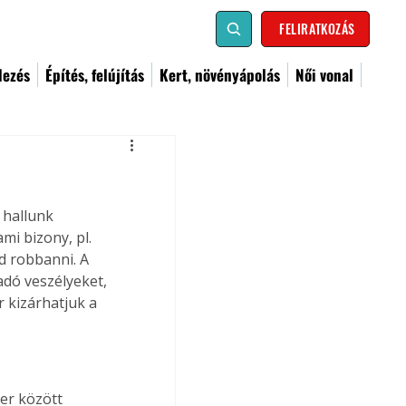
FELIRATKOZÁS
dezés
Építés, felújítás
Kert, növényápolás
Női vonal
 hallunk 
i bizony, pl. 
d robbanni. A 
dó veszélyeket, 
 kizárhatjuk a 
er között 