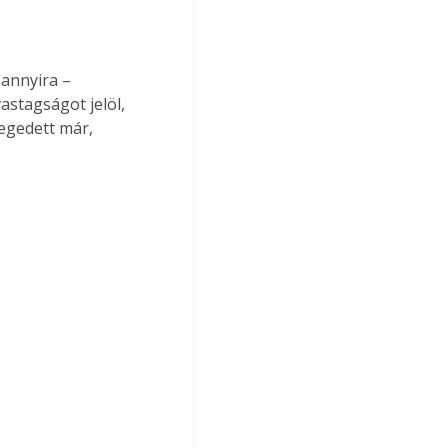
annyira – 
astagságot jelöl, 
regedett már, 