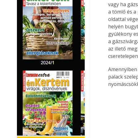
vagy ha gázs
a tömlő és a 
oldattal vég
helyén bugyb
gyúlékony es
a gázszivárgá
az illető meg
cseretelepen
Amennyiben 
palack szelep
nyomáscsökke