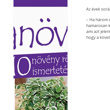
Ezermester lapszámai. A
Ezermester lapszámai
Az évek sorá
Laptapir kényelmes megoldás,
Laptapir kényelmes 
mert: – t
mert: – t
– Ha három c
hamarosan ki
ami azt jele
hogy a követ