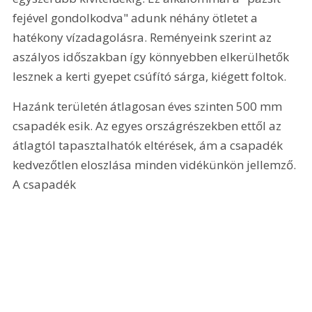
fejével gondolkodva" adunk néhány ötletet a 
hatékony vízadagolásra. Reményeink szerint az 
aszályos időszakban így könnyebben elkerülhetők 
lesznek a kerti gyepet csúfító sárga, kiégett foltok.
Hazánk területén átlagosan éves szinten 500 mm 
csapadék esik. Az egyes országrészekben ettől az 
átlagtól tapasztalhatók eltérések, ám a csapadék 
kedvezőtlen eloszlása minden vidékünkön jellemző. 
A csapadék 