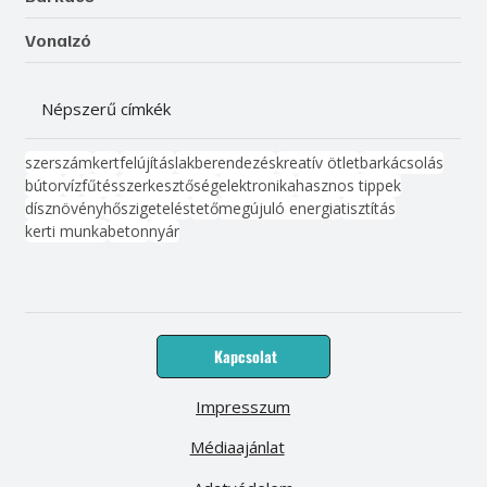
Vonalzó
Népszerű címkék
szerszám
kert
felújítás
lakberendezés
kreatív ötlet
barkácsolás
bútor
víz
fűtés
szerkesztőség
elektronika
hasznos tippek
dísznövény
hőszigetelés
tető
megújuló energia
tisztítás
kerti munka
beton
nyár
Kapcsolat
Impresszum
Médiaajánlat