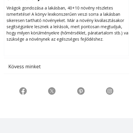
Virágok gondozása a lakásban, 40+10 növény részletes
ismertetése! A könyv lexikonszerűen veszi sorra a lakásban
s
sikeresen tart­ha­tó növényeket. Már a növény kiválasztásakor
h
segítségünkre lesznek a leírások, mert pontosan megtudjuk,
k
hogy milyen körülményekre (hőmérséklet, páratartalom stb.) van
szüksége a növénynek az egészséges fejlődéshez.
t
Kövess minket