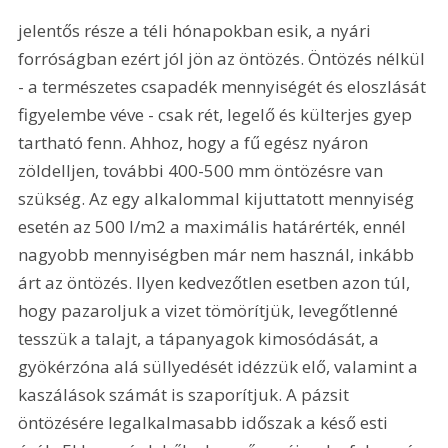
jelentős része a téli hónapokban esik, a nyári 
forróságban ezért jól jön az öntözés. Öntözés nélkül 
- a természetes csapadék mennyiségét és eloszlását 
figyelembe véve - csak rét, legelő és külterjes gyep 
tartható fenn. Ahhoz, hogy a fű egész nyáron 
zöldelljen, további 400-500 mm öntözésre van 
szükség. Az egy alkalommal kijuttatott mennyiség 
esetén az 500 l/m2 a maximális határérték, ennél 
nagyobb mennyiségben már nem használ, inkább 
árt az öntözés. Ilyen kedvezőtlen esetben azon túl, 
hogy pazaroljuk a vizet tömörítjük, levegőtlenné 
tesszük a talajt, a tápanyagok kimosódását, a 
gyökérzóna alá süllyedését idézzük elő, valamint a 
kaszálások számát is szaporítjuk. A pázsit 
öntözésére legalkalmasabb időszak a késő esti 