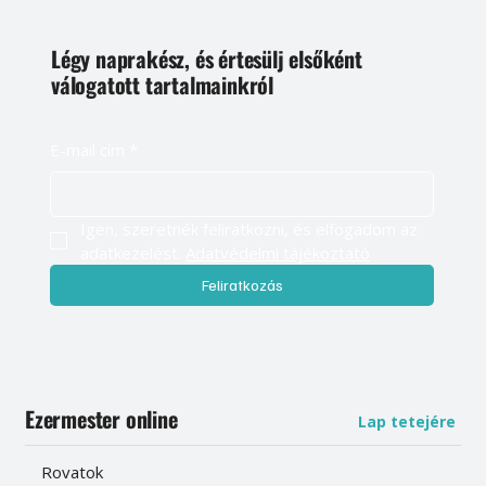
Légy naprakész, és értesülj elsőként
válogatott tartalmainkról
E-mail cím
*
Igen, szeretnék feliratkozni, és elfogadom az 
adatkezelést. 
Adatvédelmi tájékoztató
Feliratkozás
Ezermester online
Lap tetejére
Rovatok