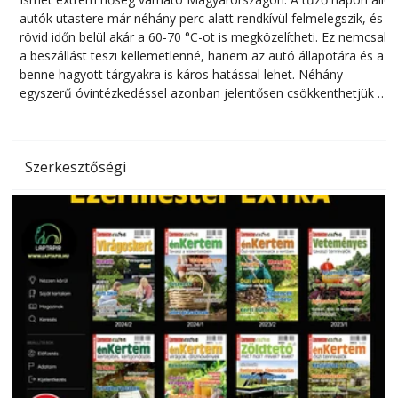
autók utastere már néhány perc alatt rendkívül felmelegszik, és
rövid időn belül akár a 60-70 °C-ot is megközelítheti. Ez nemcsak
n
a beszállást teszi kellemetlenné, hanem az autó állapotára és a
benne hagyott tárgyakra is káros hatással lehet. Néhány
egyszerű óvintézkedéssel azonban jelentősen csökkenthetjük a
hőség káros hatásait.
l
Szerkesztőségi