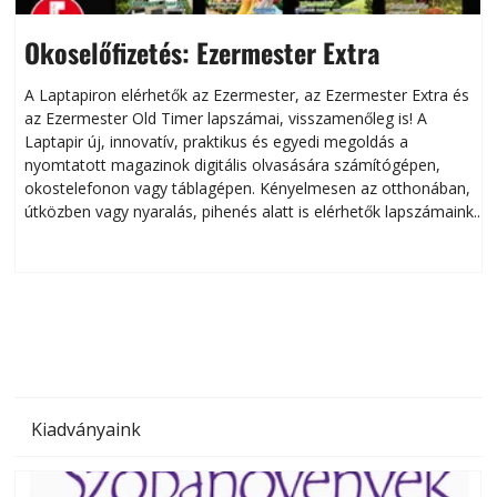
Okoselőfizetés: Ezermester Extra
A Laptapiron elérhetők az Ezermester, az Ezermester Extra és
az Ezermester Old Timer lapszámai, visszamenőleg is! A
Laptapir új, innovatív, praktikus és egyedi megoldás a
L
nyomtatott magazinok digitális olvasására számítógépen,
okostelefonon vagy táblagépen. Kényelmesen az otthonában,
útközben vagy nyaralás, pihenés alatt is elérhetők lapszámaink.
ú
Bárhol, bármikor, akár külföldön élve vagy dolgozva is
B
olvashatók az Ezermester lapszámai. A Laptapir kényelmes
megoldás, mert: – t
Kiadványaink