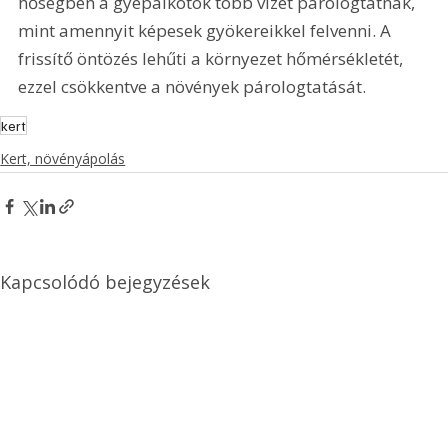
hőségben a gyepalkotók több vizet párologtatnak, 
mint amennyit képesek gyökereikkel felvenni. A 
frissítő öntözés lehűti a környezet hőmérsékletét, 
ezzel csökkentve a növények párologtatását.
kert
Kert, növényápolás
Kapcsolódó bejegyzések