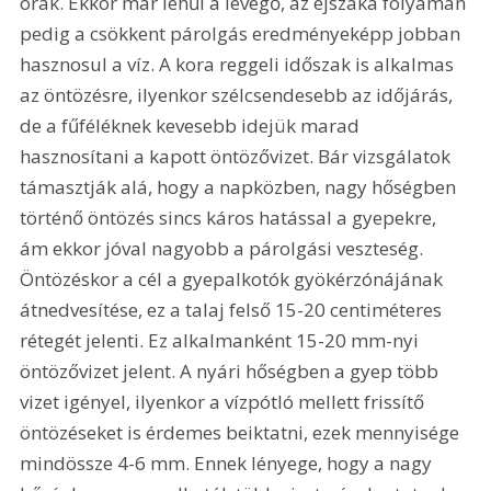
órák. Ekkor már lehűl a levegő, az éjszaka folyamán 
pedig a csökkent párolgás eredményeképp jobban 
hasznosul a víz. A kora reggeli időszak is alkalmas 
az öntözésre, ilyenkor szélcsendesebb az időjárás, 
de a fűféléknek kevesebb idejük marad 
hasznosítani a kapott öntözővizet. Bár vizsgálatok 
támasztják alá, hogy a napközben, nagy hőségben 
történő öntözés sincs káros hatással a gyepekre, 
ám ekkor jóval nagyobb a párolgási veszteség. 
Öntözéskor a cél a gyepalkotók gyökérzónájának 
átnedvesítése, ez a talaj felső 15-20 centiméteres 
rétegét jelenti. Ez alkalmanként 15-20 mm-nyi 
öntözővizet jelent. A nyári hőségben a gyep több 
vizet igényel, ilyenkor a vízpótló mellett frissítő 
öntözéseket is érdemes beiktatni, ezek mennyisége 
mindössze 4-6 mm. Ennek lényege, hogy a nagy 