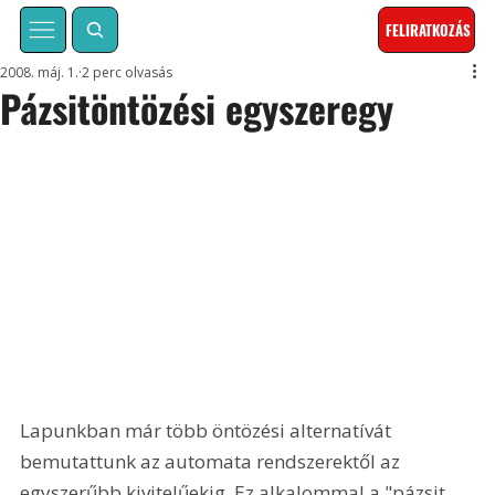
FELIRATKOZÁS
2008. máj. 1.
2 perc olvasás
Pázsitöntözési egyszeregy
Lapunkban már több öntözési alternatívát 
bemutattunk az automata rendszerektől az 
egyszerűbb kivitelűekig. Ez alkalommal a "pázsit 