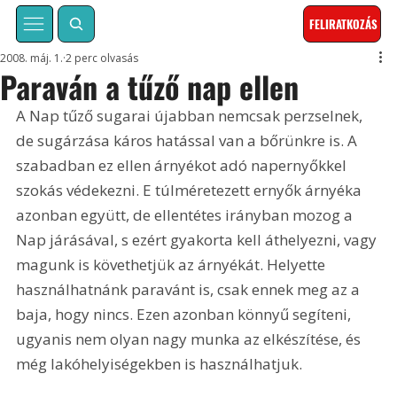
FELIRATKOZÁS
2008. máj. 1.
2 perc olvasás
Paraván a tűző nap ellen
A Nap tűző sugarai újabban nemcsak perzselnek, 
de sugárzása káros hatással van a bőrünkre is. A 
szabadban ez ellen árnyékot adó napernyőkkel 
szokás védekezni. E túlméretezett ernyők árnyéka 
azonban együtt, de ellentétes irányban mozog a 
Nap járásával, s ezért gyakorta kell áthelyezni, vagy 
magunk is követhetjük az árnyékát. Helyette 
használhatnánk paravánt is, csak ennek meg az a 
baja, hogy nincs. Ezen azonban könnyű segíteni, 
ugyanis nem olyan nagy munka az elkészítése, és 
még lakóhelyiségekben is használhatjuk.