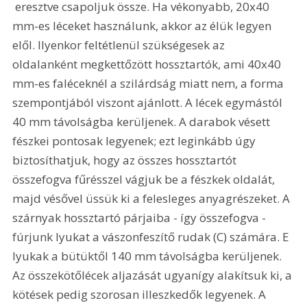
 eresztve csapoljuk össze. Ha vékonyabb, 20x40 
mm-es léceket használunk, akkor az élük legyen 
elől. Ilyenkor feltétlenül szükségesek az 
oldalanként megkettőzött hossztartók, ami 40x40 
mm-es faléceknél a szilárdság miatt nem, a forma 
szempontjából viszont ajánlott. A lécek egymástól 
40 mm távolságba kerüljenek. A darabok vésett 
fészkei pontosak legyenek; ezt leginkább úgy 
biztosíthatjuk, hogy az összes hossztartót 
összefogva fűrésszel vágjuk be a fészkek oldalát, 
majd vésővel üssük ki a felesleges anyagrészeket. A 
szárnyak hossztartó párjaiba - így összefogva - 
fúrjunk lyukat a vászonfeszítő rudak (C) számára. E 
lyukak a bütüktől 140 mm távolságba kerüljenek. 
Az összekötőlécek aljazását ugyanígy alakítsuk ki, a 
kötések pedig szorosan illeszkedők legyenek. A 