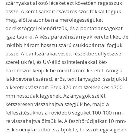
szárnyakat alkotó léceket ezt követően ragasszuk 
össze. A keret sarkait csavaros szorítókkal fogjuk 
meg, előtte azonban a merőlegességüket 
derékszöggel ellenőrizzük, és a pontatlanságokat 
igazítsuk ki. A kész paravánszárnyak kereteit két, de 
inkább három hosszú szárú csuklópánttal fogjuk 
össze. A pántszárakat vésett fészekbe süllyesztve 
szereljük fel, és UV-álló színtelenlakkal két-
háromszor kenjük be mindhárom keretet. Amíg a 
lakkbevonat szárad, erős, textilanyagból szabjuk ki 
a keretek vásznait. Ezek 370 mm szélesek és 1700 
mm hosszúak legyenek. Az anyagok szélét 
kétszeresen visszahajtva szegjük be, majd a 
felfeszítésükhöz a rövidebb végüket 100-100 mm-
re visszahajtva öltsük le. A feszítőrúdjaikat 10 mm-
es keményfarúdból szabjuk le, hosszuk egységesen 