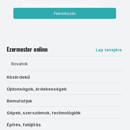
adatkezelést. 
Adatvédelmi tájékoztató
Feliratkozás
Ezermester online
Lap tetejére
Rovatok
Közérdekű
Újdonságok, érdekességek
Bemutatjuk
Gépek, szerszámok, technológiák
Építés, felújítás