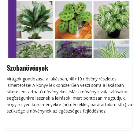
Szobanövények
Virágok gondozása a lakásban, 40+10 növény részletes
ismertetése! A könyv lexikonszerűen veszi sorra a lakásban
s
sikeresen tart­ha­tó növényeket. Már a növény kiválasztásakor
h
segítségünkre lesznek a leírások, mert pontosan megtudjuk,
k
hogy milyen körülményekre (hőmérséklet, páratartalom stb.) van
szüksége a növénynek az egészséges fejlődéshez.
t