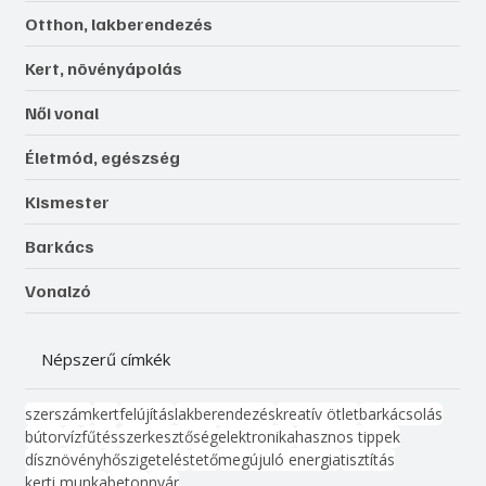
Otthon, lakberendezés
Kert, növényápolás
Női vonal
Életmód, egészség
Kismester
Barkács
Vonalzó
Népszerű címkék
szerszám
kert
felújítás
lakberendezés
kreatív ötlet
barkácsolás
bútor
víz
fűtés
szerkesztőség
elektronika
hasznos tippek
dísznövény
hőszigetelés
tető
megújuló energia
tisztítás
kerti munka
beton
nyár