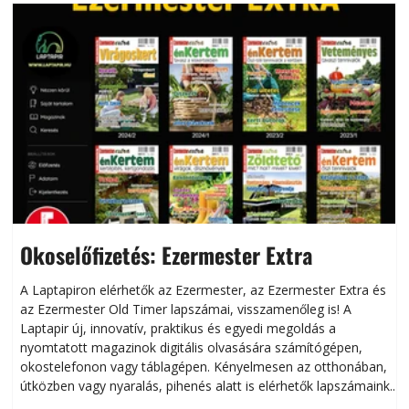
Okoselőfizetés: Ezermester Extra
A Laptapiron elérhetők az Ezermester, az Ezermester Extra és
az Ezermester Old Timer lapszámai, visszamenőleg is! A
Laptapir új, innovatív, praktikus és egyedi megoldás a
L
nyomtatott magazinok digitális olvasására számítógépen,
okostelefonon vagy táblagépen. Kényelmesen az otthonában,
útközben vagy nyaralás, pihenés alatt is elérhetők lapszámaink.
ú
Bárhol, bármikor, akár külföldön élve vagy dolgozva is
B