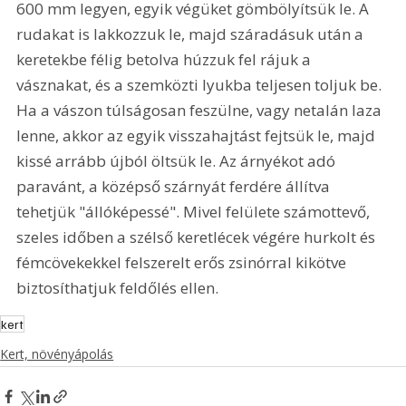
600 mm legyen, egyik végüket gömbölyítsük le. A 
rudakat is lakkozzuk le, majd száradásuk után a 
keretekbe félig betolva húzzuk fel rájuk a 
vásznakat, és a szemközti lyukba teljesen toljuk be. 
Ha a vászon túlságosan feszülne, vagy netalán laza 
lenne, akkor az egyik visszahajtást fejtsük le, majd 
kissé arrább újból öltsük le. Az árnyékot adó 
paravánt, a középső szárnyát ferdére állítva 
tehetjük "állóképessé". Mivel felülete számottevő, 
szeles időben a szélső keretlécek végére hurkolt és 
fémcövekekkel felszerelt erős zsinórral kikötve 
biztosíthatjuk feldőlés ellen. 
kert
Kert, növényápolás