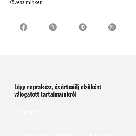
Kövess minket
Légy naprakész, és értesülj elsőként
válogatott tartalmainkról
E-mail cím
*
Igen, szeretnék feliratkozni, és elfogadom az 