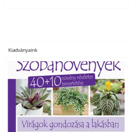
olvashatók az Ezermester lapszámai. A Laptapir kényelmes
megoldás, mert: – t
Kiadványaink