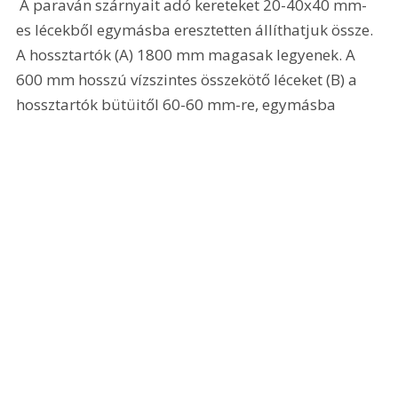
 A paraván szárnyait adó kereteket 20-40x40 mm-
es lécekből egymásba eresztetten állíthatjuk össze. 
A hossztartók (A) 1800 mm magasak legyenek. A 
600 mm hosszú vízszintes összekötő léceket (B) a 
hossztartók bütüitől 60-60 mm-re, egymásba 