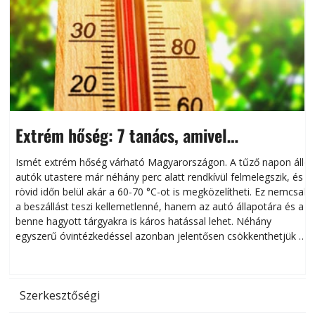
Extrém hőség: 7 tanács, amivel
megóvhatjuk autónkat a nyári károktól
Ismét extrém hőség várható Magyarországon. A tűző napon álló
autók utastere már néhány perc alatt rendkívül felmelegszik, és
rövid időn belül akár a 60-70 °C-ot is megközelítheti. Ez nemcsak
n
a beszállást teszi kellemetlenné, hanem az autó állapotára és a
benne hagyott tárgyakra is káros hatással lehet. Néhány
egyszerű óvintézkedéssel azonban jelentősen csökkenthetjük a
hőség káros hatásait.
l
Szerkesztőségi