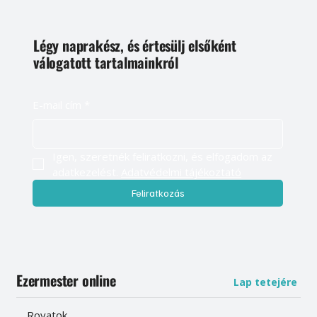
Légy naprakész, és értesülj elsőként
válogatott tartalmainkról
E-mail cím
*
Igen, szeretnék feliratkozni, és elfogadom az 
adatkezelést. 
Adatvédelmi tájékoztató
Feliratkozás
Ezermester online
Lap tetejére
Rovatok