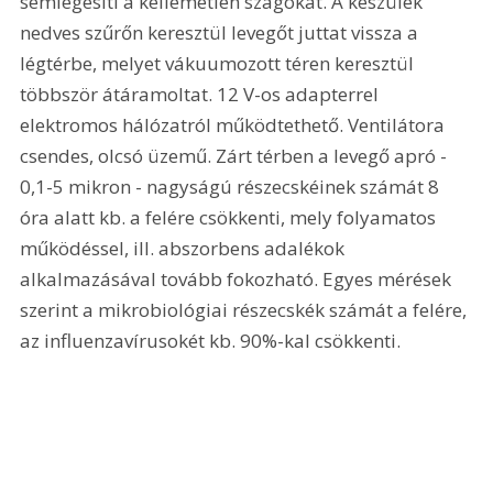
semlegesíti a kellemetlen szagokat. A készülék 
nedves szűrőn keresztül levegőt juttat vissza a 
légtérbe, melyet vákuumozott téren keresztül 
többször átáramoltat. 12 V-os adapterrel 
elektromos hálózatról működtethető. Ventilátora 
csendes, olcsó üzemű. Zárt térben a levegő apró - 
0,1-5 mikron - nagyságú részecskéinek számát 8 
óra alatt kb. a felére csökkenti, mely folyamatos 
működéssel, ill. abszorbens adalékok 
alkalmazásával tovább fokozható. Egyes mérések 
szerint a mikrobiológiai részecskék számát a felére, 
az influenzavírusokét kb. 90%-kal csökkenti. 