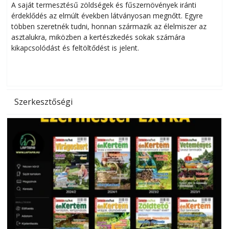
Helytakarékos kertészkedés
A saját termesztésű zöldségek és fűszernövények iránti
érdeklődés az elmúlt években látványosan megnőtt. Egyre
többen szeretnék tudni, honnan származik az élelmiszer az
l
asztalukra, miközben a kertészkedés sokak számára
kikapcsolódást és feltöltődést is jelent.
é
d
Szerkesztőségi