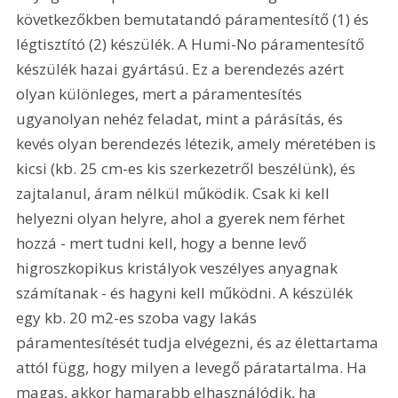
következőkben bemutatandó páramentesítő (1) és 
légtisztító (2) készülék. A Humi-No páramentesítő 
készülék hazai gyártású. Ez a berendezés azért 
olyan különleges, mert a páramentesítés 
ugyanolyan nehéz feladat, mint a párásítás, és 
kevés olyan berendezés létezik, amely méretében is 
kicsi (kb. 25 cm-es kis szerkezetről beszélünk), és 
zajtalanul, áram nélkül működik. Csak ki kell 
helyezni olyan helyre, ahol a gyerek nem férhet 
hozzá - mert tudni kell, hogy a benne levő 
higroszkopikus kristályok veszélyes anyagnak 
számítanak - és hagyni kell működni. A készülék 
egy kb. 20 m2-es szoba vagy lakás 
páramentesítését tudja elvégezni, és az élettartama 
attól függ, hogy milyen a levegő páratartalma. Ha 
magas, akkor hamarabb elhasználódik, ha 