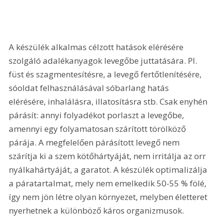
A készülék alkalmas célzott hatások elérésére 
szolgáló adalékanyagok levegőbe juttatására. Pl. 
füst és szagmentesítésre, a levegő fertőtlenítésére, 
sóoldat felhasználásával sóbarlang hatás 
elérésére, inhalálásra, illatosításra stb. Csak enyhén 
párásít: annyi folyadékot porlaszt a levegőbe, 
amennyi egy folyamatosan szárított törölköző 
párája. A megfelelően párásított levegő nem 
szárítja ki a szem kötőhártyáját, nem irritálja az orr 
nyálkahártyáját, a garatot. A készülék optimalizálja 
a páratartalmat, mely nem emelkedik 50-55 % fölé, 
így nem jön létre olyan környezet, melyben életteret 
nyerhetnek a különböző káros organizmusok. 