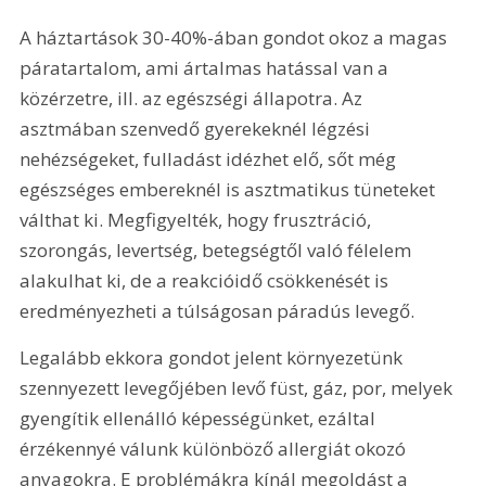
A háztartások 30-40%-ában gondot okoz a magas 
páratartalom, ami ártalmas hatással van a 
közérzetre, ill. az egészségi állapotra. Az 
asztmában szenvedő gyerekeknél légzési 
nehézségeket, fulladást idézhet elő, sőt még 
egészséges embereknél is asztmatikus tüneteket 
válthat ki. Megfigyelték, hogy frusztráció, 
szorongás, levertség, betegségtől való félelem 
alakulhat ki, de a reakcióidő csökkenését is 
eredményezheti a túlságosan páradús levegő.
Legalább ekkora gondot jelent környezetünk 
szennyezett levegőjében levő füst, gáz, por, melyek 
gyengítik ellenálló képességünket, ezáltal 
érzékennyé válunk különböző allergiát okozó 
anyagokra. E problémákra kínál megoldást a 