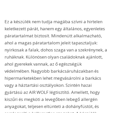
Ez a készülék nem tudja magába szívni a hirtelen 
keletkezett párát, hanem egy általános, egyenletes 
páratartalmat biztosít. Mindenütt alkalmazható, 
ahol a magas páratartalom jeleit tapasztaljuk: 
nyirkosak a falak, dohos szaga van a szekrénynek, a 
ruháknak. Különösen olyan családoknak ajánlott, 
ahol gyerekek vannak, az ő egészségük 
védelmében. Nagyobb barkácsáruházakban és 
hipermarketekben lehet megvásárolni a barkács 
vagy a háztartási osztályokon. Szintén hazai 
gyártású az AIR WOLF légtisztító. Amellett, hogy 
kiszűri és megköti a levegőben lebegő allergén 
anyagokat, teljesen eltünteti a dohányfüstöt, és 