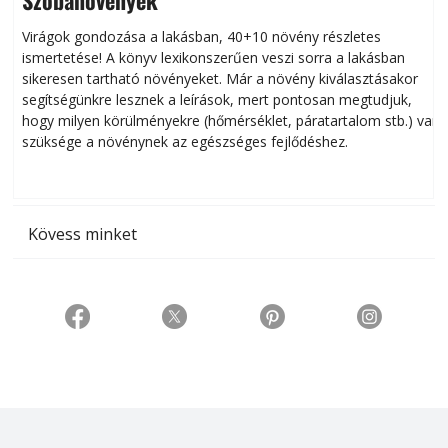
Virágok gondozása a lakásban, 40+10 növény részletes
ismertetése! A könyv lexikonszerűen veszi sorra a lakásban
s
sikeresen tart­ha­tó növényeket. Már a növény kiválasztásakor
h
segítségünkre lesznek a leírások, mert pontosan megtudjuk,
k
hogy milyen körülményekre (hőmérséklet, páratartalom stb.) van
szüksége a növénynek az egészséges fejlődéshez.
t
Kövess minket