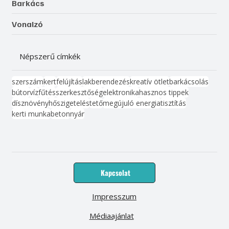
Barkács
Vonalzó
Népszerű címkék
szerszám
kert
felújítás
lakberendezés
kreatív ötlet
barkácsolás
bútor
víz
fűtés
szerkesztőség
elektronika
hasznos tippek
dísznövény
hőszigetelés
tető
megújuló energia
tisztítás
kerti munka
beton
nyár
Kapcsolat
Impresszum
Médiaajánlat