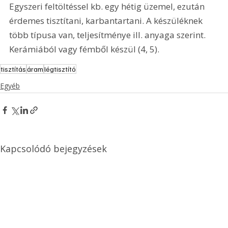
Egyszeri feltöltéssel kb. egy hétig üzemel, ezután 
érdemes tisztítani, karbantartani. A készüléknek 
több típusa van, teljesítménye ill. anyaga szerint. 
Kerámiából vagy fémből készül (4, 5).
tisztítás
áram
légtisztító
Egyéb
Kapcsolódó bejegyzések