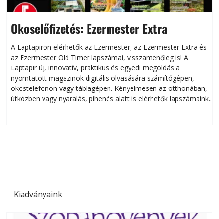
Okoselőfizetés: Ezermester Extra
A Laptapiron elérhetők az Ezermester, az Ezermester Extra és
az Ezermester Old Timer lapszámai, visszamenőleg is! A
Laptapir új, innovatív, praktikus és egyedi megoldás a
L
nyomtatott magazinok digitális olvasására számítógépen,
okostelefonon vagy táblagépen. Kényelmesen az otthonában,
útközben vagy nyaralás, pihenés alatt is elérhetők lapszámaink.
ú
Bárhol, bármikor, akár külföldön élve vagy dolgozva is
B
olvashatók az Ezermester lapszámai. A Laptapir kényelmes
megoldás, mert: – t
Kiadványaink