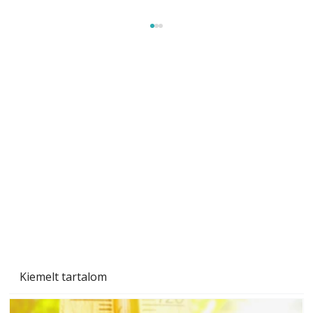
Beton járdalap készítése és lerakása – gyári
és saját készítésű megoldások
Kiemelt tartalom