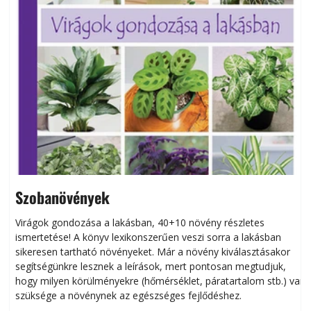
Szobanövények
Virágok gondozása a lakásban, 40+10 növény részletes
ismertetése! A könyv lexikonszerűen veszi sorra a lakásban
s
sikeresen tart­ha­tó növényeket. Már a növény kiválasztásakor
h
segítségünkre lesznek a leírások, mert pontosan megtudjuk,
k
hogy milyen körülményekre (hőmérséklet, páratartalom stb.) van
szüksége a növénynek az egészséges fejlődéshez.