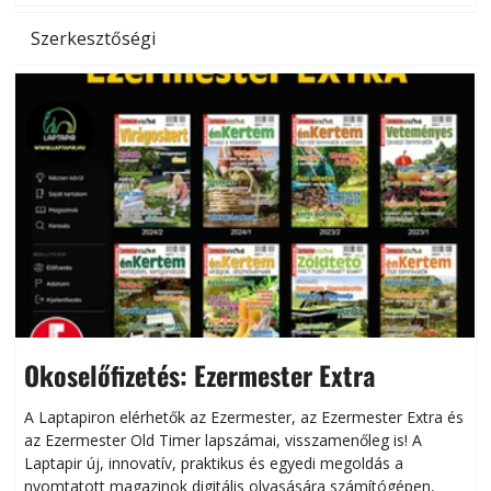
Szerkesztőségi
Okoselőfizetés: Ezermester Extra
A Laptapiron elérhetők az Ezermester, az Ezermester Extra és
az Ezermester Old Timer lapszámai, visszamenőleg is! A
Laptapir új, innovatív, praktikus és egyedi megoldás a
L
nyomtatott magazinok digitális olvasására számítógépen,