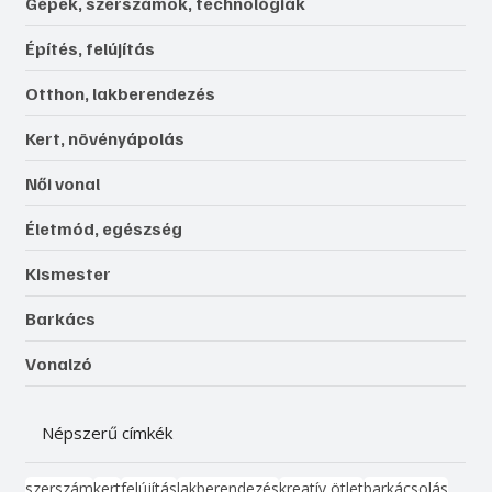
Gépek, szerszámok, technológiák
Építés, felújítás
Otthon, lakberendezés
Kert, növényápolás
Női vonal
Életmód, egészség
Kismester
Barkács
Vonalzó
Népszerű címkék
szerszám
kert
felújítás
lakberendezés
kreatív ötlet
barkácsolás