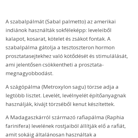
A szabalpálmát (Sabal palmetto) az amerikai 
indiánok használták sokféleképp: leveleiből 
kalapot, kosarat, kötelet és zsákot fontak. A 
szabalpálma gátolja a tesztoszteron hormon 
prosztatasejtekhez való kötődését és stimulálását, 
ami jelentősen csökkentheti a prosztata-
megnagyobbodást.
A szágópálma (Metroxylon sagu) törzse adja a 
legtöbb lisztet. Levelét, levélnyelét építőanyagnak 
használják, kivájt törzséből kenut készítettek.
A Madagaszkárról származó rafiapálma (Raphia 
farinifera) levelének rostjaiból állítják elő a rafiát, 
amit sokáig általánosan használtak a 