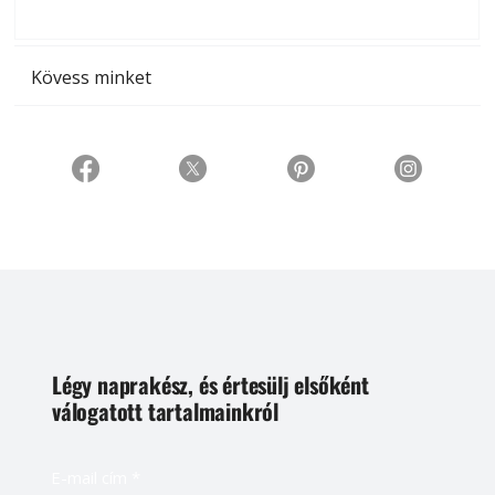
t
Kövess minket
Légy naprakész, és értesülj elsőként
válogatott tartalmainkról
E-mail cím
*