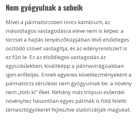
Nem gyógyulnak a sebeik
Mivel a pálmatörzsben nincs kambium, az 
másodlagos vastagodásra eleve nem is képes: a 
törzset a hajtás tenyészőkúpjában lévő elsődleges 
osztódó szövet vastagítja, és az edényrendszert is 
ez fűzi le. Ez az elsődleges vastagodás az 
egyszikűekben, kiváltképp a pálmavirágúakban 
igen erőteljes. Ennek egyenes következményeként a 
pálmatörzs sérülései nem gyógyulnak be: a növény 
nem „tölti ki” őket. Néhány más trópusi esőerdei 
növényhez hasonlóan egyes pálmák is föld feletti 
támasztógyökeret fejlesztve stabilizálják magukat.