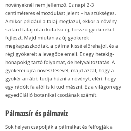
növényeknél nem jellemző. Ez napi 2-3 
centiméteres elmozdulást jelent – ha szükséges. 
Amikor például a talaj meglazul, ekkor a növény 
szilárd talaj után kutatva új, hosszú gyökereket 
fejleszt. Majd miután az új gyökerek 
megkapaszkodtak, a pálma kissé előrehajol, és a 
régi gyökereit a levegőbe emeli. Ez egy hetekig-
hónapokig tartó folyamat, de helyváltoztatás. A 
gyökerei újra növesztésével, majd azzal, hogy a 
gyökér arrább tudja húzni a növényt, eléri, hogy 
egy rádőlt fa alól is ki tud mászni. Ez a világon egy 
egyedülálló botanikai csodának számít.
Pálmazsír és pálmavíz
Sok helyen csapolják a pálmákat és felfogják a 