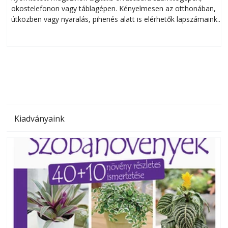
okostelefonon vagy táblagépen. Kényelmesen az otthonában,
útközben vagy nyaralás, pihenés alatt is elérhetők lapszámaink.
ú
Bárhol, bármikor, akár külföldön élve vagy dolgozva is
B
olvashatók az Ezermester lapszámai. A Laptapir kényelmes
megoldás, mert: – t
Kiadványaink