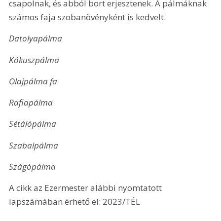
csapolnak, és abból bort erjesztenek. A pálmáknak 
számos faja szobanövényként is kedvelt.
Datolyapálma
Kókuszpálma
Olajpálma fa
Rafiapálma
Sétálópálma
Szabalpálma
Szágópálma
A cikk az Ezermester alábbi nyomtatott 
lapszámában érhető el: 2023/TÉL