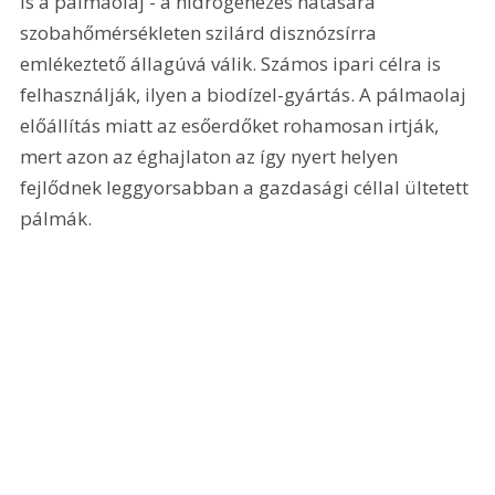
is a pálmaolaj - a hidrogénezés hatására 
szobahőmérsékleten szilárd disznózsírra 
emlékeztető állagúvá válik. Számos ipari célra is 
felhasználják, ilyen a biodízel-gyártás. A pálmaolaj 
előállítás miatt az esőerdőket rohamosan irtják, 
mert azon az éghajlaton az így nyert helyen 
fejlődnek leggyorsabban a gazdasági céllal ültetett 
pálmák.