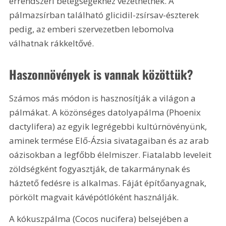
érrendszeri betegségekhez vezethetnek. A 
pálmazsírban található glicidil-zsírsav-észterek 
pedig, az emberi szervezetben lebomolva 
válhatnak rákkeltővé.
Haszonnövények is vannak közöttük?
Számos más módon is hasznosítják a világon a 
pálmákat. A közönséges datolyapálma (Phoenix 
dactylifera) az egyik legrégebbi kultúrnövényünk, 
aminek termése Elő-Ázsia sivatagaiban és az arab 
oázisokban a legfőbb élelmiszer. Fiatalabb leveleit 
zöldségként fogyasztják, de takarmánynak és 
háztető fedésre is alkalmas. Fáját építőanyagnak, 
pörkölt magvait kávépótlóként használják.
A kókuszpálma (Cocos nucifera) belsejében a 