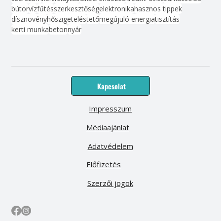
bútor
víz
fűtés
szerkesztőség
elektronika
hasznos tippek
dísznövény
hőszigetelés
tető
megújuló energia
tisztítás
kerti munka
beton
nyár
Kapcsolat
Impresszum
Médiaajánlat
Adatvédelem
Előfizetés
Szerzői jogok