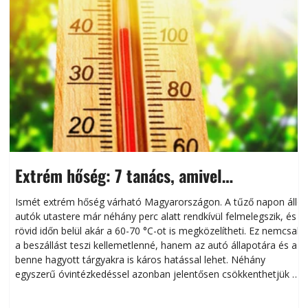
Extrém hőség: 7 tanács, amivel
megóvhatjuk autónkat a nyári károktól
Ismét extrém hőség várható Magyarországon. A tűző napon álló
autók utastere már néhány perc alatt rendkívül felmelegszik, és
rövid időn belül akár a 60-70 °C-ot is megközelítheti. Ez nemcsak
n
a beszállást teszi kellemetlenné, hanem az autó állapotára és a
benne hagyott tárgyakra is káros hatással lehet. Néhány
egyszerű óvintézkedéssel azonban jelentősen csökkenthetjük a
hőség káros hatásait.
l