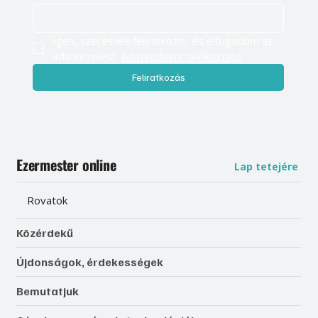
Igen, szeretnék feliratkozni, és elfogadom az 
adatkezelést. 
Adatvédelmi tájékoztató
Feliratkozás
Ezermester online
Lap tetejére
Rovatok
Közérdekű
Újdonságok, érdekességek
Bemutatjuk