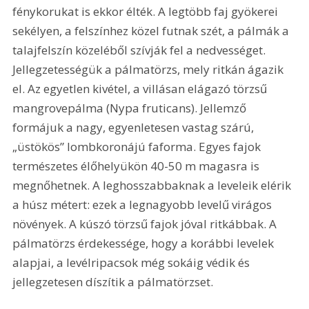
fénykorukat is ekkor élték. A legtöbb faj gyökerei 
sekélyen, a felszínhez közel futnak szét, a pálmák a 
talajfelszín közeléből szívják fel a nedvességet. 
Jellegzetességük a pálmatörzs, mely ritkán ágazik 
el. Az egyetlen kivétel, a villásan elágazó törzsű 
mangrovepálma (Nypa fruticans). Jellemző 
formájuk a nagy, egyenletesen vastag szárú, 
„üstökös” lombkoronájú faforma. Egyes fajok 
természetes élőhelyükön 40-50 m magasra is 
megnőhetnek. A leghosszabbaknak a leveleik elérik 
a húsz métert: ezek a legnagyobb levelű virágos 
növények. A kúszó törzsű fajok jóval ritkábbak. A 
pálmatörzs érdekessége, hogy a korábbi levelek 
alapjai, a levélripacsok még sokáig védik és 
jellegzetesen díszítik a pálmatörzset.