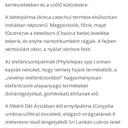
kertészetekben és a szőlő kötözésére.
A bételpálma (Areca catechu) termése elsősorban 
Indiában népszerű. Megpörkölik, főzik, majd 
fűszerezve a bételbors (Chavica betle) levelébe 
tekerik, és enyhe narkotikumként rágják. A fejben 
vértolulást okoz, a nyálat vörösre festi.
Az elefáncsontpálmák (Phytolepas spp.) onnan 
kapták nevüket, hogy némely fajaik terméséből, a 
„növényi elefántcsontból” hagyományosan 
elefántcsont alapanyagú termékeket 
(biliárdgolyókat, gombokat) állítanak elő.
A főként Dél-Ázsiában élő ernyőpálma (Corypha 
umbraculifera) összetett, elágazó virágzatának 6 
méteresre növő tengelyéből Srí Lankán cukros levet 