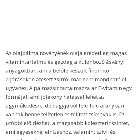
Az olajpálma növényének olaja eredetileg magas 
vitamintartalmú és gazdag a különböző ásványi 
anyagokban, ám a belőle készült finomító 
eljárásokon átesett zsírról már nem mondható el 
ugyanez. A pálmazsír tartalmazza az E-vitamin egy 
formáját, ami jótékony hatással lehet az 
agyműködésre, de nagyjából fele-fele arányban 
vannak benne telítetlen és telített zsírsavak is. Ez 
utóbbi előidézheti a magasabb koleszterinszintet, 
ami egyeseknél elhízáshoz, valamint szív-, és 