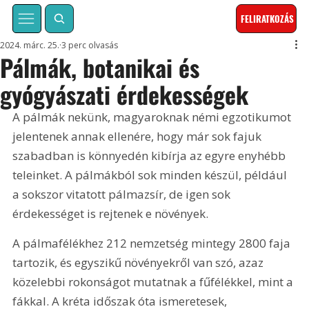
FELIRATKOZÁS
2024. márc. 25.
3 perc olvasás
Pálmák, botanikai és
gyógyászati érdekességek
A pálmák nekünk, magyaroknak némi egzotikumot 
jelentenek annak ellenére, hogy már sok fajuk 
szabadban is könnyedén kibírja az egyre enyhébb 
teleinket. A pálmákból sok minden készül, például 
a sokszor vitatott pálmazsír, de igen sok 
érdekességet is rejtenek e növények.
A pálmafélékhez 212 nemzetség mintegy 2800 faja 
tartozik, és egyszikű növényekről van szó, azaz 
közelebbi rokonságot mutatnak a fűfélékkel, mint a 
fákkal. A kréta időszak óta ismeretesek, 