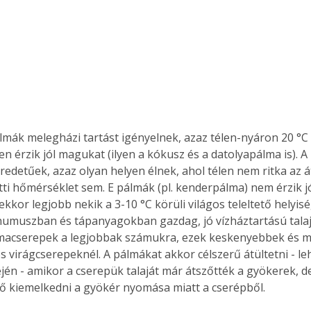
n érzik jól magukat (ilyen a kókusz és a datolyapálma is). A 
redetűek, azaz olyan helyen élnek, ahol télen nem ritka az 
tti hőmérséklet sem. E pálmák (pl. kenderpálma) nem érzik j
ekkor legjobb nekik a 3-10 °C körüli világos teleltető helyis
umuszban és tápanyagokban gazdag, jó vízháztartású talajt
álmacserepek a legjobbak számukra, ezek keskenyebbek és 
virágcserepeknél. A pálmákat akkor célszerű átültetni - leh
ején - amikor a cserepük talaját már átszőtték a gyökerek, 
ertben,
Gyógyító növények: a
 tő kiemelkedni a gyökér nyomása miatt a cserépből.
sban
természet kincsei az