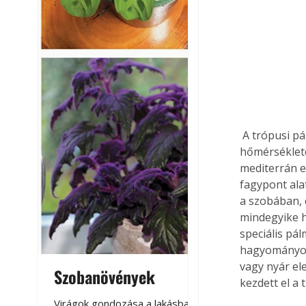
 A trópusi pálmák melegházi tartást igényelnek, azaz télen-nyáron 20 °C feletti 
hőmérséklete
mediterrán e
fagypont ala
a szobában, 
mindegyike h
speciális p
hagyományos 
vagy nyár el
Szobanövények
Virágoskert: k
kezdett el a
teraszon, laká
Virágok gondozása a lakásban,