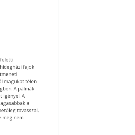
hidegházi fajok 
átmeneti 
ól magukat télen 
égben. A pálmák 
 igényel. A 
magasabbak a 
etőleg tavasszal, 
de még nem 