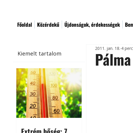
Főoldal
Közérdekű
Újdonságok, érdekességek
Bem
2011. jan. 18.
4 per
Pálma
Kiemelt tartalom
Extrém hőség: 7