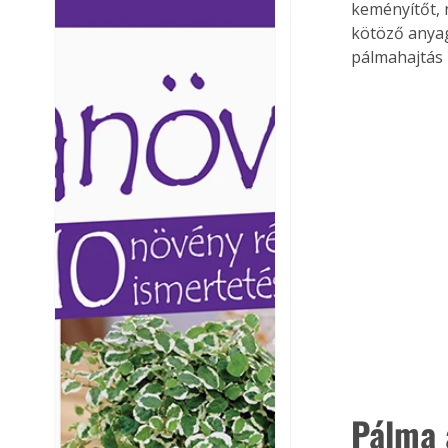
keményítőt, 
Ezermester lapszámai. A
Ezermester lapszámai
kötöző anyago
Laptapir kényelmes megoldás,
Laptapir kényelmes 
pálmahajtás 
mert: – t
mert: – t
Pálma 