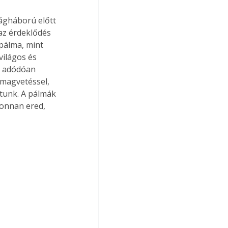
az érdeklődés 
pálma, mint 
ilágos és 
l adódóan 
 magvetéssel, 
tunk. A pálmák 
 onnan ered, 