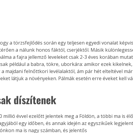
ogy a törzsfejlődés során egy teljesen egyedi vonalat képvis
térően a nálunk honos fáktól, cserjéktől. Másik különlegess
pálma a fajra jellemző leveleket csak 2-3 éves korában mutat
sak például a babra, tökre, uborkára: amikor ezek kikelnek, a
 a majdani felnőttkori levélalaktól, ám pár hét elteltével már 
leket látjuk a növényeken. Pálmák esetén erre éveket kell vá
ak díszítenek
gyjából egy időben, és annak idején az egyszikűek legjelen
gónkon ma is nagy számban, és jelentős 