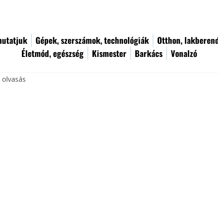
utatjuk
Gépek, szerszámok, technológiák
Otthon, lakberen
Életmód, egészség
Kismester
Barkács
Vonalzó
c olvasás