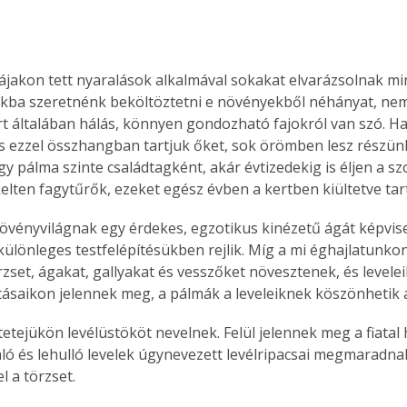
ájakon tett nyaralások alkalmával sokakat elvarázsolnak mi
ba szeretnénk beköltöztetni e növényekből néhányat, nem
t általában hálás, könnyen gondozható fajokról van szó. H
és ezzel összhangban tartjuk őket, sok örömben lesz részün
gy pálma szinte családtagként, akár évtizedekig is éljen a s
elten fagytűrők, ezeket egész évben a kertben kiültetve tar
övényvilágnak egy érdekes, egzotikus kinézetű ágát képvisel
ülönleges testfelépítésükben rejlik. Míg a mi éghajlatunk
zset, ágakat, gallyakat és vesszőket növesztenek, és levelei
jtásaikon jelennek meg, a pálmák a leveleiknek köszönhetik 
aló és lehulló levelek úgynevezett levélripacsai megmaradnak
l a törzset. 