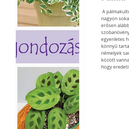
 A pálmakultusz hazánkban is igen változatos képet mutat: a második világháború előtt 
nagyon sokan
erősen alább
szobanövény 
egyenletes 
könnyű tarta
némelyek sar
között vanna
hogy eredetil