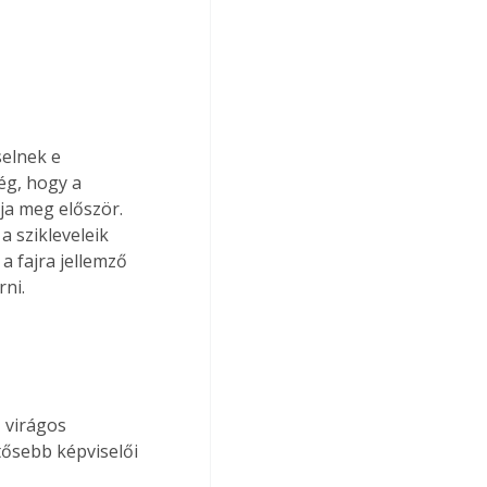
elnek e 
ég, hogy a 
ja meg először. 
 szikleveleik 
a fajra jellemző 
rni.
tősebb képviselői 