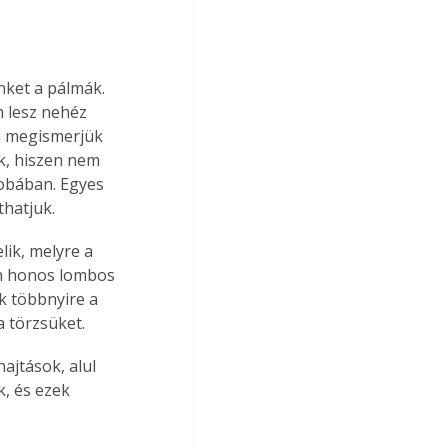
nket a pálmák. 
 lesz nehéz 
a megismerjük 
k, hiszen nem 
zobában. Egyes 
thatjuk.
ik, melyre a 
on honos lombos 
k többnyire a 
a törzsüket.
, és ezek 