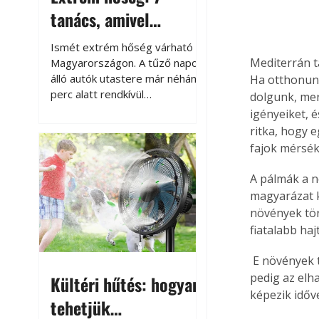
tanács, amivel
megóvhatjuk
Ismét extrém hőség várható
autónkat a nyári
Mediterrán t
Magyarországon. A tűző napon
álló autók utastere már néhány
Ha otthonunk
károktól
perc alatt rendkívül
dolgunk, mer
felmelegszik, és rövid időn belül
igényeiket, 
akár a 60-70 °C-ot is
ritka, hogy e
megközelítheti. Ez nemcsak a
fajok mérsék
beszállást teszi kellemetlenné,
hanem az autó állapotára és a
A pálmák a n
benne hagyott tárgyakra is
magyarázat k
káros hatással lehet. Néhány
növények tör
egyszerű óvintézkedéssel
fiatalabb ha
azonban jelentősen
csökkenthetjük a hőség káros
 E növények tetejükön levélüstököt nevelnek. Felül jelennek meg a fiatal hajtások, alul 
hatásait.
pedig az elh
Kültéri hűtés: hogyan
képezik időve
tehetjük