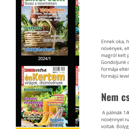
Ennek oka, h
növények, el
magról kelt 
Gondoljunk c
formája eltér
formájú leve
Nem cs
 A pálmák 140 millió évvel ezelőtt jelentek meg a Földön, a többi ma is élő virágos 
növénnyel na
voltak. Boly