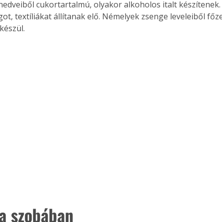
nedveiből cukortartalmú, olyakor alkoholos italt készítenek. 
. A
t, textíliákat állítanak elő. Némelyek zsenge leveleiből főze
megoldás,
készül.
a szobában