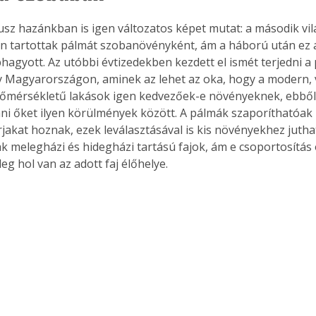
 tartottak pálmát szobanövényként, ám a háború után ez 
hagyott. Az utóbbi évtizedekben kezdett el ismét terjedni a 
Magyarországon, aminek az lehet az oka, hogy a modern, v
hőmérsékletű lakások igen kedvezőek-e növényeknek, ebbő
ni őket ilyen körülmények között. A pálmák szaporíthatóak
jakat hoznak, ezek leválasztásával is kis növényekhez jutha
k melegházi és hidegházi tartású fajok, ám e csoportosítás
eg hol van az adott faj élőhelye.