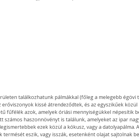
Együtt jobban megéri!
Bővebb információ itt!
k az
Együtt jobban megéri! A
mester
könyvek tetszőleges
er Old
párosítással kedvezményes
áron, 0 Ft postaköltséggel
ptapir új,
megrendelhetők!
és egyedi
tt
lvasására
területen találkozhatunk pálmákkal (főleg a melegebb égövi 
elefonon
 erőviszonyok kissé átrendeződtek, és az egyszikűek közül
nyelmesen
ben vagy
tű fűfélék azok, amelyek óriási mennyiségükkel népesítik be 
t is
t számos haszonnövényt is találunk, amelyeket az ipar na
. Bárhol,
A legismertebbek ezek közül a kókusz, vagy a datolyapálma.
ön élve
 termését eszik, vagy isszák, esetenként olajat sajtolnak be
ashatók az