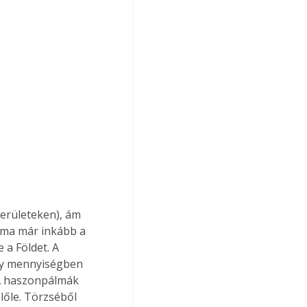
területeken), ám 
 ma már inkább a 
a Földet. A 
gy mennyiségben 
 A haszonpálmák 
lőle. Törzséből 