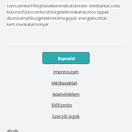
szerszám
kert
felújítás
lakberendezés
kreatív ötlet
barkácsolás
bútor
víz
fűtés
szerkesztőség
elektronika
hasznos tippek
dísznövény
hőszigetelés
tető
megújuló energia
tisztítás
kerti munka
beton
nyár
Kapcsolat
Impresszum
Médiaajánlat
Adatvédelem
Előfizetés
Szerzői jogok