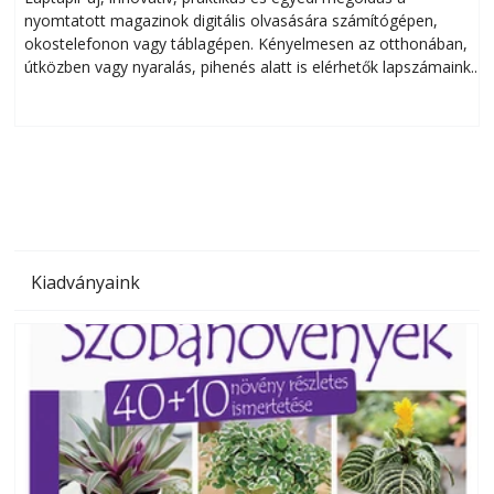
nyomtatott magazinok digitális olvasására számítógépen,
okostelefonon vagy táblagépen. Kényelmesen az otthonában,
útközben vagy nyaralás, pihenés alatt is elérhetők lapszámaink.
ú
Bárhol, bármikor, akár külföldön élve vagy dolgozva is
B
olvashatók az Ezermester lapszámai. A Laptapir kényelmes
megoldás, mert: – t
Kiadványaink