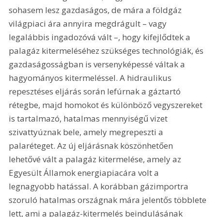
sohasem lesz gazdaságos, de mára a földgáz 
világpiaci ára annyira megdrágult – vagy 
legalábbis ingadozóvá vált –, hogy kifejlődtek a 
palagáz kitermeléséhez szükséges technológiák, és 
gazdaságosságban is versenyképessé váltak a 
hagyományos kitermeléssel. A hidraulikus 
repesztéses eljárás során lefúrnak a gáztartó 
rétegbe, majd homokot és különböző vegyszereket 
is tartalmazó, hatalmas mennyiségű vizet 
szivattyúznak bele, amely megrepeszti a 
palaréteget. Az új eljárásnak köszönhetően 
lehetővé vált a palagáz kitermelése, amely az 
Egyesült Államok energiapiacára volt a 
legnagyobb hatással. A korábban gázimportra 
szoruló hatalmas országnak mára jelentős többlete 
lett, ami a palagáz-kitermelés beindulásának 