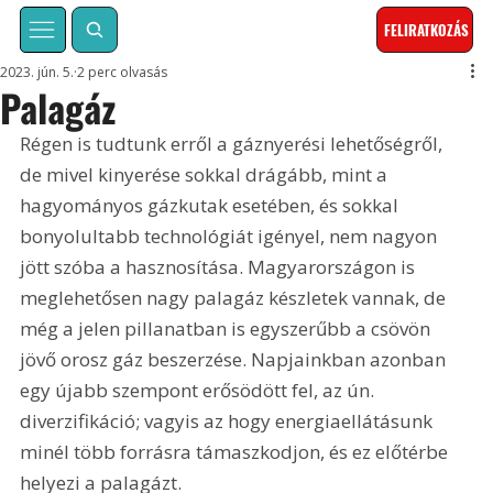
FELIRATKOZÁS
2023. jún. 5.
2 perc olvasás
Palagáz
Régen is tudtunk erről a gáznyerési lehetőségről, 
de mivel kinyerése sokkal drágább, mint a 
hagyományos gázkutak esetében, és sokkal 
bonyolultabb technológiát igényel, nem nagyon 
jött szóba a hasznosítása. Magyarországon is 
meglehetősen nagy palagáz készletek vannak, de 
még a jelen pillanatban is egyszerűbb a csövön 
jövő orosz gáz beszerzése. Napjainkban azonban 
egy újabb szempont erősödött fel, az ún. 
diverzifikáció; vagyis az hogy energiaellátásunk 
minél több forrásra támaszkodjon, és ez előtérbe 
helyezi a palagázt.