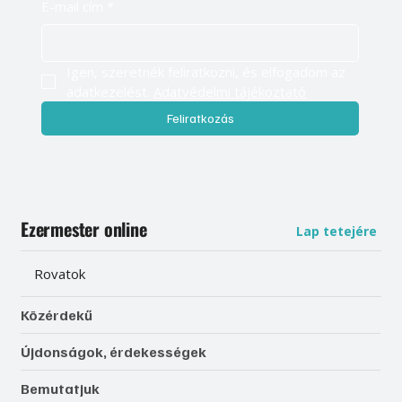
E-mail cím
*
Igen, szeretnék feliratkozni, és elfogadom az 
adatkezelést. 
Adatvédelmi tájékoztató
Feliratkozás
Ezermester online
Lap tetejére
Rovatok
Közérdekű
Újdonságok, érdekességek
Bemutatjuk