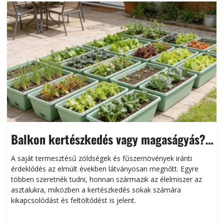
Balkon kertészkedés vagy magaságyás?
Helytakarékos kertészkedés
A saját termesztésű zöldségek és fűszernövények iránti
érdeklődés az elmúlt években látványosan megnőtt. Egyre
többen szeretnék tudni, honnan származik az élelmiszer az
l
asztalukra, miközben a kertészkedés sokak számára
kikapcsolódást és feltöltődést is jelent.
é
d