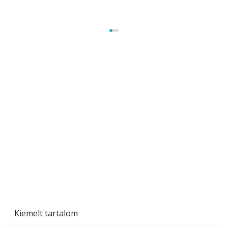
A varrógép és a varrás
Kiemelt tartalom