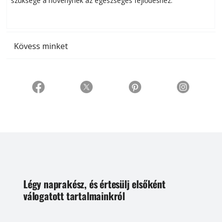
szüksége a növénynek az egészséges fejlődéshez.
t
Kövess minket
Légy naprakész, és értesülj elsőként
válogatott tartalmainkról