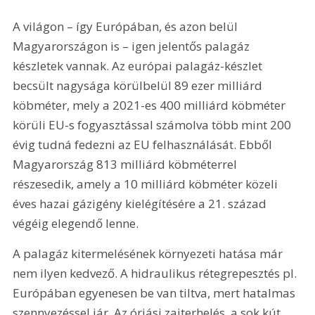
A világon – így Európában, és azon belül 
Magyarországon is – igen jelentős palagáz 
készletek vannak. Az európai palagáz-készlet 
becsült nagysága körülbelül 89 ezer milliárd 
köbméter, mely a 2021-es 400 milliárd köbméter 
körüli EU-s fogyasztással számolva több mint 200 
évig tudná fedezni az EU felhasználását. Ebből 
Magyarország 813 milliárd köbméterrel 
részesedik, amely a 10 milliárd köbméter közeli 
éves hazai gázigény kielégítésére a 21. század 
végéig elegendő lenne.
A palagáz kitermelésének környezeti hatása már 
nem ilyen kedvező. A hidraulikus rétegrepesztés pl. 
Európában egyenesen be van tiltva, mert hatalmas 
szennyezéssel jár. Az óriási zajterhelés, a sok kút 