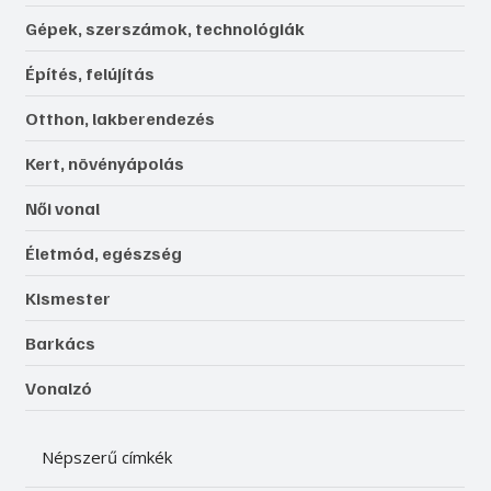
Gépek, szerszámok, technológiák
Építés, felújítás
Otthon, lakberendezés
Kert, növényápolás
Női vonal
Életmód, egészség
Kismester
Barkács
Vonalzó
Népszerű címkék