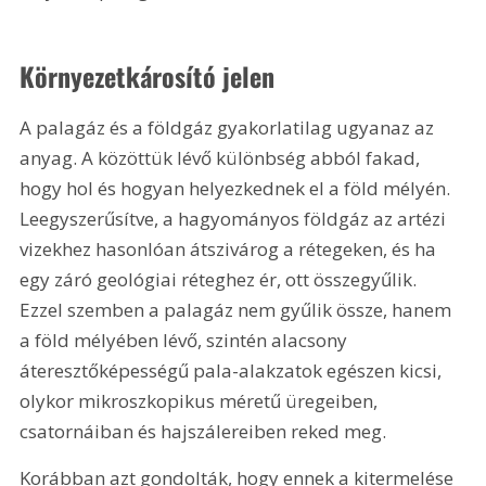
Környezetkárosító jelen
A palagáz és a földgáz gyakorlatilag ugyanaz az 
anyag. A közöttük lévő különbség abból fakad, 
hogy hol és hogyan helyezkednek el a föld mélyén. 
Leegyszerűsítve, a hagyományos földgáz az artézi 
vizekhez hasonlóan átszivárog a rétegeken, és ha 
egy záró geológiai réteghez ér, ott összegyűlik. 
Ezzel szemben a palagáz nem gyűlik össze, hanem 
a föld mélyében lévő, szintén alacsony 
áteresztőképességű pala-alakzatok egészen kicsi, 
olykor mikroszkopikus méretű üregeiben, 
csatornáiban és hajszálereiben reked meg.
Korábban azt gondolták, hogy ennek a kitermelése 