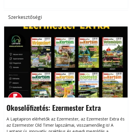
Szerkesztőségi
Okoselőfizetés: Ezermester Extra
A Laptapiron elérhetők az Ezermester, az Ezermester Extra és
az Ezermester Old Timer lapszámai, visszamenőleg is! A
Laptapir új, innovatív, praktikus és egyedi megoldás a
L