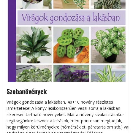
Szobanövények
Virágok gondozása a lakásban, 40+10 növény részletes
ismertetése! A könyv lexikonszerűen veszi sorra a lakásban
s
sikeresen tart­ha­tó növényeket. Már a növény kiválasztásakor
h
segítségünkre lesznek a leírások, mert pontosan megtudjuk,
k
hogy milyen körülményekre (hőmérséklet, páratartalom stb.) van