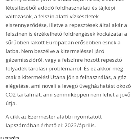
létesítéséből adódó földhasználati és tájképi 
változások, a felszín alatti vízkészletek 
elszennyeződése, illetve a repesztések által akár a 
felszínen is érzékelhető földrengések kockázatai a 
sűrűbben lakott Európában erősebben esnek a 
latba. Nem beszélve a kitermeléssel járó 
gázemisszióról, vagy a felszínre hozott repesztő 
folyadék tárolási problémáiról. És ez akkor még 
csak a kitermelés! Utána jön a felhasználás, a gáz 
elégetése, ami növeli a levegő üvegházhatást okozó 
CO2 tartalmát, ami semmiképpen nem lehet a jövő 
útja.
A cikk az Ezermester alábbi nyomtatott 
lapszámában érhető el: 2023/április.
szerszám