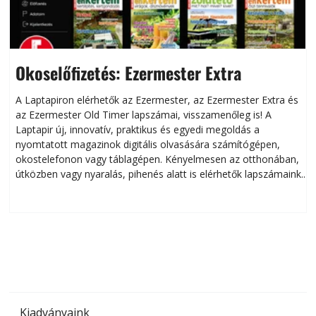
Okoselőfizetés: Ezermester Extra
A Laptapiron elérhetők az Ezermester, az Ezermester Extra és
az Ezermester Old Timer lapszámai, visszamenőleg is! A
Laptapir új, innovatív, praktikus és egyedi megoldás a
L
nyomtatott magazinok digitális olvasására számítógépen,
okostelefonon vagy táblagépen. Kényelmesen az otthonában,
útközben vagy nyaralás, pihenés alatt is elérhetők lapszámaink.
ú
Bárhol, bármikor, akár külföldön élve vagy dolgozva is
B
olvashatók az Ezermester lapszámai. A Laptapir kényelmes
megoldás, mert: – t
Kiadványaink