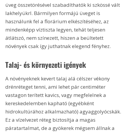
üveg összetörésével szabadíthatók ki szkössé vált 
lakhelyükrl. Bármilyen formájú üveget is 
használunk fel a florárium elkészítéséhez, az 
mindenképp víztiszta legyen, tehát teljesen 
átlátszó, nem színezett, hiszen a beültetett 
növények csak így juthatnak elegend fényhez.
Talaj- és környezeti igények 
A növényeknek kevert talaj alá célszer vékony 
drénréteget tenni, ami lehet pár centiméter 
vastagon terített kavics, vagy megfelelnek a 
kereskedelemben kapható (egyébként 
hidrokultúrához alkalmazható) agyaggolyócskák. 
Ez a vízelvezet réteg biztosítja a magas 
páratartalmat, de a gyökerek mégsem állnak a 