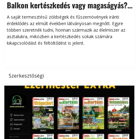
Balkon kertészkedés vagy magaságyás?
Helytakarékos kertészkedés
A saját termesztésű zöldségek és fűszernövények iránti
érdeklődés az elmúlt években látványosan megnőtt. Egyre
többen szeretnék tudni, honnan származik az élelmiszer az
l
asztalukra, miközben a kertészkedés sokak számára
kikapcsolódást és feltöltődést is jelent.
é
d
Szerkesztőségi