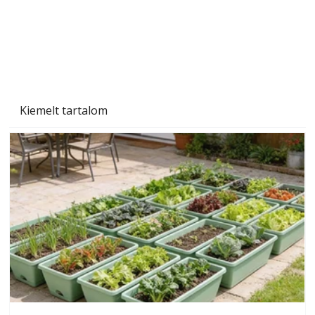
Szárazság a kertben – az aszály hatása a
növényekre és a védekezés lehetőségei
Kiemelt tartalom