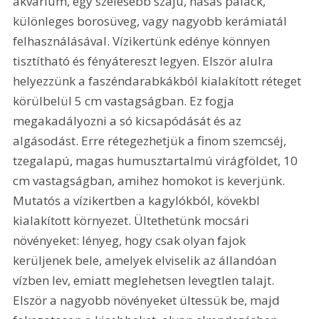
akvárium, egy szélesebb szájú, hasas palack, 
különleges borosüveg, vagy nagyobb kerámiatál 
felhasználásával. Vízikertünk edénye könnyen 
tisztítható és fényátereszt legyen. Elször alulra 
helyezzünk a faszéndarabkákból kialakított réteget 
körülbelül 5 cm vastagságban. Ez fogja 
megakadályozni a só kicsapódását és az 
algásodást. Erre rétegezhetjük a finom szemcséj, 
tzegalapú, magas humusztartalmú virágföldet, 10 
cm vastagságban, amihez homokot is keverjünk. 
Mutatós a vízikertben a kagylókból, kövekbl 
kialakított környezet. Ültethetünk mocsári 
növényeket: lényeg, hogy csak olyan fajok 
kerüljenek bele, amelyek elviselik az állandóan 
vízben lev, emiatt meglehetsen levegtlen talajt. 
Elször a nagyobb növényeket ültessük be, majd 