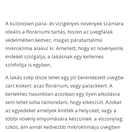
A különösen pára- és vízigényes növények számára 
ideális a floráriumi tartás, hiszen az üvegfalak 
védelmében kedvez, magas páratartalmú 
mikroklíma alakul ki. Amellett, hogy ez növényeink 
érdekét szolgálja, a lakásnak egy kellemes 
színfoltja is egyben.
A lakás szép dísze lehet egy jól berendezett üvegbe 
zárt kiskert: azaz florárium, vagy palackkert. A 
kertekhez hasonlóan azonban egy ilyen alkotásra 
sem lehet soha rámondani, hogy elkészült. Azokat 
az egyedeket amelyek kintték a helyüket, vagy a 
többi növény elnyomására készülnek  a viszonylag 
szkös, ám annál kedvezbb mikroklímájú üvegben  