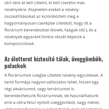
idrl-idre át kell ültetni, ki kell cserélni más 
növényekre. Alapveten ezeket a növény-
összeállításokat az különbözteti meg a 
hagyományosan cserépbe ültetéstl, hogy itt a 
florárium berendezései (kövek, faágak stb.), és a 
növények egyaránt fontos részét képezik a 
kompozíciónak.
Az életteret biztosító tálak, üveggömbök, 
palackok 
A floráriumok üvegbe ültetett növény-együttesek. A 
tartó formája nagyon változatos lehet, hiszen egy 
régi akváriumot, vagy terráriumot is 
berendezhetünk floráriumnak, de használhatunk 
erre a célra felül nyitott üveggömböt, nagy méret, 