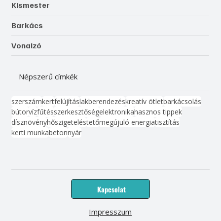
Kismester
Barkács
Vonalzó
Népszerű címkék
szerszám
kert
felújítás
lakberendezés
kreatív ötlet
barkácsolás
bútor
víz
fűtés
szerkesztőség
elektronika
hasznos tippek
dísznövény
hőszigetelés
tető
megújuló energia
tisztítás
kerti munka
beton
nyár
Kapcsolat
Impresszum