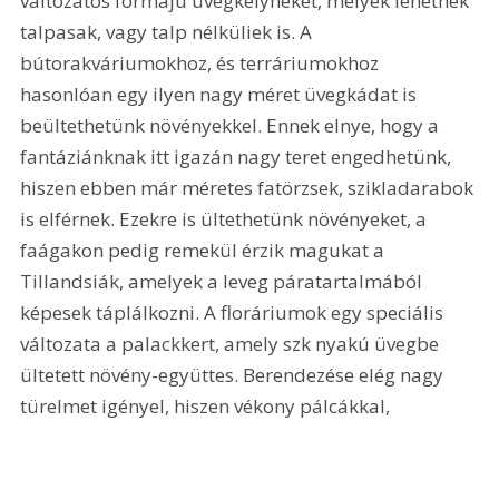
változatos formájú üvegkelyheket, melyek lehetnek 
talpasak, vagy talp nélküliek is. A 
bútorakváriumokhoz, és terráriumokhoz 
hasonlóan egy ilyen nagy méret üvegkádat is 
beültethetünk növényekkel. Ennek elnye, hogy a 
fantáziánknak itt igazán nagy teret engedhetünk, 
hiszen ebben már méretes fatörzsek, szikladarabok 
is elférnek. Ezekre is ültethetünk növényeket, a 
faágakon pedig remekül érzik magukat a 
Tillandsiák, amelyek a leveg páratartalmából 
képesek táplálkozni. A floráriumok egy speciális 
változata a palackkert, amely szk nyakú üvegbe 
ültetett növény-együttes. Berendezése elég nagy 
türelmet igényel, hiszen vékony pálcákkal, 