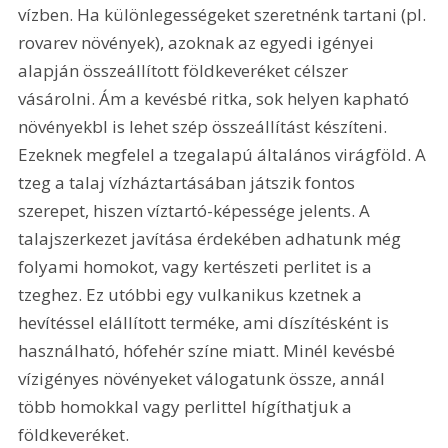
vízben. Ha különlegességeket szeretnénk tartani (pl. 
rovarev növények), azoknak az egyedi igényei 
alapján összeállított földkeveréket célszer 
vásárolni. Ám a kevésbé ritka, sok helyen kapható 
növényekbl is lehet szép összeállítást készíteni. 
Ezeknek megfelel a tzegalapú általános virágföld. A 
tzeg a talaj vízháztartásában játszik fontos 
szerepet, hiszen víztartó-képessége jelents. A 
talajszerkezet javítása érdekében adhatunk még 
folyami homokot, vagy kertészeti perlitet is a 
tzeghez. Ez utóbbi egy vulkanikus kzetnek a 
hevítéssel elállított terméke, ami díszítésként is 
használható, hófehér színe miatt. Minél kevésbé 
vízigényes növényeket válogatunk össze, annál 
több homokkal vagy perlittel hígíthatjuk a 
földkeveréket.