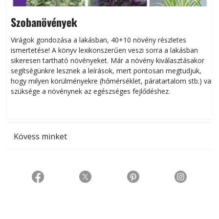
Szobanövények
Virágok gondozása a lakásban, 40+10 növény részletes
ismertetése! A könyv lexikonszerűen veszi sorra a lakásban
s
sikeresen tart­ha­tó növényeket. Már a növény kiválasztásakor
h
segítségünkre lesznek a leírások, mert pontosan megtudjuk,
k
hogy milyen körülményekre (hőmérséklet, páratartalom stb.) van
szüksége a növénynek az egészséges fejlődéshez.
t
Kövess minket