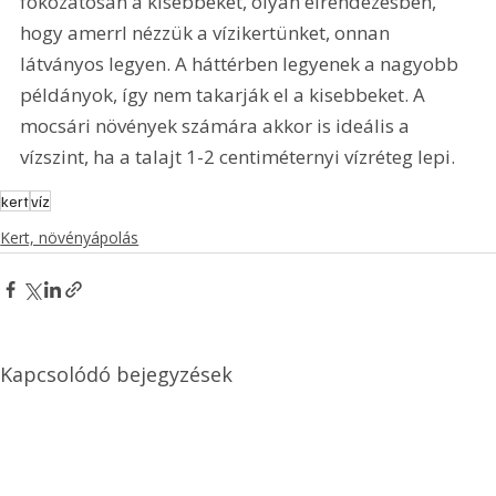
fokozatosan a kisebbeket, olyan elrendezésben, 
hogy amerrl nézzük a vízikertünket, onnan 
látványos legyen. A háttérben legyenek a nagyobb 
példányok, így nem takarják el a kisebbeket. A 
mocsári növények számára akkor is ideális a 
vízszint, ha a talajt 1-2 centiméternyi vízréteg lepi.
kert
víz
Kert, növényápolás
Kapcsolódó bejegyzések