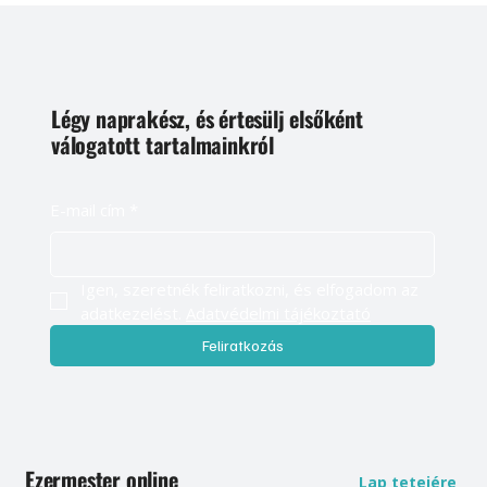
Légy naprakész, és értesülj elsőként
válogatott tartalmainkról
E-mail cím
*
Igen, szeretnék feliratkozni, és elfogadom az 
adatkezelést. 
Adatvédelmi tájékoztató
Feliratkozás
Ezermester online
Lap tetejére