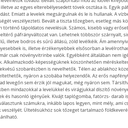
evelhetők tovább. Bevált szaporítási mód az idővel kifejlőd
 illetve az egyes elterebélyesedett tövek osztása is. Egyik p
adást. Emiatt a levelek megsárgulnak és le is hullanak. A vízbe
égét veszélyezteti. Bevált a tiszta tőzegben, esetleg más k
 történő tápoldatos nevelésük. Számos, kisebb vagy erőse
 eltérő páfrányváltozat van. Lehetnek többször szárnyalt, s
ű, illetve bodros és sűrű állású, zöld levélkéik. Ám amennyi
nyesebbek is, illetve érzékenyebbek elsősorban a levélrothad
már csak növényvitrinbe valók. Egyébként általában nem ig
ek. Alkalmazkodó-képességüknek köszönhetően méréskelten 
fekvésű szobarészben is nevelhetők. Télen az ablakhoz köze
eltethetők, nyáron a szobába helyezendők. Az erős napfén
bad levegőn sem érzik jól magukat, még nyáron sem. Társíth
ben mindazokkal a levelükkel és virágjukkal díszítő növény
ek és hasonló igényűek. Kivájt taplógomba, fatörzs- darab is 
választunk számukra, inkább lapos legyen, mint mély, ami c
 veszélyét. Ültetésükhöz sok tőzeget tartalmazó földkeverék
jánlható.