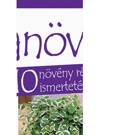
Ezermester lapszámai. A
Ezermester lapszámai
Laptapir kényelmes megoldás,
Laptapir kényelmes 
mert: – t
mert: – t