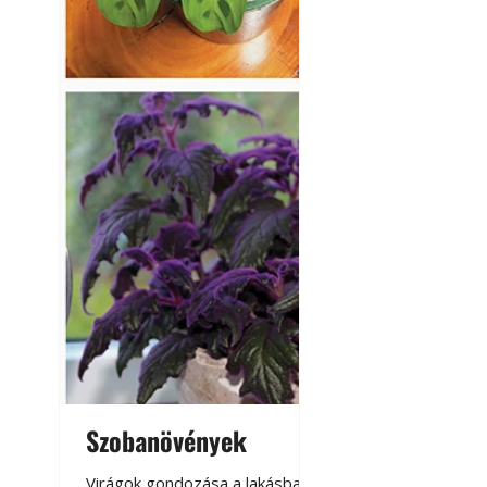
Szobanövények
Virágoskert: k
teraszon, laká
Virágok gondozása a lakásban,