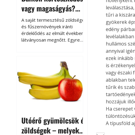
növényként n
vagy magaságyás?
leválasztása,
tűri a kiszár
Helytakarékos
A saját termesztésű zöldségek
gyökerek éps
kertészkedés
és fűszernövények iránti
edény párban
érdeklődés az elmúlt években
levélalakban
látványosan megnőtt. Egyre
hullámos szél
többen szeretnék tudni, honnan
annyival igé
származik az élelmiszer az
ezek inkább 
asztalukra, miközben a
is érzékeny
kertészkedés sokak számára
vagy északi 
kikapcsolódást és feltöltődést
is jelent.
ablakban tel
tűrik és sza
tartóedények
hozzájuk illő
Ha cserepet 
túlöntözésük
Utóérő gyümölcsök és
A típusföld a
zöldségek – melyek