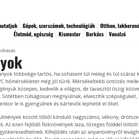
utatjuk
Gépek, szerszámok, technológiák
Otthon, lakberen
Életmód, egészség
Kismester
Barkács
Vonalzó
 olvasás
nyok
nyok többsége tartós, ha sohasem túl meleg és túl száraz k
 °C hőmérsékletet még jól tűrik. Mérsékeltebb öntözés mellett
igényük közepes, kedvelik a világos, de tavasztól őszig közv
t. Sötétben túlságosan megnyúlnak, elveszítik szépségüket, l
lyenkor le is gyengülnek és kártevők lephetik el őket.
lmények között tőből kiinduló nagyszámú, vékony, drótszer
k. Az ezen fejlődő fióknövények laza, tőzeges földdel töltöt
yökeresedhetnek. Kifejlődés után az anyanövényről levágh