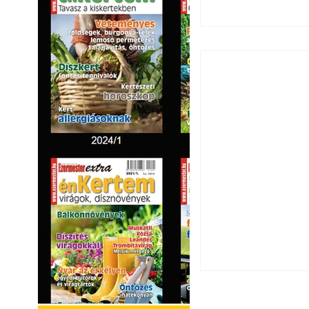
A szárazság csök
öntözési és talaj
idején