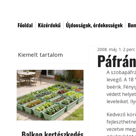
Főoldal
Közérdekű
Újdonságok, érdekességek
Bem
2008. máj. 1.
2 perc
Páfrá
Kiemelt tartalom
A szobapáfrá
levegő. A 18
beérik. Fény
védett helye
leveleiket. I
Kedvező körü
fejleszthetne
vezetve megg
Balkon kertészkedés