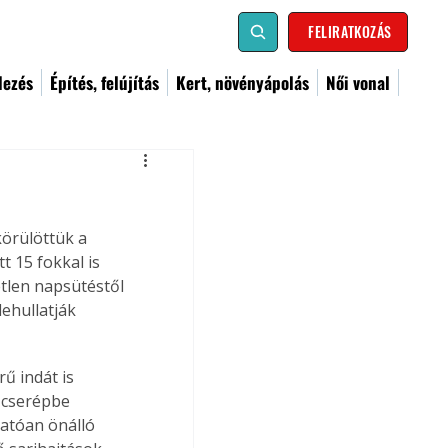
FELIRATKOZÁS
dezés
Építés, felújítás
Kert, növényápolás
Női vonal
örülöttük a 
 15 fokkal is 
etlen napsütéstől 
ehullatják 
ű indát is 
t cserépbe 
atóan önálló 