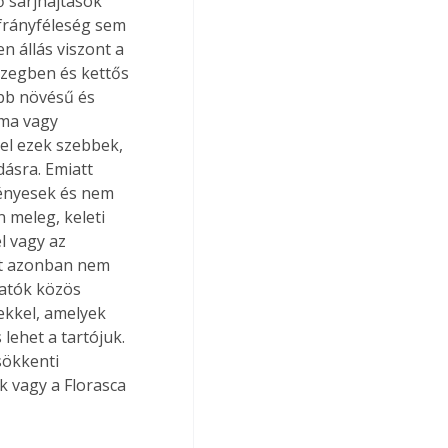
ő sarjhajtások 
áfrányféleség sem 
n állás viszont a 
özegben és kettős 
bb növésű és 
ima vagy 
vel ezek szebbek, 
ásra. Emiatt 
ényesek és nem 
meleg, keleti 
l vagy az 
yt azonban nem 
atók közös 
ekkel, amelyek 
lehet a tartójuk. 
sökkenti 
 vagy a Florasca 