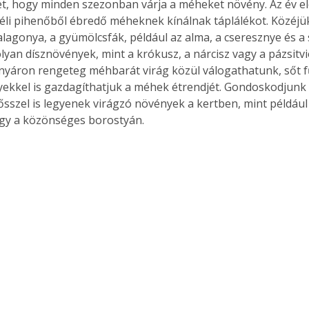
et, hogy minden szezonban várja a méheket növény. Az év el
éli pihenőből ébredő méheknek kínálnak táplálékot. Közéjük
alagonya, a gyümölcsfák, például az alma, a cseresznye és a s
lyan dísznövények, mint a krókusz, a nárcisz vagy a pázsitvi
Együtt jobban megéri!
 nyáron rengeteg méhbarát virág közül válogathatunk, sőt f
kkel is gazdagíthatjuk a méhek étrendjét. Gondoskodjunk r
Bővebb információ itt!
k az
Együtt jobban megéri! A
sszel is legyenek virágzó növények a kertben, mint például a
mester
könyvek tetszőleges
gy a közönséges borostyán.
er Old
párosítással kedvezményes
áron, 0 Ft postaköltséggel
ptapir új,
megrendelhetők!
és egyedi
tt
lvasására
elefonon
nyelmesen
ben vagy
t is
. Bárhol,
ön élve
ashatók az