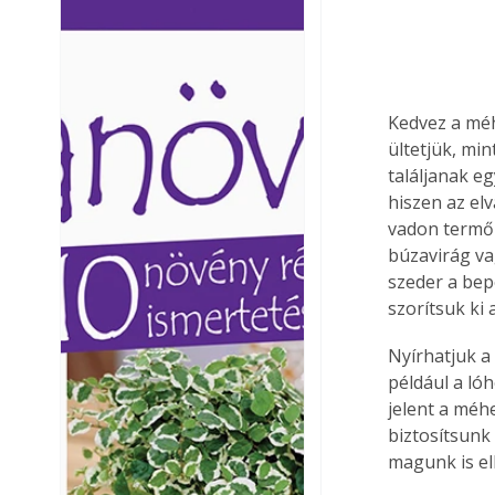
Ezermester lapszámai. A
Ezermester lapszámai
Laptapir kényelmes megoldás,
Laptapir kényelmes 
mert: – t
mert: – t
Kedvez a méh
ültetjük, mi
találjanak eg
hiszen az elv
vadon termő 
búzavirág va
szeder a bep
szorítsuk ki
Nyírhatjuk a
például a ló
jelent a méh
biztosítsunk
magunk is el