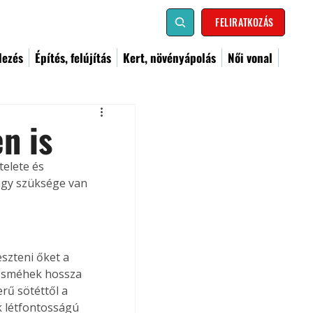
FELIRATKOZÁS
dezés
Építés, felújítás
Kert, növényápolás
Női vonal
n is
telete és 
agy szüksége van 
szteni őket a 
cosméhek hossza 
rű sötéttől a 
k létfontosságú 