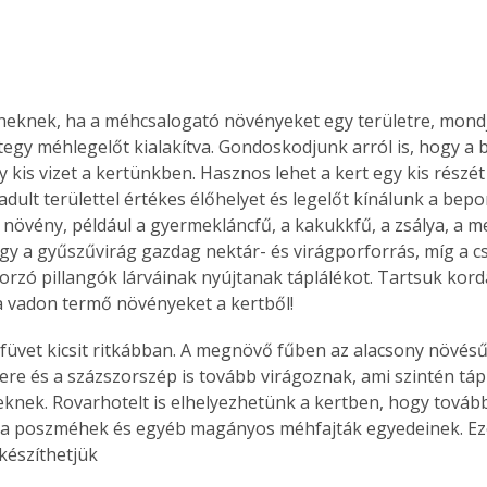
. A
megoldás,
eknek, ha a méhcsalogató növényeket egy területre, mond
ntegy méhlegelőt kialakítva. Gondoskodjunk arról is, hogy a
y kis vizet a kertünkben. Hasznos lehet a kert egy kis részét
adult területtel értékes élőhelyet és legelőt kínálunk a bep
növény, például a gyermekláncfű, a kakukkfű, a zsálya, a me
gy a gyűszűvirág gazdag nektár- és virágporforrás, míg a cs
orzó pillangók lárváinak nyújtanak táplálékot. Tartsuk kord
 a vadon termő növényeket a kertből!
 füvet kicsit ritkábban. A megnövő fűben az alacsony növésű
here és a százszorszép is tovább virágoznak, ami szintén táp
eknek. Rovarhotelt is elhelyezhetünk a kertben, hogy tovább
 a poszméhek és egyéb magányos méhfajták egyedeinek. Eze
készíthetjük