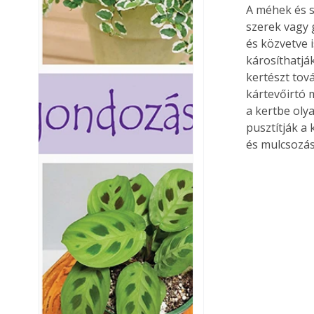
A méhek és s
szerek vagy 
és közvetve 
károsíthatják
kertészt tov
kártevőirtó 
a kertbe oly
pusztítják a
és mulcsozás