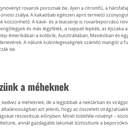
növényt rovarok poroznak be, ilyen a citromfű, a hársfafaj
z orvosi zsálya. A kakaóbab egészen apró termetű szúnyogok
 köszönhető. A kávé- és a teacserje is rovarbeporzású növ
engőlegyek és más légyfélék, a nappali lepkék, az éjszaka ak
zép-Amerikában a kolibrik, Ausztráliában, Mexikóban és egy
denevérek. A nálunk különlegességnek számító mangót a fu
zák be.
zünk a méheknek
 kedvez a méheknek, de a legjobbak a nektárban és virágp
 általánosságban azt jelenti, hogy az összetett virágzatúak
ágokat részesítsük előnyben. Minél többféle növényt – köztü
ltetünk, annál gazdagabb lakomát biztosítunk a beporzóknak