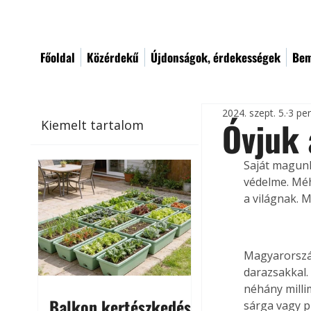
Főoldal
Közérdekű
Újdonságok, érdekességek
Bem
2024. szept. 5.
3 pe
Óvjuk 
Kiemelt tartalom
Saját magunk
védelme. Méh
a világnak. 
Magyarország
darazsakkal.
néhány milli
Balkon kertészkedés
sárga vagy p