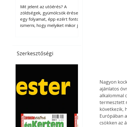
érnek tovább leszedés
Mit jelent az utóérés? A
után?
zöldségek, gyümölcsök érése
egy folyamat, épp ezért fontos
ismerni, hogy melyiket mikor jó
leszedni. Meg kell különböztetni
a gazdasági és a biológiai
érettséget. Például a
paradicsomot sokszor
Szerkesztőségi
gazdasági érettségben, azaz
félig éretten szedik le, ezután
utaztatják hosszan, és még
pulton tartható kell legyen.
Utóérik eközben, de nem lesz
Nagyon kocká
olyan ízű, mint amit a saját
ajánlatos óv
kertünkben, biológiai
alkalommal c
érettségben szedünk le. Teljes
termesztett
érettségben szedve nem
következik, 
tárolható h
Európában az
csökken az á