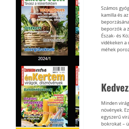
Számos gyógy
kamilla és a
beporzásának
beporzók a z
Észak- és Kö
vidékeken a 
méhek poroz
Kedvez
Minden virág
növények. Ez
egyszerű vir
bokrokat – ü