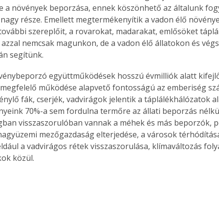
 a növények beporzása, ennek köszönhető az általunk fogy
 nagy része. Emellett megtermékenyítik a vadon élő növények
 további szereplőit, a rovarokat, madarakat, emlősöket táplá
azzal nemcsak magunkon, de a vadon élő állatokon és végs
án segítünk.
vénybeporzó együttműködések hosszú évmilliók alatt kifejl
megfelelő működése alapvető fontosságú az emberiség szám
nylő fák, cserjék, vadvirágok jelentik a táplálékhálózatok al
eink 70%-a sem fordulna termőre az állati beporzás nélkül
ágban visszaszorulóban vannak a méhek és más beporzók, pé
 nagyüzemi mezőgazdaság elterjedése, a városok térhódítása
éldául a vadvirágos rétek visszaszorulása, klímaváltozás fol
ok közül.