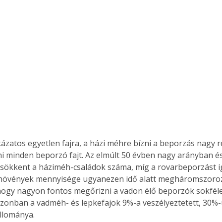
zatos egyetlen fajra, a házi méhre bízni a beporzás nagy rés
ni minden beporzó fajt. Az elmúlt 50 évben nagy arányban é
sökkent a háziméh-családok száma, míg a rovarbeporzást i
 növények mennyisége ugyanezen idő alatt megháromszoroz
hogy nagyon fontos megőrizni a vadon élő beporzók sokféle
onban a vadméh- és lepkefajok 9%-a veszélyeztetett, 30%-
llománya.