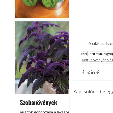
A cikk az Ez
kert
kerti munka
gye
Kert, növényápolá
Kapcsolódó bejeg
Szobanövények
Virágoskert: k
teraszon, laká
Virágok gondozása a lakásban,