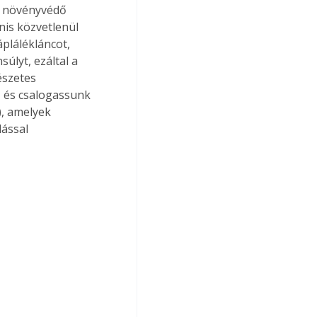
i növényvédő 
is közvetlenül 
plálékláncot, 
úlyt, ezáltal a 
észetes 
 és csalogassunk 
), amelyek 
ással 