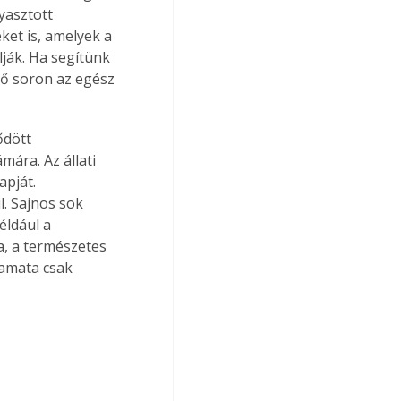
asztott 
et is, amelyek a 
lják. Ha segítünk 
ő soron az egész 
ődött 
ára. Az állati 
apját. 
. Sajnos sok 
ldául a 
, a természetes 
yamata csak 