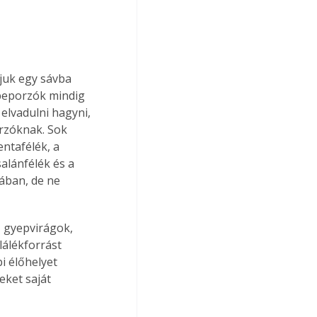
juk egy sávba 
 beporzók mindig 
 elvadulni hagyni, 
orzóknak. Sok 
ntafélék, a 
alánfélék és a 
ában, de ne 
 gyepvirágok, 
lálékforrást 
i élőhelyet 
ket saját 