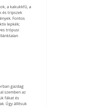
ok, a kakukkfű, a 
 és tripszek 
ények. Fontos 
tív lepkék; 
es trópusi 
llánktalan 
orban gazdag 
kal szemben az 
k fákat és 
. Úgy állítsuk 