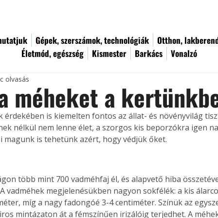
utatjuk
Gépek, szerszámok, technológiák
Otthon, lakberen
Életmód, egészség
Kismester
Barkács
Vonalzó
rc olvasás
a méheket a kertünkbe
 érdekében is kiemelten fontos az állat- és növényvilág tisz
ek nélkül nem lenne élet, a szorgos kis beporzókra igen n
Mi magunk is tehetünk azért, hogy védjük őket.
on több mint 700 vadméhfaj él, és alapvető hiba összetéve
 A vadméhek megjelenésükben nagyon sokfélék: a kis álar
méter, míg a nagy fadongóé 3-4 centiméter. Színük az egysze
iros mintázaton át a fémszínűen irizálóig terjedhet. A méhe