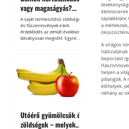
tevékenysége
vagy magaságyás?
élelmiszerek
Helytakarékos
tápláléklánc
A saját termesztésű zöldségek
kertészkedés
a méheknek, 
és fűszernövények iránti
érdeklődés az elmúlt években
ökoszisztém
látványosan megnőtt. Egyre
többen szeretnék tudni, honnan
A virágos nö
származik az élelmiszer az
hálózatának 
asztalukra, miközben a
beporzást igé
kertészkedés sokak számára
Haszonnövény
kikapcsolódást és feltöltődést
helyen a vil
is jelent.
pillangók. A
élőhelyek, p
néhány az ok
Utóérő gyümölcsök és
zöldségek – melyek