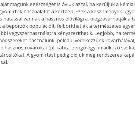
aját magunk egészségét is óvjuk azzal, ha kerüljük a kémia
gyomirtók használatát a kertben. Ezek a készítmények ugyan
is hatással vannak a hasznos élővilágra, megzavarhatják a tá
 a beporzók populációit, felboríthatják a természetes egyens
ábbi vegyszerhasználatra kényszeríthetik. Legjobb, ha term
módszereket használunk, például védekezzünk rovarhálóval,
an hasznos rovarokat (pl. katica, zengőlégy, imádkozó sáska
 károsítókat. A gyomirtást pedig oldjuk meg rendszeres kapál
sal.