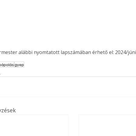
ermester alábbi nyomtatott lapszámában érhető el: 2024/júni
pápolás
gyep
s
yzések
ertben,
Gyógyító növények: a
sban
természet kincsei az