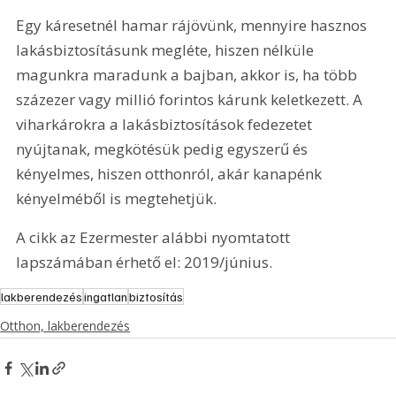
Egy káresetnél hamar rájövünk, mennyire hasznos 
lakásbiztosításunk megléte, hiszen nélküle 
magunkra maradunk a bajban, akkor is, ha több 
százezer vagy millió forintos kárunk keletkezett. A 
viharkárokra a lakásbiztosítások fedezetet 
nyújtanak, megkötésük pedig egyszerű és 
kényelmes, hiszen otthonról, akár kanapénk 
kényelméből is megtehetjük.
A cikk az Ezermester alábbi nyomtatott 
lapszámában érhető el: 2019/június.
lakberendezés
ingatlan
biztosítás
Otthon, lakberendezés