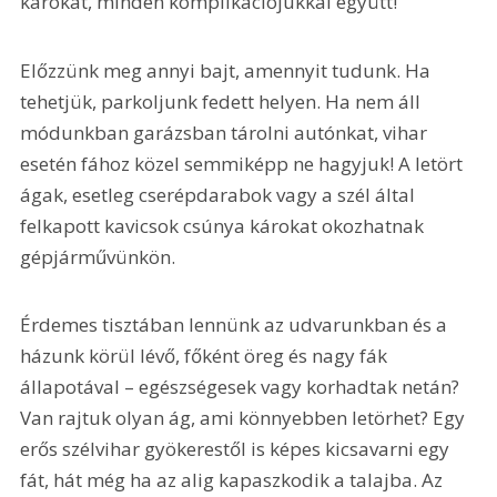
károkat, minden komplikációjukkal együtt!
Előzzünk meg annyi bajt, amennyit tudunk. Ha 
tehetjük, parkoljunk fedett helyen. Ha nem áll 
módunkban garázsban tárolni autónkat, vihar 
esetén fához közel semmiképp ne hagyjuk! A letört 
ágak, esetleg cserépdarabok vagy a szél által 
felkapott kavicsok csúnya károkat okozhatnak 
gépjárművünkön.
Érdemes tisztában lennünk az udvarunkban és a 
házunk körül lévő, főként öreg és nagy fák 
állapotával – egészségesek vagy korhadtak netán? 
Van rajtuk olyan ág, ami könnyebben letörhet? Egy 
erős szélvihar gyökerestől is képes kicsavarni egy 
fát, hát még ha az alig kapaszkodik a talajba. Az 