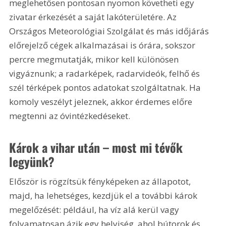
meglehetősen pontosan nyomon követheti egy 
zivatar érkezését a saját lakóterületére. Az 
Országos Meteorológiai Szolgálat és más időjárás 
előrejelző cégek alkalmazásai is órára, sokszor 
percre megmutatják, mikor kell különösen 
vigyáznunk; a radarképek, radarvideók, felhő és 
szél térképek pontos adatokat szolgáltatnak. Ha 
komoly veszélyt jeleznek, akkor érdemes előre 
megtenni az óvintézkedéseket.
Károk a vihar után – most mi tévők 
legyünk?
Először is rögzítsük fényképeken az állapotot, 
majd, ha lehetséges, kezdjük el a további károk 
megelőzését: például, ha víz alá kerül vagy 
folyamatosan ázik egy helyiség, ahol bútorok és 