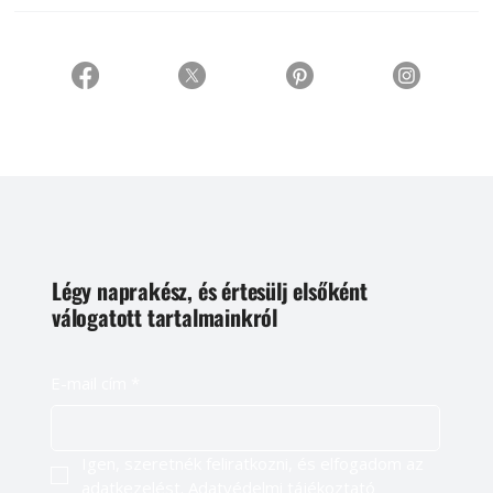
Légy naprakész, és értesülj elsőként
válogatott tartalmainkról
E-mail cím
*
Igen, szeretnék feliratkozni, és elfogadom az 
adatkezelést. 
Adatvédelmi tájékoztató