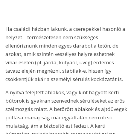
Ha családi házban lakunk, a cserepekkel hasonló a 
helyzet – természetesen nem szükséges 
ellenőriznünk minden egyes darabot a tetőn, de 
azokat, amik szintén veszélyes helyre eshetnek 
vihar esetén (pl. járda, kutyaól, üveg) érdemes 
tavasz elején megnézni, stabilak-e, hiszen így 
csökkentjük akár a személyi sérülés kockázatát is.
A nyitva felejtett ablakok, vagy kint hagyott kerti 
bútorok is gyakran szenvednek sérüléseket az erős 
szélmozgás miatt. A betörött ablakok és ajtóüvegek 
pótlása manapság már egyáltalán nem olcsó 
mulatság, ám a biztosító ezt fedezi. A kerti 