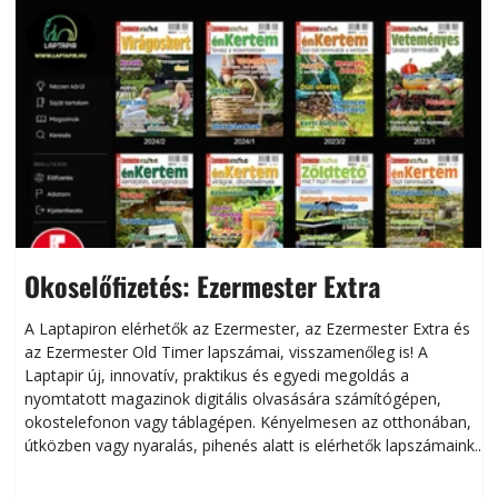
Okoselőfizetés: Ezermester Extra
A Laptapiron elérhetők az Ezermester, az Ezermester Extra és
az Ezermester Old Timer lapszámai, visszamenőleg is! A
Laptapir új, innovatív, praktikus és egyedi megoldás a
L
nyomtatott magazinok digitális olvasására számítógépen,
okostelefonon vagy táblagépen. Kényelmesen az otthonában,
útközben vagy nyaralás, pihenés alatt is elérhetők lapszámaink.
ú
Bárhol, bármikor, akár külföldön élve vagy dolgozva is
B
olvashatók az Ezermester lapszámai. A Laptapir kényelmes