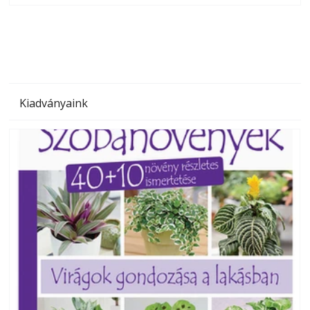
megoldás, mert: – t
Kiadványaink