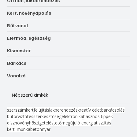
Otthon, lakberendezés
Kert, növényápolás
Női vonal
Életmód, egészség
Kismester
Barkács
Vonalzó
Népszerű címkék
szerszám
kert
felújítás
lakberendezés
kreatív ötlet
barkácsolás
bútor
víz
fűtés
szerkesztőség
elektronika
hasznos tippek
dísznövény
hőszigetelés
tető
megújuló energia
tisztítás
kerti munka
beton
nyár