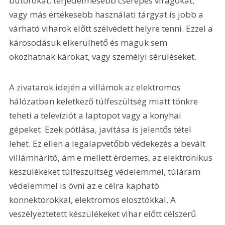
bútorokat, terjedelmesebb cserepes virágokat, 
vagy más értékesebb használati tárgyat is jobb a 
várható viharok előtt szélvédett helyre tenni. Ezzel a 
károsodásuk elkerülhető és maguk sem 
okozhatnak károkat, vagy személyi sérüléseket. 
A zivatarok idején a villámok az elektromos 
hálózatban keletkező túlfeszültség miatt tönkre 
teheti a televíziót a laptopot vagy a konyhai 
gépeket. Ezek pótlása, javítása is jelentős tétel 
lehet. Ez ellen a legalapvetőbb védekezés a bevált 
villámhárító, ám e mellett érdemes, az elektronikus 
készülékeket túlfeszültség védelemmel, túláram 
védelemmel is óvni az e célra kapható 
konnektorokkal, elektromos elosztókkal. A 
veszélyeztetett készülékeket vihar előtt célszerű 