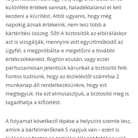
különféle értékek vannak, haladéktalanul el kell 
kezdeni a kiürítést. Attól ugyanis, hogy még 
napokig áznak értékeink, nem lesz több a 
kártérítési összeg. Sőt! A biztosítók az elbíráláskor 
azt is vizsgálják, mennyire volt együttműködő az 
ügyfél, s megpróbálta-e megelőzni a további 
értékcsökkenést. Rögtön ezután, vagy ezzel 
párhuzamosan jelentsük kárunkat a biztosító felé. 
Fontos tudnunk, hogy az észleléstől számítva 2 
munkanap áll rendelkezésünkre, hogy ezt 
megtegyük. Ha ezt elmulasztjuk, a biztosító meg is 
tagadhatja a kifizetést.
A folyamat következő lépése a helyszíni szemle lesz, 
amire a kárfelmérőknek 5 napjuk van – ezért is 