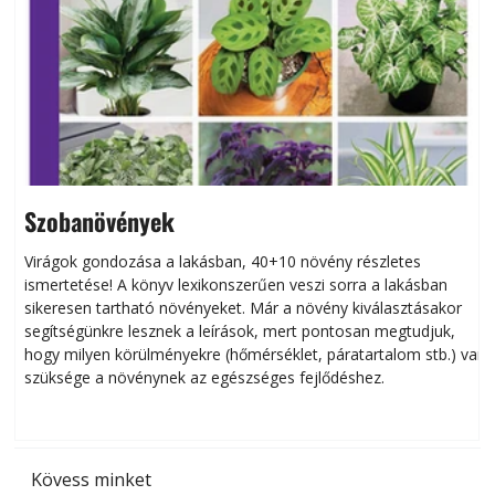
Szobanövények
Virágok gondozása a lakásban, 40+10 növény részletes
ismertetése! A könyv lexikonszerűen veszi sorra a lakásban
s
sikeresen tart­ha­tó növényeket. Már a növény kiválasztásakor
h
segítségünkre lesznek a leírások, mert pontosan megtudjuk,
k
hogy milyen körülményekre (hőmérséklet, páratartalom stb.) van
szüksége a növénynek az egészséges fejlődéshez.
t
Kövess minket