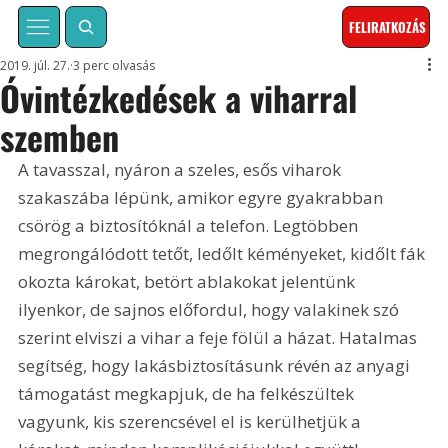
FELIRATKOZÁS
2019. júl. 27.
3 perc olvasás
Óvintézkedések a viharral
szemben
A tavasszal, nyáron a szeles, esős viharok 
szakaszába lépünk, amikor egyre gyakrabban 
csörög a biztosítóknál a telefon. Legtöbben 
megrongálódott tetőt, ledőlt kéményeket, kidőlt fák 
okozta károkat, betört ablakokat jelentünk 
ilyenkor, de sajnos előfordul, hogy valakinek szó 
szerint elviszi a vihar a feje fölül a házat. Hatalmas 
segítség, hogy lakásbiztosításunk révén az anyagi 
támogatást megkapjuk, de ha felkészültek 
vagyunk, kis szerencsével el is kerülhetjük a 