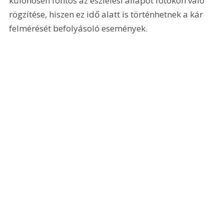
különösen fontos az észlelési állapot fotókon való 
rögzítése, hiszen ez idő alatt is történhetnek a kár 
felmérését befolyásoló események.