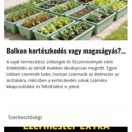
Balkon kertészkedés vagy magaságyás?
Helytakarékos kertészkedés
A saját termesztésű zöldségek és fűszernövények iránti
érdeklődés az elmúlt években látványosan megnőtt. Egyre
többen szeretnék tudni, honnan származik az élelmiszer az
l
asztalukra, miközben a kertészkedés sokak számára
kikapcsolódást és feltöltődést is jelent.
é
d
Szerkesztőségi