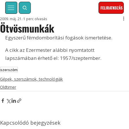
FELIRATKOZÁS
2009. máj. 21.
1 perc olvasás
Ötvösmunkák
Egyszerű fémdomborítási fogások ismertetése. 
A cikk az Ezermester alábbi nyomtatott 
lapszámában érhető el: 1957/szeptember.
szerszám
Gépek, szerszámok, technológiák
Oldtimer
Kapcsolódó bejegyzések