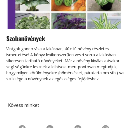
Szobanövények
Virágok gondozása a lakásban, 40+10 növény részletes
ismertetése! A könyv lexikonszerűen veszi sorra a lakásban
s
sikeresen tart­ha­tó növényeket. Már a növény kiválasztásakor
h
segítségünkre lesznek a leírások, mert pontosan megtudjuk,
k
hogy milyen körülményekre (hőmérséklet, páratartalom stb.) van
szüksége a növénynek az egészséges fejlődéshez.
t
Kövess minket