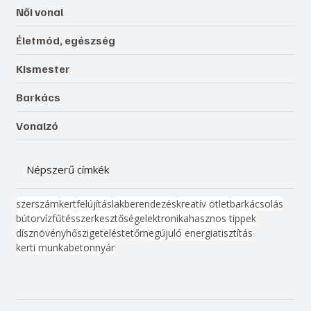
Női vonal
Életmód, egészség
Kismester
Barkács
Vonalzó
Népszerű címkék
szerszám
kert
felújítás
lakberendezés
kreatív ötlet
barkácsolás
bútor
víz
fűtés
szerkesztőség
elektronika
hasznos tippek
dísznövény
hőszigetelés
tető
megújuló energia
tisztítás
kerti munka
beton
nyár