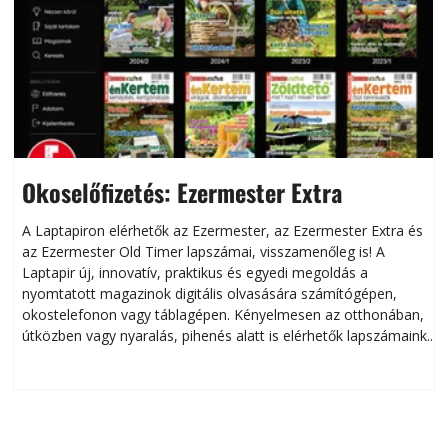
Okoselőfizetés: Ezermester Extra
A Laptapiron elérhetők az Ezermester, az Ezermester Extra és
az Ezermester Old Timer lapszámai, visszamenőleg is! A
Laptapir új, innovatív, praktikus és egyedi megoldás a
L
nyomtatott magazinok digitális olvasására számítógépen,
okostelefonon vagy táblagépen. Kényelmesen az otthonában,
útközben vagy nyaralás, pihenés alatt is elérhetők lapszámaink.
ú
Bárhol, bármikor, akár külföldön élve vagy dolgozva is
B
olvashatók az Ezermester lapszámai. A Laptapir kényelmes
megoldás, mert: – t