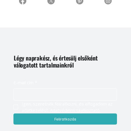
Légy naprakész, és értesülj elsőként
válogatott tartalmainkról
E-mail cím
*
Igen, szeretnék feliratkozni, és elfogadom az 
adatkezelést. 
Adatvédelmi tájékoztató
Feliratkozás