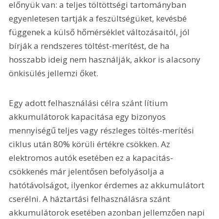
előnyük van: a teljes töltöttségi tartományban 
egyenletesen tartják a feszültségüket, kevésbé 
függenek a külső hőmérséklet változásaitól, jól 
bírják a rendszeres töltést-merítést, de ha 
hosszabb ideig nem használják, akkor is alacsony 
önkisülés jellemzi őket.
Egy adott felhasználási célra szánt lítium 
akkumulátorok kapacitása egy bizonyos 
mennyiségű teljes vagy részleges töltés-merítési 
ciklus után 80% körüli értékre csökken. Az 
elektromos autók esetében ez a kapacitás-
csökkenés már jelentősen befolyásolja a 
hatótávolságot, ilyenkor érdemes az akkumulátort 
cserélni. A háztartási felhasználásra szánt 
akkumulátorok esetében azonban jellemzően napi 