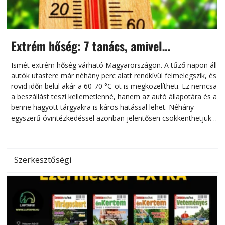
Extrém hőség: 7 tanács, amivel
megóvhatjuk autónkat a nyári károktól
Ismét extrém hőség várható Magyarországon. A tűző napon álló
autók utastere már néhány perc alatt rendkívül felmelegszik, és
rövid időn belül akár a 60-70 °C-ot is megközelítheti. Ez nemcsak
n
a beszállást teszi kellemetlenné, hanem az autó állapotára és a
benne hagyott tárgyakra is káros hatással lehet. Néhány
egyszerű óvintézkedéssel azonban jelentősen csökkenthetjük a
hőség káros hatásait.
l
Szerkesztőségi