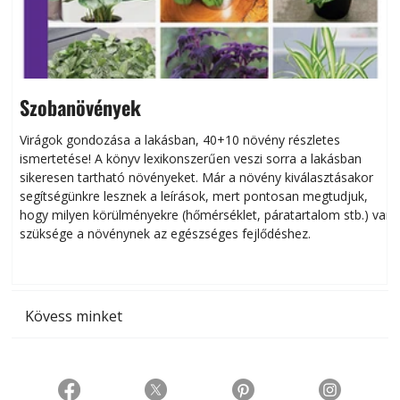
Szobanövények
Virágok gondozása a lakásban, 40+10 növény részletes
ismertetése! A könyv lexikonszerűen veszi sorra a lakásban
s
sikeresen tart­ha­tó növényeket. Már a növény kiválasztásakor
h
segítségünkre lesznek a leírások, mert pontosan megtudjuk,
k
hogy milyen körülményekre (hőmérséklet, páratartalom stb.) van
szüksége a növénynek az egészséges fejlődéshez.
t
Kövess minket