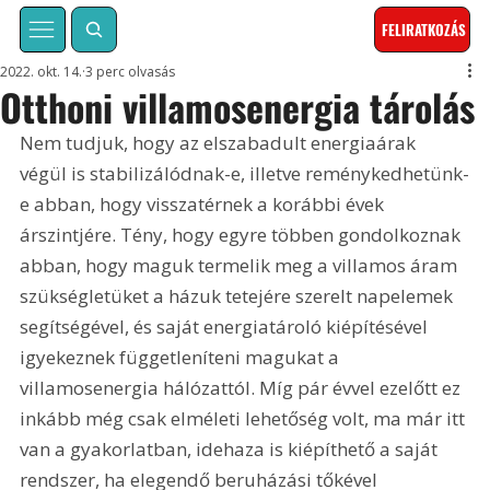
FELIRATKOZÁS
2022. okt. 14.
3 perc olvasás
Otthoni villamosenergia tárolás
Nem tudjuk, hogy az elszabadult energiaárak 
végül is stabilizálódnak-e, illetve reménykedhetünk-
e abban, hogy visszatérnek a korábbi évek 
árszintjére. Tény, hogy egyre többen gondolkoznak 
abban, hogy maguk termelik meg a villamos áram 
szükségletüket a házuk tetejére szerelt napelemek 
segítségével, és saját energiatároló kiépítésével 
igyekeznek függetleníteni magukat a 
villamosenergia hálózattól. Míg pár évvel ezelőtt ez 
inkább még csak elméleti lehetőség volt, ma már itt 
van a gyakorlatban, idehaza is kiépíthető a saját 
rendszer, ha elegendő beruházási tőkével 