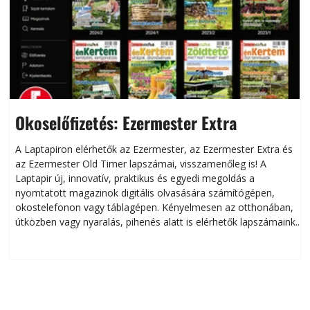
Okoselőfizetés: Ezermester Extra
A Laptapiron elérhetők az Ezermester, az Ezermester Extra és
az Ezermester Old Timer lapszámai, visszamenőleg is! A
Laptapir új, innovatív, praktikus és egyedi megoldás a
L
nyomtatott magazinok digitális olvasására számítógépen,
okostelefonon vagy táblagépen. Kényelmesen az otthonában,
útközben vagy nyaralás, pihenés alatt is elérhetők lapszámaink.
ú
Bárhol, bármikor, akár külföldön élve vagy dolgozva is
B
olvashatók az Ezermester lapszámai. A Laptapir kényelmes
megoldás, mert: – t