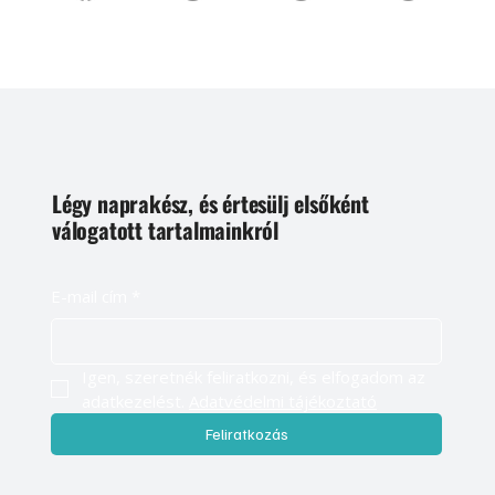
Légy naprakész, és értesülj elsőként
válogatott tartalmainkról
E-mail cím
*
Igen, szeretnék feliratkozni, és elfogadom az 
adatkezelést. 
Adatvédelmi tájékoztató
Feliratkozás