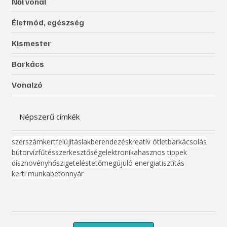
Női vonal
Életmód, egészség
Kismester
Barkács
Vonalzó
Népszerű címkék
szerszám
kert
felújítás
lakberendezés
kreatív ötlet
barkácsolás
bútor
víz
fűtés
szerkesztőség
elektronika
hasznos tippek
dísznövény
hőszigetelés
tető
megújuló energia
tisztítás
kerti munka
beton
nyár