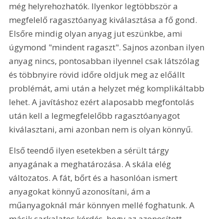
még helyrehozhatók. Ilyenkor legtöbbször a 
megfelelő ragasztóanyag kiválasztása a fő gond. 
Elsőre mindig olyan anyag jut eszünkbe, ami 
úgymond "mindent ragaszt". Sajnos azonban ilyen 
anyag nincs, pontosabban ilyennel csak látszólag 
és többnyire rövid időre oldjuk meg az előállt 
problémát, ami után a helyzet még komplikáltabb 
lehet. A javításhoz ezért alaposabb megfontolás 
után kell a legmegfelelőbb ragasztóanyagot 
kiválasztani, ami azonban nem is olyan könnyű.
Első teendő ilyen esetekben a sérült tárgy 
anyagának a meghatározása. A skála elég 
változatos. A fát, bőrt és a hasonlóan ismert 
anyagokat könnyű azonosítani, ám a 
műanyagoknál már könnyen mellé foghatunk. A 
másik sarkalatos kérdés, hogy az azonosított 