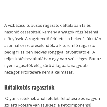
A vízbázisú tubusos ragasztók általában fa és 
hasonló összetételű kemény anyagok rögzítésénél 
előnyösek. A rögzítendő felületek a bekenésük után 
azonnal összepréselendők, a kitüremlő ragasztó 
pedig frissiben nedves ronggyal távolítható el. A 
teljes kötéshez általában egy nap szükséges. Bár az 
ilyen ragasztók elég sűrű állagúak, nagyobb 
hézagok kitöltésére nem alkalmasak.
Kétalkotós ragasztók
 Olyan eseteknél, ahol felületi feltöltésre és nagyon 
szilárd kötésre van szükség, a kétkomponensű 