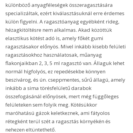
különböző anyagféleségek összeragasztására 
specializáltak, ezért kiválasztásuknál erre érdemes 
külön figyelni. A ragasztóanyag egyébként rideg, 
hézagkitöltésre nem alkalmas. Akad közöttük 
elasztikus kötést adó is, amely főkét gumi 
ragasztásakor előnyös. Mivel inkább kisebb felületi 
ragasztásokhoz használatosak, műanyag 
flakonjaikban 2, 3, 5 ml ragasztó van. Állaguk lehet 
normál hígfolyós, ez repedésekbe könnyen 
beszivárog, és ún. cseppmentes, sűrű állagú, amely 
inkább a sima törésfelületű darabok 
összefogásánál előnyösek, mert még függőleges 
felületeken sem folyik meg. Kötésükkor 
maróhatású gázok keletkeznek, ami fátyolos 
rétegként terül szét a ragasztás környékén és 
nehezen eltüntethető.