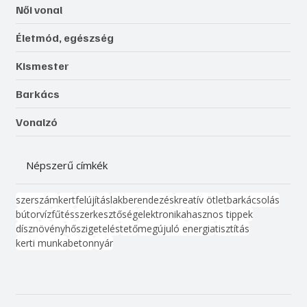
Női vonal
Életmód, egészség
Kismester
Barkács
Vonalzó
Népszerű címkék
szerszám
kert
felújítás
lakberendezés
kreatív ötlet
barkácsolás
bútor
víz
fűtés
szerkesztőség
elektronika
hasznos tippek
dísznövény
hőszigetelés
tető
megújuló energia
tisztítás
kerti munka
beton
nyár