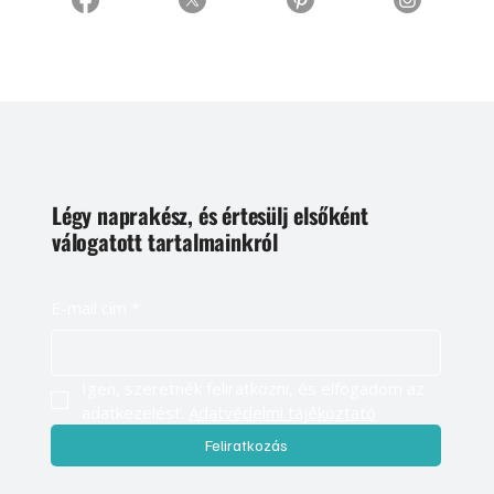
Légy naprakész, és értesülj elsőként
válogatott tartalmainkról
E-mail cím
*
Igen, szeretnék feliratkozni, és elfogadom az 
adatkezelést. 
Adatvédelmi tájékoztató
Feliratkozás