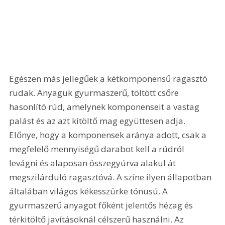
Egészen más jellegűek a kétkomponensű ragasztó 
rudak. Anyaguk gyurmaszerű, töltött csőre 
hasonlító rúd, amelynek komponenseit a vastag 
palást és az azt kitöltő mag együttesen adja. 
Előnye, hogy a komponensek aránya adott, csak a 
megfelelő mennyiségű darabot kell a rúdról 
levágni és alaposan összegyúrva alakul át 
megszilárduló ragasztóvá. A színe ilyen állapotban 
általában világos kékesszürke tónusú. A 
gyurmaszerű anyagot főként jelentős hézag és 
térkitöltő javításoknál célszerű használni. Az 