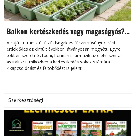
Balkon kertészkedés vagy magaságyás?
Helytakarékos kertészkedés
A saját termesztésű zöldségek és fűszernövények iránti
érdeklődés az elmúlt években látványosan megnőtt. Egyre
többen szeretnék tudni, honnan származik az élelmiszer az
l
asztalukra, miközben a kertészkedés sokak számára
kikapcsolódást és feltöltődést is jelent.
é
d
Szerkesztőségi