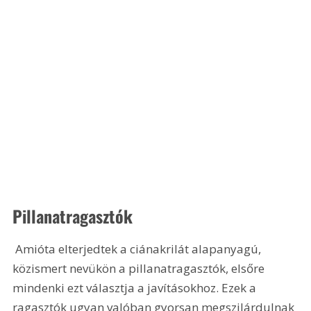
Pillanatragasztók
 Amióta elterjedtek a ciánakrilát alapanyagú, 
közismert nevükön a pillanatragasztók, elsőre 
mindenki ezt választja a javításokhoz. Ezek a 
ragasztók ugyan valóban gyorsan megszilárdulnak 