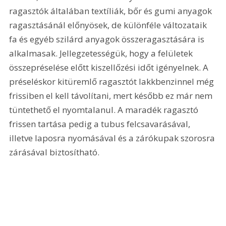
ragasztók általában textíliák, bőr és gumi anyagok 
ragasztásánál előnyösek, de különféle változataik 
fa és egyéb szilárd anyagok összeragasztására is 
alkalmasak. Jellegzetességük, hogy a felületek 
összepréselése előtt kiszellőzési időt igényelnek. A 
préseléskor kitüremlő ragasztót lakkbenzinnel még 
frissiben el kell távolítani, mert később ez már nem 
tüntethető el nyomtalanul. A maradék ragasztó 
frissen tartása pedig a tubus felcsavarásával, 
illetve laposra nyomásával és a zárókupak szorosra 
zárásával biztosítható.