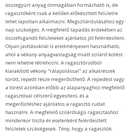
összegyúrt anyag önmagában formázható is, de 
ragasztóként csak a kellően előkészített felületre 
lehet lapoltan alkalmazni. Megszilárdulásához egy 
nap szükséges. A megfelelő tapadás érdekében az 
összefogandó felületeket ajánlatos jól felérdesíteni. 
Olyan javításoknál is eredményesen használható, 
ahol a vékony anyagvastagság miatt szilárd kötést 
nem lehetne létrehozni. A ragasztórúdból 
kialakított vékony "rálapolással" az alkatrészek 
törött, repedt része megerősíthető. A repedést vagy 
a törést azonban előbb az alapanyaghoz megfelelő 
ragasztóval célszerű egyesíteni, és a 
megerősítéshez ajánlatos a ragasztó rudat 
használni. A megfelelő szilárdságú ragasztáshoz 
mindenkor tiszta és esetenként felérdesített 
felületek szükségesek. Tény, hogy a ragasztók 