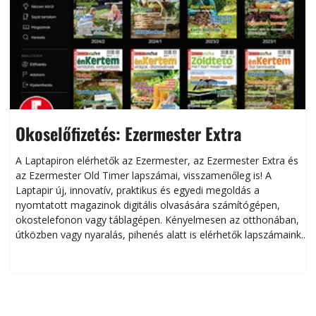
Okoselőfizetés: Ezermester Extra
A Laptapiron elérhetők az Ezermester, az Ezermester Extra és
az Ezermester Old Timer lapszámai, visszamenőleg is! A
Laptapir új, innovatív, praktikus és egyedi megoldás a
L
nyomtatott magazinok digitális olvasására számítógépen,
okostelefonon vagy táblagépen. Kényelmesen az otthonában,
útközben vagy nyaralás, pihenés alatt is elérhetők lapszámaink.
ú
Bárhol, bármikor, akár külföldön élve vagy dolgozva is
B
olvashatók az Ezermester lapszámai. A Laptapir kényelmes
megoldás, mert: – t