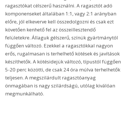
ragasztókat célszerű használni. A ragasztót adó 
komponenseket általában 1:1, vagy 2:1 arányban 
előre, jól elkeverve kell összedolgozni és csak ezt 
követően kenhető fel az összeillesztendő 
felületekre. Állaguk gélszerű, színük gyártmánytól 
függően változó. Ezekkel a ragasztókkal nagyon 
erős, rugalmasan is terhelhető kötések és javítások 
készíthetők. A kötésidejük változó, típustól függően 
5-20 perc közötti, de csak 24 óra múlva terhelhetők 
teljesen. A megszilárdult ragasztóanyag 
önmagában is nagy szilárdságú, utólag kiválóan 
megmunkálható.