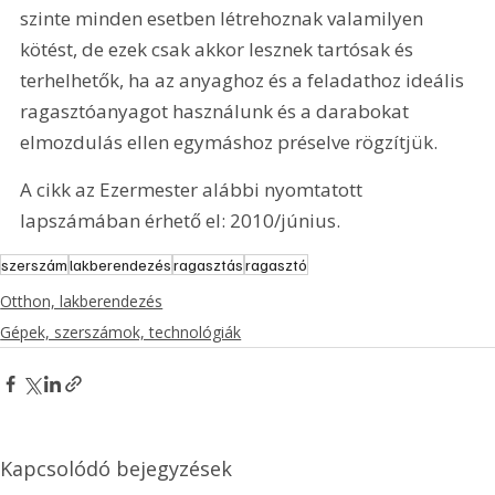
szinte minden esetben létrehoznak valamilyen 
kötést, de ezek csak akkor lesznek tartósak és 
terhelhetők, ha az anyaghoz és a feladathoz ideális 
ragasztóanyagot használunk és a darabokat 
elmozdulás ellen egymáshoz préselve rögzítjük.
A cikk az Ezermester alábbi nyomtatott 
lapszámában érhető el: 2010/június.
szerszám
lakberendezés
ragasztás
ragasztó
Otthon, lakberendezés
Gépek, szerszámok, technológiák
Kapcsolódó bejegyzések