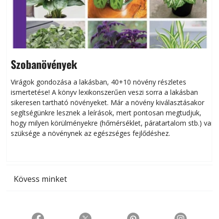
Szobanövények
Virágok gondozása a lakásban, 40+10 növény részletes
ismertetése! A könyv lexikonszerűen veszi sorra a lakásban
s
sikeresen tart­ha­tó növényeket. Már a növény kiválasztásakor
h
segítségünkre lesznek a leírások, mert pontosan megtudjuk,
k
hogy milyen körülményekre (hőmérséklet, páratartalom stb.) van
szüksége a növénynek az egészséges fejlődéshez.
t
Kövess minket