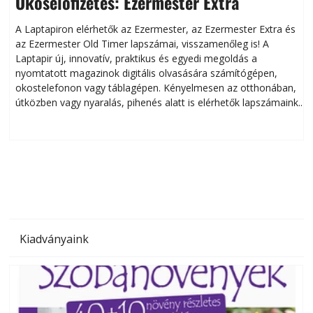
Okoselőfizetés: Ezermester Extra
A Laptapiron elérhetők az Ezermester, az Ezermester Extra és
az Ezermester Old Timer lapszámai, visszamenőleg is! A
Laptapir új, innovatív, praktikus és egyedi megoldás a
L
nyomtatott magazinok digitális olvasására számítógépen,
okostelefonon vagy táblagépen. Kényelmesen az otthonában,
útközben vagy nyaralás, pihenés alatt is elérhetők lapszámaink.
ú
Bárhol, bármikor, akár külföldön élve vagy dolgozva is
B
olvashatók az Ezermester lapszámai. A Laptapir kényelmes
megoldás, mert: – t
Kiadványaink