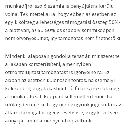
munkadíjról szóló számla is benyújtásra került 
volna. Tekintettel arra, hogy ebben az esetben az 
egyik költség a lehetséges támogatási összeg 50%-
a alatt van, az 50-50%-os szabály semmiképpen 
nem érvényesülhet, így támogatás nem fizethető ki.
Mindenki alaposan gondolja tehát át, mit szeretne 
a lakásán korszerűsíteni, amennyiben 
otthonfelújítási támogatást is igényelne rá. Ez 
abban az esetben különösen fontos, ha személyi 
kölcsönből, vagy lakáshitelből finanszíroznák meg 
a munkálatokat. Roppant kellemetlen lenne, ha 
utólag derülne ki, hogy nem vagyunk jogosultak az 
állami támogatás igénybevételére, vagy közel sem 
annyi jár, mint amennyit elképzeltünk.