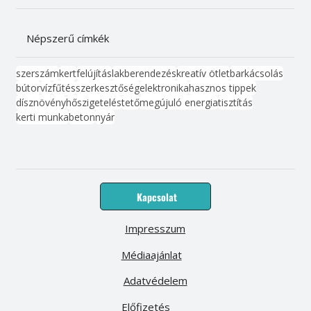
Népszerű címkék
szerszám
kert
felújítás
lakberendezés
kreatív ötlet
barkácsolás
bútor
víz
fűtés
szerkesztőség
elektronika
hasznos tippek
dísznövény
hőszigetelés
tető
megújuló energia
tisztítás
kerti munka
beton
nyár
Kapcsolat
Impresszum
Médiaajánlat
Adatvédelem
Előfizetés