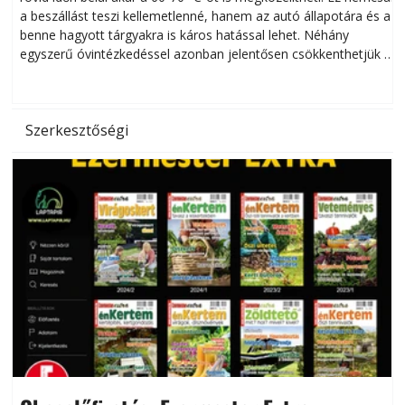
a beszállást teszi kellemetlenné, hanem az autó állapotára és a
benne hagyott tárgyakra is káros hatással lehet. Néhány
egyszerű óvintézkedéssel azonban jelentősen csökkenthetjük a
hőség káros hatásait.
l
Szerkesztőségi