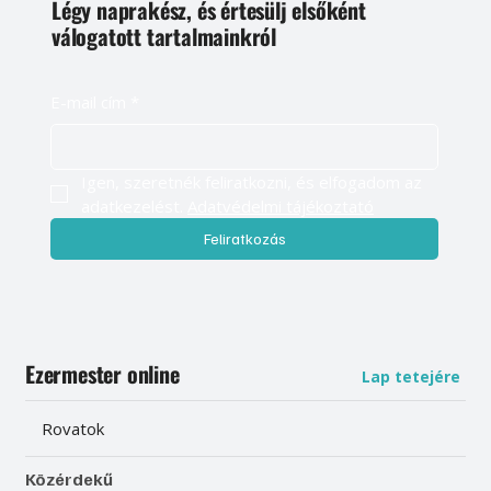
Légy naprakész, és értesülj elsőként
válogatott tartalmainkról
E-mail cím
*
Igen, szeretnék feliratkozni, és elfogadom az 
adatkezelést. 
Adatvédelmi tájékoztató
Feliratkozás
Ezermester online
Lap tetejére
Rovatok
Közérdekű