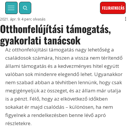
FELIRATKOZÁS
2021. ápr. 9.
4 perc olvasás
Otthonfelújítási támogatás,
gyakorlati tanácsok
Az otthonfelújítási támogatás nagy lehetőség a 
családosok számára, hiszen a vissza nem térítendő 
állami támogatás és a kedvezményes hitel együtt 
valóban sok mindenre elegendő lehet. Ugyanakkor 
nem szabad abban a tévhitben lennünk, hogy csak 
megigényeljük az összeget, és az állam már utalja 
is a pénzt. Félő, hogy az elkövetkező időkben 
sokakat ér majd csalódás – különösen, ha nem 
figyelnek a rendelkezésben benne lévő apró 
részletekre. 