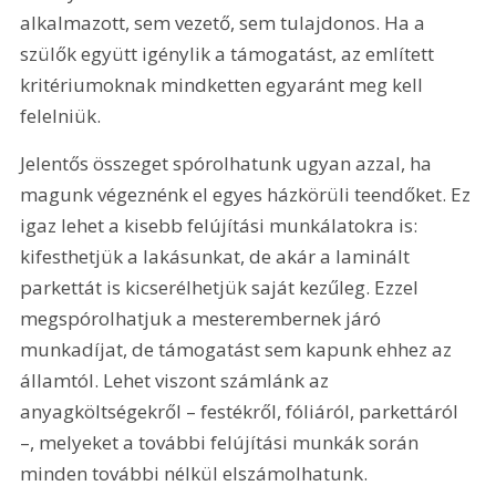
alkalmazott, sem vezető, sem tulajdonos. Ha a 
szülők együtt igénylik a támogatást, az említett 
kritériumoknak mindketten egyaránt meg kell 
felelniük.
Jelentős összeget spórolhatunk ugyan azzal, ha 
magunk végeznénk el egyes házkörüli teendőket. Ez 
igaz lehet a kisebb felújítási munkálatokra is: 
kifesthetjük a lakásunkat, de akár a laminált 
parkettát is kicserélhetjük saját kezűleg. Ezzel 
megspórolhatjuk a mesterembernek járó 
munkadíjat, de támogatást sem kapunk ehhez az 
államtól. Lehet viszont számlánk az 
anyagköltségekről – festékről, fóliáról, parkettáról 
–, melyeket a további felújítási munkák során 
minden további nélkül elszámolhatunk.