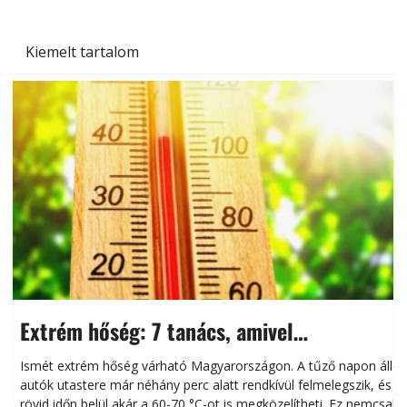
Kiemelt tartalom
Extrém hőség: 7 tanács, amivel
megóvhatjuk autónkat a nyári károktól
Ismét extrém hőség várható Magyarországon. A tűző napon álló
autók utastere már néhány perc alatt rendkívül felmelegszik, és
rövid időn belül akár a 60-70 °C-ot is megközelítheti. Ez nemcsak
n