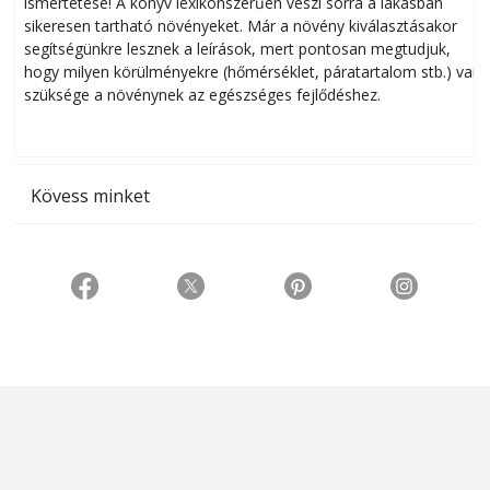
ismertetése! A könyv lexikonszerűen veszi sorra a lakásban
s
sikeresen tart­ha­tó növényeket. Már a növény kiválasztásakor
h
segítségünkre lesznek a leírások, mert pontosan megtudjuk,
k
hogy milyen körülményekre (hőmérséklet, páratartalom stb.) van
szüksége a növénynek az egészséges fejlődéshez.
t
Kövess minket