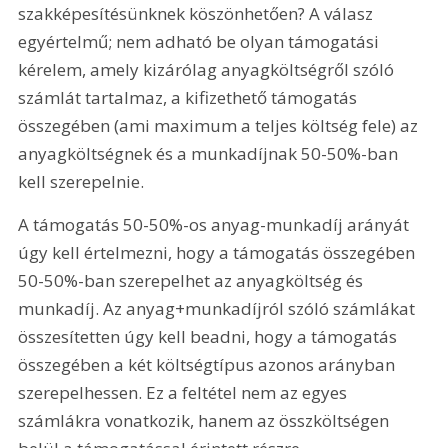
szakképesítésünknek köszönhetően? A válasz 
egyértelmű; nem adható be olyan támogatási 
kérelem, amely kizárólag anyagköltségről szóló 
számlát tartalmaz, a kifizethető támogatás 
összegében (ami maximum a teljes költség fele) az 
anyagköltségnek és a munkadíjnak 50-50%-ban 
kell szerepelnie.
A támogatás 50-50%-os anyag-munkadíj arányát 
úgy kell értelmezni, hogy a támogatás összegében 
50-50%-ban szerepelhet az anyagköltség és 
munkadíj. Az anyag+munkadíjról szóló számlákat 
összesítetten úgy kell beadni, hogy a támogatás 
összegében a két költségtípus azonos arányban 
szerepelhessen. Ez a feltétel nem az egyes 
számlákra vonatkozik, hanem az összköltségen 