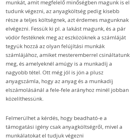
munkát, amit megfelelő minőségben magunk is el 
tudunk végezni, az anyagköltség pedig kisebb 
része a teljes költségnek, azt érdemes magunknak 
elvégezni. Fessük ki pl. a lakást magunk, és a pár 
vödör festéknek meg az eszközöknek a számláját 
tegyük hozzá az olyan felújítási munkák 
számlájához, amiket mesteremberrel csináltatunk 
meg, és amelyeknél amúgy is a munkadíj a 
nagyobb tétel. Ott még jól is jön a plusz 
anyagszámla, hogy az anyag és a munkadíj 
elszámolásánál a fele-fele arányhoz minél jobban 
közelíthessünk.
Felmerülhet a kérdés, hogy beadható-e a 
támogatási igény csak anyagköltségről, mivel a 
munkálatokat el tudjuk végezni 