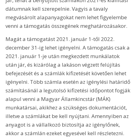
jár, tehát a benyújtott számlákon 2021-es kiállítási 
dátumnak kell szerepelnie. Vagyis a tavaly 
megvásárolt alapanyagokat nem lehet figyelembe 
venni a támogatás összegének meghatározásakor.
Magát a támogatást 2021. január 1-től 2022. 
december 31-ig lehet igényelni. A támogatás csak a 
2021. január 1-je után megkezdett munkálatok 
után jár, és kizárólag a lakáson végzett felújítás 
befejezését és a számlák kifizetését követően lehet 
igényelni. Több számla esetén az igénylési határidő 
számításánál a legutolsó kifizetési időpontot fogják 
alapul venni a Magyar Államkincstár (MÁK) 
munkatársai, akikhez a szükséges dokumentációt, 
illetve a számlákat be kell nyújtani. Amennyiben az 
anyagot is a vállalkozó biztosítja az igénylőnek, 
akkor a számlán ezeket egyesével kell részletezni.