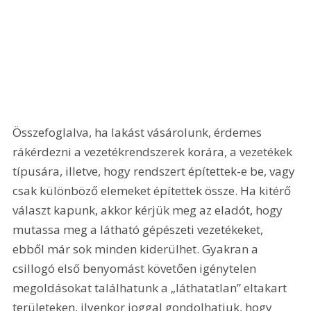
Összefoglalva, ha lakást vásárolunk, érdemes 
rákérdezni a vezetékrendszerek korára, a vezetékek 
típusára, illetve, hogy rendszert építettek-e be, vagy 
csak különböző elemeket építettek össze. Ha kitérő 
választ kapunk, akkor kérjük meg az eladót, hogy 
mutassa meg a látható gépészeti vezetékeket, 
ebből már sok minden kiderülhet. Gyakran a 
csillogó első benyomást követően igénytelen 
megoldásokat találhatunk a „láthatatlan” eltakart 
területeken, ilyenkor joggal gondolhatjuk, hogy 