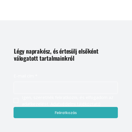
Légy naprakész, és értesülj elsőként
válogatott tartalmainkról
E-mail cím
*
Igen, szeretnék feliratkozni, és elfogadom az 
adatkezelést. 
Adatvédelmi tájékoztató
Feliratkozás