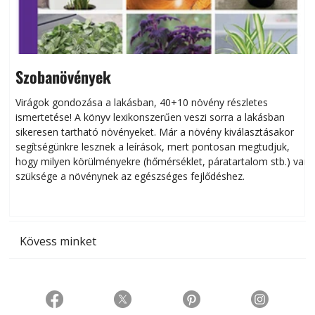
Szobanövények
Virágok gondozása a lakásban, 40+10 növény részletes
ismertetése! A könyv lexikonszerűen veszi sorra a lakásban
s
sikeresen tart­ha­tó növényeket. Már a növény kiválasztásakor
h
segítségünkre lesznek a leírások, mert pontosan megtudjuk,
k
hogy milyen körülményekre (hőmérséklet, páratartalom stb.) van
szüksége a növénynek az egészséges fejlődéshez.
t
Kövess minket