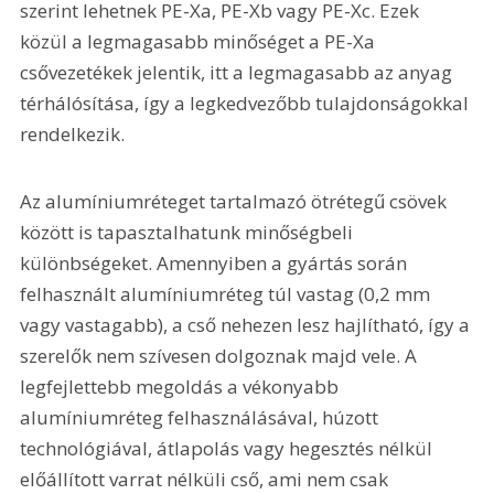
szerint lehetnek PE-Xa, PE-Xb vagy PE-Xc. Ezek 
közül a legmagasabb minőséget a PE-Xa 
csővezetékek jelentik, itt a legmagasabb az anyag 
térhálósítása, így a legkedvezőbb tulajdonságokkal 
rendelkezik.
Az alumíniumréteget tartalmazó ötrétegű csövek 
között is tapasztalhatunk minőségbeli 
különbségeket. Amennyiben a gyártás során 
felhasznált alumíniumréteg túl vastag (0,2 mm 
vagy vastagabb), a cső nehezen lesz hajlítható, így a 
szerelők nem szívesen dolgoznak majd vele. A 
legfejlettebb megoldás a vékonyabb 
alumíniumréteg felhasználásával, húzott 
technológiával, átlapolás vagy hegesztés nélkül 
előállított varrat nélküli cső, ami nem csak 