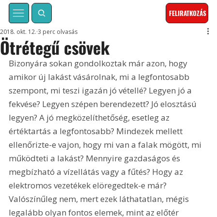
FELIRATKOZÁS
2018. okt. 12.
3 perc olvasás
Ötrétegű csövek
Bizonyára sokan gondolkoztak már azon, hogy 
amikor új lakást vásárolnak, mi a legfontosabb 
szempont, mi teszi igazán jó vétellé? Legyen jó a 
fekvése? Legyen szépen berendezett? Jó elosztású 
legyen? A jó megközelíthetőség, esetleg az 
értéktartás a legfontosabb? Mindezek mellett 
ellenőrizte-e vajon, hogy mi van a falak mögött, mi 
működteti a lakást? Mennyire gazdaságos és 
megbízható a vízellátás vagy a fűtés? Hogy az 
elektromos vezetékek elöregedtek-e már? 
Valószínűleg nem, mert ezek láthatatlan, mégis 
legalább olyan fontos elemek, mint az előtér 