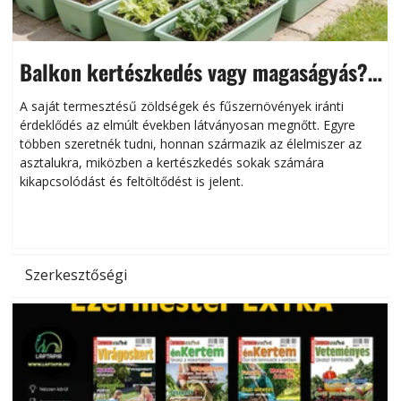
Balkon kertészkedés vagy magaságyás?
Helytakarékos kertészkedés
A saját termesztésű zöldségek és fűszernövények iránti
érdeklődés az elmúlt években látványosan megnőtt. Egyre
többen szeretnék tudni, honnan származik az élelmiszer az
l
asztalukra, miközben a kertészkedés sokak számára
kikapcsolódást és feltöltődést is jelent.
é
d
Szerkesztőségi