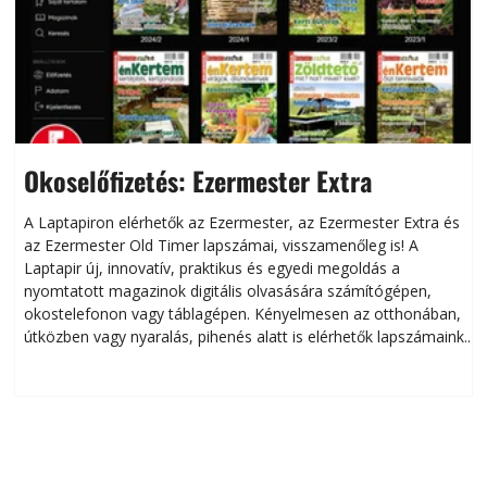
Okoselőfizetés: Ezermester Extra
A Laptapiron elérhetők az Ezermester, az Ezermester Extra és
az Ezermester Old Timer lapszámai, visszamenőleg is! A
Laptapir új, innovatív, praktikus és egyedi megoldás a
L
nyomtatott magazinok digitális olvasására számítógépen,
okostelefonon vagy táblagépen. Kényelmesen az otthonában,
útközben vagy nyaralás, pihenés alatt is elérhetők lapszámaink.
ú
Bárhol, bármikor, akár külföldön élve vagy dolgozva is
B
olvashatók az Ezermester lapszámai. A Laptapir kényelmes
megoldás, mert: – t