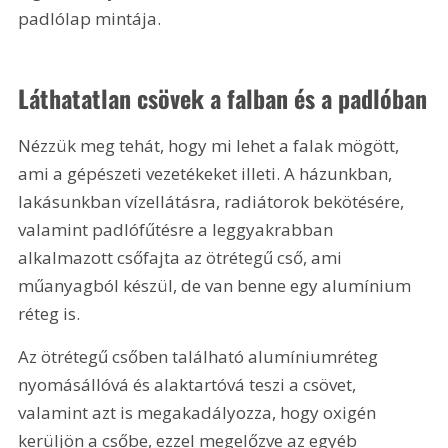
padlólap mintája.
Láthatatlan csövek a falban és a padlóban
Nézzük meg tehát, hogy mi lehet a falak mögött, 
ami a gépészeti vezetékeket illeti. A házunkban, 
lakásunkban vízellátásra, radiátorok bekötésére, 
valamint padlófűtésre a leggyakrabban 
alkalmazott csőfajta az ötrétegű cső, ami 
műanyagból készül, de van benne egy alumínium 
réteg is.
Az ötrétegű csőben található alumíniumréteg 
nyomásállóvá és alaktartóvá teszi a csövet, 
valamint azt is megakadályozza, hogy oxigén 
kerüljön a csőbe, ezzel megelőzve az egyéb 