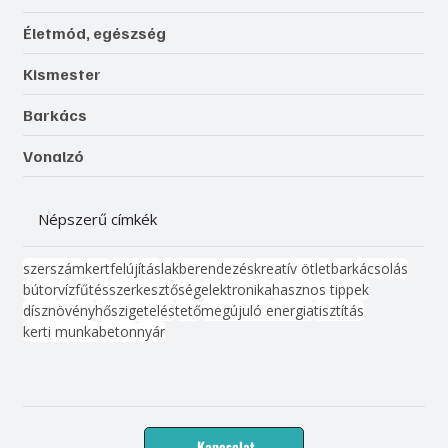
Életmód, egészség
Kismester
Barkács
Vonalzó
Népszerű címkék
szerszám
kert
felújítás
lakberendezés
kreatív ötlet
barkácsolás
bútor
víz
fűtés
szerkesztőség
elektronika
hasznos tippek
dísznövény
hőszigetelés
tető
megújuló energia
tisztítás
kerti munka
beton
nyár
Kapcsolat