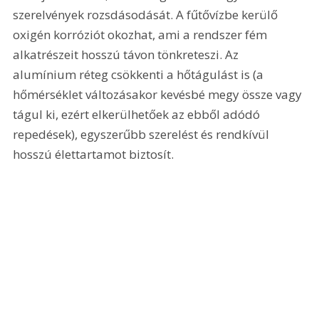
szerelvények rozsdásodását. A fűtővízbe kerülő 
oxigén korróziót okozhat, ami a rendszer fém 
alkatrészeit hosszú távon tönkreteszi. Az 
alumínium réteg csökkenti a hőtágulást is (a 
hőmérséklet változásakor kevésbé megy össze vagy 
tágul ki, ezért elkerülhetőek az ebből adódó 
repedések), egyszerűbb szerelést és rendkívül 
hosszú élettartamot biztosít.