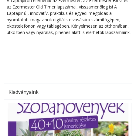
A Laptapiron elérhetők az Ezermester, az Ezermester Extra és
az Ezermester Old Timer lapszámai, visszamenőleg is! A
Laptapir új, innovatív, praktikus és egyedi megoldás a
L
nyomtatott magazinok digitális olvasására számítógépen,
okostelefonon vagy táblagépen. Kényelmesen az otthonában,
útközben vagy nyaralás, pihenés alatt is elérhetők lapszámaink.
ú
Bárhol, bármikor, akár külföldön élve vagy dolgozva is
B
olvashatók az Ezermester lapszámai. A Laptapir kényelmes
megoldás, mert: – t
Kiadványaink