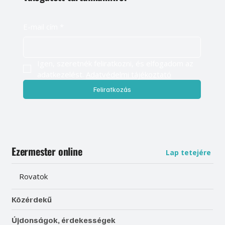
E-mail cím
*
Igen, szeretnék feliratkozni, és elfogadom az 
adatkezelést. 
Adatvédelmi tájékoztató
Feliratkozás
Ezermester online
Lap tetejére
Rovatok
Közérdekű
Újdonságok, érdekességek