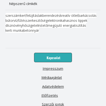
Népszerű címkék
szerszám
kert
felújítás
lakberendezés
kreatív ötlet
barkácsolás
bútor
víz
fűtés
szerkesztőség
elektronika
hasznos tippek
dísznövény
hőszigetelés
tető
megújuló energia
tisztítás
kerti munka
beton
nyár
Kapcsolat
Impresszum
Médiaajánlat
Adatvédelem
Előfizetés
Szerzői jogok