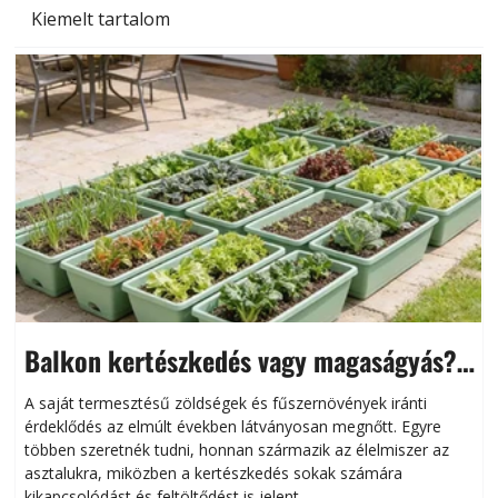
Kiemelt tartalom
Balkon kertészkedés vagy magaságyás?
Helytakarékos kertészkedés
A saját termesztésű zöldségek és fűszernövények iránti
érdeklődés az elmúlt években látványosan megnőtt. Egyre
többen szeretnék tudni, honnan származik az élelmiszer az
l
asztalukra, miközben a kertészkedés sokak számára
kikapcsolódást és feltöltődést is jelent.
é