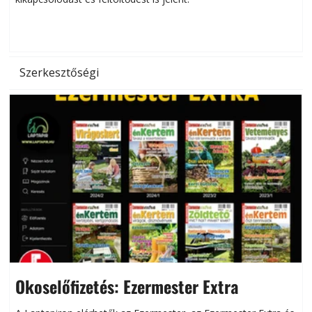
d
Szerkesztőségi
Okoselőfizetés: Ezermester Extra