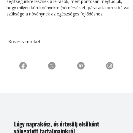
segítségünkre lesznek a leírások, mert pontosan megtudjuk,
k
hogy milyen körülményekre (hőmérséklet, páratartalom stb.) van
szüksége a növénynek az egészséges fejlődéshez.
t
Kövess minket
Légy naprakész, és értesülj elsőként
válogatott tartalmainkról