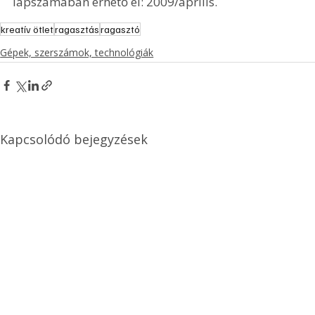
lapszámában érhető el: 2009/április.
kreatív ötlet
ragasztás
ragasztó
Gépek, szerszámok, technológiák
Kapcsolódó bejegyzések