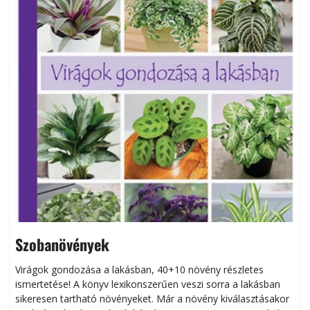
Szobanövények
Virágok gondozása a lakásban, 40+10 növény részletes
ismertetése! A könyv lexikonszerűen veszi sorra a lakásban
s
sikeresen tart­ha­tó növényeket. Már a növény kiválasztásakor
h