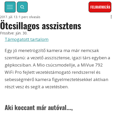
FELIRATKOZÁS
2017. júl. 13.
1 perc olvasás
Ötcsillagos asszisztens
Frissítve:
jún. 30.
Támogatott tartalom
Egy jó menetrögzítő kamera ma már nemcsak 
szemtanú: a vezető asszisztense, igazi társ egyben a 
gépkocsiban. A Mio csúcsmodellje, a MiVue 792 
WiFi Pro fejlett vezetéstámogató rendszerrel és 
sebességmérő kamera figyelmeztetésekkel aktívan 
részt vesz és segít a vezetésben.
Aki koccant már autóval...,