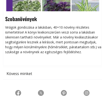
Szobanövények
Virágok gondozása a lakásban, 40+10 növény részletes
ismertetése! A könyv lexikonszerűen veszi sorra a lakásban
s
sikeresen tart­ha­tó növényeket. Már a növény kiválasztásakor
h
segítségünkre lesznek a leírások, mert pontosan megtudjuk,
k
hogy milyen körülményekre (hőmérséklet, páratartalom stb.) van
szüksége a növénynek az egészséges fejlődéshez.
t
Kövess minket