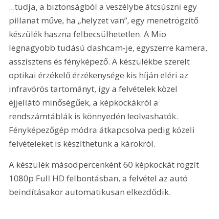
...tudja, a biztonságból a veszélybe átcsúszni egy 
pillanat műve, ha „helyzet van”, egy menetrögzítő 
készülék haszna felbecsülhetetlen. A Mio 
legnagyobb tudású dashcam-je, egyszerre kamera, 
asszisztens és fényképező. A készülékbe szerelt 
optikai érzékelő érzékenysége kis híján eléri az 
infravörös tartományt, így a felvételek közel 
éjjellátó minőségűek, a képkockákról a 
rendszámtáblák is könnyedén leolvashatók. 
Fényképezőgép módra átkapcsolva pedig közeli 
felvételeket is készíthetünk a károkról.
A készülék másodpercenként 60 képkockát rögzít 
1080p Full HD felbontásban, a felvétel az autó 
beindításakor automatikusan elkezdődik.