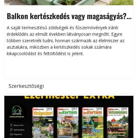
Balkon kertészkedés vagy magaságyás?
Helytakarékos kertészkedés
A saját termesztésű zöldségek és fűszernövények iránti
érdeklődés az elmúlt években látványosan megnőtt. Egyre
többen szeretnék tudni, honnan származik az élelmiszer az
l
asztalukra, miközben a kertészkedés sokak számára
kikapcsolódást és feltöltődést is jelent.
é
d
Szerkesztőségi