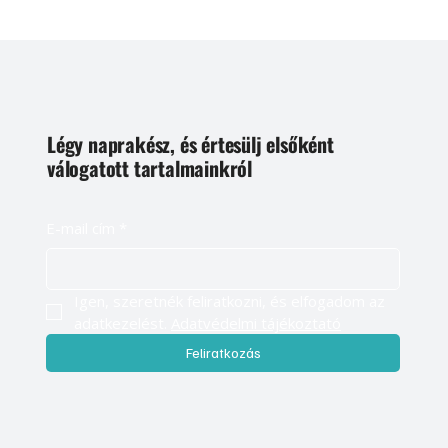
Légy naprakész, és értesülj elsőként
válogatott tartalmainkról
E-mail cím
*
Igen, szeretnék feliratkozni, és elfogadom az 
adatkezelést. 
Adatvédelmi tájékoztató
Feliratkozás