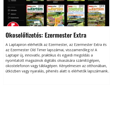
Okoselőfizetés: Ezermester Extra
A Laptapiron elérhetők az Ezermester, az Ezermester Extra és
az Ezermester Old Timer lapszámai, visszamenőleg is! A
Laptapir új, innovatív, praktikus és egyedi megoldás a
L
nyomtatott magazinok digitális olvasására számítógépen,
okostelefonon vagy táblagépen. Kényelmesen az otthonában,
útközben vagy nyaralás, pihenés alatt is elérhetők lapszámaink.
ú
Bárhol, bármikor, akár külföldön élve vagy dolgozva is
B
olvashatók az Ezermester lapszámai. A Laptapir kényelmes
megoldás, mert: – t