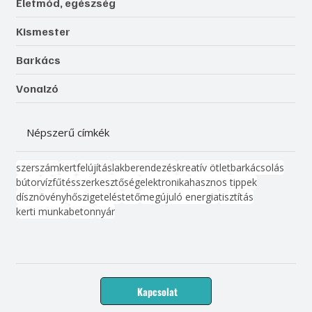
Életmód, egészség
Kismester
Barkács
Vonalzó
Népszerű címkék
szerszám
kert
felújítás
lakberendezés
kreatív ötlet
barkácsolás
bútor
víz
fűtés
szerkesztőség
elektronika
hasznos tippek
dísznövény
hőszigetelés
tető
megújuló energia
tisztítás
kerti munka
beton
nyár
Kapcsolat