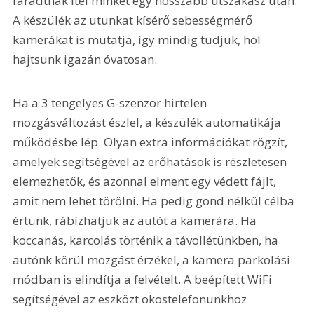
fáradtnak ítél minket egy hosszabb útszakasz után. 
A készülék az utunkat kísérő sebességmérő 
kamerákat is mutatja, így mindig tudjuk, hol 
hajtsunk igazán óvatosan.
Ha a 3 tengelyes G-szenzor hirtelen 
mozgásváltozást észlel, a készülék automatikája 
működésbe lép. Olyan extra információkat rögzít, 
amelyek segítségével az erőhatások is részletesen 
elemezhetők, és azonnal elment egy védett fájlt, 
amit nem lehet törölni. Ha pedig gond nélkül célba 
értünk, rábízhatjuk az autót a kamerára. Ha 
koccanás, karcolás történik a távollétünkben, ha 
autónk körül mozgást érzékel, a kamera parkolási 
módban is elindítja a felvételt. A beépített WiFi 
segítségével az eszközt okostelefonunkhoz 