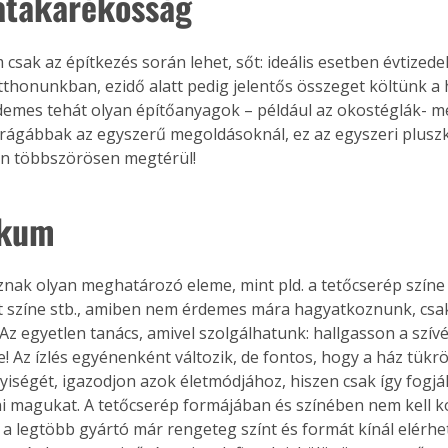
atakarékosság
 csak az építkezés során lehet, sőt: ideális esetben évtized
otthonunkban, ezidő alatt pedig jelentős összeget költünk a 
demes tehát olyan építőanyagok – például az okostéglák- me
rágábbak az egyszerű megoldásoknál, ez az egyszeri pluszk
n többszörösen megtérül!
ikum
nak olyan meghatározó eleme, mint pld. a tetőcserép színe 
t színe stb., amiben nem érdemes mára hagyatkoznunk, csa
Az egyetlen tanács, amivel szolgálhatunk: hallgasson a szívé
! Az ízlés egyénenként változik, de fontos, hogy a ház tükr
yiségét, igazodjon azok életmódjához, hiszen csak így fogj
ni magukat. A tetőcserép formájában és színében nem kell
n a legtöbb gyártó már rengeteg színt és formát kínál elérhe