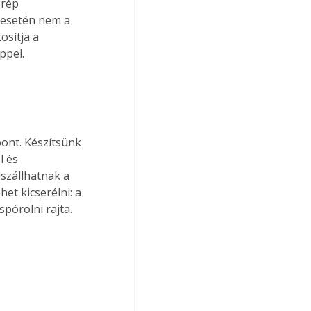
rép 
 esetén nem a 
osítja a 
ppel.
ont. Készítsünk 
 és 
szállhatnak a 
et kicserélni: a 
spórolni rajta.