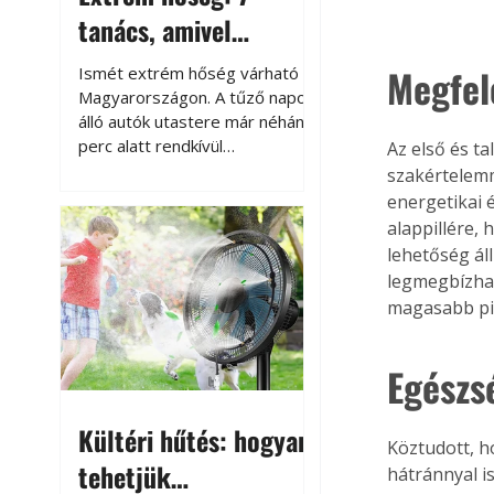
tanács, amivel
megóvhatjuk
Megfel
Ismét extrém hőség várható
autónkat a nyári
Magyarországon. A tűző napon
álló autók utastere már néhány
károktól
perc alatt rendkívül
Az első és ta
felmelegszik, és rövid időn belül
szakértelemm
akár a 60-70 °C-ot is
energetikai 
megközelítheti. Ez nemcsak a
alappillére,
beszállást teszi kellemetlenné,
lehetőség ál
hanem az autó állapotára és a
legmegbízha
benne hagyott tárgyakra is
magasabb pia
káros hatással lehet. Néhány
egyszerű óvintézkedéssel
azonban jelentősen
Egészs
csökkenthetjük a hőség káros
hatásait.
Kültéri hűtés: hogyan
Köztudott, h
tehetjük
hátránnyal is