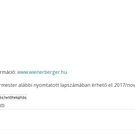
. A
megoldás,
rmáció: 
www.wienerberger.hu 
ermester alábbi nyomtatott lapszámában érhető el: 2017/no
és
tetőfelújítás
lom