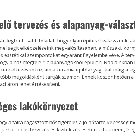
elő tervezés és alapanyag-válasz
lán legfontosabb feladat, hogy olyan építészt válasszunk, aki
el segít elképzeléseink megvalósításában, a műszaki, körny
és esztétikai szempontokat egyaránt figyelembe véve. A terv
 hogy a ház megfelelő alapanyagokból épüljön. Napjainkban
l rendelkezésünkre, ám a kerámia építőanyagokat máig a l
tóbb megoldásként tartják számon. Ennek köszönhetően a 
ci áron lehet értékesíteni.
éges lakókörnyezet
ogy a falra ragasztott hőszigetelés a jó hőtartó képesség m
 járhat hibás tervezés és kivitelezés esetén: a ház nem „léleg