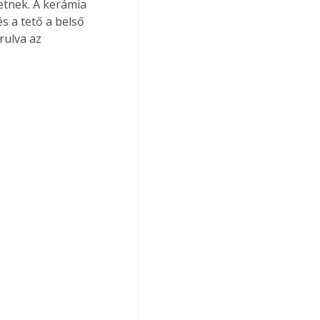
tnek. A kerámia 
 a tető a belső 
rulva az 