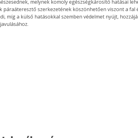
észesednek, melynek komoly egészségkárosító hatásai lehe
 páraáteresztő szerkezetének köszönhetően viszont a fal és
di, míg a külső hatásokkal szemben védelmet nyújt, hozzájá
javulásához.