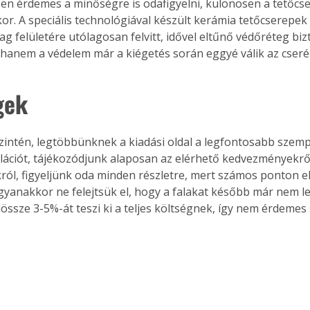
n érdemes a minőségre is odafigyelni, különösen a tetőcse
kor. A speciális technológiával készült kerámia tetőcserepek
g felületére utólagosan felvitt, idővel eltűnő védőréteg bizt
 hanem a védelem már a kiégetés során eggyé válik az cseré
Együtt jobban megéri!
Bővebb információ itt!
gek
k az
Együtt jobban megéri! A
mester
könyvek tetszőleges
er Old
párosítással kedvezményes
szintén, legtöbbünknek a kiadási oldal a legfontosabb szemp
áron, 0 Ft postaköltséggel
ptapir új,
megrendelhetők!
lációt, tájékozódjunk alaposan az elérhető kedvezményekről
és egyedi
ról, figyeljünk oda minden részletre, mert számos ponton el
tt
gyanakkor ne felejtsük el, hogy a falakat később már nem leh
lvasására
össze 3-5%-át teszi ki a teljes költségnek, így nem érdemes 
elefonon
nyelmesen
ben vagy
t is
. Bárhol,
ön élve
ashatók az