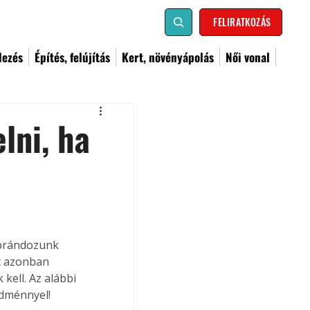
FELIRATKOZÁS
dezés
Építés, felújítás
Kert, növényápolás
Női vonal
lni, ha
brándozunk 
t azonban 
ell. Az alábbi 
edménnyel!