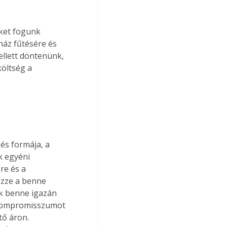
eket fogunk 
ház fűtésére és 
llett döntenünk, 
öltség a 
és formája, a 
k egyéni 
re és a 
özze a benne 
ák benne igazán 
 kompromisszumot 
tő áron. 