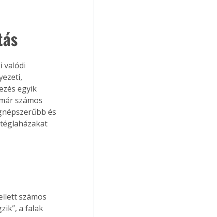
tás
 valódi 
ezeti, 
ezés egyik 
 már számos 
egnépszerűbb és 
téglaházakat 
ellett számos 
zik”, a falak 