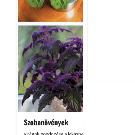
Hogyan válasszunk
fenntartható kert
Szobanövények
Virágoskert: k
teraszon, laká
Virágok gondozása a lakásban,