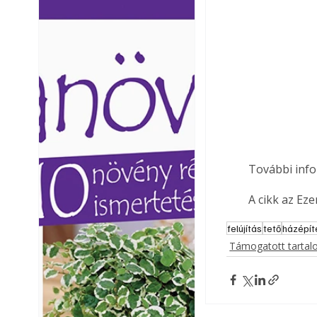
Ezermester lapszámai. A
Ezermester lapszámai
Laptapir kényelmes megoldás,
Laptapir kényelmes 
mert: – t
mert: – t
További info
A cikk az Ez
felújítás
tető
házépít
Támogatott tarta