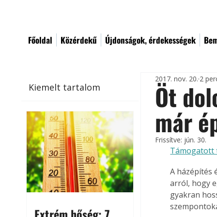
Főoldal
Közérdekű
Újdonságok, érdekességek
Bem
2017. nov. 20.
2 per
Öt dol
Kiemelt tartalom
már é
Frissítve:
jún. 30.
Támogatott 
A házépítés
arról, hogy 
gyakran hoss
szempontokat
Extrém hőség: 7