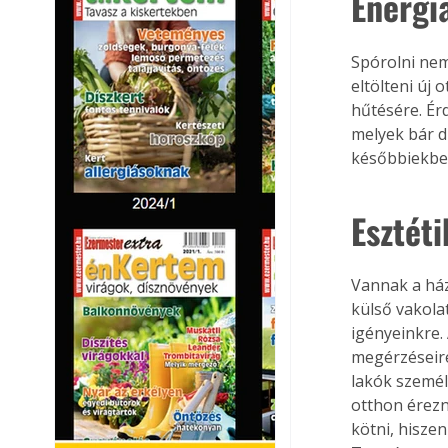
Energi
Spórolni nem
eltölteni új 
hűtésére. Ér
melyek bár d
későbbiekbe
Esztét
Vannak a ház
külső vakola
igényeinkre. 
megérzéseire
lakók személ
otthon érez
kötni, hisze