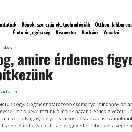
utatjuk
Gépek, szerszámok, technológiák
Otthon, lakberen
Életmód, egészség
Kismester
Barkács
Vonalzó
c olvasás
og, amire érdemes figye
pítkezünk
tartalom
 életünk egyik legmeghatározóbb eseménye: mindannyian á
egyszer majd beköltözünk álmaink házába. Az idáig vezető ú
zú és fáradságos, melyen számos buktatóval is számolnunk k
 szem előtt tartva biztosan elégedettek lehetünk a véger