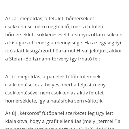
Az „a” megoldás, a felületi hőmérséklet 
csökkentése, nem megfelelő, mert a felületi 
hőmérséklet csökkenésével hatványozottan csökken 
a kisugárzott energia mennyisége. Ha az egységnyi 
idő alatt kisugárzott hőáramot H-val jelöljük, akkor 
a Stefan-Boltzmann-törvény így írható fel:
A „b” megoldás, a panelek fűtőfelületének 
csökkentése, ez a helyes, mert a teljesítmény 
csökkentésével nem csökken az aktív felület 
hőmérséklete, így a hatásfoka sem változik.
Az új „kétkörös” fűtőpanel szerkezetileg úgy lett 
kialakítva, hogy a grafit ellenállás (mely „termeli” a 