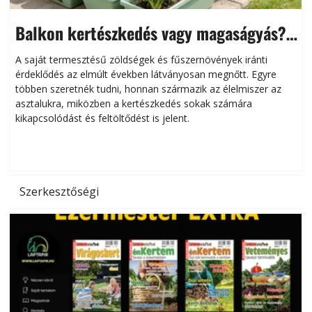
Balkon kertészkedés vagy magaságyás?
Helytakarékos kertészkedés
A saját termesztésű zöldségek és fűszernövények iránti
érdeklődés az elmúlt években látványosan megnőtt. Egyre
többen szeretnék tudni, honnan származik az élelmiszer az
l
asztalukra, miközben a kertészkedés sokak számára
kikapcsolódást és feltöltődést is jelent.
é
d
Szerkesztőségi