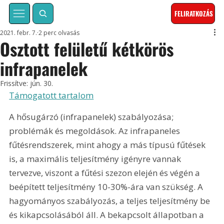
FELIRATKOZÁS
2021. febr. 7.
2 perc olvasás
Osztott felületű kétkörös
infrapanelek
Frissítve:
jún. 30.
Támogatott tartalom
A hősugárzó (infrapanelek) szabályozása; 
problémák és megoldások. Az infrapaneles 
fűtésrendszerek, mint ahogy a más típusú fűtések 
is, a maximális teljesítmény igényre vannak 
tervezve, viszont a fűtési szezon elején és végén a 
beépített teljesítmény 10-30%-ára van szükség. A 
hagyományos szabályozás, a teljes teljesítmény be 
és kikapcsolásából áll. A bekapcsolt állapotban a 