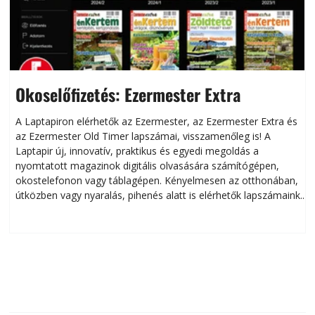
Okoselőfizetés: Ezermester Extra
A Laptapiron elérhetők az Ezermester, az Ezermester Extra és
az Ezermester Old Timer lapszámai, visszamenőleg is! A
Laptapir új, innovatív, praktikus és egyedi megoldás a
L
nyomtatott magazinok digitális olvasására számítógépen,
okostelefonon vagy táblagépen. Kényelmesen az otthonában,
útközben vagy nyaralás, pihenés alatt is elérhetők lapszámaink.
ú
Bárhol, bármikor, akár külföldön élve vagy dolgozva is
B
olvashatók az Ezermester lapszámai. A Laptapir kényelmes
megoldás, mert: – t