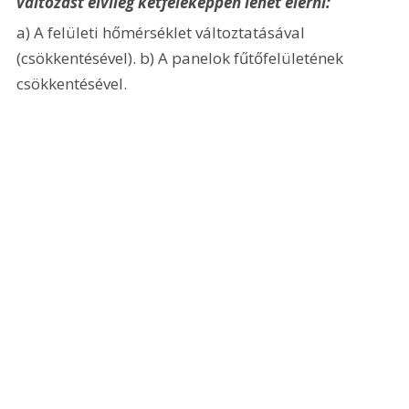
változást elvileg kétféleképpen lehet elérni:
a) A felületi hőmérséklet változtatásával 
(csökkentésével). b) A panelok fűtőfelületének 
csökkentésével.