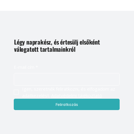
Légy naprakész, és értesülj elsőként
válogatott tartalmainkról
E-mail cím
*
Igen, szeretnék feliratkozni, és elfogadom az 
adatkezelést. 
Adatvédelmi tájékoztató
Feliratkozás