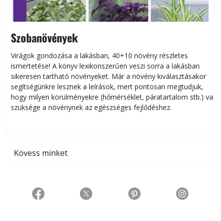
Szobanövények
Virágok gondozása a lakásban, 40+10 növény részletes
ismertetése! A könyv lexikonszerűen veszi sorra a lakásban
s
sikeresen tart­ha­tó növényeket. Már a növény kiválasztásakor
h
segítségünkre lesznek a leírások, mert pontosan megtudjuk,
k
hogy milyen körülményekre (hőmérséklet, páratartalom stb.) van
szüksége a növénynek az egészséges fejlődéshez.
t
Kövess minket