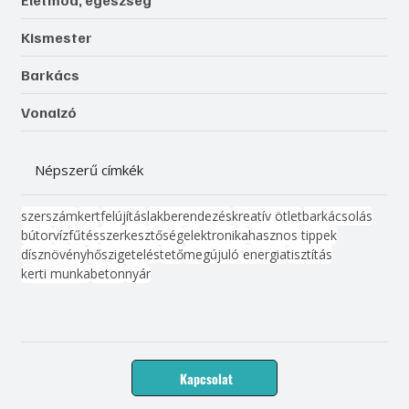
Életmód, egészség
Kismester
Barkács
Vonalzó
Népszerű címkék
szerszám
kert
felújítás
lakberendezés
kreatív ötlet
barkácsolás
bútor
víz
fűtés
szerkesztőség
elektronika
hasznos tippek
dísznövény
hőszigetelés
tető
megújuló energia
tisztítás
kerti munka
beton
nyár
Kapcsolat