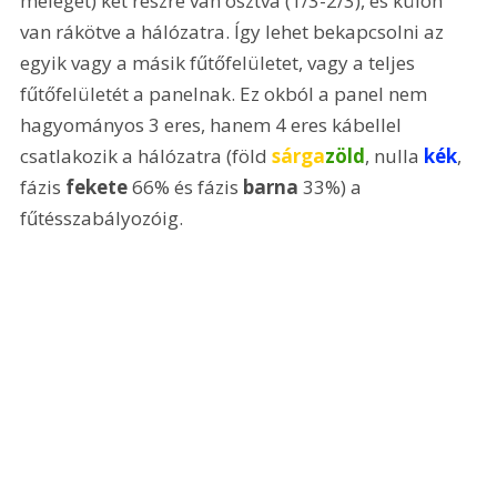
meleget) két részre van osztva (1/3-2/3), és külön 
van rákötve a hálózatra. Így lehet bekapcsolni az 
egyik vagy a másik fűtőfelületet, vagy a teljes 
fűtőfelületét a panelnak. Ez okból a panel nem 
hagyományos 3 eres, hanem 4 eres kábellel 
csatlakozik a hálózatra (föld 
sárga
zöld
, nulla 
kék
, 
fázis 
fekete
 66% és fázis 
barna 
33%) a 
fűtésszabályozóig. 