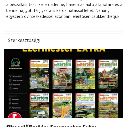
a beszállást teszi kellemetlenné, hanem az autó állapotára és a
benne hagyott tárgyakra is káros hatással lehet. Néhány
egyszerű óvintézkedéssel azonban jelentősen csökkenthetjük a
hőség káros hatásait.
l
Szerkesztőségi