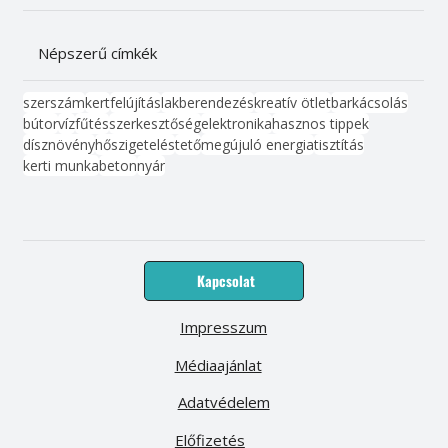
Népszerű címkék
szerszám
kert
felújítás
lakberendezés
kreatív ötlet
barkácsolás
bútor
víz
fűtés
szerkesztőség
elektronika
hasznos tippek
dísznövény
hőszigetelés
tető
megújuló energia
tisztítás
kerti munka
beton
nyár
Kapcsolat
Impresszum
Médiaajánlat
Adatvédelem
Előfizetés