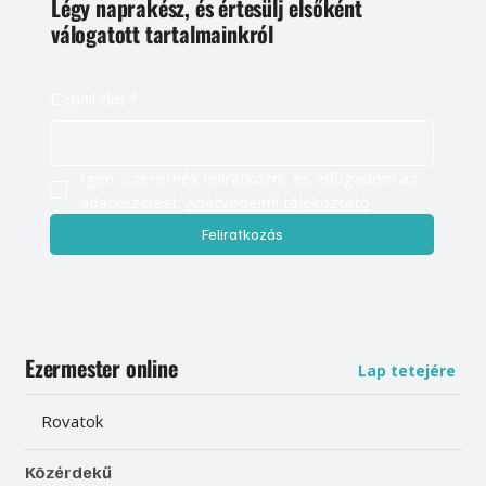
Légy naprakész, és értesülj elsőként
válogatott tartalmainkról
E-mail cím
*
Igen, szeretnék feliratkozni, és elfogadom az 
adatkezelést. 
Adatvédelmi tájékoztató
Feliratkozás
Ezermester online
Lap tetejére
Rovatok
Közérdekű