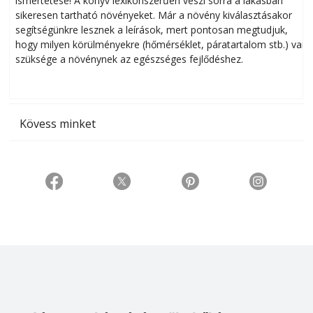
ismertetése! A könyv lexikonszerűen veszi sorra a lakásban
s
sikeresen tart­ha­tó növényeket. Már a növény kiválasztásakor
h
segítségünkre lesznek a leírások, mert pontosan megtudjuk,
k
hogy milyen körülményekre (hőmérséklet, páratartalom stb.) van
szüksége a növénynek az egészséges fejlődéshez.
t
Kövess minket