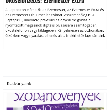
Okoselőfizetés: Ezermester Extra
A Laptapiron elérhetők az Ezermester, az Ezermester Extra és
az Ezermester Old Timer lapszámai, visszamenőleg is! A
Laptapir új, innovatív, praktikus és egyedi megoldás a
L
nyomtatott magazinok digitális olvasására számítógépen,
okostelefonon vagy táblagépen. Kényelmesen az otthonában,
útközben vagy nyaralás, pihenés alatt is elérhetők lapszámaink.
ú
Bárhol, bármikor, akár külföldön élve vagy dolgozva is
B
olvashatók az Ezermester lapszámai. A Laptapir kényelmes
megoldás, mert: – t
Kiadványaink