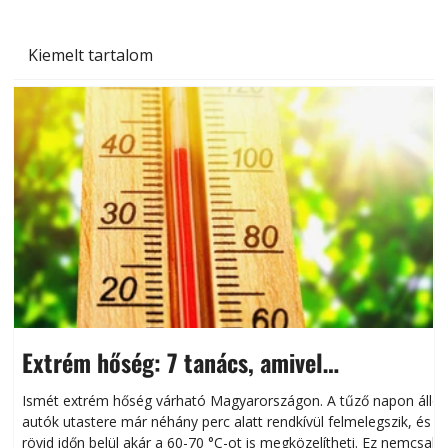
Kiemelt tartalom
Extrém hőség: 7 tanács, amivel
megóvhatjuk autónkat a nyári károktól
Ismét extrém hőség várható Magyarországon. A tűző napon álló
autók utastere már néhány perc alatt rendkívül felmelegszik, és
rövid időn belül akár a 60-70 °C-ot is megközelítheti. Ez nemcsak
n