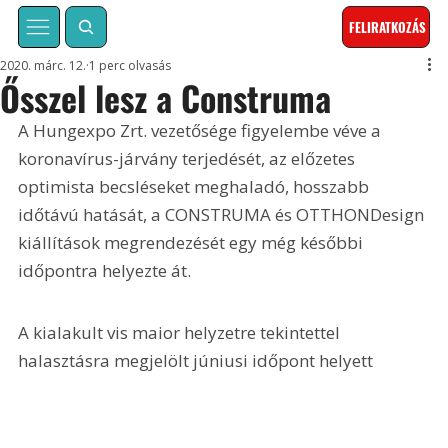
FELIRATKOZÁS
2020. márc. 12.
1 perc olvasás
Ősszel lesz a Construma
A Hungexpo Zrt. vezetősége figyelembe véve a 
koronavírus-járvány terjedését, az előzetes 
optimista becsléseket meghaladó, hosszabb 
időtávú hatását, a CONSTRUMA és OTTHONDesign 
kiállítások megrendezését egy még későbbi 
időpontra helyezte át. 
A kialakult vis maior helyzetre tekintettel 
halasztásra megjelölt júniusi időpont helyett 