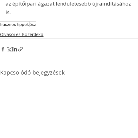
az építőipari ágazat lendületesebb újraindításához 
is. 
hasznos tippek
ősz
Olvasói és Közérdekű
Kapcsolódó bejegyzések