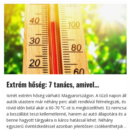
Extrém hőség: 7 tanács, amivel
megóvhatjuk autónkat a nyári károktól
Ismét extrém hőség várható Magyarországon. A tűző napon álló
autók utastere már néhány perc alatt rendkívül felmelegszik, és
rövid időn belül akár a 60-70 °C-ot is megközelítheti. Ez nemcsak
n
a beszállást teszi kellemetlenné, hanem az autó állapotára és a
benne hagyott tárgyakra is káros hatással lehet. Néhány
egyszerű óvintézkedéssel azonban jelentősen csökkenthetjük a