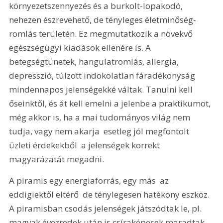
környezetszennyezés és a burkolt-lopakodó, 
nehezen észrevehető, de tényleges életminőség-
romlás területén. Ez megmutatkozik a növekvő 
egészségügyi kiadások ellenére is. A 
betegségtünetek, hangulatromlás, allergia, 
depresszió, túlzott indokolatlan fáradékonyság 
mindennapos jelenségekké váltak. Tanulni kell 
őseinktől, és át kell emelni a jelenbe a praktikumot, 
még akkor is, ha a mai tudományos világ nem 
tudja, vagy nem akarja  esetleg jól megfontolt 
üzleti érdekekből  a jelenségek korrekt 
magyarázatát megadni.
A piramis egy energiaforrás, egy más  az 
eddigiektől eltérő  de ténylegesen hatékony eszköz. 
A piramisban csodás jelenségek játszódtak le, pl. 
magvak évezredek után is csíraképesek maradtak, 