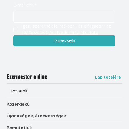
E-mail cím
*
Igen, szeretnék feliratkozni, és elfogadom az 
adatkezelést. 
Adatvédelmi tájékoztató
Feliratkozás
Ezermester online
Lap tetejére
Rovatok
Közérdekű
Újdonságok, érdekességek
Bemutatjuk