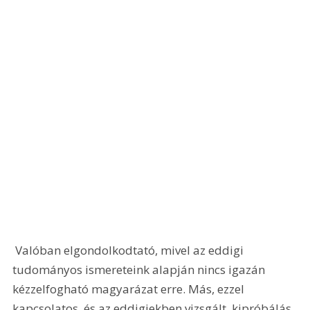
 Valóban elgondolkodtató, mivel az eddigi 
tudományos ismereteink alapján nincs igazán 
kézzelfogható magyarázat erre. Más, ezzel 
kapcsolatos, és az eddigiekben vizsgált, kipróbálás 