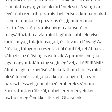
csodálatos gyógyulások történtek stb. A világban 
lévő több ezer db piramis  beleértve a kunhalmokat 
is  nem munkaerő pazarlás és gigantománia 
eredményei. A piramisenergia alapvetően 
megváltoztatja a víz, mint legfontosabb életvivő 
(adó) anyag tulajdonságait, és itt van a lényeg! Az 
élővilág túlnyomó része vízből épül fel, tehát ha víz 
változik, az élővilág is változik. A piramisenergia 
egy magyar találmány segítségével, a LAPPIRAMIS 
által megismerhetővé vált, kutatható lett, és mint 
olcsó termék szolgálja a közjót a nyitott, józan 
paraszti ésszel gondolkozó emberek számára. 
Sorozatunk erről szól, ebbeli eredményeinket 
osztjuk meg Önökkel, tisztelt Olvasóink.