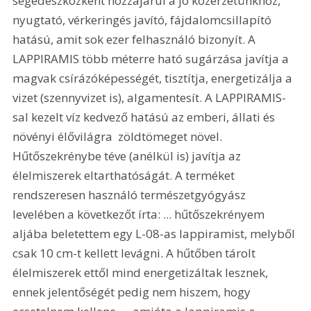
segédeszközként hozzájárul a jó közérzetünkhöz, 
nyugtató, vérkeringés javító, fájdalomcsillapító 
hatású, amit sok ezer felhasználó bizonyít. A 
LAPPIRAMIS több méterre ható sugárzása javítja a 
magvak csírázóképességét, tisztítja, energetizálja a 
vizet (szennyvizet is), algamentesít. A LAPPIRAMIS-
sal kezelt víz kedvező hatású az emberi, állati és 
növényi élővilágra  zöldtömeget növel. 
Hűtőszekrénybe téve (anélkül is) javítja az 
élelmiszerek eltarthatóságát. A terméket 
rendszeresen használó természetgyógyász 
levelében a következőt írta: ... hűtőszekrényem 
aljába beletettem egy L-08-as lappiramist, melyből 
csak 10 cm-t kellett levágni. A hűtőben tárolt 
élelmiszerek ettől mind energetizáltak lesznek, 
ennek jelentőségét pedig nem hiszem, hogy 