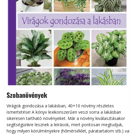
Szobanövények
Virágok gondozása a lakásban, 40+10 növény részletes
ismertetése! A könyv lexikonszerűen veszi sorra a lakásban
s
sikeresen tart­ha­tó növényeket. Már a növény kiválasztásakor
h
segítségünkre lesznek a leírások, mert pontosan megtudjuk,
k
hogy milyen körülményekre (hőmérséklet, páratartalom stb.) van