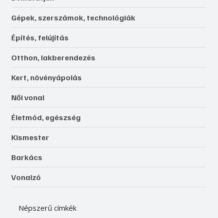
Gépek, szerszámok, technológiák
Építés, felújítás
Otthon, lakberendezés
Kert, növényápolás
Női vonal
Életmód, egészség
Kismester
Barkács
Vonalzó
Népszerű címkék