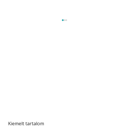
A varrógép és a varrás
Kiemelt tartalom