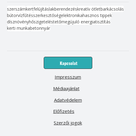
szerszám
kert
felújítás
lakberendezés
kreatív ötlet
barkácsolás
bútor
víz
fűtés
szerkesztőség
elektronika
hasznos tippek
dísznövény
hőszigetelés
tető
megújuló energia
tisztítás
kerti munka
beton
nyár
Kapcsolat
Impresszum
Médiaajánlat
Adatvédelem
Előfizetés
Szerzői jogok