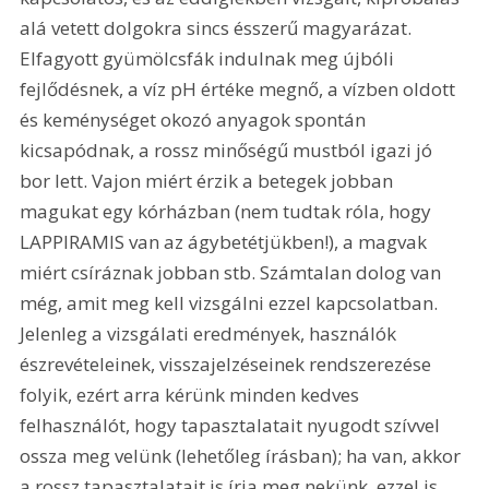
alá vetett dolgokra sincs ésszerű magyarázat. 
Elfagyott gyümölcsfák indulnak meg újbóli 
fejlődésnek, a víz pH értéke megnő, a vízben oldott 
és keménységet okozó anyagok spontán 
kicsapódnak, a rossz minőségű mustból igazi jó 
bor lett. Vajon miért érzik a betegek jobban 
magukat egy kórházban (nem tudtak róla, hogy 
LAPPIRAMIS van az ágybetétjükben!), a magvak 
miért csíráznak jobban stb. Számtalan dolog van 
még, amit meg kell vizsgálni ezzel kapcsolatban. 
Jelenleg a vizsgálati eredmények, használók 
észrevételeinek, visszajelzéseinek rendszerezése 
folyik, ezért arra kérünk minden kedves 
felhasználót, hogy tapasztalatait nyugodt szívvel 
ossza meg velünk (lehetőleg írásban); ha van, akkor 
a rossz tapasztalatait is írja meg nekünk, ezzel is 