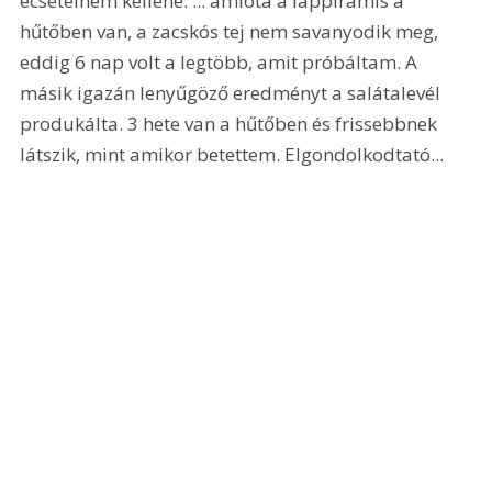
ecsetelnem kellene. ... amióta a lappiramis a 
hűtőben van, a zacskós tej nem savanyodik meg, 
eddig 6 nap volt a legtöbb, amit próbáltam. A 
másik igazán lenyűgöző eredményt a salátalevél 
produkálta. 3 hete van a hűtőben és frissebbnek 
látszik, mint amikor betettem. Elgondolkodtató... 