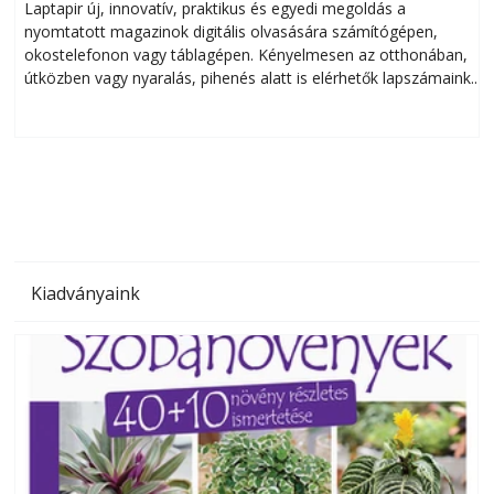
Laptapir új, innovatív, praktikus és egyedi megoldás a
L
nyomtatott magazinok digitális olvasására számítógépen,
okostelefonon vagy táblagépen. Kényelmesen az otthonában,
útközben vagy nyaralás, pihenés alatt is elérhetők lapszámaink.
ú
Bárhol, bármikor, akár külföldön élve vagy dolgozva is
B
olvashatók az Ezermester lapszámai. A Laptapir kényelmes
megoldás, mert: – t
Kiadványaink