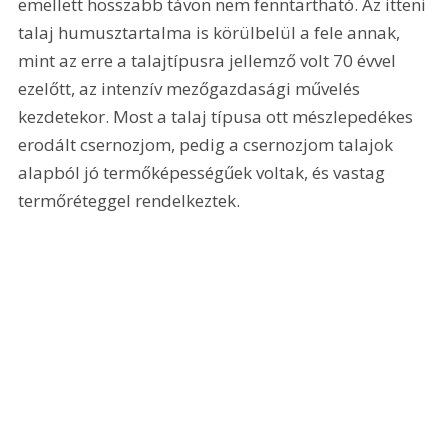
emellett hosszabb távon nem fenntartható. Az itteni 
talaj humusztartalma is körülbelül a fele annak, 
mint az erre a talajtípusra jellemző volt 70 évvel 
ezelőtt, az intenzív mezőgazdasági művelés 
kezdetekor. Most a talaj típusa ott mészlepedékes 
erodált csernozjom, pedig a csernozjom talajok 
alapból jó termőképességűek voltak, és vastag 
termőréteggel rendelkeztek.