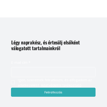
Légy naprakész, és értesülj elsőként
válogatott tartalmainkról
E-mail cím
*
Igen, szeretnék feliratkozni, és elfogadom az 
adatkezelést. 
Adatvédelmi tájékoztató
Feliratkozás