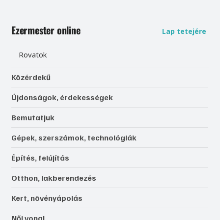
Ezermester online
Lap tetejére
Rovatok
Közérdekű
Újdonságok, érdekességek
Bemutatjuk
Gépek, szerszámok, technológiák
Építés, felújítás
Otthon, lakberendezés
Kert, növényápolás
Női vonal