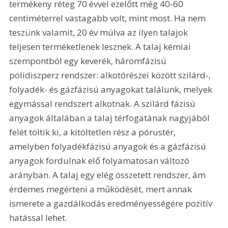
termékeny réteg 70 évvel ezelőtt még 40-60 
centiméterrel vastagabb volt, mint most. Ha nem 
teszünk valamit, 20 év múlva az ilyen talajok 
teljesen terméketlenek lesznek. A talaj kémiai 
szempontból egy keverék, háromfázisú 
polidiszperz rendszer: alkotórészei között szilárd-, 
folyadék- és gázfázisú anyagokat találunk, melyek 
egymással rendszert alkotnak. A szilárd fázisú 
anyagok általában a talaj térfogatának nagyjából 
felét töltik ki, a kitöltetlen rész a pórustér, 
amelyben folyadékfázisú anyagok és a gázfázisú 
anyagok fordulnak elő folyamatosan változó 
arányban. A talaj egy elég összetett rendszer, ám 
érdemes megérteni a működését, mert annak 
ismerete a gazdálkodás eredményességére pozitív 
hatással lehet.