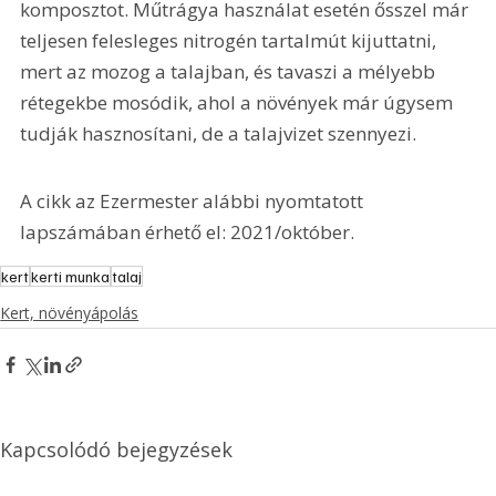
komposztot. Műtrágya használat esetén ősszel már 
teljesen felesleges nitrogén tartalmút kijuttatni, 
mert az mozog a talajban, és tavaszi a mélyebb 
rétegekbe mosódik, ahol a növények már úgysem 
tudják hasznosítani, de a talajvizet szennyezi.
A cikk az Ezermester alábbi nyomtatott 
lapszámában érhető el: 2021/október.
kert
kerti munka
talaj
Kert, növényápolás
Kapcsolódó bejegyzések