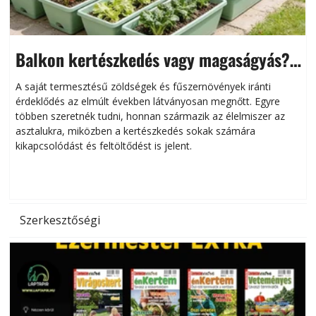
Balkon kertészkedés vagy magaságyás?
Helytakarékos kertészkedés
A saját termesztésű zöldségek és fűszernövények iránti
érdeklődés az elmúlt években látványosan megnőtt. Egyre
többen szeretnék tudni, honnan származik az élelmiszer az
l
asztalukra, miközben a kertészkedés sokak számára
kikapcsolódást és feltöltődést is jelent.
é
d
Szerkesztőségi