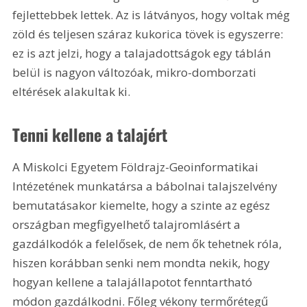
fejlettebbek lettek. Az is látványos, hogy voltak még 
zöld és teljesen száraz kukorica tövek is egyszerre: 
ez is azt jelzi, hogy a talajadottságok egy táblán 
belül is nagyon változóak, mikro-domborzati 
eltérések alakultak ki.
Tenni kellene a talajért
A Miskolci Egyetem Földrajz-Geoinformatikai 
Intézetének munkatársa a bábolnai talajszelvény 
bemutatásakor kiemelte, hogy a szinte az egész 
országban megfigyelhető talajromlásért a 
gazdálkodók a felelősek, de nem ők tehetnek róla, 
hiszen korábban senki nem mondta nekik, hogy 
hogyan kellene a talajállapotot fenntartható 
módon gazdálkodni. Főleg vékony termőrétegű 