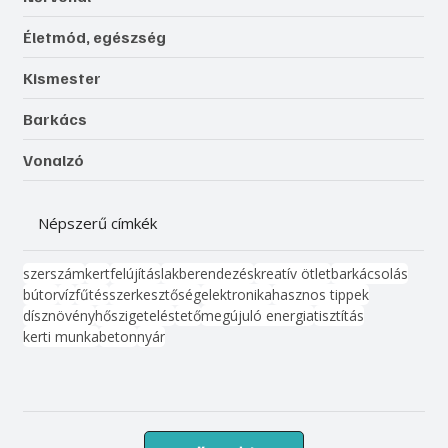
Életmód, egészség
Kismester
Barkács
Vonalzó
Népszerű címkék
szerszám
kert
felújítás
lakberendezés
kreatív ötlet
barkácsolás
bútor
víz
fűtés
szerkesztőség
elektronika
hasznos tippek
dísznövény
hőszigetelés
tető
megújuló energia
tisztítás
kerti munka
beton
nyár