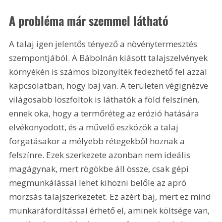
A probléma már szemmel látható
A talaj igen jelentős tényező a növénytermesztés 
szempontjából. A Bábolnán kiásott talajszelvények 
környékén is számos bizonyíték fedezhető fel azzal 
kapcsolatban, hogy baj van. A területen végignézve 
világosabb löszfoltok is láthatók a föld felszínén, 
ennek oka, hogy a termőréteg az erózió hatására 
elvékonyodott, és a művelő eszközök a talaj 
forgatásakor a mélyebb rétegekből hoznak a 
felszínre. Ezek szerkezete azonban nem ideális 
magágynak, mert rögökbe áll össze, csak gépi 
megmunkálással lehet kihozni belőle az apró 
morzsás talajszerkezetet. Ez azért baj, mert ez mind 
munkaráfordítással érhető el, aminek költsége van, 