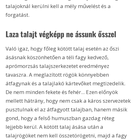
talajoknál kerülni kell a mély művelést és a 
forgatást.
Laza talajt végképp ne ássunk ősszel
Való igaz, hogy főleg kötött talaj esetén az őszi 
ásásnak köszönhetően a téli fagy kedvező, 
aprómorzsás talajszerkezetet eredményez 
tavaszra. A meglazított rögök könnyebben 
átfagynak és a talajlakó kártevőket megtizedelik. 
De nem minden fekete és fehér... Ezen előnyök 
mellett hátrány, hogy nem csak a káros szervezetek 
pusztulnak el az átfagyott talajban, hanem másik 
gond, hogy a felső humuszban gazdag réteg 
lejjebb kerül. A kötött talaj ásása után a 
talajrögöket nem kell összetörögetni, majd a fagy 