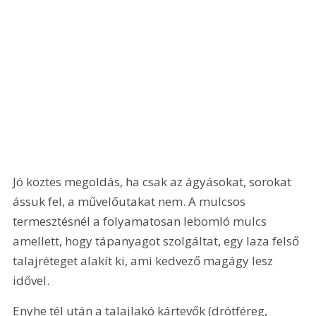
Jó köztes megoldás, ha csak az ágyásokat, sorokat 
ássuk fel, a művelőutakat nem. A mulcsos 
termesztésnél a folyamatosan lebomló mulcs 
amellett, hogy tápanyagot szolgáltat, egy laza felső 
talajréteget alakít ki, ami kedvező magágy lesz 
idővel.
Enyhe tél után a talajlakó kártevők (drótféreg, 