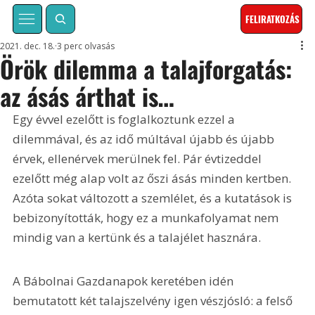
FELIRATKOZÁS
2021. dec. 18.
3 perc olvasás
Örök dilemma a talajforgatás:
az ásás árthat is…
Egy évvel ezelőtt is foglalkoztunk ezzel a 
dilemmával, és az idő múltával újabb és újabb 
érvek, ellenérvek merülnek fel. Pár évtizeddel 
ezelőtt még alap volt az őszi ásás minden kertben. 
Azóta sokat változott a szemlélet, és a kutatások is 
bebizonyították, hogy ez a munkafolyamat nem 
mindig van a kertünk és a talajélet hasznára.
A Bábolnai Gazdanapok keretében idén 
bemutatott két talajszelvény igen vészjósló: a felső 