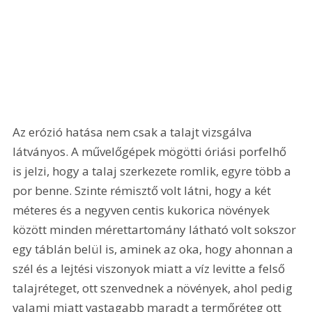
Az erózió hatása nem csak a talajt vizsgálva 
látványos. A művelőgépek mögötti óriási porfelhő 
is jelzi, hogy a talaj szerkezete romlik, egyre több a 
por benne. Szinte rémisztő volt látni, hogy a két 
méteres és a negyven centis kukorica növények 
között minden mérettartomány látható volt sokszor 
egy táblán belül is, aminek az oka, hogy ahonnan a 
szél és a lejtési viszonyok miatt a víz levitte a felső 
talajréteget, ott szenvednek a növények, ahol pedig 
valami miatt vastagabb maradt a termőréteg ott 