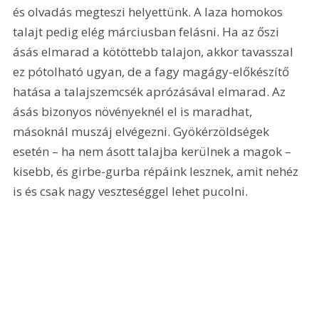
és olvadás megteszi helyettünk. A laza homokos 
talajt pedig elég márciusban felásni. Ha az őszi 
ásás elmarad a kötöttebb talajon, akkor tavasszal 
ez pótolható ugyan, de a fagy magágy-előkészítő 
hatása a talajszemcsék aprózásával elmarad. Az 
ásás bizonyos növényeknél el is maradhat, 
másoknál muszáj elvégezni. Gyökérzöldségek 
esetén – ha nem ásott talajba kerülnek a magok – 
kisebb, és girbe-gurba répáink lesznek, amit nehéz 
is és csak nagy veszteséggel lehet pucolni.