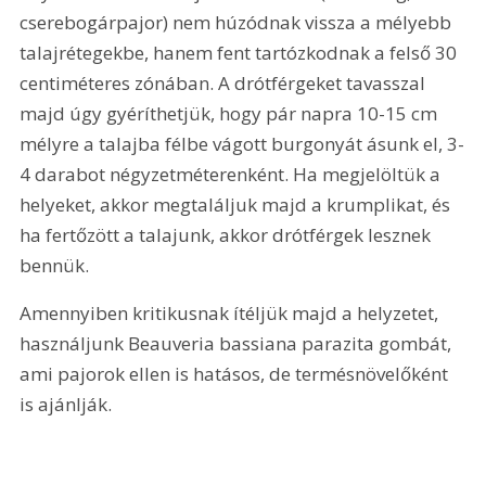
cserebogárpajor) nem húzódnak vissza a mélyebb 
talajrétegekbe, hanem fent tartózkodnak a felső 30 
centiméteres zónában. A drótférgeket tavasszal 
majd úgy gyéríthetjük, hogy pár napra 10-15 cm 
mélyre a talajba félbe vágott burgonyát ásunk el, 3-
4 darabot négyzetméterenként. Ha megjelöltük a 
helyeket, akkor megtaláljuk majd a krumplikat, és 
ha fertőzött a talajunk, akkor drótférgek lesznek 
bennük.
Amennyiben kritikusnak ítéljük majd a helyzetet, 
használjunk Beauveria bassiana parazita gombát, 
ami pajorok ellen is hatásos, de termésnövelőként 
is ajánlják.