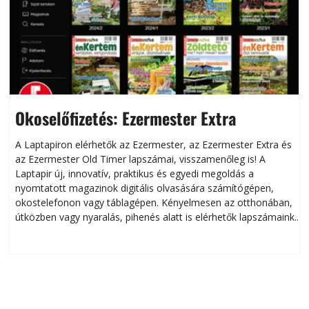
Okoselőfizetés: Ezermester Extra
A Laptapiron elérhetők az Ezermester, az Ezermester Extra és
az Ezermester Old Timer lapszámai, visszamenőleg is! A
Laptapir új, innovatív, praktikus és egyedi megoldás a
L
nyomtatott magazinok digitális olvasására számítógépen,
okostelefonon vagy táblagépen. Kényelmesen az otthonában,
útközben vagy nyaralás, pihenés alatt is elérhetők lapszámaink.
ú
Bárhol, bármikor, akár külföldön élve vagy dolgozva is
B
olvashatók az Ezermester lapszámai. A Laptapir kényelmes
megoldás, mert: – t