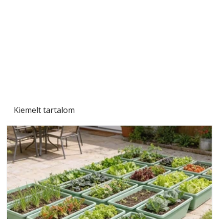
Szárazság a kertben – az aszály hatása a
növényekre és a védekezés lehetőségei
Kiemelt tartalom