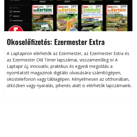
Okoselőfizetés: Ezermester Extra
A Laptapiron elérhetők az Ezermester, az Ezermester Extra és
az Ezermester Old Timer lapszámai, visszamenőleg is! A
Laptapir új, innovatív, praktikus és egyedi megoldás a
L
nyomtatott magazinok digitális olvasására számítógépen,
okostelefonon vagy táblagépen. Kényelmesen az otthonában,
útközben vagy nyaralás, pihenés alatt is elérhetők lapszámaink.
ú
Bárhol, bármikor, akár külföldön élve vagy dolgozva is
B
olvashatók az Ezermester lapszámai. A Laptapir kényelmes
megoldás, mert: – t