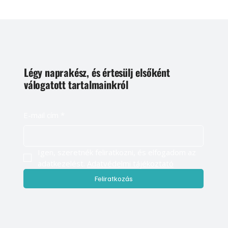
Légy naprakész, és értesülj elsőként
válogatott tartalmainkról
E-mail cím
*
Igen, szeretnék feliratkozni, és elfogadom az 
adatkezelést. 
Adatvédelmi tájékoztató
Feliratkozás