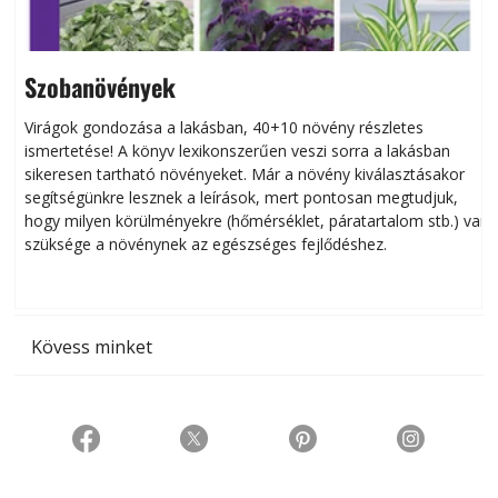
Szobanövények
Virágok gondozása a lakásban, 40+10 növény részletes
ismertetése! A könyv lexikonszerűen veszi sorra a lakásban
s
sikeresen tart­ha­tó növényeket. Már a növény kiválasztásakor
h
segítségünkre lesznek a leírások, mert pontosan megtudjuk,
k
hogy milyen körülményekre (hőmérséklet, páratartalom stb.) van
szüksége a növénynek az egészséges fejlődéshez.
t
Kövess minket