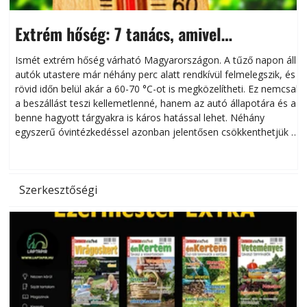
Extrém hőség: 7 tanács, amivel
megóvhatjuk autónkat a nyári károktól
Ismét extrém hőség várható Magyarországon. A tűző napon álló
autók utastere már néhány perc alatt rendkívül felmelegszik, és
rövid időn belül akár a 60-70 °C-ot is megközelítheti. Ez nemcsak
n
a beszállást teszi kellemetlenné, hanem az autó állapotára és a
benne hagyott tárgyakra is káros hatással lehet. Néhány
egyszerű óvintézkedéssel azonban jelentősen csökkenthetjük a
hőség káros hatásait.
l
Szerkesztőségi