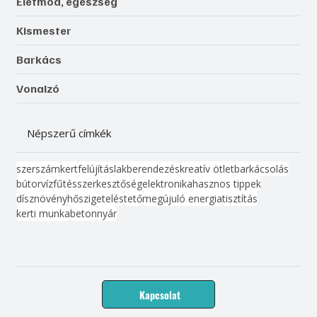
Életmód, egészség
Kismester
Barkács
Vonalzó
Népszerű címkék
szerszám
kert
felújítás
lakberendezés
kreatív ötlet
barkácsolás
bútor
víz
fűtés
szerkesztőség
elektronika
hasznos tippek
dísznövény
hőszigetelés
tető
megújuló energia
tisztítás
kerti munka
beton
nyár
Kapcsolat