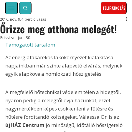
FELIRATKOZÁS
2016. nov. 9.
1 perc olvasás
Őrizze meg otthona melegét!
Frissítve:
jún. 30.
Támogatott tartalom
Az energiatakarékos lakókörnyezet kialakítása 
napjainkban már szinte alapvető elvárás, melynek 
egyik alapköve a homlokzati hőszigetelés.
A megfelelő hőtechnikai védelem télen a hidegtől, 
nyáron pedig a melegtől óvja házunkat, ezzel 
nagymértékben képes csökkenteni a fűtésre és 
hűtésre fordítandó költségeket. Válassza Ön is az 
újHÁZ Centrum
 jó minőségű, időtálló hőszigetelő 