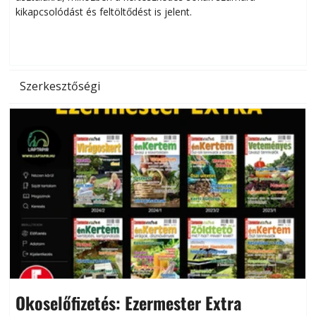
kikapcsolódást és feltöltődést is jelent.
é
d
Szerkesztőségi
Okoselőfizetés: Ezermester Extra