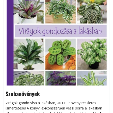
Szobanövények
Virágok gondozása a lakásban, 40+10 növény részletes
ismertetése! A könyv lexikonszerűen veszi sorra a lakásban
s