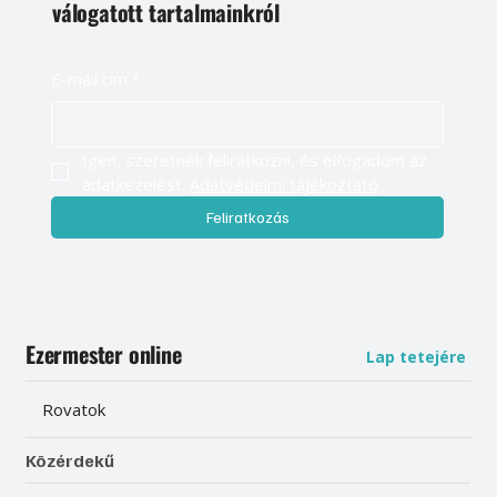
válogatott tartalmainkról
E-mail cím
*
Igen, szeretnék feliratkozni, és elfogadom az 
adatkezelést. 
Adatvédelmi tájékoztató
Feliratkozás
Ezermester online
Lap tetejére
Rovatok
Közérdekű