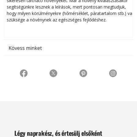
sikeresen tart­ha­tó növényeket. Már a növény kiválasztásakor
h
segítségünkre lesznek a leírások, mert pontosan megtudjuk,
k
hogy milyen körülményekre (hőmérséklet, páratartalom stb.) van
szüksége a növénynek az egészséges fejlődéshez.
t
Kövess minket
Légy naprakész, és értesülj elsőként