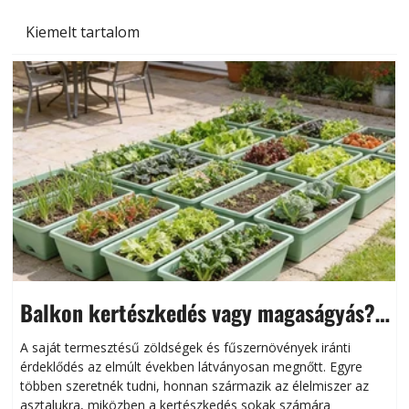
Kiemelt tartalom
Balkon kertészkedés vagy magaságyás?
Helytakarékos kertészkedés
A saját termesztésű zöldségek és fűszernövények iránti
érdeklődés az elmúlt években látványosan megnőtt. Egyre
többen szeretnék tudni, honnan származik az élelmiszer az
l
asztalukra, miközben a kertészkedés sokak számára