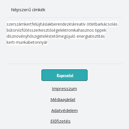
Népszerű címkék
szerszám
kert
felújítás
lakberendezés
kreatív ötlet
barkácsolás
bútor
víz
fűtés
szerkesztőség
elektronika
hasznos tippek
dísznövény
hőszigetelés
tető
megújuló energia
tisztítás
kerti munka
beton
nyár
Kapcsolat
Impresszum
Médiaajánlat
Adatvédelem
Előfizetés