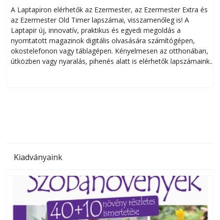
A Laptapiron elérhetők az Ezermester, az Ezermester Extra és
az Ezermester Old Timer lapszámai, visszamenőleg is! A
Laptapir új, innovatív, praktikus és egyedi megoldás a
L
nyomtatott magazinok digitális olvasására számítógépen,
okostelefonon vagy táblagépen. Kényelmesen az otthonában,
útközben vagy nyaralás, pihenés alatt is elérhetők lapszámaink.
ú
Bárhol, bármikor, akár külföldön élve vagy dolgozva is
B
olvashatók az Ezermester lapszámai. A Laptapir kényelmes
megoldás, mert: – t
Kiadványaink