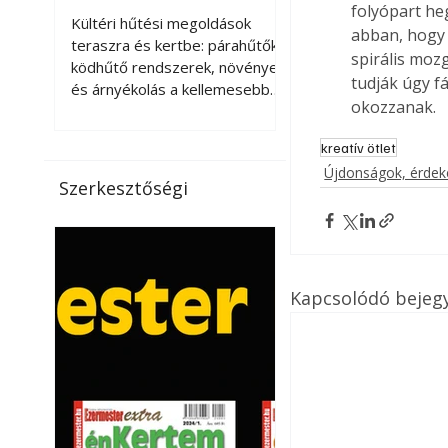
kellemesebbé a
folyópart he
Kültéri hűtési megoldások
abban, hogy 
teraszt és a kertet?
teraszra és kertbe: párahűtők,
spirális mozg
ködhűtő rendszerek, növények
tudják úgy f
és árnyékolás a kellemesebb
okozzanak.
nyári mikroklímáért. A kültéri
hűtés kérdése az utóbbi
kreatív ötlet
években egyre nagyobb
Újdonságok, érde
jelentőséget kapott, ahogy a
Szerkesztőségi
nyári hőhullámok gyakoribbá és
intenzívebbé váltak. Míg
korábban elsősorban a beltéri
klímaberendezések jelentették
a megoldást a meleg ellen, ma
Kapcsolódó bejeg
már egyre többen keresnek
olyan kültéri hűtési
lehetőségeket is, amelyek a
teraszok, erkélyek, kertek vagy
vendégl