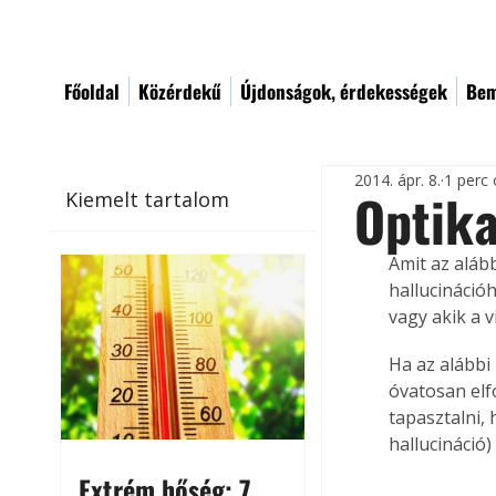
Főoldal
Közérdekű
Újdonságok, érdekességek
Bem
2014. ápr. 8.
1 perc 
Optika
Kiemelt tartalom
Amit az aláb
hallucinációh
vagy akik a 
Ha az alábbi
óvatosan elf
tapasztalni, 
hallucináció
Extrém hőség: 7