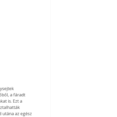
ysejtek 
ből, a fáradt 
t is. Ezt a 
ztalhatták 
 utána az egész 