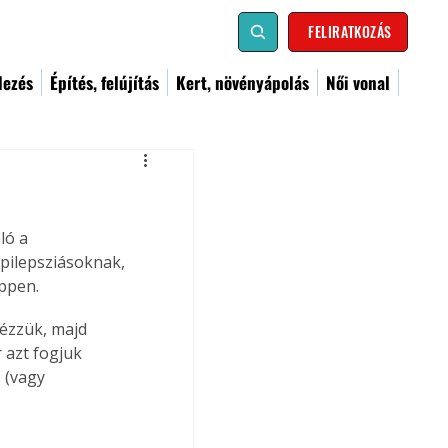
FELIRATKOZÁS
dezés
Építés, felújítás
Kert, növényápolás
Női vonal
ló a 
epilepsziásoknak, 
ppen. 
ézzük, majd 
 azt fogjuk 
 (vagy 