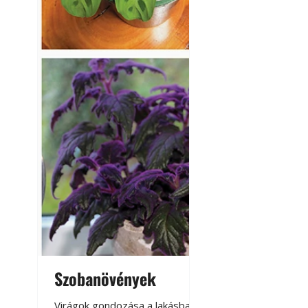
Szobanövények
Virágoskert: k
teraszon, laká
Virágok gondozása a lakásban,