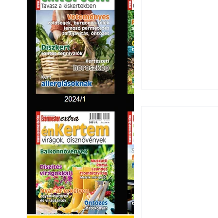
Széndioxid temető