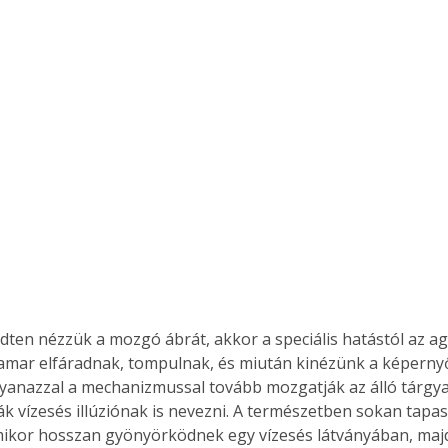
ten nézzük a mozgó ábrát, akkor a speciális hatástól az ag
amar elfáradnak, tompulnak, és miután kinézünk a képernyő
yanazzal a mechanizmussal tovább mozgatják az álló tárgyaka
ák vízesés illúziónak is nevezni. A természetben sokan tapas
ikor hosszan gyönyörködnek egy vízesés látványában, majd