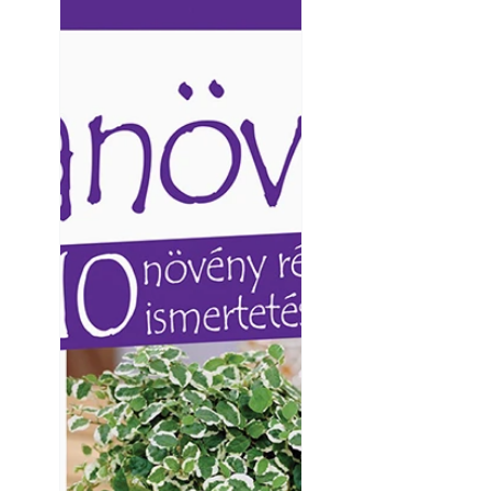
Ezermester lapszámai. A
Ezermester lapszámai
Laptapir kényelmes megoldás,
Laptapir kényelmes 
mert: – t
mert: – t