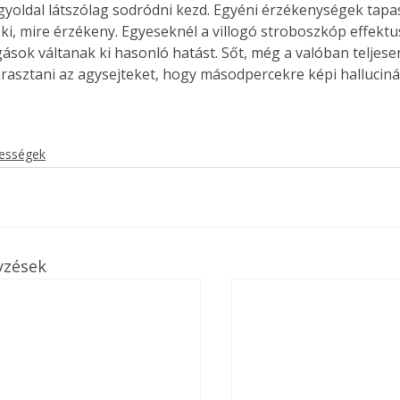
gyoldal látszólag sodródni kezd. Egyéni érzékenységek tapa
ki, mire érzékeny. Egyeseknél a villogó stroboszkóp effekt
ások váltanak ki hasonló hatást. Sőt, még a valóban teljesen 
árasztani az agysejteket, hogy másodpercekre képi halluciná
kességek
yzések