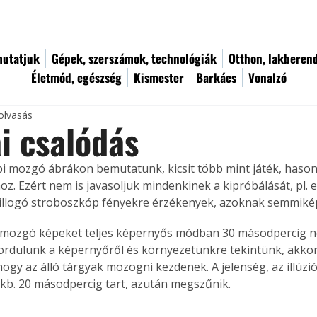
utatjuk
Gépek, szerszámok, technológiák
Otthon, lakberen
Életmód, egészség
Kismester
Barkács
Vonalzó
olvasás
i csalódás
bi mozgó ábrákon bemutatunk, kicsit több mint játék, hason
oz. Ezért nem is javasoljuk mindenkinek a kipróbálását, pl. 
villogó stroboszkóp fényekre érzékenyek, azoknak semmiké
 mozgó képeket teljes képernyős módban 30 másodpercig n
ordulunk a képernyőről és környezetünkre tekintünk, akkor
hogy az álló tárgyak mozogni kezdenek. A jelenség, az illúzió
) kb. 20 másodpercig tart, azután megszűnik.