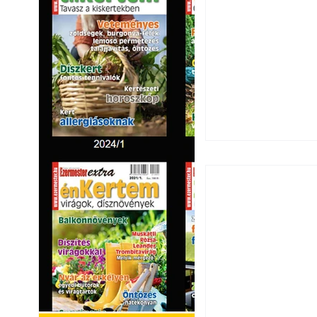
Széndioxid temető