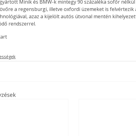
gyártott Minik és BMW-k mintegy 90 százaléka sofőr nélkül 
övőre a regensburgi, illetve oxfordi üzemeket is felvértezik
hnológiával, azaz a kijelölt autós útvonal mentén kihelyeze
dő rendszerrel.
tart
kességek
yzések