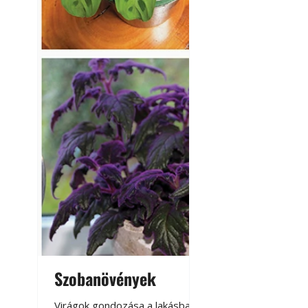
Szobanövények
Virágoskert: k
teraszon, laká
Virágok gondozása a lakásban,