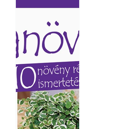
Ezermester lapszámai. A
Ezermester lapszámai
Laptapir kényelmes megoldás,
Laptapir kényelmes 
mert: – t
mert: – t