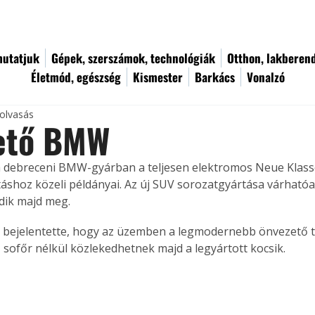
utatjuk
Gépek, szerszámok, technológiák
Otthon, lakberen
Életmód, egészség
Kismester
Barkács
Vonalzó
 olvasás
ető BMW
a debreceni BMW-gyárban a teljesen elektromos Neue Klasse
áshoz közeli példányai. Az új SUV sorozatgyártása várhatóan
dik majd meg.
bejelentette, hogy az üzemben a legmodernebb önvezető t
, sofőr nélkül közlekedhetnek majd a legyártott kocsik.