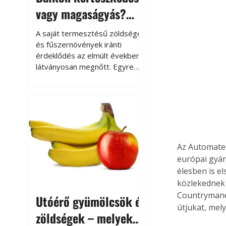
vagy magaságyás?
Helytakarékos
A saját termesztésű zöldségek
kertészkedés
és fűszernövények iránti
érdeklődés az elmúlt években
látványosan megnőtt. Egyre
többen szeretnék tudni, honnan
származik az élelmiszer az
asztalukra, miközben a
kertészkedés sokak számára
kikapcsolódást és feltöltődést
is jelent.
Az Automated
európai gyár
élesben is e
közlekednek 
Countrymane
Utóérő gyümölcsök és
útjukat, mel
zöldségek – melyek