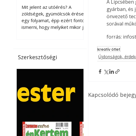
A Lipcsében 
érnek tovább leszedés
Mit jelent az utóérés? A
gyárban, és j
után?
zöldségek, gyümölcsök érése
önvezető tec
egy folyamat, épp ezért fontos
sorával műkö
ismerni, hogy melyiket mikor jó
leszedni. Meg kell különböztetni
forrás: infos
a gazdasági és a biológiai
érettséget. Például a
kreatív ötlet
paradicsomot sokszor
Szerkesztőségi
Újdonságok, érde
gazdasági érettségben, azaz
félig éretten szedik le, ezután
utaztatják hosszan, és még
pulton tartható kell legyen.
Utóérik eközben, de nem lesz
olyan ízű, mint amit a saját
Kapcsolódó bejeg
kertünkben, biológiai
érettségben szedünk le. Teljes
érettségben szedve nem
tárolható h