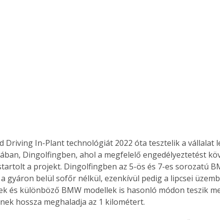
 Driving In-Plant technológiát 2022 óta tesztelik a vállalat
ában, Dingolfingben, ahol a megfelelő engedélyeztetést kö
lstartolt a projekt. Dingolfingben az 5-ös és 7-es sorozatú 
a gyáron belül sofőr nélkül, ezenkívül pedig a lipcsei üzem
k és különböző BMW modellek is hasonló módon teszik meg
ynek hossza meghaladja az 1 kilométert.