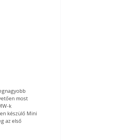
 legnagyobb 
vetően most 
BMW-k 
ben készülő Mini 
 az első 