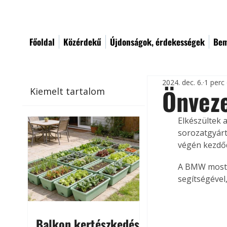
Főoldal
Közérdekű
Újdonságok, érdekességek
Bem
2024. dec. 6.
1 perc
Önvez
Kiemelt tartalom
Elkészültek 
sorozatgyárt
végén kezdő
A BMW most 
segítségével
Balkon kertészkedés