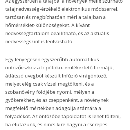
Az egyszerűen a talajba, a növények mellé szúrható 
talajnedvesség-érzékelő elektronikus módszerrel, 
tartósan és megbízhatóan méri a talajban a 
hőmérséklet-különbségeket. A kívánt 
nedvességtartalom beállítható, és az aktuális 
nedvességszint is leolvasható.
Egy lényegesen egyszerűbb automatikus 
öntözőeszköz a lopótökre emlékeztető formájú, 
átlátszó üvegből készült Infúzió virágöntöző, 
melyet elég csak vízzel megtölteni, és a 
szobanövény földjébe nyomi, mélyen a 
gyökerekhez, és az cseppenként, a növénynek 
megfelelő mértékben adagolja számára a 
folyadékot. Az öntözőbe tápoldatot is lehet tölteni, 
ha elutazunk, és nincs kire hagyni a cserepes 