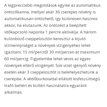
A legprecízebb megoldások egyike az automatikus 
öntözőkanna, mellyel akár 36 cserepes növény is 
automatikusan öntözhető, így különösen hasznos 
akkor, ha elutazunk. Az öntözést a beépített 
időkapcsoló naponta 1 percre aktiválja. A három 
különböző cseppelosztón keresztül a kijutó 
vízmennyiséget a növények vízigényéhez lehet 
igazítani; 15 ml/perctől 30 ml/percen át maximum 
60 ml/percig. Figyelembe lehet venni az egyes 
növények eltérő vízigényét. Sok vizet igénylő növény 
esetén akár 3 cseppelosztót is belehelyezhetünk a 
cserépbe. A védőburkolattal ellátott kisfeszültségű 
trafó beltéri és kültéri használatra egyaránt 
alkalmas.