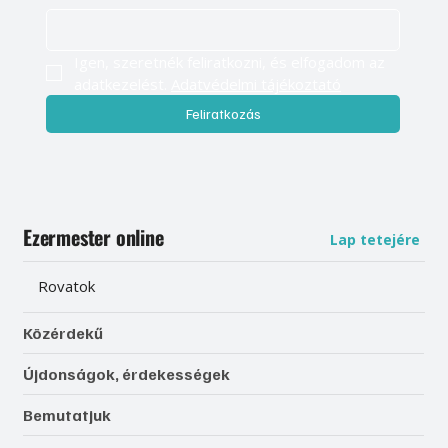
Igen, szeretnék feliratkozni, és elfogadom az 
adatkezelést. 
Adatvédelmi tájékoztató
Feliratkozás
Ezermester online
Lap tetejére
Rovatok
Közérdekű
Újdonságok, érdekességek
Bemutatjuk