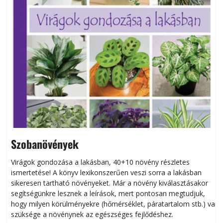
Szobanövények
Virágok gondozása a lakásban, 40+10 növény részletes
ismertetése! A könyv lexikonszerűen veszi sorra a lakásban
s
sikeresen tart­ha­tó növényeket. Már a növény kiválasztásakor
h
segítségünkre lesznek a leírások, mert pontosan megtudjuk,
k
hogy milyen körülményekre (hőmérséklet, páratartalom stb.) van
szüksége a növénynek az egészséges fejlődéshez.