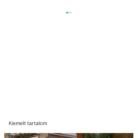
Szárazság a kertben – az aszály hatása a
növényekre és a védekezés lehetőségei
Kiemelt tartalom