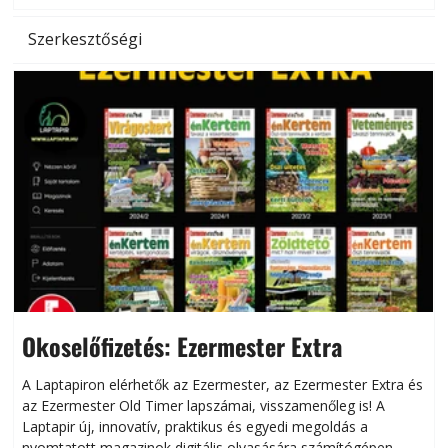
Szerkesztőségi
Okoselőfizetés: Ezermester Extra
A Laptapiron elérhetők az Ezermester, az Ezermester Extra és
az Ezermester Old Timer lapszámai, visszamenőleg is! A
Laptapir új, innovatív, praktikus és egyedi megoldás a
L
nyomtatott magazinok digitális olvasására számítógépen,