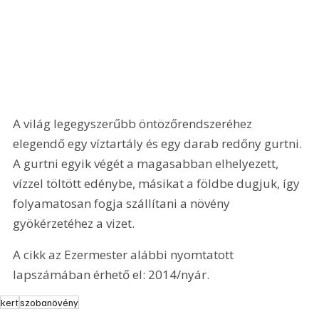
A világ legegyszerűbb öntözőrendszeréhez 
elegendő egy víztartály és egy darab redőny gurtni. 
A gurtni egyik végét a magasabban elhelyezett, 
vízzel töltött edénybe, másikat a földbe dugjuk, így 
folyamatosan fogja szállítani a növény 
gyökérzetéhez a vizet.
A cikk az Ezermester alábbi nyomtatott 
lapszámában érhető el: 2014/nyár.
kert
szobanövény