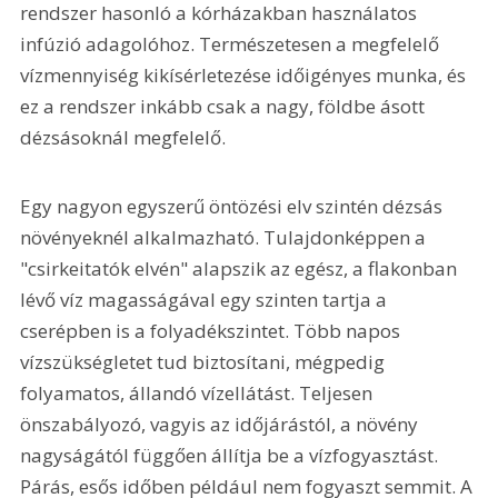
rendszer hasonló a kórházakban használatos 
infúzió adagolóhoz. Természetesen a megfelelő 
vízmennyiség kikísérletezése időigényes munka, és 
ez a rendszer inkább csak a nagy, földbe ásott 
dézsásoknál megfelelő.
Egy nagyon egyszerű öntözési elv szintén dézsás 
növényeknél alkalmazható. Tulajdonképpen a 
"csirkeitatók elvén" alapszik az egész, a flakonban 
lévő víz magasságával egy szinten tartja a 
cserépben is a folyadékszintet. Több napos 
vízszükségletet tud biztosítani, mégpedig 
folyamatos, állandó vízellátást. Teljesen 
önszabályozó, vagyis az időjárástól, a növény 
nagyságától függően állítja be a vízfogyasztást. 
Párás, esős időben például nem fogyaszt semmit. A 