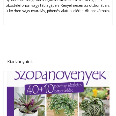
okostelefonon vagy táblagépen. Kényelmesen az otthonában,
útközben vagy nyaralás, pihenés alatt is elérhetők lapszámaink.
ú
Bárhol, bármikor, akár külföldön élve vagy dolgozva is
B
olvashatók az Ezermester lapszámai. A Laptapir kényelmes
megoldás, mert: – t
Kiadványaink