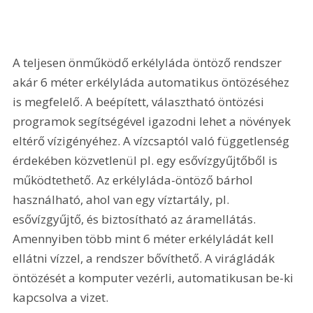
A teljesen önműködő erkélyláda öntöző rendszer 
akár 6 méter erkélyláda automatikus öntözéséhez 
is megfelelő. A beépített, választható öntözési 
programok segítségével igazodni lehet a növények 
eltérő vízigényéhez. A vízcsaptól való függetlenség 
érdekében közvetlenül pl. egy esővízgyűjtőből is 
működtethető. Az erkélyláda-öntöző bárhol 
használható, ahol van egy víztartály, pl. 
esővízgyűjtő, és biztosítható az áramellátás. 
Amennyiben több mint 6 méter erkélyládát kell 
ellátni vízzel, a rendszer bővíthető. A virágládák 
öntözését a komputer vezérli, automatikusan be-ki 
kapcsolva a vizet.