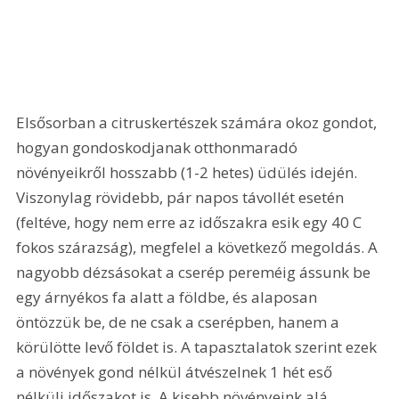
Elsősorban a citruskertészek számára okoz gondot, 
hogyan gondoskodjanak otthonmaradó 
növényeikről hosszabb (1-2 hetes) üdülés idején. 
Viszonylag rövidebb, pár napos távollét esetén 
(feltéve, hogy nem erre az időszakra esik egy 40 C 
fokos szárazság), megfelel a következő megoldás. A 
nagyobb dézsásokat a cserép pereméig ássunk be 
egy árnyékos fa alatt a földbe, és alaposan 
öntözzük be, de ne csak a cserépben, hanem a 
körülötte levő földet is. A tapasztalatok szerint ezek 
a növények gond nélkül átvészelnek 1 hét eső 
nélküli időszakot is. A kisebb növényeink alá 