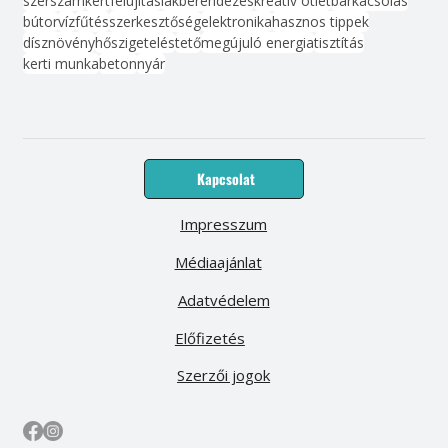
szerszám
kert
felújítás
lakberendezés
kreatív ötlet
barkácsolás
bútor
víz
fűtés
szerkesztőség
elektronika
hasznos tippek
dísznövény
hőszigetelés
tető
megújuló energia
tisztítás
kerti munka
beton
nyár
Kapcsolat
Impresszum
Médiaajánlat
Adatvédelem
Előfizetés
Szerzői jogok