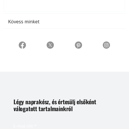
t
Kövess minket
Légy naprakész, és értesülj elsőként
válogatott tartalmainkról
E-mail cím
*