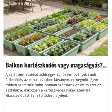
Balkon kertészkedés vagy magaságyás?
Helytakarékos kertészkedés
A saját termesztésű zöldségek és fűszernövények iránti
érdeklődés az elmúlt években látványosan megnőtt. Egyre
többen szeretnék tudni, honnan származik az élelmiszer az
l
asztalukra, miközben a kertészkedés sokak számára
kikapcsolódást és feltöltődést is jelent.
é
d