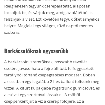
ideiglenesen tegyünk cserépalátétet, alaposan 
locsoljuk be, és várjuk meg, amíg az alátétből is 
felszívják a vizet. Ezt követően tegyük őket árnyékos 
helyre. Megfelel egy világos, tűző naptól mentes 
szoba is.
Barkácsolóknak egyszerűbb
A barkácsolni szeretőknek, hosszabb távollét 
esetére javasolható a fejre állított, felfüggesztett 
tartályból történő csepegtetéses módszer. Ebben 
az esetben egy legalább 2 l-es ballont töltsünk meg 
vízzel. A kifúrt kupakjába rögzítsünk gumicsövet, és 
a csövet egy szorítóval lássuk el. A csőből 
cseppenként jut a víz a cserép földjére. Ez a 