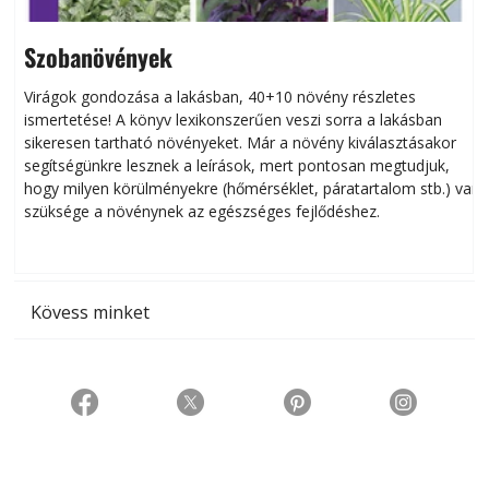
Szobanövények
Virágok gondozása a lakásban, 40+10 növény részletes
ismertetése! A könyv lexikonszerűen veszi sorra a lakásban
s
sikeresen tart­ha­tó növényeket. Már a növény kiválasztásakor
h
segítségünkre lesznek a leírások, mert pontosan megtudjuk,
k
hogy milyen körülményekre (hőmérséklet, páratartalom stb.) van
szüksége a növénynek az egészséges fejlődéshez.
t
Kövess minket