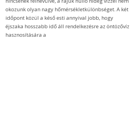
nincsenek felhevülve, a rájuk hulló hideg vízzel nem 
okozunk olyan nagy hőmérsékletkülönbséget. A két 
időpont közül a késő esti annyival jobb, hogy 
éjszaka hosszabb idő áll rendelkezésre az öntözővíz 
hasznosítására a