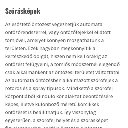
Szórásképek 
Az esőztető öntözést végezhetjük automata 
öntözőrendszerrel, vagy öntözőfejekkel ellátott 
tömlővel, amelyet könnyen mozgathatunk a 
területen. Ezek nagyban megkönnyítik a 
kertészkedő dolgát, hiszen nem kell órákig az 
öntözést felügyelni, a tömlős módszernél elegendő 
csak alkalmanként az öntözési területet változtatni. 
Az automata öntözésben alkalmazott szórófejek a 
rotoros és a spray típusok. Mindkettő a szórófej 
központjából kiinduló kör alakzat beöntözésére 
képes, illetve különböző méretű körcikkek 
öntözését is beállíthatjuk. Így viszonylag 
egyszerűen, a szórófej helyét és a szórásképet 