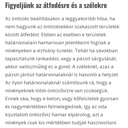
Figyeljünk az átfedésre és a szélekre
Az öntözés beállításakor a leggyakoribb hiba, ha 
nem hagyunk az öntözésekkor szakaszolt területek 
között átfedést. Ebben az esetben e területek 
határvonalain hamarosan jelentkezni fognak a 
növényeken a vízhiány tünetei. Tehát ha sávokban 
tapasztalunk lankadást, vagy a pázsit sárgulását, 
akkor valószínűleg ez a gond. A széleknél, azaz a 
pázsit-járóút határvonalaknál is hasonló a helyzet. 
Az ilyen határvonalaknál számítsunk rá, hogy a 
növényeknek több öntözővízre van szükségük. 
Ennek oka, hogy e beton, vagy kőfelületek gyorsan 
és nagymértékben felmelegednek, így az oda 
kijuttatott öntözővíz hamar elpárolog, azt a 
növények csak kis mértékben tudják hasznosítani. 