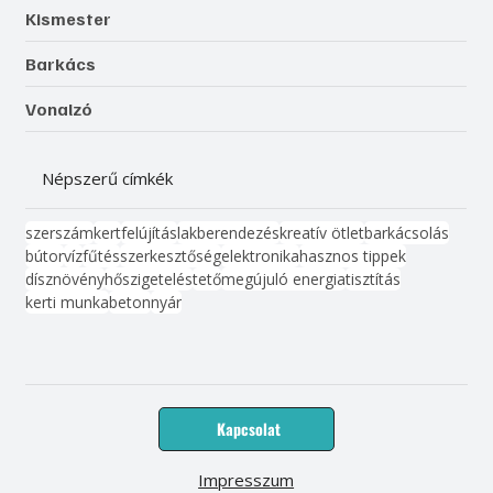
Kismester
Barkács
Vonalzó
Népszerű címkék
szerszám
kert
felújítás
lakberendezés
kreatív ötlet
barkácsolás
bútor
víz
fűtés
szerkesztőség
elektronika
hasznos tippek
dísznövény
hőszigetelés
tető
megújuló energia
tisztítás
kerti munka
beton
nyár
Kapcsolat
Impresszum