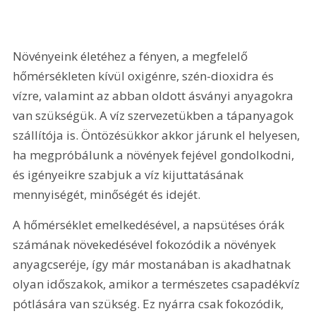
Növényeink életéhez a fényen, a megfelelő 
hőmérsékleten kívül oxigénre, szén-dioxidra és 
vízre, valamint az abban oldott ásványi anyagokra 
van szükségük. A víz szervezetükben a tápanyagok 
szállítója is. Öntözésükkor akkor járunk el helyesen, 
ha megpróbálunk a növények fejével gondolkodni, 
és igényeikre szabjuk a víz kijuttatásának 
mennyiségét, minőségét és idejét.
A hőmérséklet emelkedésével, a napsütéses órák 
számának növekedésével fokozódik a növények 
anyagcseréje, így már mostanában is akadhatnak 
olyan időszakok, amikor a természetes csapadékvíz 
pótlására van szükség. Ez nyárra csak fokozódik, 