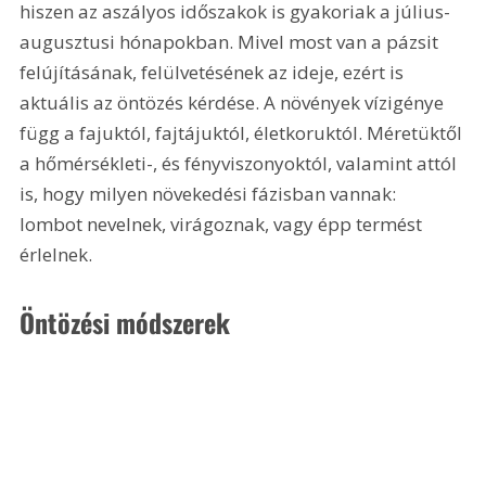
hiszen az aszályos időszakok is gyakoriak a július-
augusztusi hónapokban. Mivel most van a pázsit 
felújításának, felülvetésének az ideje, ezért is 
aktuális az öntözés kérdése. A növények vízigénye 
függ a fajuktól, fajtájuktól, életkoruktól. Méretüktől 
a hőmérsékleti-, és fényviszonyoktól, valamint attól 
is, hogy milyen növekedési fázisban vannak: 
lombot nevelnek, virágoznak, vagy épp termést 
érlelnek.
Öntözési módszerek