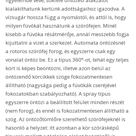
figyelembe véve, sokféle öntözési alakzatot 
kialakíthatunk kertünk adottságaihoz igazodva. A 
vízsugár hossza függ a nyomástól, és attól is, hogy 
milyen fúvókát használunk a szórófejen. Minél 
kisebb a fúvóka résátmérője, annál messzebb fogja 
kijuttatni a vizet a szerkezet. Automata öntözésnél 
a rotoros szórófej forog, és egyszerre csak egy 
vonalat öntöz be. Ez a típus 360°-ot, tehát egy teljes 
kört is képes beöntözni, illetve azon belül az 
öntözendő körcikkek szöge fokozatmentesen 
állítható (nagysága pedig a fúvókák cseréjével 
fokozatokban szabályozható). A spray típus 
egyszerre öntözi a beállított felület minden részét 
(nem forog), és ennél is fokozatmentesen állítható a 
szög. Az öntözőtömlőre szerelhető szórófejeknél is 
hasonló a helyzet: itt azonban a kör szórásképű 