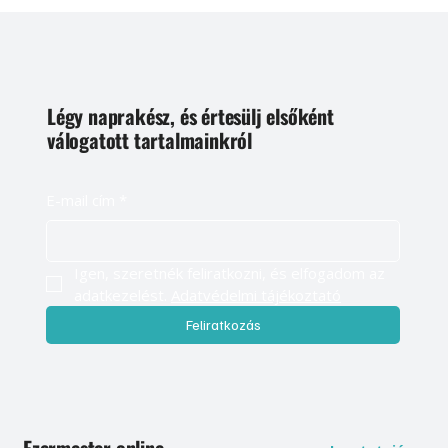
Légy naprakész, és értesülj elsőként
válogatott tartalmainkról
E-mail cím
*
Igen, szeretnék feliratkozni, és elfogadom az 
adatkezelést. 
Adatvédelmi tájékoztató
Feliratkozás
Ezermester online