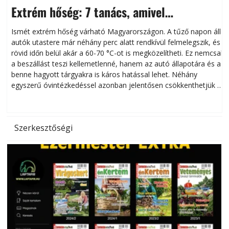
Extrém hőség: 7 tanács, amivel
megóvhatjuk autónkat a nyári károktól
Ismét extrém hőség várható Magyarországon. A tűző napon álló
autók utastere már néhány perc alatt rendkívül felmelegszik, és
rövid időn belül akár a 60-70 °C-ot is megközelítheti. Ez nemcsak
n
a beszállást teszi kellemetlenné, hanem az autó állapotára és a
benne hagyott tárgyakra is káros hatással lehet. Néhány
egyszerű óvintézkedéssel azonban jelentősen csökkenthetjük a
hőség káros hatásait.
l
Szerkesztőségi