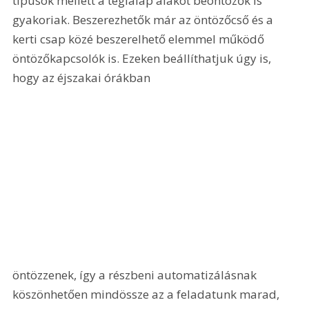
típusok mellett a téglalap alakot beöntözők is 
gyakoriak. Beszerezhetők már az öntözőcső és a 
kerti csap közé beszerelhető elemmel működő 
öntözőkapcsolók is. Ezeken beállíthatjuk úgy is, 
hogy az éjszakai órákban 
öntözzenek, így a részbeni automatizálásnak 
köszönhetően mindössze az a feladatunk marad, 