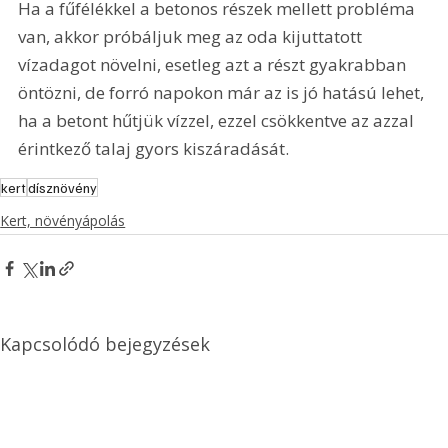
Ha a fűfélékkel a betonos részek mellett probléma 
van, akkor próbáljuk meg az oda kijuttatott 
vízadagot növelni, esetleg azt a részt gyakrabban 
öntözni, de forró napokon már az is jó hatású lehet, 
ha a betont hűtjük vízzel, ezzel csökkentve az azzal 
érintkező talaj gyors kiszáradását.
kert
dísznövény
Kert, növényápolás
Kapcsolódó bejegyzések