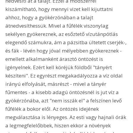
nedvesíti át a talajt. Ezzel a módszerrel 
kiszámítható, hogy mennyi vizet kell kijuttatni 
ahhoz, hogy a gyökérzónában a talajt 
átnedvesíthessük. Mivel a fűfélék viszonylag 
sekélyen gyökereznek, az esőztető vízutánpótlás 
elegendő számukra, ám a pázsitba ültetett cserjék-, 
és fák - lévén hogy jóval mélyebben gyökereznek - 
emellett alkalmanként árasztó öntözést is 
igényelnek. Ezért kell köréjük földből "tányért 
készíteni". Ez egyrészt megakadályozza a víz oldal 
irányú elfolyását, másrészt - mivel a tányér 
fűmentes - a kisebb adagú öntözésnél is jut víz a 
gyökérzónába, azt "nem isszák el" a felszínen levő 
fűfélék a bokor elől. Az öntözés idejének 
megválasztása is lényeges. Az esti vagy hajnali órák 
a legmegfelelőbbek, hiszen ekkor a növények 