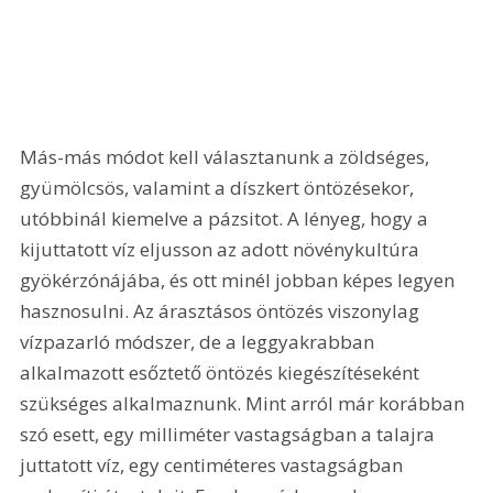
Más-más módot kell választanunk a zöldséges, 
gyümölcsös, valamint a díszkert öntözésekor, 
utóbbinál kiemelve a pázsitot. A lényeg, hogy a 
kijuttatott víz eljusson az adott növénykultúra 
gyökérzónájába, és ott minél jobban képes legyen 
hasznosulni. Az árasztásos öntözés viszonylag 
vízpazarló módszer, de a leggyakrabban 
alkalmazott esőztető öntözés kiegészítéseként 
szükséges alkalmaznunk. Mint arról már korábban 
szó esett, egy milliméter vastagságban a talajra 
juttatott víz, egy centiméteres vastagságban 