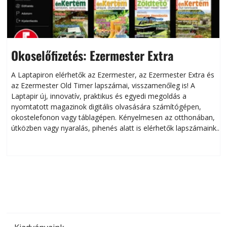
Okoselőfizetés: Ezermester Extra
A Laptapiron elérhetők az Ezermester, az Ezermester Extra és
az Ezermester Old Timer lapszámai, visszamenőleg is! A
Laptapir új, innovatív, praktikus és egyedi megoldás a
L
nyomtatott magazinok digitális olvasására számítógépen,
okostelefonon vagy táblagépen. Kényelmesen az otthonában,
útközben vagy nyaralás, pihenés alatt is elérhetők lapszámaink.
ú
Bárhol, bármikor, akár külföldön élve vagy dolgozva is
B
olvashatók az Ezermester lapszámai. A Laptapir kényelmes
megoldás, mert: – t