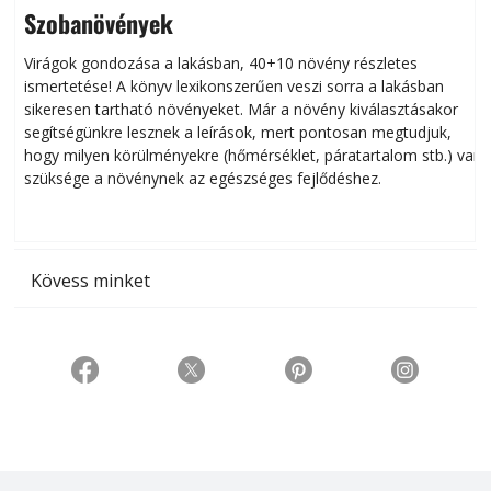
Szobanövények
Virágok gondozása a lakásban, 40+10 növény részletes
ismertetése! A könyv lexikonszerűen veszi sorra a lakásban
s
sikeresen tart­ha­tó növényeket. Már a növény kiválasztásakor
h
segítségünkre lesznek a leírások, mert pontosan megtudjuk,
k
hogy milyen körülményekre (hőmérséklet, páratartalom stb.) van
szüksége a növénynek az egészséges fejlődéshez.
t
Kövess minket