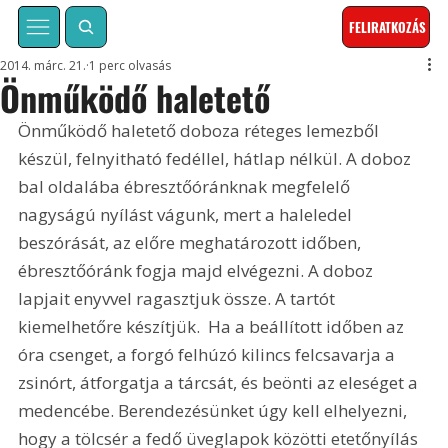
FELIRATKOZÁS
2014. márc. 21.
1 perc olvasás
Önműködő haletető
Önműködő haletető doboza réteges lemezből 
készül, felnyitható fedéllel, hátlap nélkül. A doboz 
bal oldalába ébresztőóránknak megfelelő 
nagyságú nyílást vágunk, mert a haleledel 
beszórását, az előre meghatározott időben, 
ébresztőóránk fogja majd elvégezni. A doboz 
lapjait enyvvel ragasztjuk össze. A tartót 
kiemelhetőre készítjük.  Ha a beállított időben az 
óra csenget, a forgó felhúzó kilincs felcsavarja a 
zsinórt, átforgatja a tárcsát, és beönti az eleséget a 
medencébe. Berendezésünket úgy kell elhelyezni, 
hogy a tölcsér a fedő üveglapok közötti etetőnyílás 