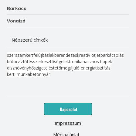
Barkács
Vonalzó
Népszerű címkék
szerszám
kert
felújítás
lakberendezés
kreatív ötlet
barkácsolás
bútor
víz
fűtés
szerkesztőség
elektronika
hasznos tippek
dísznövény
hőszigetelés
tető
megújuló energia
tisztítás
kerti munka
beton
nyár
Kapcsolat
Impresszum
Médiaajánlat