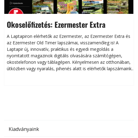
Okoselőfizetés: Ezermester Extra
A Laptapiron elérhetők az Ezermester, az Ezermester Extra és
az Ezermester Old Timer lapszámai, visszamenőleg is! A
Laptapir új, innovatív, praktikus és egyedi megoldás a
L
nyomtatott magazinok digitális olvasására számítógépen,
okostelefonon vagy táblagépen. Kényelmesen az otthonában,
útközben vagy nyaralás, pihenés alatt is elérhetők lapszámaink.
ú
Bárhol, bármikor, akár külföldön élve vagy dolgozva is
B
olvashatók az Ezermester lapszámai. A Laptapir kényelmes
megoldás, mert: – t
Kiadványaink