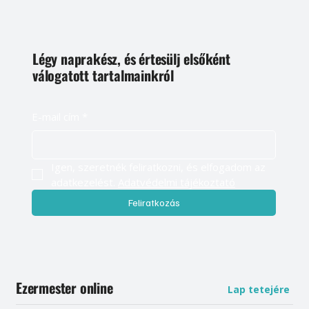
Légy naprakész, és értesülj elsőként
válogatott tartalmainkról
E-mail cím
*
Igen, szeretnék feliratkozni, és elfogadom az 
adatkezelést. 
Adatvédelmi tájékoztató
Feliratkozás
Ezermester online
Lap tetejére