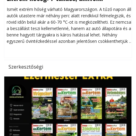
megóvhatjuk autónkat a nyári károktól
Ismét extrém hőség várható Magyarországon. A tűző napon álló
autók utastere már néhány perc alatt rendkívül felmelegszik, és
rövid időn belül akár a 60-70 °C-ot is megközelítheti. Ez nemcsak
n
a beszállást teszi kellemetlenné, hanem az autó állapotára és a
benne hagyott tárgyakra is káros hatással lehet. Néhány
egyszerű óvintézkedéssel azonban jelentősen csökkenthetjük a
hőség káros hatásait.
l
Szerkesztőségi