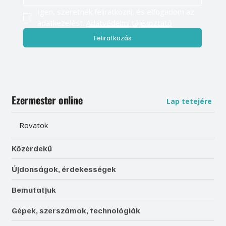
Igen, szeretnék feliratkozni, és elfogadom az 
adatkezelést. 
Adatvédelmi tájékoztató
Feliratkozás
Ezermester online
Lap tetejére
Rovatok
Közérdekű
Újdonságok, érdekességek
Bemutatjuk
Gépek, szerszámok, technológiák