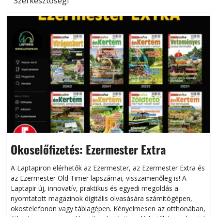
Szerkesztőségi
Okoselőfizetés: Ezermester Extra
A Laptapiron elérhetők az Ezermester, az Ezermester Extra és
az Ezermester Old Timer lapszámai, visszamenőleg is! A
Laptapir új, innovatív, praktikus és egyedi megoldás a
L
nyomtatott magazinok digitális olvasására számítógépen,
okostelefonon vagy táblagépen. Kényelmesen az otthonában,