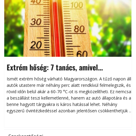
Extrém hőség: 7 tanács, amivel
megóvhatjuk autónkat a nyári károktól
Ismét extrém hőség várható Magyarországon. A tűző napon álló
autók utastere már néhány perc alatt rendkívül felmelegszik, és
rövid időn belül akár a 60-70 °C-ot is megközelítheti. Ez nemcsak
n
a beszállást teszi kellemetlenné, hanem az autó állapotára és a
benne hagyott tárgyakra is káros hatással lehet. Néhány
egyszerű óvintézkedéssel azonban jelentősen csökkenthetjük a
hőség káros hatásait.
l