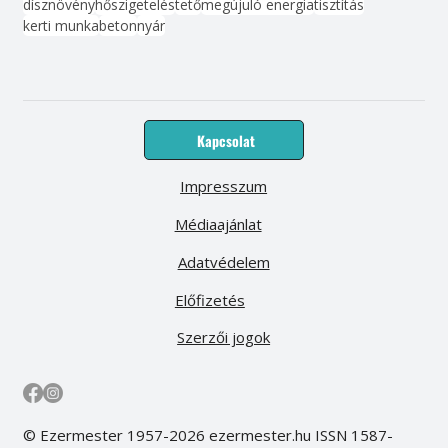
dísznövény
hőszigetelés
tető
megújuló energia
tisztítás
kerti munka
beton
nyár
Kapcsolat
Impresszum
Médiaajánlat
Adatvédelem
Előfizetés
Szerzői jogok
© Ezermester 1957-2026 ezermester.hu ISSN 1587-