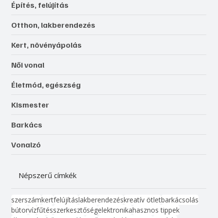
Építés, felújítás
Otthon, lakberendezés
Kert, növényápolás
Női vonal
Életmód, egészség
Kismester
Barkács
Vonalzó
Népszerű címkék
szerszám
kert
felújítás
lakberendezés
kreatív ötlet
barkácsolás
bútor
víz
fűtés
szerkesztőség
elektronika
hasznos tippek