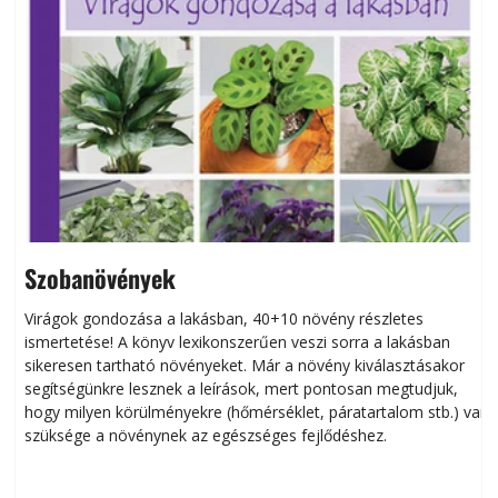
Szobanövények
Virágok gondozása a lakásban, 40+10 növény részletes
ismertetése! A könyv lexikonszerűen veszi sorra a lakásban
s
sikeresen tart­ha­tó növényeket. Már a növény kiválasztásakor
h
segítségünkre lesznek a leírások, mert pontosan megtudjuk,
k
hogy milyen körülményekre (hőmérséklet, páratartalom stb.) van
szüksége a növénynek az egészséges fejlődéshez.
t