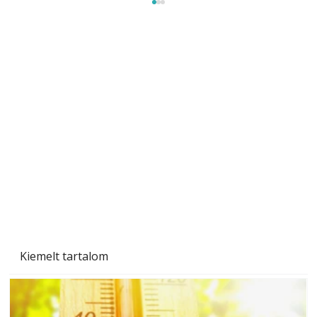
Újra a lőtér hangszigeteléséről
Kiemelt tartalom