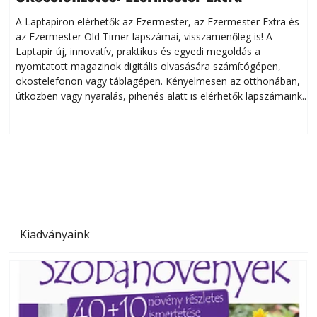
A Laptapiron elérhetők az Ezermester, az Ezermester Extra és
az Ezermester Old Timer lapszámai, visszamenőleg is! A
Laptapir új, innovatív, praktikus és egyedi megoldás a
L
nyomtatott magazinok digitális olvasására számítógépen,
okostelefonon vagy táblagépen. Kényelmesen az otthonában,
útközben vagy nyaralás, pihenés alatt is elérhetők lapszámaink.
ú
Bárhol, bármikor, akár külföldön élve vagy dolgozva is
B
olvashatók az Ezermester lapszámai. A Laptapir kényelmes
megoldás, mert: – t
Kiadványaink