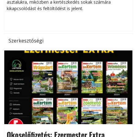
asztalukra, miközben a kertészkedés sokak számára
kikapcsolódást és feltöltődést is jelent.
é
d
Szerkesztőségi
Okoselőfizetés: Ezermester Extra