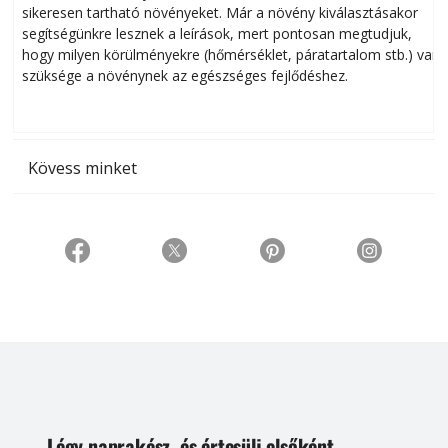
sikeresen tart­ha­tó növényeket. Már a növény kiválasztásakor
h
segítségünkre lesznek a leírások, mert pontosan megtudjuk,
k
hogy milyen körülményekre (hőmérséklet, páratartalom stb.) van
szüksége a növénynek az egészséges fejlődéshez.
t
Kövess minket
Légy naprakész, és értesülj elsőként