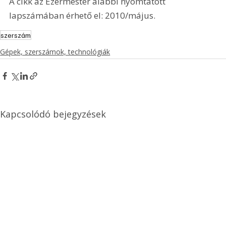
A cikk az Ezermester alábbi nyomtatott 
lapszámában érhető el: 2010/május.
szerszám
Gépek, szerszámok, technológiák
Kapcsolódó bejegyzések