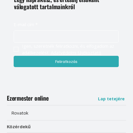
válogatott tartalmainkról
E-mail cím
*
Igen, szeretnék feliratkozni, és elfogadom az 
adatkezelést. 
Adatvédelmi tájékoztató
Feliratkozás
Ezermester online
Lap tetejére
Rovatok
Közérdekű