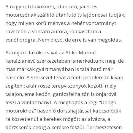
A nagyobb lakókocsi, utánfutó, jacht és 
motorcsónak szállító utánfutó tulajdonosai tudják, 
hogy milyen körülményes a nehéz vontatmányt 
rávezetni a vontató autóra, ráakasztani a 
vonóhorogra. Nem olcsó, de erre is van megoldás.
Az önjáró lakókocsival az Al-ko Mamut 
fantázianevű szerkezetében ismerkedtünk meg, de 
más márkák gyártmányában is található már 
hasonló. A szerkezet tehát a fenti problémán kíván 
segíteni; akár rossz terepviszonyok között, mély 
talajon, emelkedőn, garázsfelhajtón is önjáróvá 
teszi a vontatmányt. A meghajtás a régi "Dongó 
motorokhoz" hasonló dörzshajtással kapcsolódik 
rá közvetlenül a kerekek mögött az alvázra, a 
dörzskerék pedig a kerékre feszül. Természetesen 