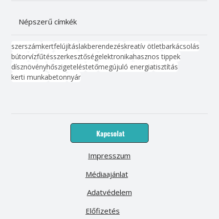
Népszerű címkék
szerszám
kert
felújítás
lakberendezés
kreatív ötlet
barkácsolás
bútor
víz
fűtés
szerkesztőség
elektronika
hasznos tippek
dísznövény
hőszigetelés
tető
megújuló energia
tisztítás
kerti munka
beton
nyár
Kapcsolat
Impresszum
Médiaajánlat
Adatvédelem
Előfizetés