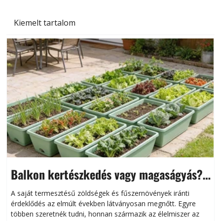
Kiemelt tartalom
Balkon kertészkedés vagy magaságyás?
Helytakarékos kertészkedés
A saját termesztésű zöldségek és fűszernövények iránti
érdeklődés az elmúlt években látványosan megnőtt. Egyre
többen szeretnék tudni, honnan származik az élelmiszer az
l