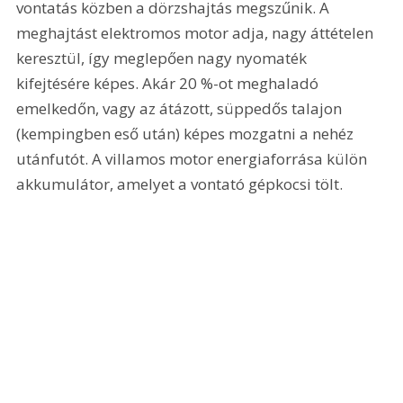
vontatás közben a dörzshajtás megszűnik. A 
meghajtást elektromos motor adja, nagy áttételen 
keresztül, így meglepően nagy nyomaték 
kifejtésére képes. Akár 20 %-ot meghaladó 
emelkedőn, vagy az átázott, süppedős talajon 
(kempingben eső után) képes mozgatni a nehéz 
utánfutót. A villamos motor energiaforrása külön 
akkumulátor, amelyet a vontató gépkocsi tölt.