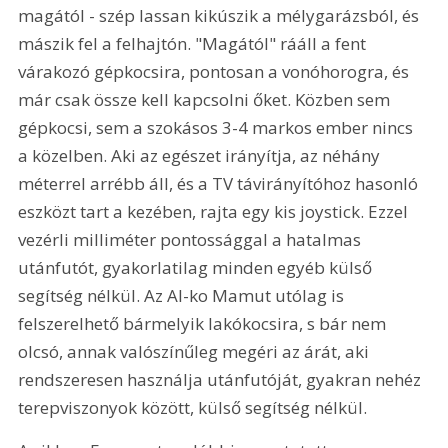
magától - szép lassan kikúszik a mélygarázsból, és 
mászik fel a felhajtón. "Magától" rááll a fent 
várakozó gépkocsira, pontosan a vonóhorogra, és 
már csak össze kell kapcsolni őket. Közben sem 
gépkocsi, sem a szokásos 3-4 markos ember nincs 
a közelben. Aki az egészet irányítja, az néhány 
méterrel arrébb áll, és a TV távirányítóhoz hasonló 
eszközt tart a kezében, rajta egy kis joystick. Ezzel 
vezérli milliméter pontossággal a hatalmas 
utánfutót, gyakorlatilag minden egyéb külső 
segítség nélkül. Az Al-ko Mamut utólag is 
felszerelhető bármelyik lakókocsira, s bár nem 
olcsó, annak valószínűleg megéri az árát, aki 
rendszeresen használja utánfutóját, gyakran nehéz 
terepviszonyok között, külső segítség nélkül. 