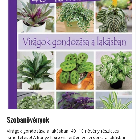
Szobanövények
Virágok gondozása a lakásban, 40+10 növény részletes
ismertetése! A könyv lexikonszerűen veszi sorra a lakásban
s