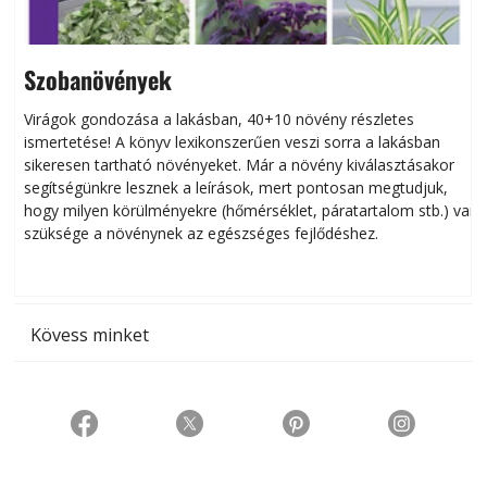
Szobanövények
Virágok gondozása a lakásban, 40+10 növény részletes
ismertetése! A könyv lexikonszerűen veszi sorra a lakásban
s
sikeresen tart­ha­tó növényeket. Már a növény kiválasztásakor
h
segítségünkre lesznek a leírások, mert pontosan megtudjuk,
k
hogy milyen körülményekre (hőmérséklet, páratartalom stb.) van
szüksége a növénynek az egészséges fejlődéshez.
t
Kövess minket