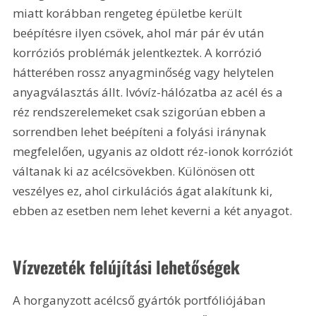
miatt korábban rengeteg épületbe került 
beépítésre ilyen csövek, ahol már pár év után 
korróziós problémák jelentkeztek. A korrózió 
hátterében rossz anyagminőség vagy helytelen 
anyagválasztás állt. Ivóvíz-hálózatba az acél és a 
réz rendszerelemeket csak szigorúan ebben a 
sorrendben lehet beépíteni a folyási iránynak 
megfelelően, ugyanis az oldott réz-ionok korróziót 
váltanak ki az acélcsövekben. Különösen ott 
veszélyes ez, ahol cirkulációs ágat alakítunk ki, 
ebben az esetben nem lehet keverni a két anyagot.
Vízvezeték felújítási lehetőségek
A horganyzott acélcső gyártók portfólió­jában 