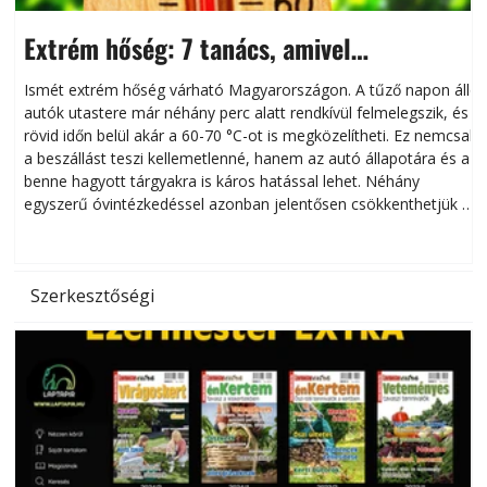
Extrém hőség: 7 tanács, amivel
megóvhatjuk autónkat a nyári károktól
Ismét extrém hőség várható Magyarországon. A tűző napon álló
autók utastere már néhány perc alatt rendkívül felmelegszik, és
rövid időn belül akár a 60-70 °C-ot is megközelítheti. Ez nemcsak
n
a beszállást teszi kellemetlenné, hanem az autó állapotára és a
benne hagyott tárgyakra is káros hatással lehet. Néhány
egyszerű óvintézkedéssel azonban jelentősen csökkenthetjük a
hőség káros hatásait.
l
Szerkesztőségi