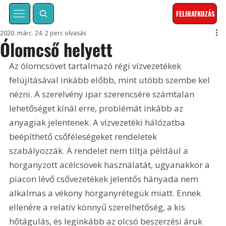
FELIRATKOZÁS
2020. márc. 24.
2 perc olvasás
Ólomcső helyett
Az ólomcsövet tartalmazó régi vízvezetékek 
felújításával inkább előbb, mint utóbb szembe kel 
nézni. A szerelvény ipar szerencsére számtalan 
lehetőséget kínál erre, problémát inkább az 
anyagiak jelentenek. A vízvezetéki hálózatba 
beépíthető csőféleségeket rendeletek 
szabályozzák. A rendelet nem tiltja például a 
horganyzott acélcsövek használatát, ugyanakkor a 
piacon lévő csővezetékek jelentős hányada nem 
alkalmas a vékony horganyrétegük miatt. Ennek 
ellenére a relatív könnyű szerelhetőség, a kis 
hőtágulás, és leginkább az olcsó beszerzési áruk 