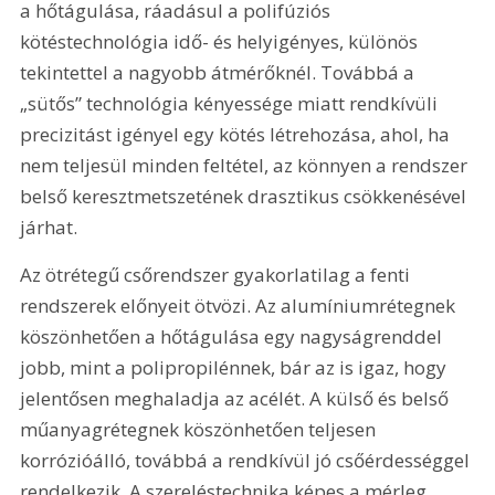
a hőtágulása, ráadásul a polifúziós 
kötéstechnológia idő- és helyigényes, különös 
tekintettel a nagyobb átmérőknél. Továbbá a 
„sütős” technológia kényessége miatt rendkívüli 
precizitást igényel egy kötés létrehozása, ahol, ha 
nem teljesül minden feltétel, az könnyen a rendszer 
belső keresztmetszetének drasztikus csökkenésével 
járhat.
Az ötrétegű csőrendszer gyakorlatilag a fenti 
rendszerek előnyeit ötvözi. Az alumíniumrétegnek 
köszönhetően a hőtágulása egy nagyságrenddel 
jobb, mint a polipropilénnek, bár az is igaz, hogy 
jelentősen meghaladja az acélét. A külső és belső 
műanyagrétegnek köszönhetően teljesen 
korrózióálló, továbbá a rendkívül jó csőérdességgel 
rendelkezik. A szereléstechnika képes a mérleg 