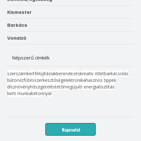
Kismester
Barkács
Vonalzó
Népszerű címkék
szerszám
kert
felújítás
lakberendezés
kreatív ötlet
barkácsolás
bútor
víz
fűtés
szerkesztőség
elektronika
hasznos tippek
dísznövény
hőszigetelés
tető
megújuló energia
tisztítás
kerti munka
beton
nyár
Kapcsolat