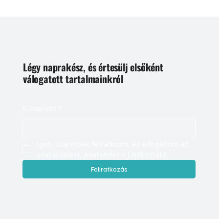
Légy naprakész, és értesülj elsőként
válogatott tartalmainkról
E-mail cím
*
Igen, szeretnék feliratkozni, és elfogadom az 
adatkezelést. 
Adatvédelmi tájékoztató
Feliratkozás