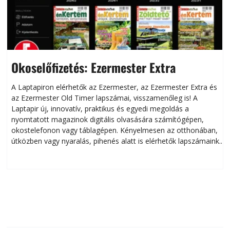
Okoselőfizetés: Ezermester Extra
A Laptapiron elérhetők az Ezermester, az Ezermester Extra és
az Ezermester Old Timer lapszámai, visszamenőleg is! A
Laptapir új, innovatív, praktikus és egyedi megoldás a
L
nyomtatott magazinok digitális olvasására számítógépen,
okostelefonon vagy táblagépen. Kényelmesen az otthonában,
útközben vagy nyaralás, pihenés alatt is elérhetők lapszámaink.
ú
Bárhol, bármikor, akár külföldön élve vagy dolgozva is
B
olvashatók az Ezermester lapszámai. A Laptapir kényelmes
megoldás, mert: – t