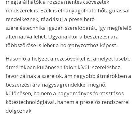
megtalálhatók a rozsdamentes csővezeték 
rendszerek is. Ezek is elhanyagolható hőtágulással 
rendelkeznek, ráadásul a préselhető 
szereléstechnika igazán szerelőbarát, így megfelelő 
alternatíva lehet. Ugyanakkor a beszerzési ára 
többszöröse is lehet a horganyzotthoz képest.
Hasonló a helyzet a rézcsövekkel is, amelyet kisebb 
átmérőkben különösen falon kívüli szereléshez 
favorizálnak a szerelők, ám nagyobb átmérőkben a 
beszerzési ára nagyságrendekkel megnő, 
különösen, ha nem a hagyományos forrasztásos 
kötéstechnológiával, hanem a préselős rendszerrel 
dolgoznak.