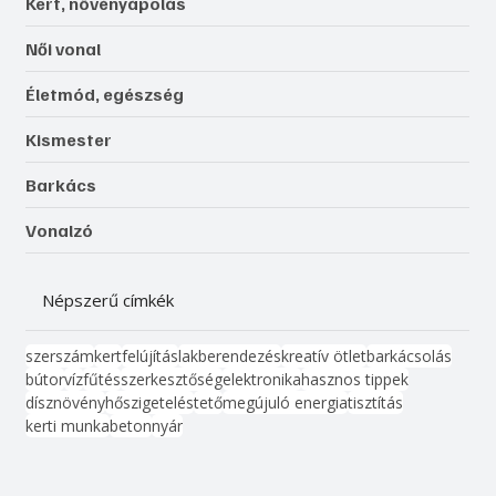
Kert, növényápolás
Női vonal
Életmód, egészség
Kismester
Barkács
Vonalzó
Népszerű címkék
szerszám
kert
felújítás
lakberendezés
kreatív ötlet
barkácsolás
bútor
víz
fűtés
szerkesztőség
elektronika
hasznos tippek
dísznövény
hőszigetelés
tető
megújuló energia
tisztítás
kerti munka
beton
nyár