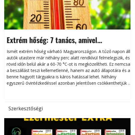
Extrém hőség: 7 tanács, amivel
megóvhatjuk autónkat a nyári károktól
Ismét extrém hőség várható Magyarországon. A tűző napon álló
autók utastere már néhány perc alatt rendkívül felmelegszik, és
rövid időn belül akár a 60-70 °C-ot is megközelítheti. Ez nemcsak
n
a beszállást teszi kellemetlenné, hanem az autó állapotára és a
benne hagyott tárgyakra is káros hatással lehet. Néhány
egyszerű óvintézkedéssel azonban jelentősen csökkenthetjük a
hőség káros hatásait.
l
Szerkesztőségi