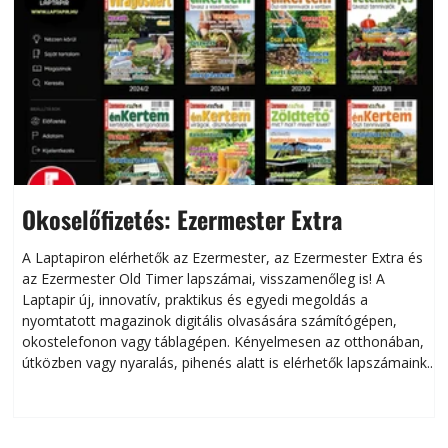
Okoselőfizetés: Ezermester Extra
A Laptapiron elérhetők az Ezermester, az Ezermester Extra és
az Ezermester Old Timer lapszámai, visszamenőleg is! A
Laptapir új, innovatív, praktikus és egyedi megoldás a
L
nyomtatott magazinok digitális olvasására számítógépen,
okostelefonon vagy táblagépen. Kényelmesen az otthonában,
útközben vagy nyaralás, pihenés alatt is elérhetők lapszámaink.
ú
Bárhol, bármikor, akár külföldön élve vagy dolgozva is
B
olvashatók az Ezermester lapszámai. A Laptapir kényelmes
megoldás, mert: – t