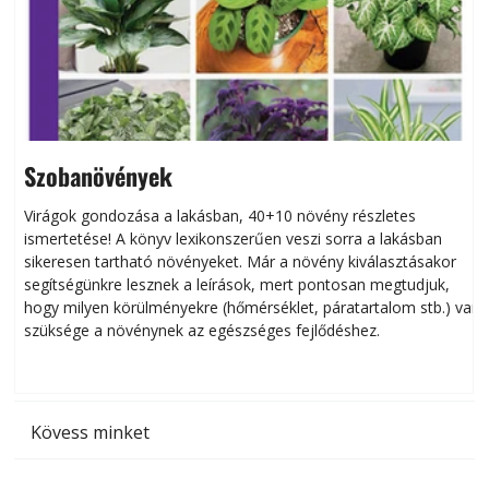
Szobanövények
Virágok gondozása a lakásban, 40+10 növény részletes
ismertetése! A könyv lexikonszerűen veszi sorra a lakásban
s
sikeresen tart­ha­tó növényeket. Már a növény kiválasztásakor
h
segítségünkre lesznek a leírások, mert pontosan megtudjuk,
k
hogy milyen körülményekre (hőmérséklet, páratartalom stb.) van
szüksége a növénynek az egészséges fejlődéshez.
t
Kövess minket