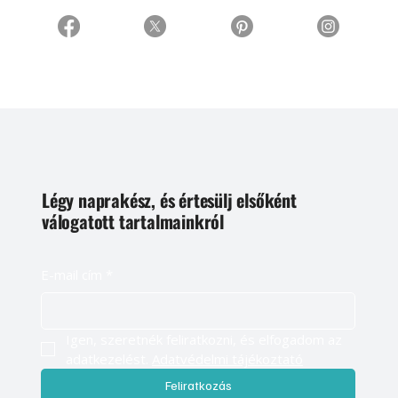
Légy naprakész, és értesülj elsőként
válogatott tartalmainkról
E-mail cím
*
Igen, szeretnék feliratkozni, és elfogadom az 
adatkezelést. 
Adatvédelmi tájékoztató
Feliratkozás