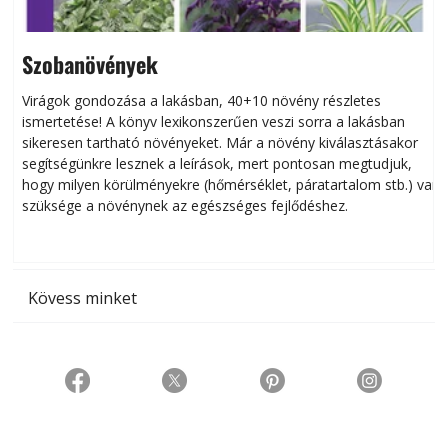
Szobanövények
Virágok gondozása a lakásban, 40+10 növény részletes
ismertetése! A könyv lexikonszerűen veszi sorra a lakásban
s
sikeresen tart­ha­tó növényeket. Már a növény kiválasztásakor
h
segítségünkre lesznek a leírások, mert pontosan megtudjuk,
k
hogy milyen körülményekre (hőmérséklet, páratartalom stb.) van
szüksége a növénynek az egészséges fejlődéshez.
t
Kövess minket