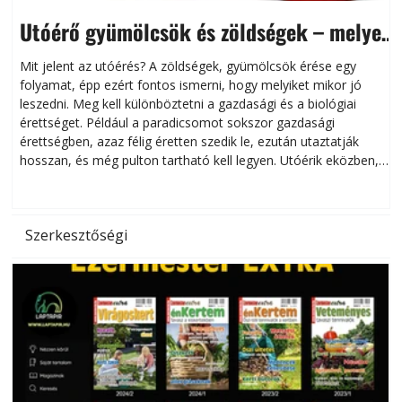
Utóérő gyümölcsök és zöldségek – melyek
érnek tovább leszedés után?
Mit jelent az utóérés? A zöldségek, gyümölcsök érése egy
folyamat, épp ezért fontos ismerni, hogy melyiket mikor jó
leszedni. Meg kell különböztetni a gazdasági és a biológiai
érettséget. Például a paradicsomot sokszor gazdasági
érettségben, azaz félig éretten szedik le, ezután utaztatják
hosszan, és még pulton tartható kell legyen. Utóérik eközben,
de nem lesz olyan ízű, mint amit a saját kertünkben, biológiai
érettségben szedünk le. Teljes érettségben szedve nem
tárolható h
Szerkesztőségi