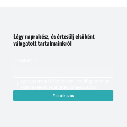
Légy naprakész, és értesülj elsőként
válogatott tartalmainkról
E-mail cím
*
Igen, szeretnék feliratkozni, és elfogadom az 
adatkezelést. 
Adatvédelmi tájékoztató
Feliratkozás