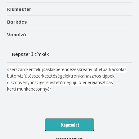
Kismester
Barkács
Vonalzó
Népszerű címkék
szerszám
kert
felújítás
lakberendezés
kreatív ötlet
barkácsolás
bútor
víz
fűtés
szerkesztőség
elektronika
hasznos tippek
dísznövény
hőszigetelés
tető
megújuló energia
tisztítás
kerti munka
beton
nyár
Kapcsolat
Impresszum