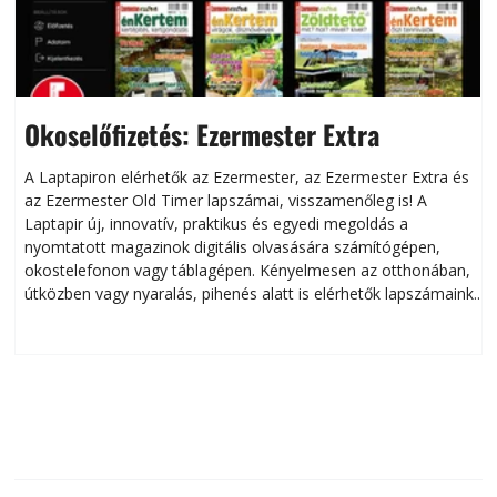
Okoselőfizetés: Ezermester Extra
A Laptapiron elérhetők az Ezermester, az Ezermester Extra és
az Ezermester Old Timer lapszámai, visszamenőleg is! A
Laptapir új, innovatív, praktikus és egyedi megoldás a
L
nyomtatott magazinok digitális olvasására számítógépen,
okostelefonon vagy táblagépen. Kényelmesen az otthonában,
útközben vagy nyaralás, pihenés alatt is elérhetők lapszámaink.
ú
Bárhol, bármikor, akár külföldön élve vagy dolgozva is
B
olvashatók az Ezermester lapszámai. A Laptapir kényelmes
megoldás, mert: – t