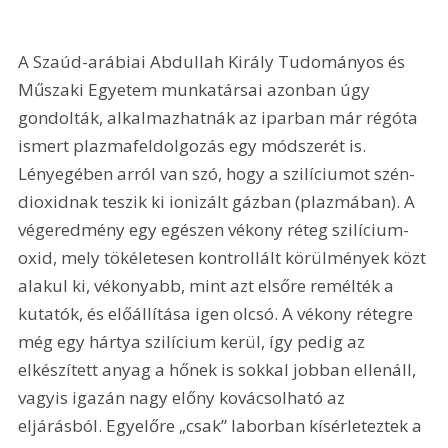
A Szaúd-arábiai Abdullah Király Tudományos és 
Műszaki Egyetem munkatársai azonban úgy 
gondolták, alkalmazhatnák az iparban már régóta 
ismert plazmafeldolgozás egy módszerét is. 
Lényegében arról van szó, hogy a szilíciumot szén-
dioxidnak teszik ki ionizált gázban (plazmában). A 
végeredmény egy egészen vékony réteg szilícium-
oxid, mely tökéletesen kontrollált körülmények közt 
alakul ki, vékonyabb, mint azt elsőre remélték a 
kutatók, és előállítása igen olcsó. A vékony rétegre 
még egy hártya szilícium kerül, így pedig az 
elkészített anyag a hőnek is sokkal jobban ellenáll, 
vagyis igazán nagy előny kovácsolható az 
eljárásból. Egyelőre „csak” laborban kísérleteztek a 