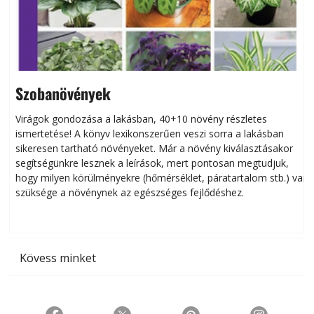
Szobanövények
Virágok gondozása a lakásban, 40+10 növény részletes
ismertetése! A könyv lexikonszerűen veszi sorra a lakásban
s
sikeresen tart­ha­tó növényeket. Már a növény kiválasztásakor
h
segítségünkre lesznek a leírások, mert pontosan megtudjuk,
k
hogy milyen körülményekre (hőmérséklet, páratartalom stb.) van
szüksége a növénynek az egészséges fejlődéshez.
t
Kövess minket