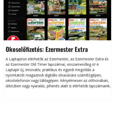
Okoselőfizetés: Ezermester Extra
A Laptapiron elérhetők az Ezermester, az Ezermester Extra és
az Ezermester Old Timer lapszámai, visszamenőleg is! A
Laptapir új, innovatív, praktikus és egyedi megoldás a
L
nyomtatott magazinok digitális olvasására számítógépen,
okostelefonon vagy táblagépen. Kényelmesen az otthonában,
útközben vagy nyaralás, pihenés alatt is elérhetők lapszámaink.
ú
Bárhol, bármikor, akár külföldön élve vagy dolgozva is
B
olvashatók az Ezermester lapszámai. A Laptapir kényelmes
megoldás, mert: – t