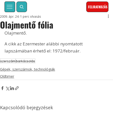
FELIRATKOZÁS
2009. ápr. 24.
1 perc olvasás
Olajmentő fólia
Olajmentő. 
A cikk az Ezermester alábbi nyomtatott 
lapszámában érhető el: 1972/február.
szerszám
barkácsolás
Gépek, szerszámok, technológiák
Oldtimer
Kapcsolódó bejegyzések