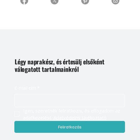
Légy naprakész, és értesülj elsőként
válogatott tartalmainkról
E-mail cím
*
Igen, szeretnék feliratkozni, és elfogadom az 
adatkezelést. 
Adatvédelmi tájékoztató
Feliratkozás