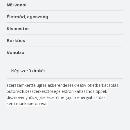
Női vonal
Életmód, egészség
Kismester
Barkács
Vonalzó
Népszerű címkék
szerszám
kert
felújítás
lakberendezés
kreatív ötlet
barkácsolás
bútor
víz
fűtés
szerkesztőség
elektronika
hasznos tippek
dísznövény
hőszigetelés
tető
megújuló energia
tisztítás
kerti munka
beton
nyár