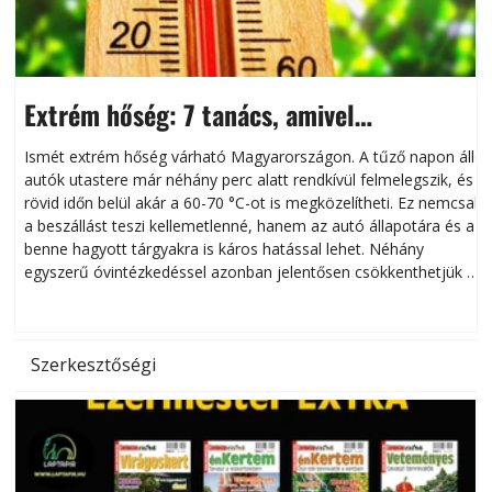
Extrém hőség: 7 tanács, amivel
megóvhatjuk autónkat a nyári károktól
Ismét extrém hőség várható Magyarországon. A tűző napon álló
autók utastere már néhány perc alatt rendkívül felmelegszik, és
rövid időn belül akár a 60-70 °C-ot is megközelítheti. Ez nemcsak
n
a beszállást teszi kellemetlenné, hanem az autó állapotára és a
benne hagyott tárgyakra is káros hatással lehet. Néhány
egyszerű óvintézkedéssel azonban jelentősen csökkenthetjük a
hőség káros hatásait.
l
Szerkesztőségi