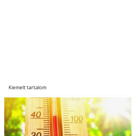
A varrógép és a varrás
Kiemelt tartalom