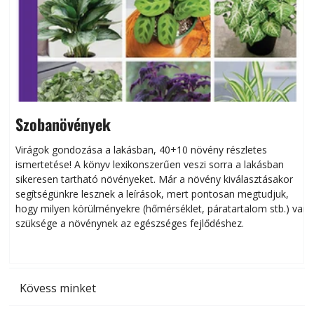
Szobanövények
Virágok gondozása a lakásban, 40+10 növény részletes
ismertetése! A könyv lexikonszerűen veszi sorra a lakásban
s
sikeresen tart­ha­tó növényeket. Már a növény kiválasztásakor
h
segítségünkre lesznek a leírások, mert pontosan megtudjuk,
k
hogy milyen körülményekre (hőmérséklet, páratartalom stb.) van
szüksége a növénynek az egészséges fejlődéshez.
t
Kövess minket