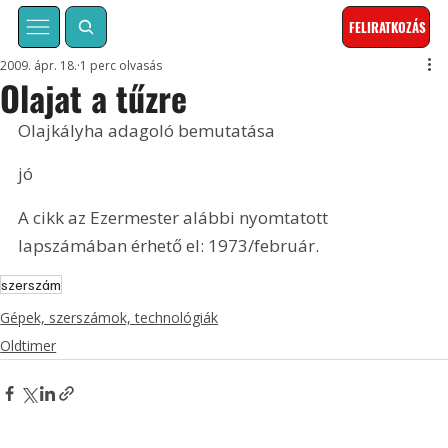
FELIRATKOZÁS
2009. ápr. 18.
1 perc olvasás
Olajat a tűzre
Olajkályha adagoló bemutatása
jó
A cikk az Ezermester alábbi nyomtatott 
lapszámában érhető el: 1973/február.
szerszám
Gépek, szerszámok, technológiák
Oldtimer