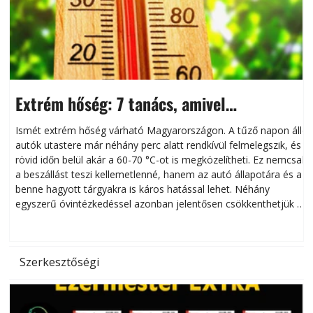
Extrém hőség: 7 tanács, amivel
megóvhatjuk autónkat a nyári károktól
Ismét extrém hőség várható Magyarországon. A tűző napon álló
autók utastere már néhány perc alatt rendkívül felmelegszik, és
rövid időn belül akár a 60-70 °C-ot is megközelítheti. Ez nemcsak
n
a beszállást teszi kellemetlenné, hanem az autó állapotára és a
benne hagyott tárgyakra is káros hatással lehet. Néhány
egyszerű óvintézkedéssel azonban jelentősen csökkenthetjük a
hőség káros hatásait.
l
Szerkesztőségi