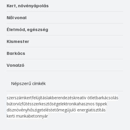
Kert, növényápolás
Női vonal
Életmód, egészség
Kismester
Barkács
Vonalzó
Népszerű címkék
szerszám
kert
felújítás
lakberendezés
kreatív ötlet
barkácsolás
bútor
víz
fűtés
szerkesztőség
elektronika
hasznos tippek
dísznövény
hőszigetelés
tető
megújuló energia
tisztítás
kerti munka
beton
nyár