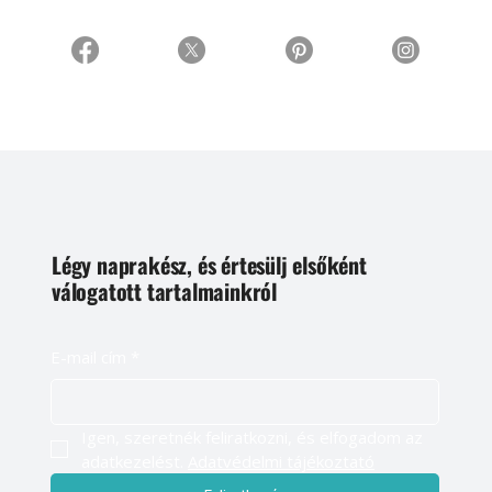
Légy naprakész, és értesülj elsőként
válogatott tartalmainkról
E-mail cím
*
Igen, szeretnék feliratkozni, és elfogadom az 
adatkezelést. 
Adatvédelmi tájékoztató