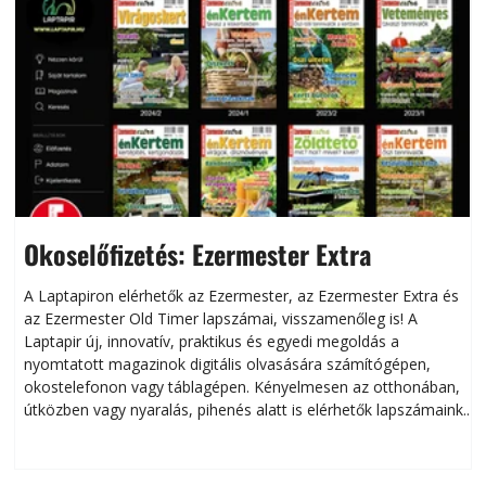
Okoselőfizetés: Ezermester Extra
A Laptapiron elérhetők az Ezermester, az Ezermester Extra és
az Ezermester Old Timer lapszámai, visszamenőleg is! A
Laptapir új, innovatív, praktikus és egyedi megoldás a
L
nyomtatott magazinok digitális olvasására számítógépen,
okostelefonon vagy táblagépen. Kényelmesen az otthonában,
útközben vagy nyaralás, pihenés alatt is elérhetők lapszámaink.
ú
Bárhol, bármikor, akár külföldön élve vagy dolgozva is
B
olvashatók az Ezermester lapszámai. A Laptapir kényelmes
megoldás, mert: – t