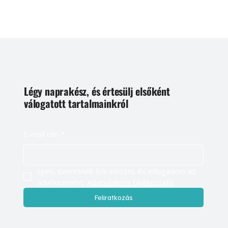
Légy naprakész, és értesülj elsőként
válogatott tartalmainkról
E-mail cím
*
Igen, szeretnék feliratkozni, és elfogadom az 
adatkezelést. 
Adatvédelmi tájékoztató
Feliratkozás