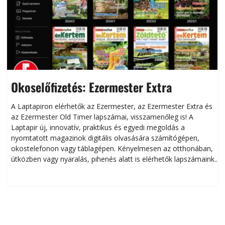
Okoselőfizetés: Ezermester Extra
A Laptapiron elérhetők az Ezermester, az Ezermester Extra és
az Ezermester Old Timer lapszámai, visszamenőleg is! A
Laptapir új, innovatív, praktikus és egyedi megoldás a
L
nyomtatott magazinok digitális olvasására számítógépen,
okostelefonon vagy táblagépen. Kényelmesen az otthonában,
útközben vagy nyaralás, pihenés alatt is elérhetők lapszámaink.
ú
Bárhol, bármikor, akár külföldön élve vagy dolgozva is
B
olvashatók az Ezermester lapszámai. A Laptapir kényelmes
megoldás, mert: – t