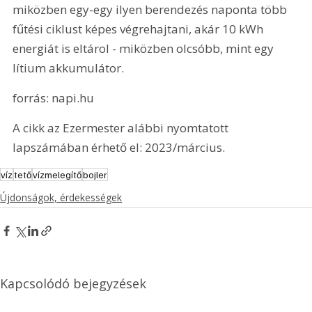
miközben egy-egy ilyen berendezés naponta több 
fűtési ciklust képes végrehajtani, akár 10 kWh 
energiát is eltárol - miközben olcsóbb, mint egy 
lítium akkumulátor.
forrás: napi.hu
A cikk az Ezermester alábbi nyomtatott 
lapszámában érhető el: 2023/március.
víz
tető
vízmelegítő
bojler
Újdonságok, érdekességek
Kapcsolódó bejegyzések