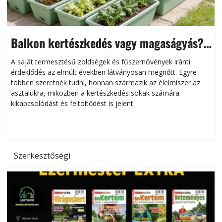
Balkon kertészkedés vagy magaságyás?
Helytakarékos kertészkedés
A saját termesztésű zöldségek és fűszernövények iránti
érdeklődés az elmúlt években látványosan megnőtt. Egyre
többen szeretnék tudni, honnan származik az élelmiszer az
l
asztalukra, miközben a kertészkedés sokak számára
kikapcsolódást és feltöltődést is jelent.
é
d
Szerkesztőségi