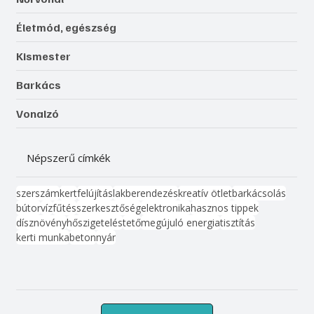
Életmód, egészség
Kismester
Barkács
Vonalzó
Népszerű címkék
szerszám
kert
felújítás
lakberendezés
kreatív ötlet
barkácsolás
bútor
víz
fűtés
szerkesztőség
elektronika
hasznos tippek
dísznövény
hőszigetelés
tető
megújuló energia
tisztítás
kerti munka
beton
nyár