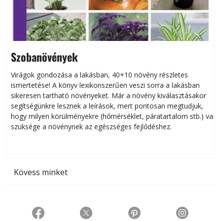
Szobanövények
Virágok gondozása a lakásban, 40+10 növény részletes
ismertetése! A könyv lexikonszerűen veszi sorra a lakásban
s
sikeresen tart­ha­tó növényeket. Már a növény kiválasztásakor
h
segítségünkre lesznek a leírások, mert pontosan megtudjuk,
k
hogy milyen körülményekre (hőmérséklet, páratartalom stb.) van
szüksége a növénynek az egészséges fejlődéshez.
t
Kövess minket