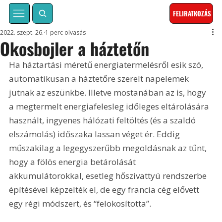
FELIRATKOZÁS
2022. szept. 26.
1 perc olvasás
Okosbojler a háztetőn
Ha háztartási méretű energiatermelésről esik szó, 
automatikusan a háztetőre szerelt napelemek 
jutnak az eszünkbe. Illetve mostanában az is, hogy 
a megtermelt energiafelesleg időleges eltárolására 
használt, ingyenes hálózati feltöltés (és a szaldó 
elszámolás) időszaka lassan véget ér. Eddig 
műszakilag a legegyszerűbb megoldásnak az tűnt, 
hogy a fölös energia betárolását 
akkumulátorokkal, esetleg hőszivattyú rendszerbe 
építésével képzelték el, de egy francia cég elővett 
egy régi módszert, és “felokosította”.