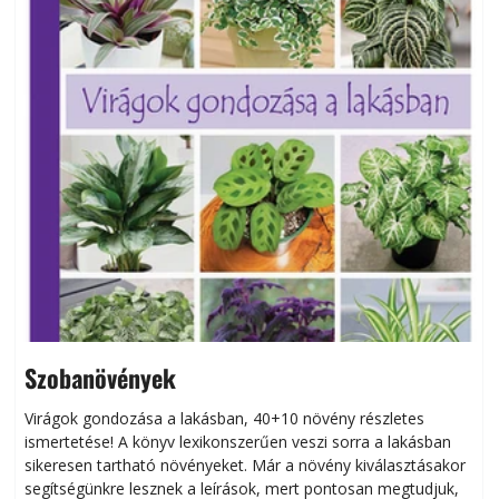
Szobanövények
Virágok gondozása a lakásban, 40+10 növény részletes
ismertetése! A könyv lexikonszerűen veszi sorra a lakásban
s
sikeresen tart­ha­tó növényeket. Már a növény kiválasztásakor
h
segítségünkre lesznek a leírások, mert pontosan megtudjuk,
k