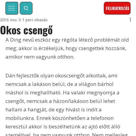
FELIRATKOZÁS
2016. nov. 3.
1 perc olvasás
Okos csengő
A Ding nevű eszköz egy régóta létező problémát old 
meg; akkor is érzékeljük, hogy csengettek hozzánk, 
amikor nem vagyunk otthon. 
Dán fejlesztők olyan okoscsengőt alkottak, ami 
nemcsak a lakáson belül, de a világon bárhol 
máshol is meghallható. Ha valaki megnyomja a 
csengőt, nemcsak a házon/lakáson belül lehet 
hallani a hangját, de egy hívást is indít a 
mobilunkra. Ennek köszönhetően a telefonon 
keresztül akkor is beszélhetünk az ajtó előtt álló 
személlyel, ha nem vagyunk otthon. Nem mellesleg 