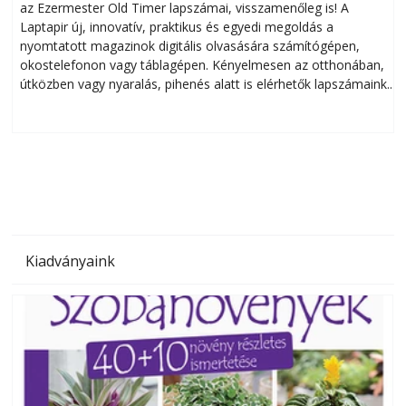
az Ezermester Old Timer lapszámai, visszamenőleg is! A
Laptapir új, innovatív, praktikus és egyedi megoldás a
L
nyomtatott magazinok digitális olvasására számítógépen,
okostelefonon vagy táblagépen. Kényelmesen az otthonában,
útközben vagy nyaralás, pihenés alatt is elérhetők lapszámaink.
ú
Bárhol, bármikor, akár külföldön élve vagy dolgozva is
B
olvashatók az Ezermester lapszámai. A Laptapir kényelmes
megoldás, mert: – t
Kiadványaink