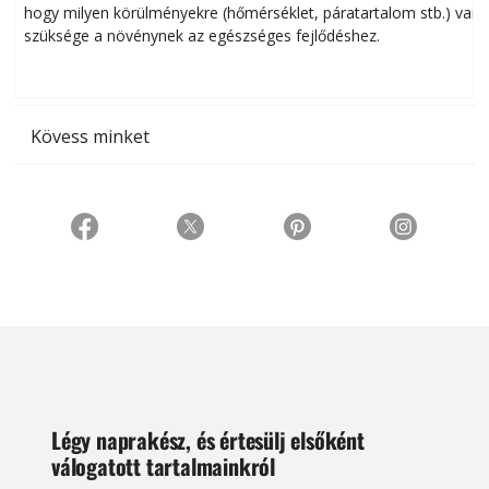
hogy milyen körülményekre (hőmérséklet, páratartalom stb.) van
szüksége a növénynek az egészséges fejlődéshez.
t
Kövess minket
Légy naprakész, és értesülj elsőként
válogatott tartalmainkról