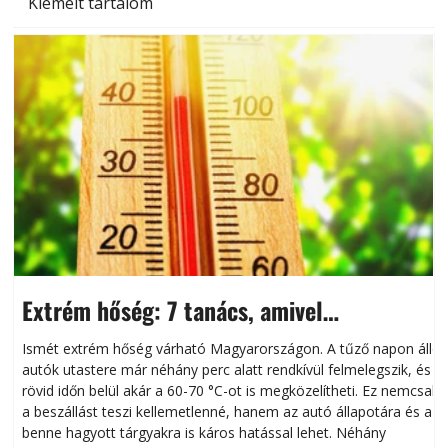
Kiemelt tartalom
Extrém hőség: 7 tanács, amivel
megóvhatjuk autónkat a nyári károktól
Ismét extrém hőség várható Magyarországon. A tűző napon álló
autók utastere már néhány perc alatt rendkívül felmelegszik, és
rövid időn belül akár a 60-70 °C-ot is megközelítheti. Ez nemcsak
n
a beszállást teszi kellemetlenné, hanem az autó állapotára és a
benne hagyott tárgyakra is káros hatással lehet. Néhány