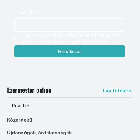
E-mail cím
*
Igen, szeretnék feliratkozni, és elfogadom az 
adatkezelést. 
Adatvédelmi tájékoztató
Feliratkozás
Ezermester online
Lap tetejére
Rovatok
Közérdekű
Újdonságok, érdekességek