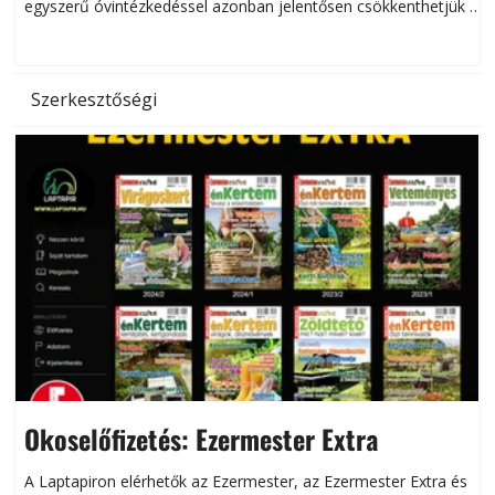
egyszerű óvintézkedéssel azonban jelentősen csökkenthetjük a
hőség káros hatásait.
l
Szerkesztőségi
Okoselőfizetés: Ezermester Extra
A Laptapiron elérhetők az Ezermester, az Ezermester Extra és