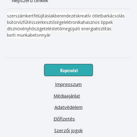
Népszerű címkék
szerszám
kert
felújítás
lakberendezés
kreatív ötlet
barkácsolás
bútor
víz
fűtés
szerkesztőség
elektronika
hasznos tippek
dísznövény
hőszigetelés
tető
megújuló energia
tisztítás
kerti munka
beton
nyár
Kapcsolat
Impresszum
Médiaajánlat
Adatvédelem
Előfizetés
Szerzői jogok